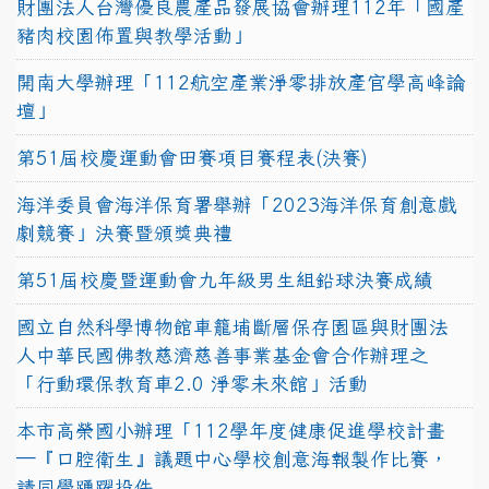
財團法人台灣優良農產品發展協會辦理112年「國產
豬肉校園佈置與教學活動」
開南大學辦理「112航空產業淨零排放產官學高峰論
壇」
第51屆校慶運動會田賽項目賽程表(決賽)
海洋委員會海洋保育署舉辦「2023海洋保育創意戲
劇競賽」決賽暨頒獎典禮
第51屆校慶暨運動會九年級男生組鉛球決賽成績
國立自然科學博物館車籠埔斷層保存園區與財團法
人中華民國佛教慈濟慈善事業基金會合作辦理之
「行動環保教育車2.0 淨零未來館」活動
本市高榮國小辦理「112學年度健康促進學校計畫
─『口腔衛生』議題中心學校創意海報製作比賽，
請同學踴躍投件