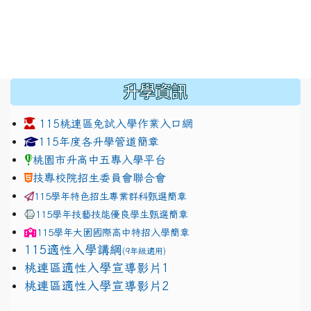
:::
升學資訊
115桃連區免試入學作業入口網
link to https://www.jhjhs.tyc.edu.tw/modules/tadnew
link to http://tyc.entry.ed
link to http://tyc.entry.ed
115年度各升學管道簡章
桃園市升高中五專入學平台
技專校院招生委員會聯合會
115學年特色招生專業群科甄選簡章
115學年技藝技能優良學生甄選簡章
115學年
大園國際高中
特招入學簡章
115適性入學講綱
(9年級適用)
link to https://docs.google.com/presentation/
桃連區適性入學宣導影片1
link to https://docs.google.com/presentation/
114適性入學講綱
1111
桃連區適性入學宣導影片2
(