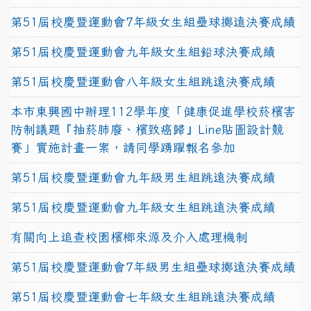
第51屆校慶暨運動會7年級女生組壘球擲遠決賽成績
第51屆校慶暨運動會九年級女生組鉛球決賽成績
第51屆校慶暨運動會八年級女生組跳遠決賽成績
本市東興國中辦理112學年度「健康促進學校菸檳害
防制議題『抽菸肺廢、檳致癌歸』Line貼圖設計競
賽」實施計畫一案，請同學踴躍報名參加
第51屆校慶暨運動會九年級男生組跳遠決賽成績
第51屆校慶暨運動會九年級女生組跳遠決賽成績
有關向上追查校園檳榔來源及介入處理機制
第51屆校慶暨運動會7年級男生組壘球擲遠決賽成績
第51屆校慶暨運動會七年級女生組跳遠決賽成績