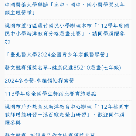
中國醫藥大學舉辦『高中、國中、國小醫學營及各
類主題營隊』
桃園市蘆竹區蘆竹國民小學辦理本市「112學年度國
民中小學海洋教育分格漫畫比賽」，請同學踴躍參
加
「臺北醫大學2024全國青少年寒假醫學營」
藝文競賽獲獎名單~健康促進85210漫畫(七年級)
2024冬令營-卓越領袖探索營
113學年度全國學生舞蹈比賽實施要點
桃園市戶外教育及海洋教育中心辦理「112年桃園市
教師增能研習－溪百縱走登山研習」，歡迎同仁踴
躍參與
藝文競賽~拒絕毒品作文比賽獲獎名單