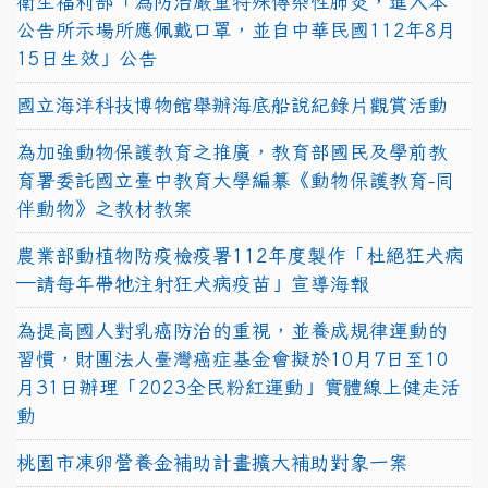
衛生福利部「為防治嚴重特殊傳染性肺炎，進入本
公告所示場所應佩戴口罩，並自中華民國112年8月
15日生效」公告
國立海洋科技博物館舉辦海底船說紀錄片觀賞活動
為加強動物保護教育之推廣，教育部國民及學前教
育署委託國立臺中教育大學編纂《動物保護教育-同
伴動物》之教材教案
農業部動植物防疫檢疫署112年度製作「杜絕狂犬病
—請每年帶牠注射狂犬病疫苗」宣導海報
為提高國人對乳癌防治的重視，並養成規律運動的
習慣，財團法人臺灣癌症基金會擬於10月7日至10
月31日辦理「2023全民粉紅運動」實體線上健走活
動
桃園市凍卵營養金補助計畫擴大補助對象一案