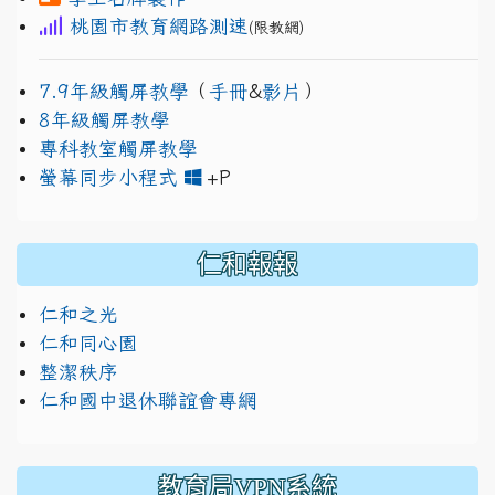
桃園市教育網路測速
(限教網)
7.9年級觸屏教學
（
手冊
&
影片
）
8年級觸屏教學
專科教室觸屏教學
link to https://www.jh
link to https://drive.googl
螢幕同步小程式
+P
仁和報報
仁和之光
仁和同心園
整潔秩序
仁和國中退休聯誼會專網
教育局VPN系統