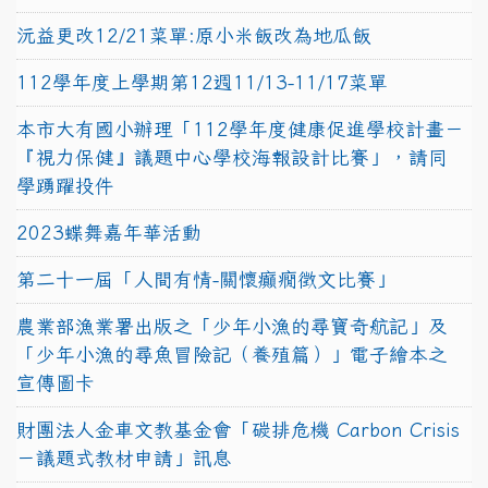
沅益更改12/21菜單:原小米飯改為地瓜飯
112學年度上學期第12週11/13-11/17菜單
本市大有國小辦理「112學年度健康促進學校計畫－
『視力保健』議題中心學校海報設計比賽」，請同
學踴躍投件
2023蝶舞嘉年華活動
第二十一屆「人間有情-關懷癲癇徵文比賽」
農業部漁業署出版之「少年小漁的尋寶奇航記」及
「少年小漁的尋魚冒險記（養殖篇）」電子繪本之
宣傳圖卡
財團法人金車文教基金會「碳排危機 Carbon Crisis
－議題式教材申請」訊息