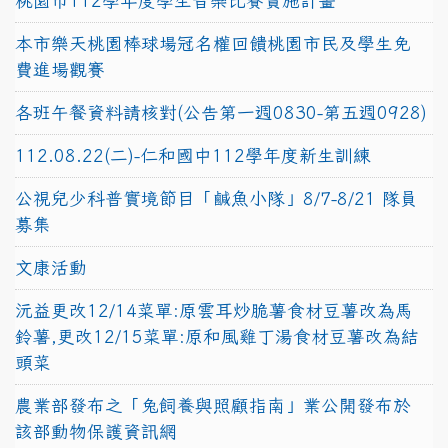
桃園市112學年度學生音樂比賽實施計畫
本市樂天桃園棒球場冠名權回饋桃園市民及學生免
費進場觀賽
各班午餐資料請核對(公告第一週0830-第五週0928)
112.08.22(二)-仁和國中112學年度新生訓練
公視兒少科普實境節目「鹹魚小隊」8/7-8/21 隊員
募集
文康活動
沅益更改12/14菜單:原雲耳炒脆薯食材豆薯改為馬
鈴薯,更改12/15菜單:原和風雞丁湯食材豆薯改為結
頭菜
農業部發布之「兔飼養與照顧指南」業公開發布於
該部動物保護資訊網