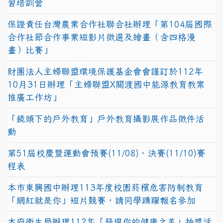
習培訓營
保證責任台灣農業合作社聯合社辦理「第104屆國際
合作社節合作事業短影片徵選及繪畫（含四格漫
畫）比賽」
財團法人主婦聯盟環境保護基金會會謹訂於112年
10月31日辦理「主婦聯盟X關渡國中能源教育教案
推廣工作坊」
「鏡頭下的戶外教育」戶外教育攝影展作品徵件活
動
第51屆校慶暨運動會預賽(11/08)、決賽(11/10)賽
程表
本市東興國中辦理113年度校園菸檳危害防制教育
「網紅就是你」短片競賽，請同學踴躍報名參加
本府衛生局辦理112年「發現你的健康之美」抽獎活