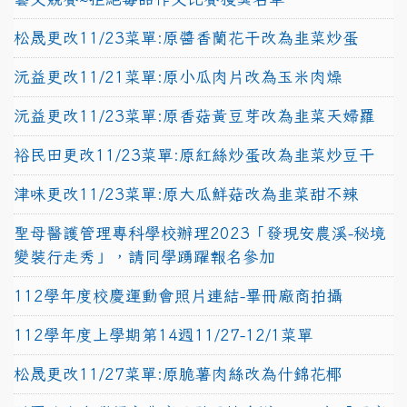
松晟更改11/23菜單:原醬香蘭花干改為韭菜炒蛋
沅益更改11/21菜單:原小瓜肉片改為玉米肉燥
沅益更改11/23菜單:原香菇黃豆芽改為韭菜天婦羅
裕民田更改11/23菜單:原紅絲炒蛋改為韭菜炒豆干
津味更改11/23菜單:原大瓜鮮菇改為韭菜甜不辣
聖母醫護管理專科學校辦理2023「發現安農溪-秘境
變裝行走秀」，請同學踴躍報名參加
112學年度校慶運動會照片連結-畢冊廠商拍攝
112學年度上學期第14週11/27-12/1菜單
松晟更改11/27菜單:原脆薯肉絲改為什錦花椰