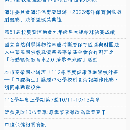
海洋委員會海洋保育署舉辦「2023海洋保育創意戲
劇競賽」決賽暨頒獎典禮
第51屆校慶暨運動會九年級男生組鉛球決賽成績
國立自然科學博物館車籠埔斷層保存園區與財團法
人中華民國佛教慈濟慈善事業基金會合作辦理之
「行動環保教育車2.0 淨零未來館」活動
本市高榮國小辦理「112學年度健康促進學校計畫
─『口腔衛生』議題中心學校創意海報製作比賽，
請同學踴躍投件
112學年度上學期第7週10/11-10/13菜單
沅益更改10/6菜單:原雪菜素雞改為雪菜豆干
口腔保健相關資訊