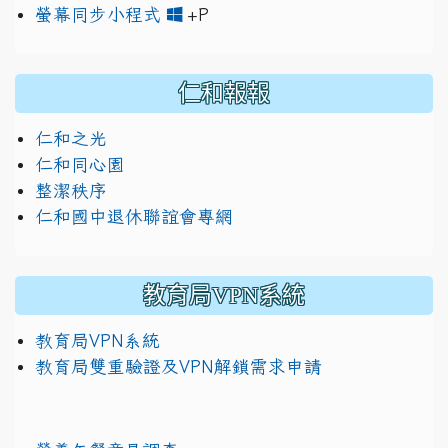
link to https://www.jh
link to https://drive.googl
螢幕同步小程式
+P
仁和報報
仁和之光
仁和同心園
整潔秩序
仁和國中退休聯誼會專網
教育局VPN系統
教育局VPN系統
教育局雙重驗證及VPN解鎖需求申請