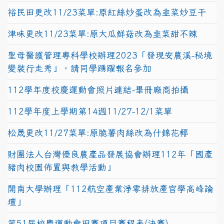
裕民田更改11/23菜單:原紅絲炒蛋改為韭菜炒豆干
津味更改11/23菜單:原大瓜鮮菇改為韭菜甜不辣
聖母醫護管理專科學校辦理2023「發現安農溪-秘境
變裝行走秀」，請同學踴躍報名參加
112學年度校慶運動會照片連結-畢冊廠商拍攝
112學年度上學期第14週11/27-12/1菜單
松晟更改11/27菜單:原脆薯肉絲改為什錦花椰
財團法人台灣優良農產品發展協會辦理112年「國產
豬肉校園佈置與教學活動」
開南大學辦理「112航空產業淨零排放產官學高峰論
壇」
第51屆校慶運動會田賽項目賽程表(決賽)