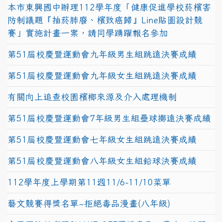
本市東興國中辦理112學年度「健康促進學校菸檳害
防制議題『抽菸肺廢、檳致癌歸』Line貼圖設計競
賽」實施計畫一案，請同學踴躍報名參加
第51屆校慶暨運動會九年級男生組跳遠決賽成績
第51屆校慶暨運動會九年級女生組跳遠決賽成績
有關向上追查校園檳榔來源及介入處理機制
第51屆校慶暨運動會7年級男生組壘球擲遠決賽成績
第51屆校慶暨運動會七年級女生組跳遠決賽成績
第51屆校慶暨運動會八年級女生組鉛球決賽成績
112學年度上學期第11週11/6-11/10菜單
藝文競賽得獎名單~拒絕毒品漫畫(八年級)