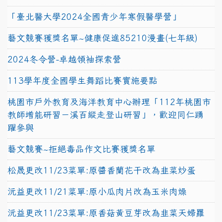
「臺北醫大學2024全國青少年寒假醫學營」
藝文競賽獲獎名單~健康促進85210漫畫(七年級)
2024冬令營-卓越領袖探索營
113學年度全國學生舞蹈比賽實施要點
桃園市戶外教育及海洋教育中心辦理「112年桃園市
教師增能研習－溪百縱走登山研習」，歡迎同仁踴
躍參與
藝文競賽~拒絕毒品作文比賽獲獎名單
松晟更改11/23菜單:原醬香蘭花干改為韭菜炒蛋
沅益更改11/21菜單:原小瓜肉片改為玉米肉燥
沅益更改11/23菜單:原香菇黃豆芽改為韭菜天婦羅