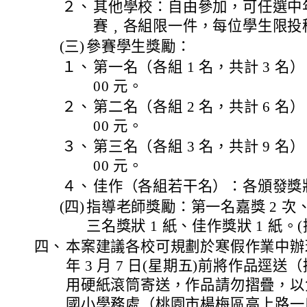
２、
其他學校：自由參加，可任選中
賽﹐各組限一件，每位學生限投
(三)
參賽學生獎勵：
１、
第一名（各組 1 名，共計 3 名）：
00 元。
２、
第二名（各組 2 名，共計 6 名）：
00 元。
３、
第三名（各組 3 名，共計 9 名）：
00 元。
４、
佳作（各組若干名）：各頒發獎狀
(四)
指導老師獎勵：第一名嘉獎 2 次、
三名獎狀 1 紙、佳作獎狀 1 紙
四、
本案建議各校可規劃於寒假作業中辦理
年 3 月 7 日(星期五)前將作品逕
用硬紙滾筒寄送，作品請勿摺疊，以
國小學務處（桃園市楊梅區高上路一