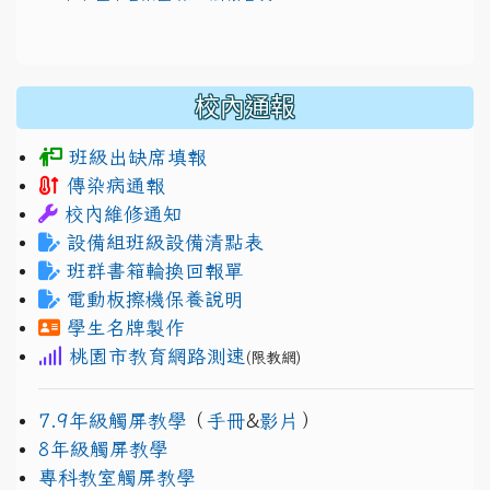
校內通報
班級出缺席填報
傳染病通報
校內維修通知
設備組班級設備清點表
班群書箱輪換回報單
電動板擦機保養說明
學生名牌製作
桃園市教育網路測速
(限教網)
7.9年級觸屏教學
（
手冊
&
影片
）
8年級觸屏教學
專科教室觸屏教學