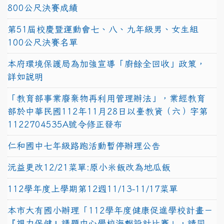
800公尺決賽成績
第51屆校慶暨運動會七、八、九年級男、女生組
100公尺決賽名單
本府環境保護局為加強宣導「廚餘全回收」政策，
詳如說明
「教育部事業廢棄物再利用管理辦法」，業經教育
部於中華民國112年11月28日以臺教資（六）字第
1122704535A號令修正發布
仁和國中七年級路跑活動暫停辦理公告
沅益更改12/21菜單:原小米飯改為地瓜飯
112學年度上學期第12週11/13-11/17菜單
本市大有國小辦理「112學年度健康促進學校計畫－
『視力保健』議題中心學校海報設計比賽」，請同