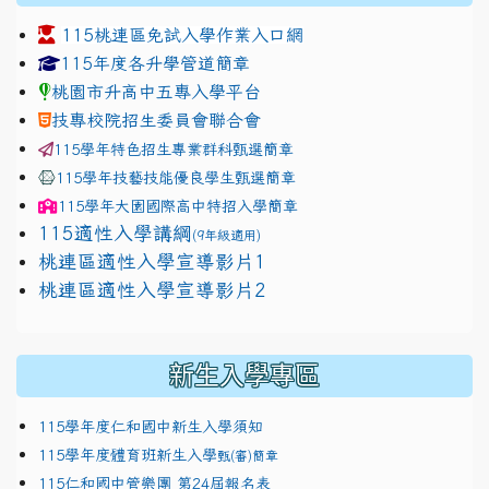
115桃連區免試入學作業入口網
link to https://www.jhjhs.tyc.edu.tw/modules/tadnew
link to http://tyc.entry.ed
link to http://tyc.entry.ed
115年度各升學管道簡章
桃園市升高中五專入學平台
技專校院招生委員會聯合會
115學年特色招生專業群科甄選簡章
115學年技藝技能優良學生甄選簡章
115學年
大園國際高中
特招入學簡章
115適性入學講綱
(9年級適用)
link to https://docs.google.com/presentation/
桃連區適性入學宣導影片1
link to https://docs.google.com/presentation/
114適性入學講綱
1111
桃連區適性入學宣導影片2
(
新生入學專區
115學年度仁和國中新生入學須知
115學年度體育班新生入學
甄(審)簡章
115仁和國中管樂團 第24屆報名表