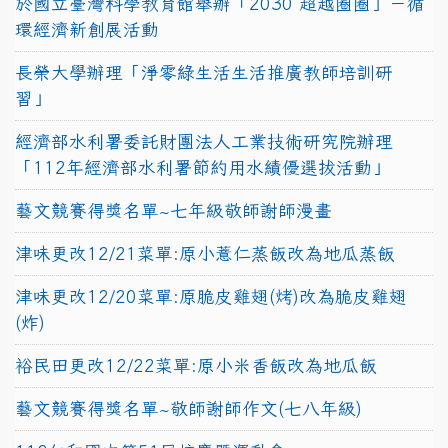
於國立臺灣科學教育館舉辦「2030 超越圈圈」－循
環經濟新創展活動
長榮大學辦理「淨零綠生活生活推廣教師培訓研
習」
經濟部水利署委託財團法人工業技術研究院辦理
「112年經濟部水利署節約用水績優選拔活動」
藝文競賽得獎名單~七年級敬師謝師漫畫
津味更改12/21菜單:原小薏仁蒸飯改為地瓜蒸飯
津味更改12/20菜單:原脆皮雞翅(烤)改為脆皮雞翅
(炸)
裕民田更改12/22菜單:原小米香飯改為地瓜飯
藝文競賽得獎名單~敬師謝師作文(七八年級)