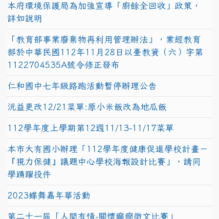
本府環境保護局為加強宣導「廚餘全回收」政策，
詳如說明
「教育部事業廢棄物再利用管理辦法」，業經教育
部於中華民國112年11月28日以臺教資（六）字第
1122704535A號令修正發布
仁和國中七年級路跑活動暫停辦理公告
沅益更改12/21菜單:原小米飯改為地瓜飯
112學年度上學期第12週11/13-11/17菜單
本市大有國小辦理「112學年度健康促進學校計畫－
『視力保健』議題中心學校海報設計比賽」，請同
學踴躍投件
2023蝶舞嘉年華活動
第二十一屆「人間有情-關懷癲癇徵文比賽」