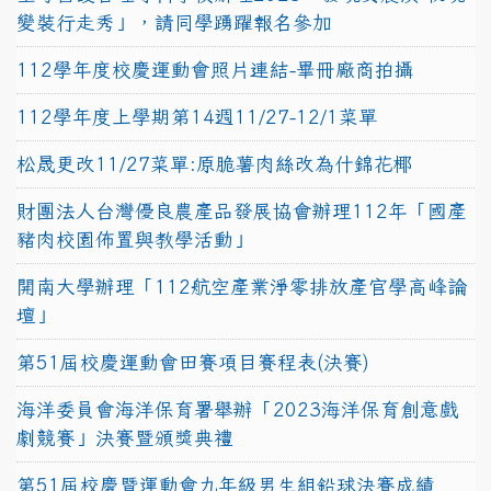
變裝行走秀」，請同學踴躍報名參加
112學年度校慶運動會照片連結-畢冊廠商拍攝
112學年度上學期第14週11/27-12/1菜單
松晟更改11/27菜單:原脆薯肉絲改為什錦花椰
財團法人台灣優良農產品發展協會辦理112年「國產
豬肉校園佈置與教學活動」
開南大學辦理「112航空產業淨零排放產官學高峰論
壇」
第51屆校慶運動會田賽項目賽程表(決賽)
海洋委員會海洋保育署舉辦「2023海洋保育創意戲
劇競賽」決賽暨頒獎典禮
第51屆校慶暨運動會九年級男生組鉛球決賽成績