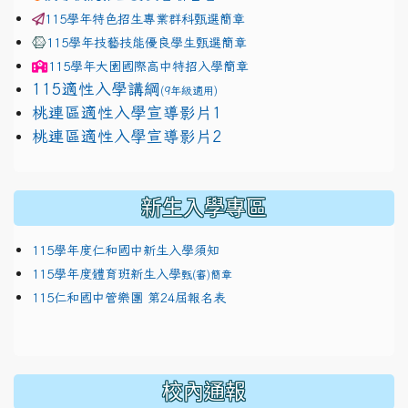
115學年特色招生專業群科甄選簡章
115學年技藝技能優良學生甄選簡章
115學年
大園國際高中
特招入學簡章
115適性入學講綱
(9年級適用)
link to https://docs.google.com/presentation/
桃連區適性入學宣導影片1
link to https://docs.google.com/presentation/
114適性入學講綱
1111
桃連區適性入學宣導影片2
(
新生入學專區
115學年度仁和國中新生入學須知
115學年度體育班新生入學
甄(審)簡章
115仁和國中管樂團 第24屆報名表
校內通報