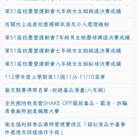
第51屆校慶暨運動會九年級女生組跳遠決賽成績
有關向上追查校園檳榔來源及介入處理機制
第51屆校慶暨運動會7年級男生組壘球擲遠決賽成績
第51屆校慶暨運動會七年級女生組跳遠決賽成績
第51屆校慶暨運動會八年級女生組鉛球決賽成績
112學年度上學期第11週11/6-11/10菜單
藝文競賽得獎名單~拒絕毒品漫畫(八年級)
全民國防教育暨SHAKE OFF擺脫毒品、霸凌、詐騙
青春無限創意飆舞大賽
衛生福利部食品藥物管理署修正「疑似食品中毒事
件處理及採樣操作手冊」