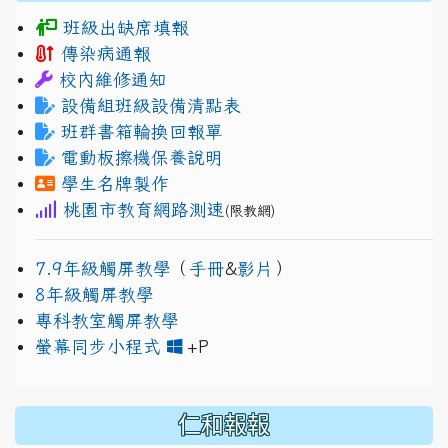
班級出缺席填報
傳染病通報
校內維修通知
設備組班級設備清點表
班群書箱輪換回報單
電動板擦機保養說明
學生名牌製作
桃園市教育網路測速
(限教網)
7.9年級觸屏教學
（
手冊
&
影片
）
8年級觸屏教學
專科教室觸屏教學
link to https://www.jh
link to https://drive.googl
螢幕同步小程式
+P
仁和報報