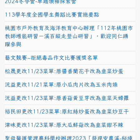
2024冬令營-卓越領袖探索營
113學年度全國學生舞蹈比賽實施要點
桃園市戶外教育及海洋教育中心辦理「112年桃園市
教師增能研習－溪百縱走登山研習」，歡迎同仁踴
躍參與
藝文競賽~拒絕毒品作文比賽獲獎名單
松晟更改11/23菜單:原醬香蘭花干改為韭菜炒蛋
沅益更改11/21菜單:原小瓜肉片改為玉米肉燥
沅益更改11/23菜單:原香菇黃豆芽改為韭菜天婦羅
裕民田更改11/23菜單:原紅絲炒蛋改為韭菜炒豆干
津味更改11/23菜單:原大瓜鮮菇改為韭菜甜不辣
聖母醫護管理專科學校辦理2023「發現安農溪-秘境