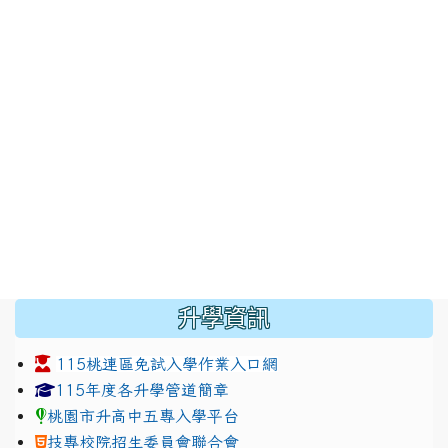
:::
升學資訊
115桃連區免試入學作業入口網
link to https://www.jhjhs.tyc.edu.tw/modules/tadnew
link to http://tyc.entry.ed
link to http://tyc.entry.ed
115年度各升學管道簡章
桃園市升高中五專入學平台
技專校院招生委員會聯合會