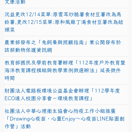
文康活動
沅益更改12/14菜單:原雲耳炒脆薯食材豆薯改為馬
鈴薯,更改12/15菜單:原和風雞丁湯食材豆薯改為結
頭菜
農業部發布之「兔飼養與照顧指南」業公開發布於
該部動物保護資訊網
教育部國民及學前教育署辦理「112年度戶外教育暨
海洋教育課程模組與教學案例徵選辦法」延長徵件
時間
財團法人電路板環境公益基金會辦理「112學年度
ECO達人校園分享會－環境教育課程」
社團法人中華心理衛生協會心防疫工作小組推廣
「Drawing心疫苗，心靈Enjoy〜心疫苗LINE貼圖創
作營」活動