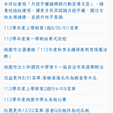
本府社會局「月經平權議題與行動宣導文宣」，請
貴校協助運用，讓更多民眾認識月經平權，關注女
性生理健康，並提升性平意識
112學年度上學期第1週8/30-9/1菜單
112學年度第一學期始業式流程
桃園市立圖書館「112年度秋季永續發展教育推廣活
動」
桃園市立仁和國民中學第十一屆自治市長選舉辦法
沅益更改8/31菜單:原蝦香蒲瓜改為蝦香青木瓜
112學年度上學期第2週9/4-9/8菜單
112學年度桃園市學生美術比賽
松晟更改12/22菜單:原香Q白飯改為地瓜飯