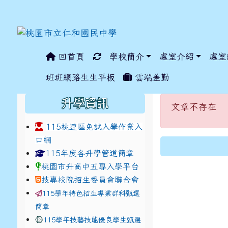
回首頁
學校簡介
處室介紹
處室
:::
班班網路生生平板
雲端差勤
:::
文章不存
:::
升學資訊
文章不存在
115桃連區免試入學作業入
口網
link to https://www.jhjhs.tyc.edu.tw/modules/ta
link to http://tyc.entr
link to http://tyc.entr
115年度各升學管道簡章
桃園市升高中五專入學平台
技專校院招生委員會聯合會
115學年特色招生專業群科甄選
簡章
115學年技藝技能優良學生甄選