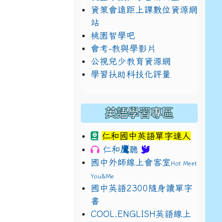
資策會遠距上課數位資源網
站
桃園智學吧
會考-教與學影片
公視兒少教育資源網
學習扶助科技化評量
英語學習專區
仁和國中英語單字達人
鷹
仁和
聽
國中外師線上會客室
Hot Meet
You&Me
國中英語2300隨身讀單字
書
E9%BB%9E2%E4%B8%8B%E5%9F%B7%E8%A1%8C%E5%8F%
view?usp=sharing
COOL.ENGLISH英語線上