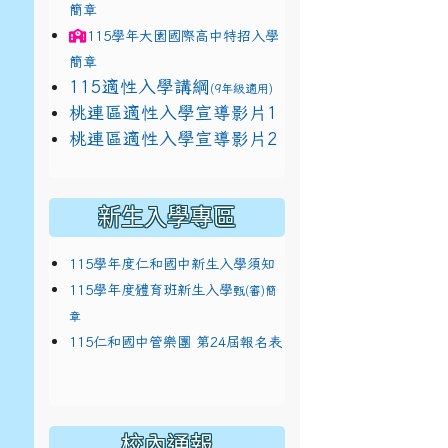
簡章
115學年
大園國際高中
特招入學
簡章
115適性入學講綱
(9年級適用)
link to https://docs.google.com/presentat
桃連區適性入學宣導影片1
link to https://docs.google.com/presentat
114適性入學講綱
1
桃連區適性入學宣導影片2
(
新生入學專區
115學年度仁和國中新生入學須知
115學年度體育班新生入學
甄(審)簡
章
115仁和國中管樂團 第24屆報名表
校內通報