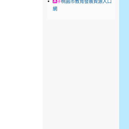
link to https://exam.career.n
桃園市教育發展資源入口
卡
網