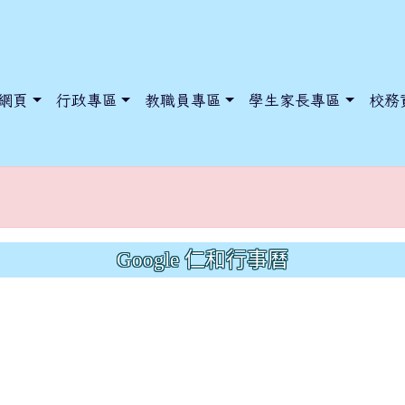
網頁
行政專區
教職員專區
學生家長專區
校務
在
Google 仁和行事曆
dnews/index.php?nsn=5425
y.edu.tw/NoExamImitate_TL/NoExamImitateHome/Page/Public
y.edu.tw/NoExamImitate_TL/NoExamImitateHome/Page/Public