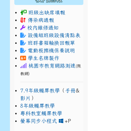
班級出缺席填報
傳染病通報
校內維修通知
設備組班級設備清點表
班群書箱輪換回報單
電動板擦機保養說明
學生名牌製作
桃園市教育網路測速
(限
教網)
7.9年級觸屏教學
（
手冊
&
影片
）
8年級觸屏教學
專科教室觸屏教學
link to https://www
link to https://drive.g
螢幕同步小程式
+P