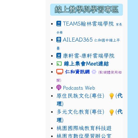
線上教學與學習專區
TEAMS
翰林雲端學院
家長
手冊
drive_link&ouid=115921082145615632562&rtpof=true&
AILEAD365
仁和國中線上平
drive_link&ouid=115921082145615632562&rtpof=true&
m/presentation/d/14fN7FrCDS9g9keYgSUmfVbCTNGSK
臺
康軒雲-康軒雲端學院
線上集會Meet連結
link to https://sites.google.com
link to https://s
仁和資訊網
(軟硬體使用相
關)
Podcasts Web
原住民族文化(專任)
(
代
理
)
多元文化教育(專任)
(
代
理
)
桃園國際城教育科技遊
桃園市數位學習辦公室