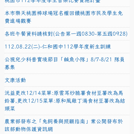
桃園市112學年度學生音樂比賽實施計畫
本市樂天桃園棒球場冠名權回饋桃園市民及學生免
費進場觀賽
各班午餐資料請核對(公告第一週0830-第五週0928)
112.08.22(二)-仁和國中112學年度新生訓練
公視兒少科普實境節目「鹹魚小隊」8/7-8/21 隊員
募集
文康活動
沅益更改12/14菜單:原雲耳炒脆薯食材豆薯改為馬
鈴薯,更改12/15菜單:原和風雞丁湯食材豆薯改為結
頭菜
農業部發布之「兔飼養與照顧指南」業公開發布於
該部動物保護資訊網