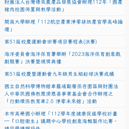
財團法人台灣優良農產品發展協會辦理112年「國產
豬肉校園佈置與教學活動」
開南大學辦理「112航空產業淨零排放產官學高峰論
壇」
第51屆校慶運動會田賽項目賽程表(決賽)
海洋委員會海洋保育署舉辦「2023海洋保育創意戲
劇競賽」決賽暨頒獎典禮
第51屆校慶暨運動會九年級男生組鉛球決賽成績
國立自然科學博物館車籠埔斷層保存園區與財團法
人中華民國佛教慈濟慈善事業基金會合作辦理之
「行動環保教育車2.0 淨零未來館」活動
本市高榮國小辦理「112學年度健康促進學校計畫
─『口腔衛生』議題中心學校創意海報製作比賽，
請同學踴躍投件