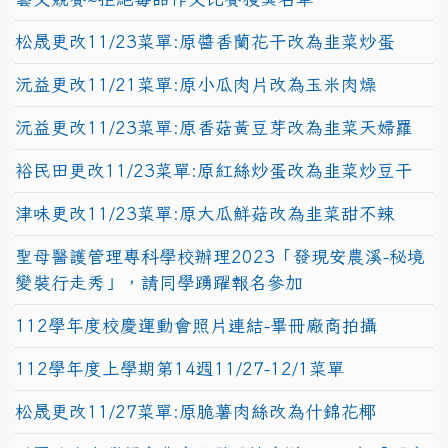
松晟更改11/23菜單:原醬香蘭花干改為韭菜炒蛋
沅益更改11/21菜單:原小瓜肉片改為玉米肉燥
沅益更改11/23菜單:原香菇黃豆芽改為韭菜天婦羅
裕民田更改11/23菜單:原紅絲炒蛋改為韭菜炒豆干
津味更改11/23菜單:原大瓜鮮菇改為韭菜甜不辣
聖母醫護管理專科學校辦理2023「發現安農溪-秘境
變裝行走秀」，請同學踴躍報名參加
112學年度校慶運動會照片連結-畢冊廠商拍攝
112學年度上學期第14週11/27-12/1菜單
松晟更改11/27菜單:原脆薯肉絲改為什錦花椰