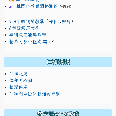
桃園市教育網路測速
(限教網)
7.9年級觸屏教學
（
手冊
&
影片
）
8年級觸屏教學
專科教室觸屏教學
link to https://www.jh
link to https://drive.googl
螢幕同步小程式
+P
仁和報報
仁和之光
仁和同心園
整潔秩序
仁和國中退休聯誼會專網
教育局VPN系統