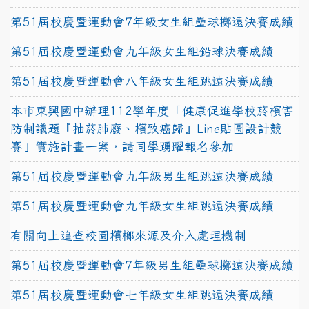
第51屆校慶暨運動會7年級女生組壘球擲遠決賽成績
第51屆校慶暨運動會九年級女生組鉛球決賽成績
第51屆校慶暨運動會八年級女生組跳遠決賽成績
本市東興國中辦理112學年度「健康促進學校菸檳害
防制議題『抽菸肺廢、檳致癌歸』Line貼圖設計競
賽」實施計畫一案，請同學踴躍報名參加
第51屆校慶暨運動會九年級男生組跳遠決賽成績
第51屆校慶暨運動會九年級女生組跳遠決賽成績
有關向上追查校園檳榔來源及介入處理機制
第51屆校慶暨運動會7年級男生組壘球擲遠決賽成績
第51屆校慶暨運動會七年級女生組跳遠決賽成績