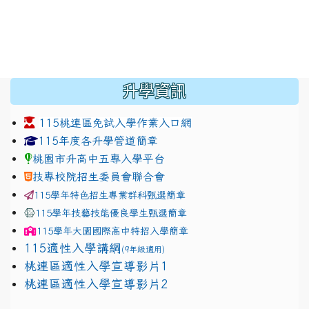
:::
升學資訊
115桃連區免試入學作業入口網
link to https://www.jhjhs.tyc.edu.tw/modules/tadnew
link to http://tyc.entry.ed
link to http://tyc.entry.ed
115年度各升學管道簡章
桃園市升高中五專入學平台
技專校院招生委員會聯合會
115學年特色招生專業群科甄選簡章
115學年技藝技能優良學生甄選簡章
115學年
大園國際高中
特招入學簡章
115適性入學講綱
(9年級適用)
link to https://docs.google.com/presentation/
桃連區適性入學宣導影片1
link to https://docs.google.com/presentation/
114適性入學講綱
1111
桃連區適性入學宣導影片2
(