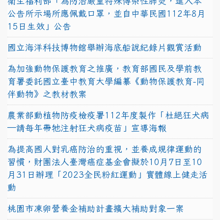
衛生福利部「為防治嚴重特殊傳染性肺炎，進入本
公告所示場所應佩戴口罩，並自中華民國112年8月
15日生效」公告
國立海洋科技博物館舉辦海底船說紀錄片觀賞活動
為加強動物保護教育之推廣，教育部國民及學前教
育署委託國立臺中教育大學編纂《動物保護教育-同
伴動物》之教材教案
農業部動植物防疫檢疫署112年度製作「杜絕狂犬病
—請每年帶牠注射狂犬病疫苗」宣導海報
為提高國人對乳癌防治的重視，並養成規律運動的
習慣，財團法人臺灣癌症基金會擬於10月7日至10
月31日辦理「2023全民粉紅運動」實體線上健走活
動
桃園市凍卵營養金補助計畫擴大補助對象一案