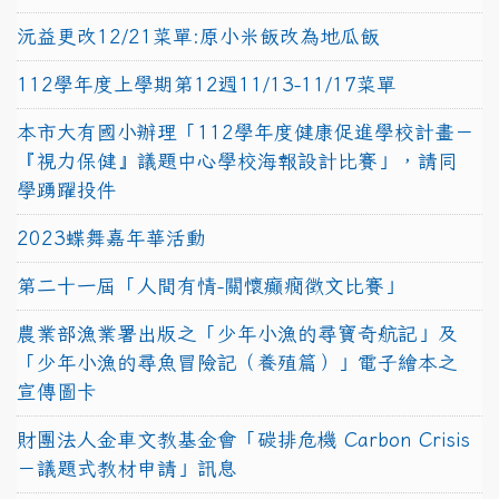
沅益更改12/21菜單:原小米飯改為地瓜飯
112學年度上學期第12週11/13-11/17菜單
本市大有國小辦理「112學年度健康促進學校計畫－
『視力保健』議題中心學校海報設計比賽」，請同
學踴躍投件
2023蝶舞嘉年華活動
第二十一屆「人間有情-關懷癲癇徵文比賽」
農業部漁業署出版之「少年小漁的尋寶奇航記」及
「少年小漁的尋魚冒險記（養殖篇）」電子繪本之
宣傳圖卡
財團法人金車文教基金會「碳排危機 Carbon Crisis
－議題式教材申請」訊息