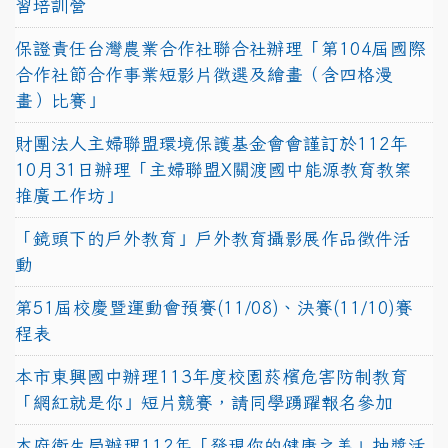
習培訓營
保證責任台灣農業合作社聯合社辦理「第104屆國際
合作社節合作事業短影片徵選及繪畫（含四格漫
畫）比賽」
財團法人主婦聯盟環境保護基金會會謹訂於112年
10月31日辦理「主婦聯盟X關渡國中能源教育教案
推廣工作坊」
「鏡頭下的戶外教育」戶外教育攝影展作品徵件活
動
第51屆校慶暨運動會預賽(11/08)、決賽(11/10)賽
程表
本市東興國中辦理113年度校園菸檳危害防制教育
「網紅就是你」短片競賽，請同學踴躍報名參加
本府衛生局辦理112年「發現你的健康之美」抽獎活