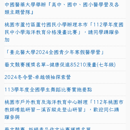
中國醫藥大學舉辦『高中、國中、國小醫學營及各
類主題營隊』
桃園市蘆竹區蘆竹國民小學辦理本市「112學年度國
民中小學海洋教育分格漫畫比賽」，請同學踴躍參
加
「臺北醫大學2024全國青少年寒假醫學營」
藝文競賽獲獎名單~健康促進85210漫畫(七年級)
2024冬令營-卓越領袖探索營
113學年度全國學生舞蹈比賽實施要點
桃園市戶外教育及海洋教育中心辦理「112年桃園市
教師增能研習－溪百縱走登山研習」，歡迎同仁踴
躍參與
藝文競賽~拒絕毒品作文比賽獲獎名單