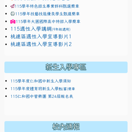
115學年特色招生專業群科甄選簡章
115學年技藝技能優良學生甄選簡章
115學年
大園國際高中
特招入學簡章
115適性入學講綱
(9年級適用)
link to https://docs.google.com/presentation/
桃連區適性入學宣導影片1
link to https://docs.google.com/presentation/
114適性入學講綱
1111
桃連區適性入學宣導影片2
(
新生入學專區
115學年度仁和國中新生入學須知
115學年度體育班新生入學
甄(審)簡章
115仁和國中管樂團 第24屆報名表
校內通報