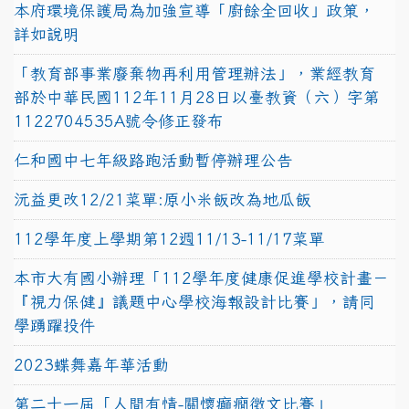
本府環境保護局為加強宣導「廚餘全回收」政策，
詳如說明
「教育部事業廢棄物再利用管理辦法」，業經教育
部於中華民國112年11月28日以臺教資（六）字第
1122704535A號令修正發布
仁和國中七年級路跑活動暫停辦理公告
沅益更改12/21菜單:原小米飯改為地瓜飯
112學年度上學期第12週11/13-11/17菜單
本市大有國小辦理「112學年度健康促進學校計畫－
『視力保健』議題中心學校海報設計比賽」，請同
學踴躍投件
2023蝶舞嘉年華活動
第二十一屆「人間有情-關懷癲癇徵文比賽」