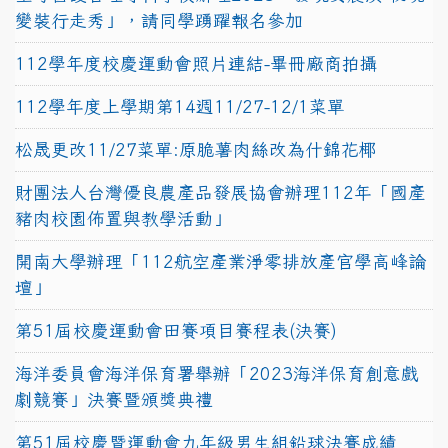
變裝行走秀」，請同學踴躍報名參加
112學年度校慶運動會照片連結-畢冊廠商拍攝
112學年度上學期第14週11/27-12/1菜單
松晟更改11/27菜單:原脆薯肉絲改為什錦花椰
財團法人台灣優良農產品發展協會辦理112年「國產
豬肉校園佈置與教學活動」
開南大學辦理「112航空產業淨零排放產官學高峰論
壇」
第51屆校慶運動會田賽項目賽程表(決賽)
海洋委員會海洋保育署舉辦「2023海洋保育創意戲
劇競賽」決賽暨頒獎典禮
第51屆校慶暨運動會九年級男生組鉛球決賽成績