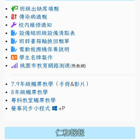
班級出缺席填報
傳染病通報
校內維修通知
設備組班級設備清點表
班群書箱輪換回報單
電動板擦機保養說明
學生名牌製作
桃園市教育網路測速
(限教網)
7.9年級觸屏教學
（
手冊
&
影片
）
8年級觸屏教學
專科教室觸屏教學
link to https://www.jh
link to https://drive.googl
螢幕同步小程式
+P
仁和報報