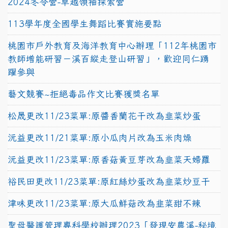
2024冬令營-卓越領袖探索營
113學年度全國學生舞蹈比賽實施要點
桃園市戶外教育及海洋教育中心辦理「112年桃園市
教師增能研習－溪百縱走登山研習」，歡迎同仁踴
躍參與
藝文競賽~拒絕毒品作文比賽獲獎名單
松晟更改11/23菜單:原醬香蘭花干改為韭菜炒蛋
沅益更改11/21菜單:原小瓜肉片改為玉米肉燥
沅益更改11/23菜單:原香菇黃豆芽改為韭菜天婦羅
裕民田更改11/23菜單:原紅絲炒蛋改為韭菜炒豆干
津味更改11/23菜單:原大瓜鮮菇改為韭菜甜不辣
聖母醫護管理專科學校辦理2023「發現安農溪-秘境