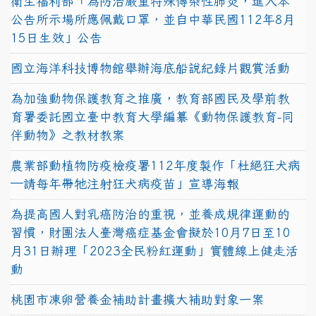
衛生福利部「為防治嚴重特殊傳染性肺炎，進入本
公告所示場所應佩戴口罩，並自中華民國112年8月
15日生效」公告
國立海洋科技博物館舉辦海底船說紀錄片觀賞活動
為加強動物保護教育之推廣，教育部國民及學前教
育署委託國立臺中教育大學編纂《動物保護教育-同
伴動物》之教材教案
農業部動植物防疫檢疫署112年度製作「杜絕狂犬病
—請每年帶牠注射狂犬病疫苗」宣導海報
為提高國人對乳癌防治的重視，並養成規律運動的
習慣，財團法人臺灣癌症基金會擬於10月7日至10
月31日辦理「2023全民粉紅運動」實體線上健走活
動
桃園市凍卵營養金補助計畫擴大補助對象一案