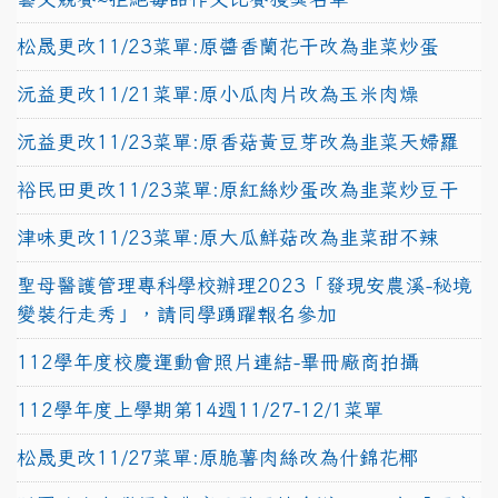
松晟更改11/23菜單:原醬香蘭花干改為韭菜炒蛋
沅益更改11/21菜單:原小瓜肉片改為玉米肉燥
沅益更改11/23菜單:原香菇黃豆芽改為韭菜天婦羅
裕民田更改11/23菜單:原紅絲炒蛋改為韭菜炒豆干
津味更改11/23菜單:原大瓜鮮菇改為韭菜甜不辣
聖母醫護管理專科學校辦理2023「發現安農溪-秘境
變裝行走秀」，請同學踴躍報名參加
112學年度校慶運動會照片連結-畢冊廠商拍攝
112學年度上學期第14週11/27-12/1菜單
松晟更改11/27菜單:原脆薯肉絲改為什錦花椰