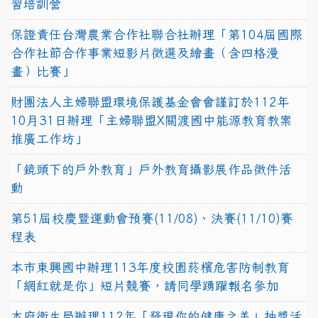
習培訓營
保證責任台灣農業合作社聯合社辦理「第104屆國際
合作社節合作事業短影片徵選及繪畫（含四格漫
畫）比賽」
財團法人主婦聯盟環境保護基金會會謹訂於112年
10月31日辦理「主婦聯盟X關渡國中能源教育教案
推廣工作坊」
「鏡頭下的戶外教育」戶外教育攝影展作品徵件活
動
第51屆校慶暨運動會預賽(11/08)、決賽(11/10)賽
程表
本市東興國中辦理113年度校園菸檳危害防制教育
「網紅就是你」短片競賽，請同學踴躍報名參加
本府衛生局辦理112年「發現你的健康之美」抽獎活