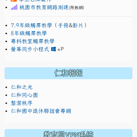
桃園市教育網路測速
(限教網)
7.9年級觸屏教學
（
手冊
&
影片
）
8年級觸屏教學
專科教室觸屏教學
link to https://www.jh
link to https://drive.googl
螢幕同步小程式
+P
仁和報報
仁和之光
仁和同心園
整潔秩序
仁和國中退休聯誼會專網
教育局VPN系統