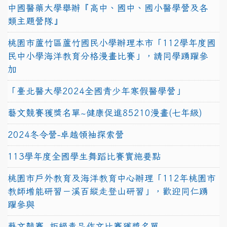
中國醫藥大學舉辦『高中、國中、國小醫學營及各
類主題營隊』
桃園市蘆竹區蘆竹國民小學辦理本市「112學年度國
民中小學海洋教育分格漫畫比賽」，請同學踴躍參
加
「臺北醫大學2024全國青少年寒假醫學營」
藝文競賽獲獎名單~健康促進85210漫畫(七年級)
2024冬令營-卓越領袖探索營
113學年度全國學生舞蹈比賽實施要點
桃園市戶外教育及海洋教育中心辦理「112年桃園市
教師增能研習－溪百縱走登山研習」，歡迎同仁踴
躍參與
藝文競賽~拒絕毒品作文比賽獲獎名單