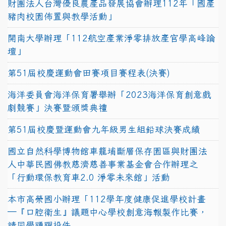
財團法人台灣優良農產品發展協會辦理112年「國產
豬肉校園佈置與教學活動」
開南大學辦理「112航空產業淨零排放產官學高峰論
壇」
第51屆校慶運動會田賽項目賽程表(決賽)
海洋委員會海洋保育署舉辦「2023海洋保育創意戲
劇競賽」決賽暨頒獎典禮
第51屆校慶暨運動會九年級男生組鉛球決賽成績
國立自然科學博物館車籠埔斷層保存園區與財團法
人中華民國佛教慈濟慈善事業基金會合作辦理之
「行動環保教育車2.0 淨零未來館」活動
本市高榮國小辦理「112學年度健康促進學校計畫
─『口腔衛生』議題中心學校創意海報製作比賽，
請同學踴躍投件