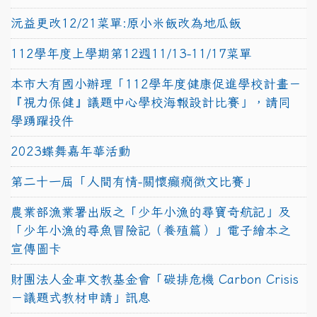
沅益更改12/21菜單:原小米飯改為地瓜飯
112學年度上學期第12週11/13-11/17菜單
本市大有國小辦理「112學年度健康促進學校計畫－
『視力保健』議題中心學校海報設計比賽」，請同
學踴躍投件
2023蝶舞嘉年華活動
第二十一屆「人間有情-關懷癲癇徵文比賽」
農業部漁業署出版之「少年小漁的尋寶奇航記」及
「少年小漁的尋魚冒險記（養殖篇）」電子繪本之
宣傳圖卡
財團法人金車文教基金會「碳排危機 Carbon Crisis
－議題式教材申請」訊息