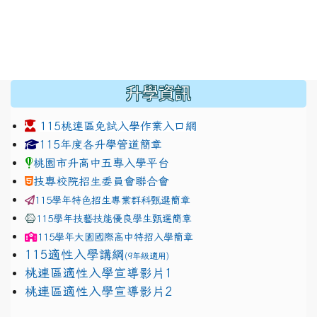
:::
升學資訊
115桃連區免試入學作業入口網
link to https://www.jhjhs.tyc.edu.tw/modules/tadnew
link to http://tyc.entry.ed
link to http://tyc.entry.ed
115年度各升學管道簡章
桃園市升高中五專入學平台
技專校院招生委員會聯合會
115學年特色招生專業群科甄選簡章
115學年技藝技能優良學生甄選簡章
115學年
大園國際高中
特招入學簡章
115適性入學講綱
(9年級適用)
link to https://docs.google.com/presentation/
桃連區適性入學宣導影片1
link to https://docs.google.com/presentation/
114適性入學講綱
1111
桃連區適性入學宣導影片2
(