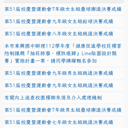
第51屆校慶暨運動會7年級女生組壘球擲遠決賽成績
第51屆校慶暨運動會九年級女生組鉛球決賽成績
第51屆校慶暨運動會八年級女生組跳遠決賽成績
本市東興國中辦理112學年度「健康促進學校菸檳害
防制議題『抽菸肺廢、檳致癌歸』Line貼圖設計競
賽」實施計畫一案，請同學踴躍報名參加
第51屆校慶暨運動會九年級男生組跳遠決賽成績
第51屆校慶暨運動會九年級女生組跳遠決賽成績
有關向上追查校園檳榔來源及介入處理機制
第51屆校慶暨運動會7年級男生組壘球擲遠決賽成績
第51屆校慶暨運動會七年級女生組跳遠決賽成績