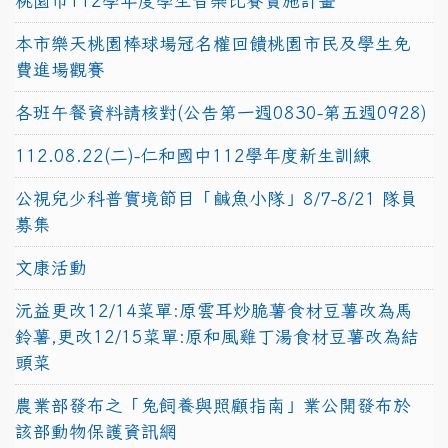
桃園市112學年度學生音樂比賽實施計畫
本市樂天桃園棒球場冠名權回饋桃園市民及學生免
費進場觀賽
各班午餐資料請核對(公告第一週0830-第五週0928)
112.08.22(二)-仁和國中112學年度新生訓練
公視兒少科普實境節目「鹹魚小隊」8/7-8/21 隊員
募集
文康活動
沅益更改12/14菜單:原雲耳炒脆薯食材豆薯改為馬
鈴薯,更改12/15菜單:原和風雞丁湯食材豆薯改為結
頭菜
農業部發布之「兔飼養與照顧指南」業公開發布於
該部動物保護資訊網