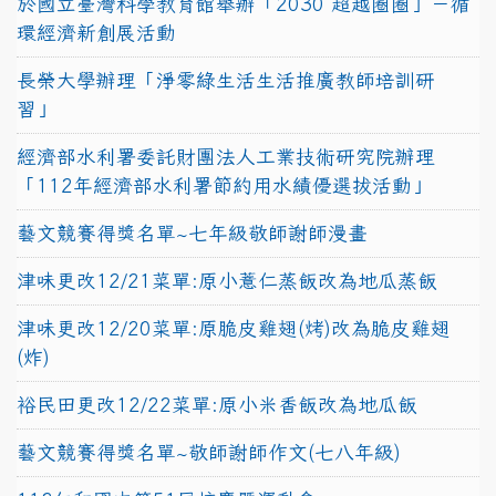
於國立臺灣科學教育館舉辦「2030 超越圈圈」－循
環經濟新創展活動
長榮大學辦理「淨零綠生活生活推廣教師培訓研
習」
經濟部水利署委託財團法人工業技術研究院辦理
「112年經濟部水利署節約用水績優選拔活動」
藝文競賽得獎名單~七年級敬師謝師漫畫
津味更改12/21菜單:原小薏仁蒸飯改為地瓜蒸飯
津味更改12/20菜單:原脆皮雞翅(烤)改為脆皮雞翅
(炸)
裕民田更改12/22菜單:原小米香飯改為地瓜飯
藝文競賽得獎名單~敬師謝師作文(七八年級)