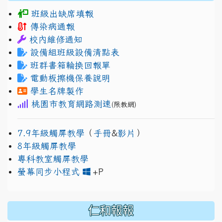
班級出缺席填報
傳染病通報
校內維修通知
設備組班級設備清點表
班群書箱輪換回報單
電動板擦機保養說明
學生名牌製作
桃園市教育網路測速
(限教網)
7.9年級觸屏教學
（
手冊
&
影片
）
8年級觸屏教學
專科教室觸屏教學
link to https://www.jh
link to https://drive.googl
螢幕同步小程式
+P
仁和報報