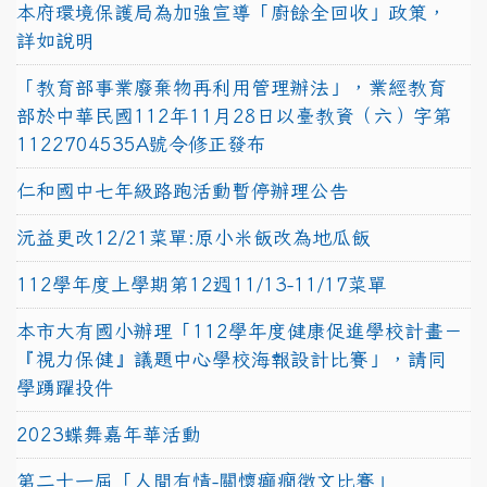
本府環境保護局為加強宣導「廚餘全回收」政策，
詳如說明
「教育部事業廢棄物再利用管理辦法」，業經教育
部於中華民國112年11月28日以臺教資（六）字第
1122704535A號令修正發布
仁和國中七年級路跑活動暫停辦理公告
沅益更改12/21菜單:原小米飯改為地瓜飯
112學年度上學期第12週11/13-11/17菜單
本市大有國小辦理「112學年度健康促進學校計畫－
『視力保健』議題中心學校海報設計比賽」，請同
學踴躍投件
2023蝶舞嘉年華活動
第二十一屆「人間有情-關懷癲癇徵文比賽」