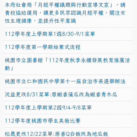
本府社會局「月經平權議題與行動宣導文宣」，請
貴校協助運用，讓更多民眾認識月經平權，關注女
性生理健康，並提升性平意識
112學年度上學期第1週8/30-9/1菜單
112學年度第一學期始業式流程
桃園市立圖書館「112年度秋季永續發展教育推廣活
動」
桃園市立仁和國民中學第十一屆自治市長選舉辦法
沅益更改8/31菜單:原蝦香蒲瓜改為蝦香青木瓜
112學年度上學期第2週9/4-9/8菜單
112學年度桃園市學生美術比賽
松晟更改12/22菜單:原香Q白飯改為地瓜飯