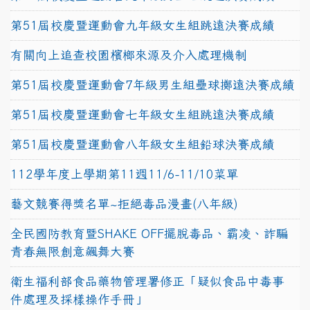
第51屆校慶暨運動會九年級女生組跳遠決賽成績
有關向上追查校園檳榔來源及介入處理機制
第51屆校慶暨運動會7年級男生組壘球擲遠決賽成績
第51屆校慶暨運動會七年級女生組跳遠決賽成績
第51屆校慶暨運動會八年級女生組鉛球決賽成績
112學年度上學期第11週11/6-11/10菜單
藝文競賽得獎名單~拒絕毒品漫畫(八年級)
全民國防教育暨SHAKE OFF擺脫毒品、霸凌、詐騙
青春無限創意飆舞大賽
衛生福利部食品藥物管理署修正「疑似食品中毒事
件處理及採樣操作手冊」