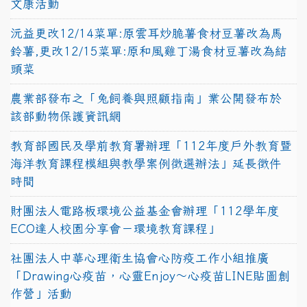
文康活動
沅益更改12/14菜單:原雲耳炒脆薯食材豆薯改為馬
鈴薯,更改12/15菜單:原和風雞丁湯食材豆薯改為結
頭菜
農業部發布之「兔飼養與照顧指南」業公開發布於
該部動物保護資訊網
教育部國民及學前教育署辦理「112年度戶外教育暨
海洋教育課程模組與教學案例徵選辦法」延長徵件
時間
財團法人電路板環境公益基金會辦理「112學年度
ECO達人校園分享會－環境教育課程」
社團法人中華心理衛生協會心防疫工作小組推廣
「Drawing心疫苗，心靈Enjoy〜心疫苗LINE貼圖創
作營」活動