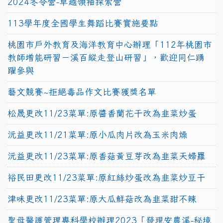
2024冬令營-卓越領袖探索營
113學年度全國學生舞蹈比賽實施要點
桃園市戶外教育及海洋教育中心辦理「112年桃園市
教師增能研習－溪百縱走登山研習」，歡迎同仁踴
躍參與
藝文競賽~拒絕毒品作文比賽獲獎名單
松晟更改11/23菜單:原醬香蘭花干改為韭菜炒蛋
沅益更改11/21菜單:原小瓜肉片改為玉米肉燥
沅益更改11/23菜單:原香菇黃豆芽改為韭菜天婦羅
裕民田更改11/23菜單:原紅絲炒蛋改為韭菜炒豆干
津味更改11/23菜單:原大瓜鮮菇改為韭菜甜不辣
聖母醫護管理專科學校辦理2023「發現安農溪-秘境