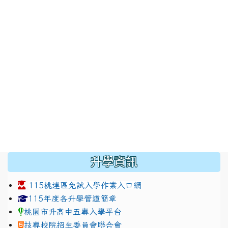
:::
升學資訊
115桃連區免試入學作業入口網
link to https://www.jhjhs.tyc.edu.tw/modules/tadnew
link to http://tyc.entry.ed
link to http://tyc.entry.ed
115年度各升學管道簡章
桃園市升高中五專入學平台
技專校院招生委員會聯合會