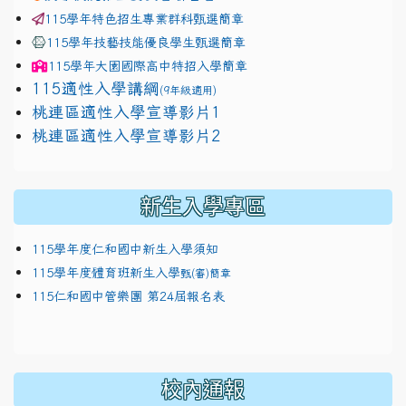
115學年特色招生專業群科甄選簡章
115學年技藝技能優良學生甄選簡章
115學年
大園國際高中
特招入學簡章
115適性入學講綱
(9年級適用)
link to https://docs.google.com/presentation/
桃連區適性入學宣導影片1
link to https://docs.google.com/presentation/
114適性入學講綱
1111
桃連區適性入學宣導影片2
(
新生入學專區
115學年度仁和國中新生入學須知
115學年度體育班新生入學
甄(審)簡章
115仁和國中管樂團 第24屆報名表
校內通報