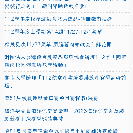
變裝行走秀」，請同學踴躍報名參加
112學年度校慶運動會照片連結-畢冊廠商拍攝
112學年度上學期第14週11/27-12/1菜單
松晟更改11/27菜單:原脆薯肉絲改為什錦花椰
財團法人台灣優良農產品發展協會辦理112年「國產
豬肉校園佈置與教學活動」
開南大學辦理「112航空產業淨零排放產官學高峰論
壇」
第51屆校慶運動會田賽項目賽程表(決賽)
海洋委員會海洋保育署舉辦「2023海洋保育創意戲
劇競賽」決賽暨頒獎典禮
第51屆校慶暨運動會九年級男生組鉛球決賽成績