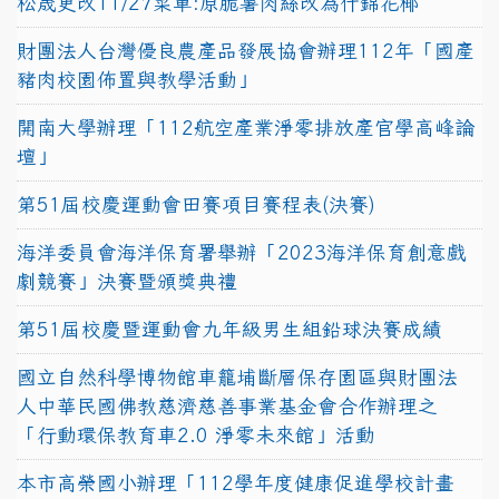
松晟更改11/27菜單:原脆薯肉絲改為什錦花椰
財團法人台灣優良農產品發展協會辦理112年「國產
豬肉校園佈置與教學活動」
開南大學辦理「112航空產業淨零排放產官學高峰論
壇」
第51屆校慶運動會田賽項目賽程表(決賽)
海洋委員會海洋保育署舉辦「2023海洋保育創意戲
劇競賽」決賽暨頒獎典禮
第51屆校慶暨運動會九年級男生組鉛球決賽成績
國立自然科學博物館車籠埔斷層保存園區與財團法
人中華民國佛教慈濟慈善事業基金會合作辦理之
「行動環保教育車2.0 淨零未來館」活動
本市高榮國小辦理「112學年度健康促進學校計畫