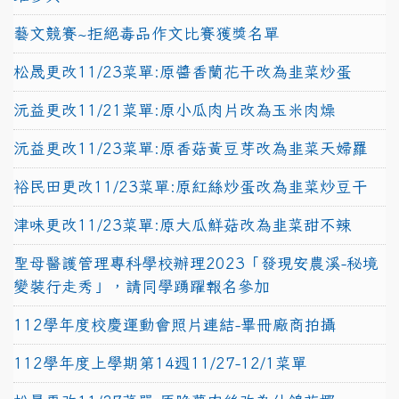
藝文競賽~拒絕毒品作文比賽獲獎名單
松晟更改11/23菜單:原醬香蘭花干改為韭菜炒蛋
沅益更改11/21菜單:原小瓜肉片改為玉米肉燥
沅益更改11/23菜單:原香菇黃豆芽改為韭菜天婦羅
裕民田更改11/23菜單:原紅絲炒蛋改為韭菜炒豆干
津味更改11/23菜單:原大瓜鮮菇改為韭菜甜不辣
聖母醫護管理專科學校辦理2023「發現安農溪-秘境
變裝行走秀」，請同學踴躍報名參加
112學年度校慶運動會照片連結-畢冊廠商拍攝
112學年度上學期第14週11/27-12/1菜單