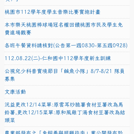
桃園市112學年度學生音樂比賽實施計畫
本市樂天桃園棒球場冠名權回饋桃園市民及學生免
費進場觀賽
各班午餐資料請核對(公告第一週0830-第五週0928)
112.08.22(二)-仁和國中112學年度新生訓練
公視兒少科普實境節目「鹹魚小隊」8/7-8/21 隊員
募集
文康活動
沅益更改12/14菜單:原雲耳炒脆薯食材豆薯改為馬
鈴薯,更改12/15菜單:原和風雞丁湯食材豆薯改為結
頭菜
農業部發布之「兔飼養與照顧指南」業公開發布於