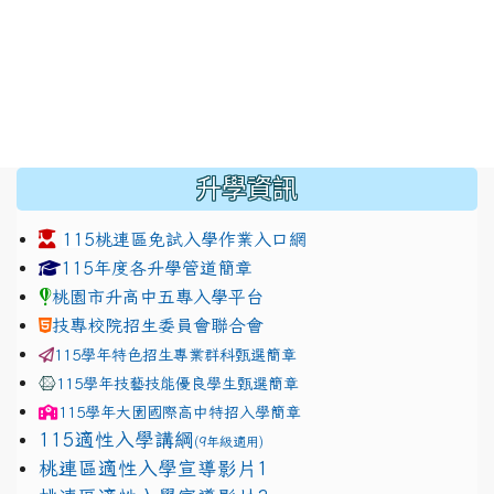
:::
升學資訊
115桃連區免試入學作業入口網
link to https://www.jhjhs.tyc.edu.tw/modules/tadnew
link to http://tyc.entry.ed
link to http://tyc.entry.ed
115年度各升學管道簡章
桃園市升高中五專入學平台
技專校院招生委員會聯合會
115學年特色招生專業群科甄選簡章
115學年技藝技能優良學生甄選簡章
115學年
大園國際高中
特招入學簡章
115適性入學講綱
(9年級適用)
link to https://docs.google.com/presentation/
桃連區適性入學宣導影片1