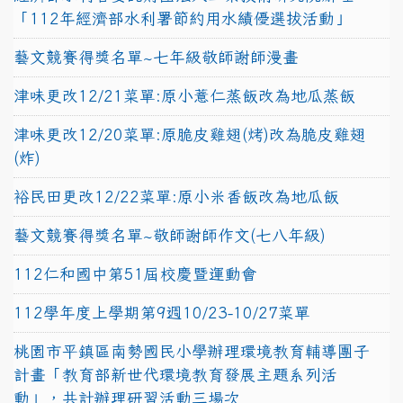
「112年經濟部水利署節約用水績優選拔活動」
藝文競賽得獎名單~七年級敬師謝師漫畫
津味更改12/21菜單:原小薏仁蒸飯改為地瓜蒸飯
津味更改12/20菜單:原脆皮雞翅(烤)改為脆皮雞翅
(炸)
裕民田更改12/22菜單:原小米香飯改為地瓜飯
藝文競賽得獎名單~敬師謝師作文(七八年級)
112仁和國中第51屆校慶暨運動會
112學年度上學期第9週10/23-10/27菜單
桃園市平鎮區南勢國民小學辦理環境教育輔導團子
計畫「教育部新世代環境教育發展主題系列活
動」，共計辦理研習活動三場次