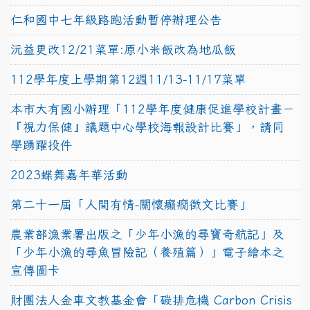
仁和國中七年級路跑活動暫停辦理公告
沅益更改12/21菜單:原小米飯改為地瓜飯
112學年度上學期第12週11/13-11/17菜單
本市大有國小辦理「112學年度健康促進學校計畫－
『視力保健』議題中心學校海報設計比賽」，請同
學踴躍投件
2023蝶舞嘉年華活動
第二十一屆「人間有情-關懷癲癇徵文比賽」
農業部漁業署出版之「少年小漁的尋寶奇航記」及
「少年小漁的尋魚冒險記（養殖篇）」電子繪本之
宣傳圖卡
財團法人金車文教基金會「碳排危機 Carbon Crisis