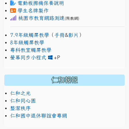
電動板擦機保養說明
學生名牌製作
桃園市教育網路測速
(限教網)
7.9年級觸屏教學
（
手冊
&
影片
）
8年級觸屏教學
專科教室觸屏教學
link to https://www.jh
link to https://drive.googl
螢幕同步小程式
+P
仁和報報
仁和之光
仁和同心園
整潔秩序
仁和國中退休聯誼會專網