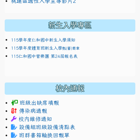
link to https://docs.google.com/presentation/
114適性入學講綱
1111
桃連區適性入學宣導影片2
(
新生入學專區
115學年度仁和國中新生入學須知
115學年度體育班新生入學
甄(審)簡章
115仁和國中管樂團 第24屆報名表
校內通報
班級出缺席填報
傳染病通報
校內維修通知
設備組班級設備清點表
班群書箱輪換回報單