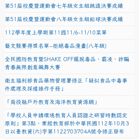
第51屆校慶暨運動會七年級女生組跳遠決賽成績
第51屆校慶暨運動會八年級女生組鉛球決賽成績
112學年度上學期第11週11/6-11/10菜單
藝文競賽得獎名單~拒絕毒品漫畫(八年級)
全民國防教育暨SHAKE OFF擺脫毒品、霸凌、詐騙
青春無限創意飆舞大賽
衛生福利部食品藥物管理署修正「疑似食品中毒事
件處理及採樣操作手冊」
「南投縣戶外教育及海洋教育資源網」
「學校人員申請環境教育人員認證之研習時數認定
原則」第3點，業經教育部於中華民國112年10月3
日以臺教資(六)字第1122703704A號令修正發布