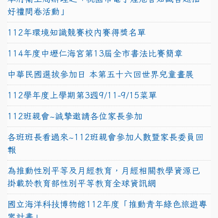
好禮問卷活動」
112年環境知識競賽校內賽得獎名單
114年度中壢仁海宮第13屆全市書法比賽簡章
中華民國選拔參加日 本第五十六回世界兒童畫展
112學年度上學期第3週9/11-9/15菜單
112班親會~誠摯邀請各位家長參加
各班班長看過來~112班親會參加人數暨家長委員回
報
為推動性別平等及月經教育，月經相關教學資源已
掛載於教育部性別平等教育全球資訊網
國立海洋科技博物館112年度「推動青年綠色旅遊專
案計畫」