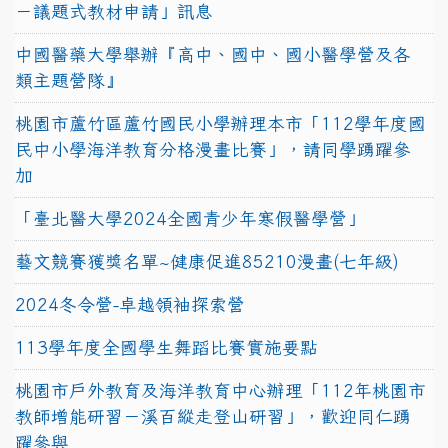
－議題式教材申請」訊息
中國醫藥大學舉辦『高中、國中、國小醫學營及各
類主題營隊』
桃園市蘆竹區蘆竹國民小學辦理本市「112學年度國
民中小學海洋教育分格漫畫比賽」，請同學踴躍參
加
「臺北醫大學2024全國青少年寒假醫學營」
藝文競賽獲獎名單~健康促進85210漫畫(七年級)
2024冬令營-卓越領袖探索營
113學年度全國學生舞蹈比賽實施要點
桃園市戶外教育及海洋教育中心辦理「112年桃園市
教師增能研習－溪百縱走登山研習」，歡迎同仁踴
躍參與