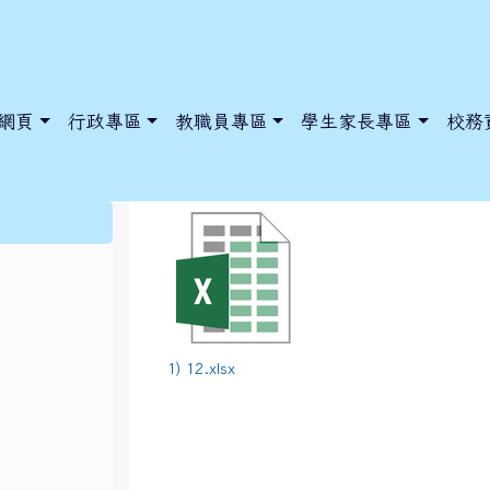
網頁
行政專區
教職員專區
學生家長專區
校務
112學年度上學期第12週
:::
dnews/index.php?nsn=5425
y.edu.tw/NoExamImitate_TL/NoExamImitateHome/Page/Public
y.edu.tw/NoExamImitate_TL/NoExamImitateHome/Page/Public
1) 12.xlsx