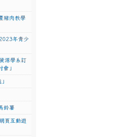
產豬肉教學
023年青少
資源學系訂
研討會」
戰」
馬鈴薯
網頁互動遊