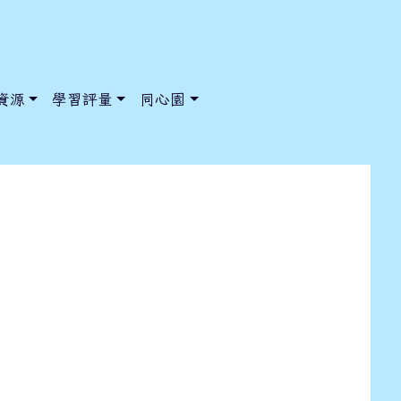
資源
學習評量
同心園
11/13-11/17菜單
/ChooseSys?s=05 style=font-size: 1rem; background-color:
/ChooseSys?s=05 style=font-size: 1rem; background-color: