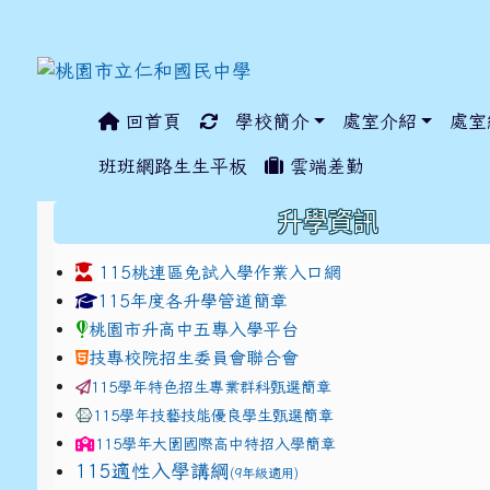
回首頁
學校簡介
處室介紹
處室
:::
班班網路生生平板
雲端差勤
:::
升學資訊
115桃連區免試入學作業入口網
link to https://www.jhjhs.tyc.edu.tw/modules/ta
link to http://tyc.entr
link to http://tyc.entr
115年度各升學管道簡章
桃園市升高中五專入學平台
技專校院招生委員會聯合會
115學年特色招生專業群科甄選簡章
115學年技藝技能優良學生甄選簡章
115學年
大園國際高中
特招入學簡章
115適性入學講綱
(9年級適用)