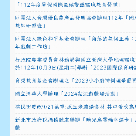
「112年度暑假國際氣候變遷環境教育營隊」
財團法人台灣優良農產品發展協會辦理112年「國
教師研習班」
財團法人綠色和平基金會辦理「角落的氣候正義：2
年戲劇工作坊」
行政院農業委員會林務局與國立臺灣大學地理環境
於112年10月3日(星期二)舉辦「2023國際保育
育秀教育基金會辦理之「2023小小廚神料理爭霸
國立清華大學辦理「2024黏泥遊戲場活動」
裕民田更改9/21菜單:原玉米濃湯食材,其中蛋改為
新北市政府稅捐稽徵處舉辦「暗光鳥雲端幸運卡」
戲