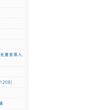
館免費索票入
208)
績