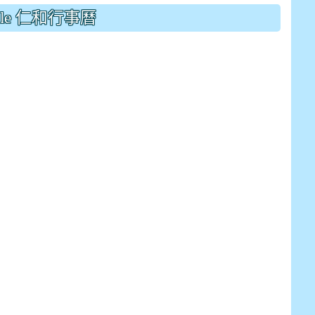
drive_link&ouid=115921082145615632562&rtpof=true&
gle 仁和行事曆
drive_link&ouid=115921082145615632562&rtpof=true&
m/presentation/d/14fN7FrCDS9g9keYgSUmfVbCTNGSK