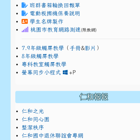
班群書箱輪換回報單
電動板擦機保養說明
學生名牌製作
桃園市教育網路測速
(限教網)
7.9年級觸屏教學
（
手冊
&
影片
）
8年級觸屏教學
專科教室觸屏教學
link to https://www
link to https://drive.g
螢幕同步小程式
+P
仁和報報
仁和之光
仁和同心園
整潔秩序
仁和國中退休聯誼會專網