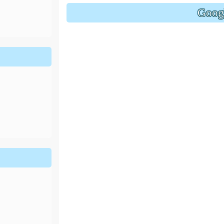
ion/d/1x3bih9gNpRNolaz0znBOn--g7OisECve/edit?usp=
Goo
ion/d/1x3bih9gNpRNolaz0znBOn--g7OisECve/edit?usp=
111ㄅㄅ
link to https://docs.go114適性入學講綱
ogle.co
(