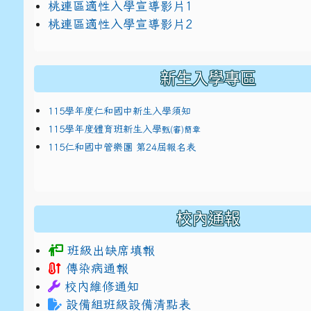
link to https://docs.google.com/presentat
桃連區適性入學宣導影片1
link to https://docs.google.com/presentat
114適性入學講綱
1
桃連區適性入學宣導影片2
(
新生入學專區
115學年度仁和國中新生入學須知
115學年度體育班新生入學
甄(審)簡章
115仁和國中管樂團 第24屆報名表
校內通報
班級出缺席填報
傳染病通報
校內維修通知
設備組班級設備清點表