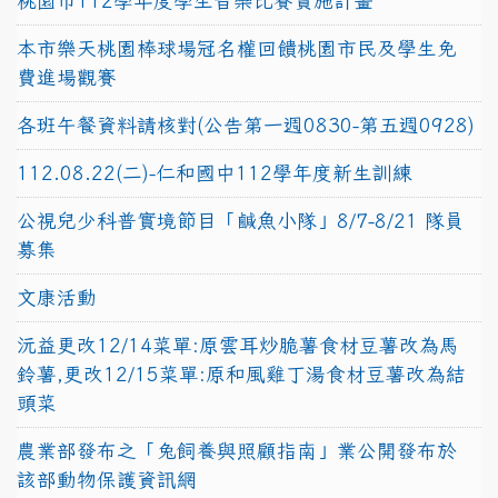
桃園市112學年度學生音樂比賽實施計畫
本市樂天桃園棒球場冠名權回饋桃園市民及學生免
費進場觀賽
各班午餐資料請核對(公告第一週0830-第五週0928)
112.08.22(二)-仁和國中112學年度新生訓練
公視兒少科普實境節目「鹹魚小隊」8/7-8/21 隊員
募集
文康活動
沅益更改12/14菜單:原雲耳炒脆薯食材豆薯改為馬
鈴薯,更改12/15菜單:原和風雞丁湯食材豆薯改為結
頭菜
農業部發布之「兔飼養與照顧指南」業公開發布於
該部動物保護資訊網