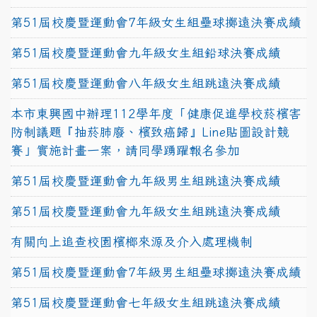
第51屆校慶暨運動會7年級女生組壘球擲遠決賽成績
第51屆校慶暨運動會九年級女生組鉛球決賽成績
第51屆校慶暨運動會八年級女生組跳遠決賽成績
本市東興國中辦理112學年度「健康促進學校菸檳害
防制議題『抽菸肺廢、檳致癌歸』Line貼圖設計競
賽」實施計畫一案，請同學踴躍報名參加
第51屆校慶暨運動會九年級男生組跳遠決賽成績
第51屆校慶暨運動會九年級女生組跳遠決賽成績
有關向上追查校園檳榔來源及介入處理機制
第51屆校慶暨運動會7年級男生組壘球擲遠決賽成績
第51屆校慶暨運動會七年級女生組跳遠決賽成績