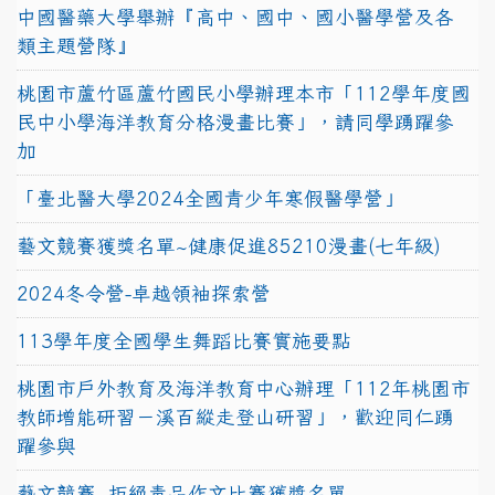
中國醫藥大學舉辦『高中、國中、國小醫學營及各
類主題營隊』
桃園市蘆竹區蘆竹國民小學辦理本市「112學年度國
民中小學海洋教育分格漫畫比賽」，請同學踴躍參
加
「臺北醫大學2024全國青少年寒假醫學營」
藝文競賽獲獎名單~健康促進85210漫畫(七年級)
2024冬令營-卓越領袖探索營
113學年度全國學生舞蹈比賽實施要點
桃園市戶外教育及海洋教育中心辦理「112年桃園市
教師增能研習－溪百縱走登山研習」，歡迎同仁踴
躍參與
藝文競賽~拒絕毒品作文比賽獲獎名單