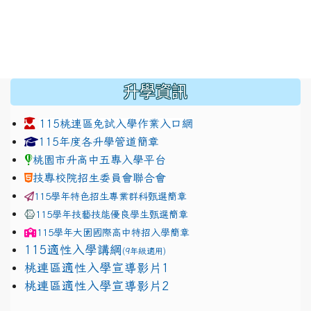
:::
升學資訊
115桃連區免試入學作業入口網
link to https://www.jhjhs.tyc.edu.tw/modules/tadnew
link to http://tyc.entry.ed
link to http://tyc.entry.ed
115年度各升學管道簡章
桃園市升高中五專入學平台
技專校院招生委員會聯合會
115學年特色招生專業群科甄選簡章
115學年技藝技能優良學生甄選簡章
115學年
大園國際高中
特招入學簡章
115適性入學講綱
(9年級適用)
link to https://docs.google.com/presentation/
桃連區適性入學宣導影片1
link to https://docs.google.com/presentation/
114適性入學講綱
1111
桃連區適性入學宣導影片2
(