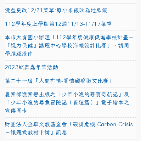
沅益更改12/21菜單:原小米飯改為地瓜飯
112學年度上學期第12週11/13-11/17菜單
本市大有國小辦理「112學年度健康促進學校計畫－
『視力保健』議題中心學校海報設計比賽」，請同
學踴躍投件
2023蝶舞嘉年華活動
第二十一屆「人間有情-關懷癲癇徵文比賽」
農業部漁業署出版之「少年小漁的尋寶奇航記」及
「少年小漁的尋魚冒險記（養殖篇）」電子繪本之
宣傳圖卡
財團法人金車文教基金會「碳排危機 Carbon Crisis
－議題式教材申請」訊息