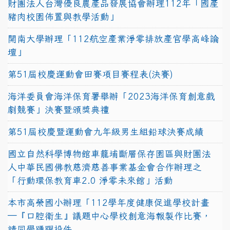
財團法人台灣優良農產品發展協會辦理112年「國產
豬肉校園佈置與教學活動」
開南大學辦理「112航空產業淨零排放產官學高峰論
壇」
第51屆校慶運動會田賽項目賽程表(決賽)
海洋委員會海洋保育署舉辦「2023海洋保育創意戲
劇競賽」決賽暨頒獎典禮
第51屆校慶暨運動會九年級男生組鉛球決賽成績
國立自然科學博物館車籠埔斷層保存園區與財團法
人中華民國佛教慈濟慈善事業基金會合作辦理之
「行動環保教育車2.0 淨零未來館」活動
本市高榮國小辦理「112學年度健康促進學校計畫
─『口腔衛生』議題中心學校創意海報製作比賽，
請同學踴躍投件