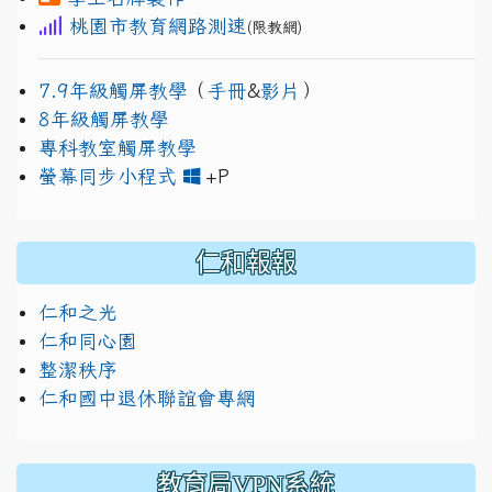
桃園市教育網路測速
(限教網)
7.9年級觸屏教學
（
手冊
&
影片
）
8年級觸屏教學
專科教室觸屏教學
link to https://www.jh
link to https://drive.googl
螢幕同步小程式
+P
仁和報報
仁和之光
仁和同心園
整潔秩序
仁和國中退休聯誼會專網
教育局VPN系統