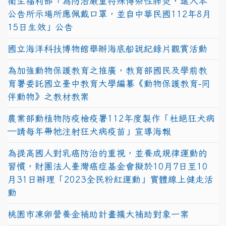
衛生福利部「為防治嚴重特殊傳染性肺炎，進入本
公告所示場所應佩戴口罩，並自中華民國112年8月
15日生效」公告
國立海洋科技博物館舉辦海底船說紀錄片觀賞活動
為加強動物保護教育之推廣，教育部國民及學前教
育署委託國立臺中教育大學編纂《動物保護教育-同
伴動物》之教材教案
農業部動植物防疫檢疫署112年度製作「杜絕狂犬病
—請每年帶牠注射狂犬病疫苗」宣導海報
為提高國人對乳癌防治的重視，並養成規律運動的
習慣，財團法人臺灣癌症基金會擬於10月7日至10
月31日辦理「2023全民粉紅運動」實體線上健走活
動
桃園市凍卵營養金補助計畫擴大補助對象一案