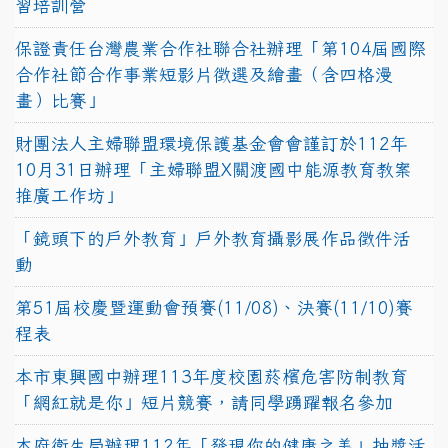
習培訓營
保證責任台灣農業合作社聯合社辦理「第104屆國際
合作社節合作事業短影片徵選及繪畫（含四格漫
畫）比賽」
財團法人主婦聯盟環境保護基金會會謹訂於112年
10月31日辦理「主婦聯盟X關渡國中能源教育教案
推廣工作坊」
「鏡頭下的戶外教育」戶外教育攝影展作品徵件活
動
第51屆校慶暨運動會預賽(11/08)、決賽(11/10)賽
程表
本市東興國中辦理113年度校園菸檳危害防制教育
「網紅就是你」短片競賽，請同學踴躍報名參加
本府衛生局辦理112年「發現你的健康之美」抽獎活