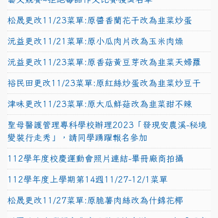
松晟更改11/23菜單:原醬香蘭花干改為韭菜炒蛋
沅益更改11/21菜單:原小瓜肉片改為玉米肉燥
沅益更改11/23菜單:原香菇黃豆芽改為韭菜天婦羅
裕民田更改11/23菜單:原紅絲炒蛋改為韭菜炒豆干
津味更改11/23菜單:原大瓜鮮菇改為韭菜甜不辣
聖母醫護管理專科學校辦理2023「發現安農溪-秘境
變裝行走秀」，請同學踴躍報名參加
112學年度校慶運動會照片連結-畢冊廠商拍攝
112學年度上學期第14週11/27-12/1菜單
松晟更改11/27菜單:原脆薯肉絲改為什錦花椰