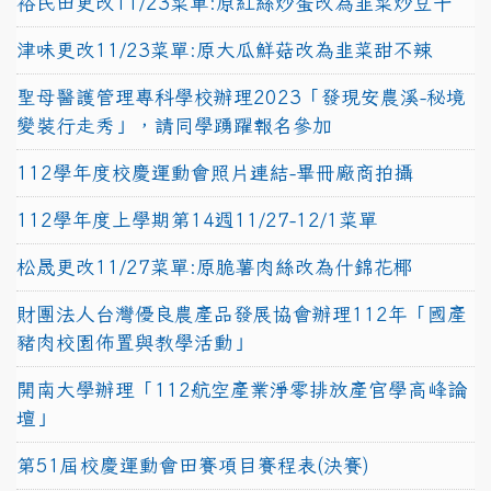
裕民田更改11/23菜單:原紅絲炒蛋改為韭菜炒豆干
津味更改11/23菜單:原大瓜鮮菇改為韭菜甜不辣
聖母醫護管理專科學校辦理2023「發現安農溪-秘境
變裝行走秀」，請同學踴躍報名參加
112學年度校慶運動會照片連結-畢冊廠商拍攝
112學年度上學期第14週11/27-12/1菜單
松晟更改11/27菜單:原脆薯肉絲改為什錦花椰
財團法人台灣優良農產品發展協會辦理112年「國產
豬肉校園佈置與教學活動」
開南大學辦理「112航空產業淨零排放產官學高峰論
壇」
第51屆校慶運動會田賽項目賽程表(決賽)