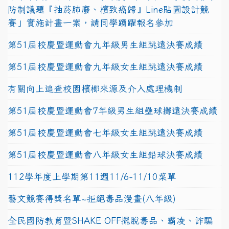
防制議題『抽菸肺廢、檳致癌歸』Line貼圖設計競
賽」實施計畫一案，請同學踴躍報名參加
第51屆校慶暨運動會九年級男生組跳遠決賽成績
第51屆校慶暨運動會九年級女生組跳遠決賽成績
有關向上追查校園檳榔來源及介入處理機制
第51屆校慶暨運動會7年級男生組壘球擲遠決賽成績
第51屆校慶暨運動會七年級女生組跳遠決賽成績
第51屆校慶暨運動會八年級女生組鉛球決賽成績
112學年度上學期第11週11/6-11/10菜單
藝文競賽得獎名單~拒絕毒品漫畫(八年級)
全民國防教育暨SHAKE OFF擺脫毒品、霸凌、詐騙