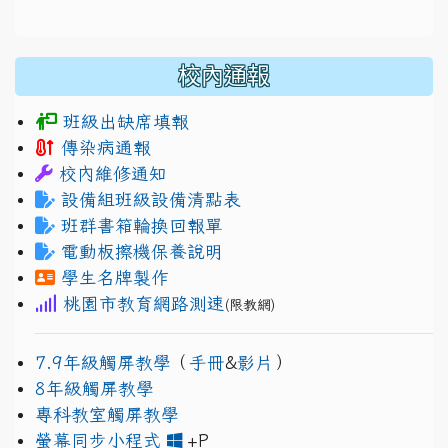
校內通報
班級出缺席填報
傳染病通報
校內維修通知
設備組班級設備清點表
班群書箱輪換回報單
電動板擦機保養說明
學生名牌製作
桃園市教育網路測速
(限教網)
7.9年級觸屏教學
（
手冊
&
影片
）
8年級觸屏教學
專科教室觸屏教學
link to https://www.jh
link to https://drive.googl
螢幕同步小程式
+P