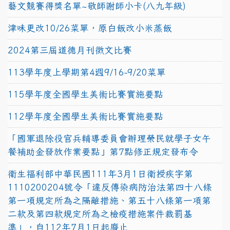
藝文競賽得獎名單~敬師謝師小卡(八九年級)
津味更改10/26菜單，原白飯改小米蒸飯
2024第三屆道德月刊徵文比賽
113學年度上學期第4週9/16-9/20菜單
115學年度全國學生美術比賽實施要點
112學年度全國學生美術比賽實施要點
「國軍退除役官兵輔導委員會辦理榮民就學子女午
餐補助金發放作業要點」第7點修正規定發布令
衛生福利部中華民國111年3月1日衛授疾字第
1110200204號令「違反傳染病防治法第四十八條
第一項規定所為之隔離措施、第五十八條第一項第
二款及第四款規定所為之檢疫措施案件裁罰基
準」，自112年7月1日起廢止