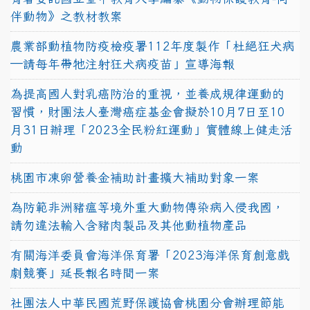
伴動物》之教材教案
農業部動植物防疫檢疫署112年度製作「杜絕狂犬病
—請每年帶牠注射狂犬病疫苗」宣導海報
為提高國人對乳癌防治的重視，並養成規律運動的
習慣，財團法人臺灣癌症基金會擬於10月7日至10
月31日辦理「2023全民粉紅運動」實體線上健走活
動
桃園市凍卵營養金補助計畫擴大補助對象一案
為防範非洲豬瘟等境外重大動物傳染病入侵我國，
請勿違法輸入含豬肉製品及其他動植物產品
有關海洋委員會海洋保育署「2023海洋保育創意戲
劇競賽」延長報名時間一案
社團法人中華民國荒野保護協會桃園分會辦理節能