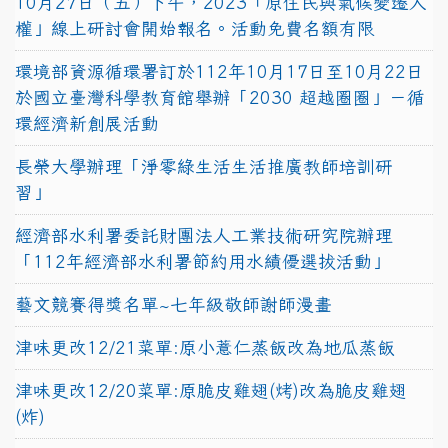
10月27日（五）下午，2023「原住民與氣候變遷人
權」線上研討會開始報名。活動免費名額有限
環境部資源循環署訂於112年10月17日至10月22日
於國立臺灣科學教育館舉辦「2030 超越圈圈」－循
環經濟新創展活動
長榮大學辦理「淨零綠生活生活推廣教師培訓研
習」
經濟部水利署委託財團法人工業技術研究院辦理
「112年經濟部水利署節約用水績優選拔活動」
藝文競賽得獎名單~七年級敬師謝師漫畫
津味更改12/21菜單:原小薏仁蒸飯改為地瓜蒸飯
津味更改12/20菜單:原脆皮雞翅(烤)改為脆皮雞翅
(炸)