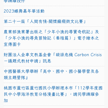
學踴躍投件
2023蝶舞嘉年華活動
第二十一屆「人間有情-關懷癲癇徵文比賽」
農業部漁業署出版之「少年小漁的尋寶奇航記」及
「少年小漁的尋魚冒險記（養殖篇）」電子繪本之
宣傳圖卡
財團法人金車文教基金會「碳排危機 Carbon Crisis
－議題式教材申請」訊息
中國醫藥大學舉辦『高中、國中、國小醫學營及各
類主題營隊』
桃園市蘆竹區蘆竹國民小學辦理本市「112學年度國
民中小學海洋教育分格漫畫比賽」，請同學踴躍參
加