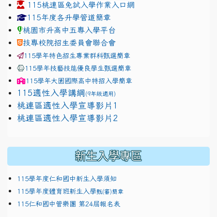
115桃連區免試入學作業入口網
link to https://www.jhjhs.tyc.edu.tw/modules/tadnew
link to http://tyc.entry.ed
link to http://tyc.entry.ed
115年度各升學管道簡章
桃園市升高中五專入學平台
技專校院招生委員會聯合會
115學年特色招生專業群科甄選簡章
115學年技藝技能優良學生甄選簡章
115學年
大園國際高中
特招入學簡章
115適性入學講綱
(9年級適用)
link to https://docs.google.com/presentation/
桃連區適性入學宣導影片1
link to https://docs.google.com/presentation/
114適性入學講綱
1111
桃連區適性入學宣導影片2
(
新生入學專區
115學年度仁和國中新生入學須知
115學年度體育班新生入學
甄(審)簡章
115仁和國中管樂團 第24屆報名表