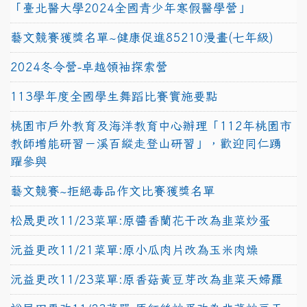
「臺北醫大學2024全國青少年寒假醫學營」
藝文競賽獲獎名單~健康促進85210漫畫(七年級)
2024冬令營-卓越領袖探索營
113學年度全國學生舞蹈比賽實施要點
桃園市戶外教育及海洋教育中心辦理「112年桃園市
教師增能研習－溪百縱走登山研習」，歡迎同仁踴
躍參與
藝文競賽~拒絕毒品作文比賽獲獎名單
松晟更改11/23菜單:原醬香蘭花干改為韭菜炒蛋
沅益更改11/21菜單:原小瓜肉片改為玉米肉燥
沅益更改11/23菜單:原香菇黃豆芽改為韭菜天婦羅