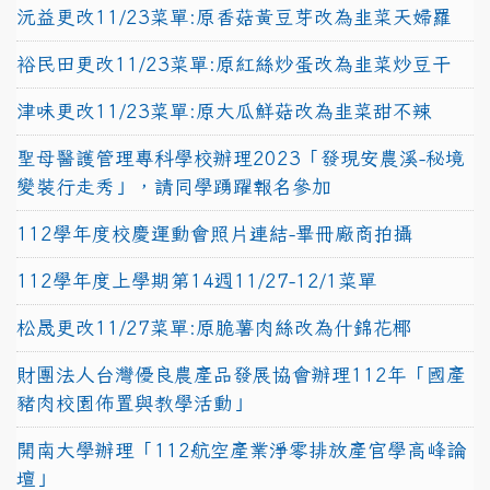
沅益更改11/23菜單:原香菇黃豆芽改為韭菜天婦羅
裕民田更改11/23菜單:原紅絲炒蛋改為韭菜炒豆干
津味更改11/23菜單:原大瓜鮮菇改為韭菜甜不辣
聖母醫護管理專科學校辦理2023「發現安農溪-秘境
變裝行走秀」，請同學踴躍報名參加
112學年度校慶運動會照片連結-畢冊廠商拍攝
112學年度上學期第14週11/27-12/1菜單
松晟更改11/27菜單:原脆薯肉絲改為什錦花椰
財團法人台灣優良農產品發展協會辦理112年「國產
豬肉校園佈置與教學活動」
開南大學辦理「112航空產業淨零排放產官學高峰論
壇」