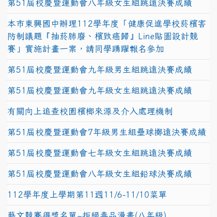
第51屆校慶暨運動會八年級女生組跳遠決賽成績
本市東興國中辦理112學年度「健康促進學校菸檳害
防制議題『抽菸肺廢、檳致癌歸』Line貼圖設計競
賽」實施計畫一案，請同學踴躍報名參加
第51屆校慶暨運動會九年級男生組跳遠決賽成績
第51屆校慶暨運動會九年級女生組跳遠決賽成績
有關向上追查校園檳榔來源及介入處理機制
第51屆校慶暨運動會7年級男生組壘球擲遠決賽成績
第51屆校慶暨運動會七年級女生組跳遠決賽成績
第51屆校慶暨運動會八年級女生組鉛球決賽成績
112學年度上學期第11週11/6-11/10菜單
藝文競賽得獎名單~拒絕毒品漫畫(八年級)