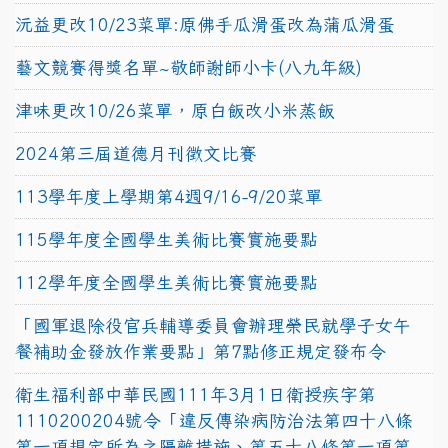
沅益更改10/23菜單:原佛手瓜滑蛋改為蒲瓜滑蛋
藝文競賽得獎名單~敬師謝師小卡(八九年級)
津味更改10/26菜單，原白飯改小米蒸飯
2024第三屆道德月刊徵文比賽
113學年度上學期第4週9/16-9/20菜單
115學年度全國學生美術比賽實施要點
112學年度全國學生美術比賽實施要點
「國軍退除役官兵輔導委員會辦理榮民就學子女午
餐補助金發放作業要點」第7點修正規定發布令
衛生福利部中華民國111年3月1日衛授疾字第
1110200204號令「違反傳染病防治法第四十八條
第一項規定所為之隔離措施、第五十八條第一項第