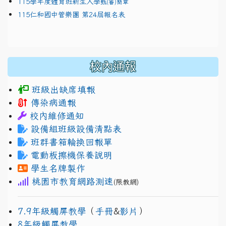
115學年度體育班新生入學
甄(審)簡章
115仁和國中管樂團 第24屆報名表
校內通報
班級出缺席填報
傳染病通報
校內維修通知
設備組班級設備清點表
班群書箱輪換回報單
電動板擦機保養說明
學生名牌製作
桃園市教育網路測速
(限教網)
7.9年級觸屏教學
（
手冊
&
影片
）
8年級觸屏教學