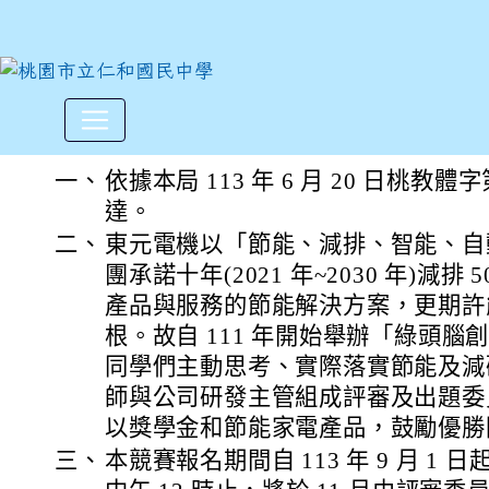
東元電機辦理「2024綠頭腦
:::
一、
依據本局 113 年 6 月 20 日桃教體字第
達。
二、
東元電機以「節能、減排、智能、自
團承諾十年(2021 年~2030 年)減
產品與服務的節能解決方案，更期許
根。故自 111 年開始舉辦「綠頭
同學們主動思考、實際落實節能及減
師與公司研發主管組成評審及出題委
以獎學金和節能家電產品，鼓勵優勝
三、
本競賽報名期間自 113 年 9 月 1 日起至 