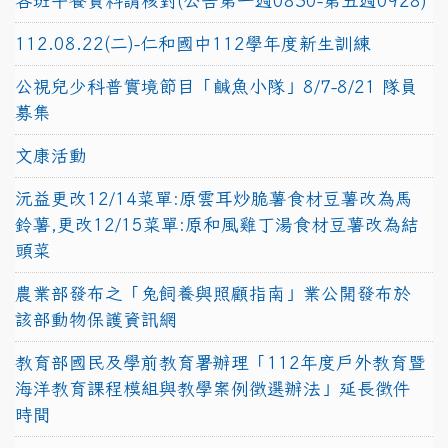
各班午餐資料請核對(公告第一週0830-第五週0928)
112.08.22(二)-仁和國中112學年度新生訓練
公視兒少科普實境節目「鹹魚小隊」8/7-8/21 隊員
募集
文康活動
沅益更改12/14菜單:原雲耳炒脆薯食材豆薯改為馬
鈴薯,更改12/15菜單:原和風雞丁湯食材豆薯改為結
頭菜
農業部發布之「兔飼養與照顧指南」業公開發布於
該部動物保護資訊網
教育部國民及學前教育署辦理「112年度戶外教育暨
海洋教育課程模組與教學案例徵選辦法」延長徵件
時間