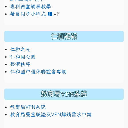
專科教室觸屏教學
link to https://www.jh
link to https://drive.googl
螢幕同步小程式
+P
仁和報報
仁和之光
仁和同心園
整潔秩序
仁和國中退休聯誼會專網
教育局VPN系統
教育局VPN系統
教育局雙重驗證及VPN解鎖需求申請