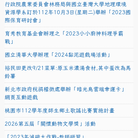
行政院農業委員會林務局與國立臺灣大學地理環境
資源學系訂於112年10月3日(星期二)舉辦「2023國
際保育研討會」
育秀教育基金會辦理之「2023小小廚神料理爭霸
戰」
國立清華大學辦理「2024黏泥遊戲場活動」
裕民田更改9/21菜單:原玉米濃湯食材,其中蛋改為馬
鈴薯
新北市政府稅捐稽徵處舉辦「暗光鳥雲端幸運卡」
網頁互動遊戲
桃園市112學年度師生鄉土歌謠比賽實施計畫
2026第五屆「關懷動物文學獎」活動
「2023年減碳大作戰-教師研習」