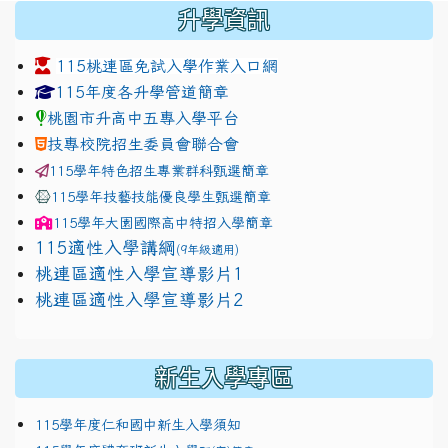
:::
升學資訊
115桃連區免試入學作業入口網
link to https://www.jhjhs.tyc.edu.tw/modules/tadnew
link to http://tyc.entry.ed
link to http://tyc.entry.ed
115年度各升學管道簡章
桃園市升高中五專入學平台
技專校院招生委員會聯合會
115學年特色招生專業群科甄選簡章
115學年技藝技能優良學生甄選簡章
115學年
大園國際高中
特招入學簡章
115適性入學講綱
(9年級適用)
link to https://docs.google.com/presentation/
桃連區適性入學宣導影片1
link to https://docs.google.com/presentation/
114適性入學講綱
1111
桃連區適性入學宣導影片2
(
新生入學專區
115學年度仁和國中新生入學須知