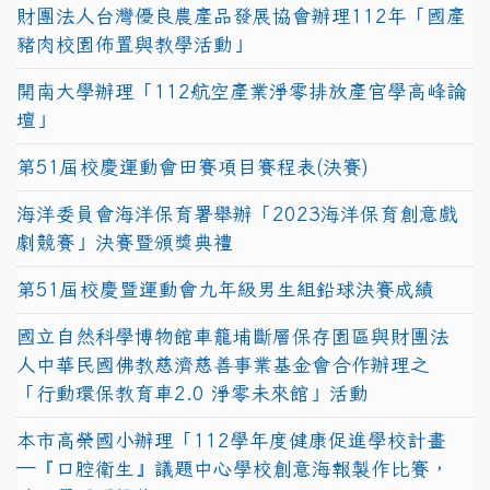
財團法人台灣優良農產品發展協會辦理112年「國產
豬肉校園佈置與教學活動」
開南大學辦理「112航空產業淨零排放產官學高峰論
壇」
第51屆校慶運動會田賽項目賽程表(決賽)
海洋委員會海洋保育署舉辦「2023海洋保育創意戲
劇競賽」決賽暨頒獎典禮
第51屆校慶暨運動會九年級男生組鉛球決賽成績
國立自然科學博物館車籠埔斷層保存園區與財團法
人中華民國佛教慈濟慈善事業基金會合作辦理之
「行動環保教育車2.0 淨零未來館」活動
本市高榮國小辦理「112學年度健康促進學校計畫
─『口腔衛生』議題中心學校創意海報製作比賽，