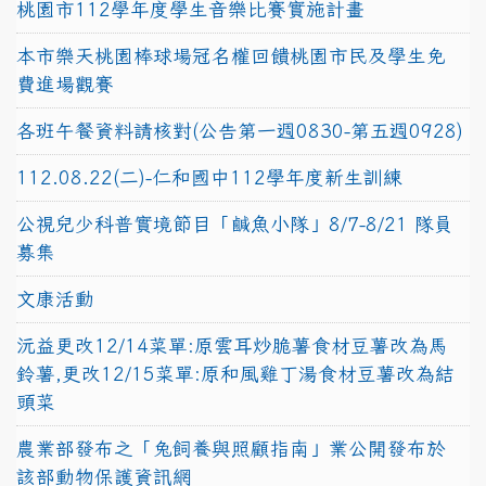
桃園市112學年度學生音樂比賽實施計畫
本市樂天桃園棒球場冠名權回饋桃園市民及學生免
費進場觀賽
各班午餐資料請核對(公告第一週0830-第五週0928)
112.08.22(二)-仁和國中112學年度新生訓練
公視兒少科普實境節目「鹹魚小隊」8/7-8/21 隊員
募集
文康活動
沅益更改12/14菜單:原雲耳炒脆薯食材豆薯改為馬
鈴薯,更改12/15菜單:原和風雞丁湯食材豆薯改為結
頭菜
農業部發布之「兔飼養與照顧指南」業公開發布於
該部動物保護資訊網