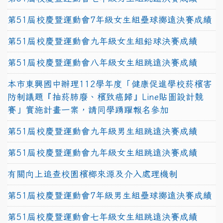
第51屆校慶暨運動會7年級女生組壘球擲遠決賽成績
第51屆校慶暨運動會九年級女生組鉛球決賽成績
第51屆校慶暨運動會八年級女生組跳遠決賽成績
本市東興國中辦理112學年度「健康促進學校菸檳害
防制議題『抽菸肺廢、檳致癌歸』Line貼圖設計競
賽」實施計畫一案，請同學踴躍報名參加
第51屆校慶暨運動會九年級男生組跳遠決賽成績
第51屆校慶暨運動會九年級女生組跳遠決賽成績
有關向上追查校園檳榔來源及介入處理機制
第51屆校慶暨運動會7年級男生組壘球擲遠決賽成績
第51屆校慶暨運動會七年級女生組跳遠決賽成績