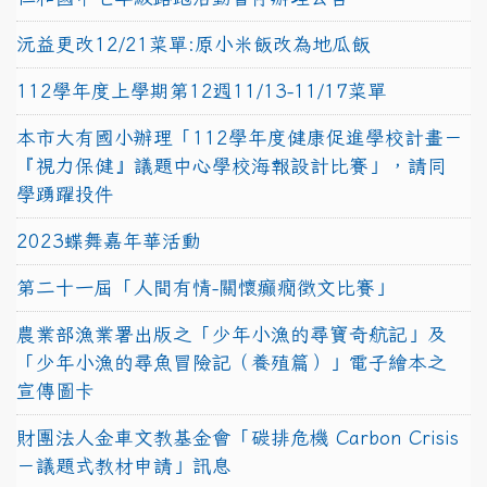
沅益更改12/21菜單:原小米飯改為地瓜飯
112學年度上學期第12週11/13-11/17菜單
本市大有國小辦理「112學年度健康促進學校計畫－
『視力保健』議題中心學校海報設計比賽」，請同
學踴躍投件
2023蝶舞嘉年華活動
第二十一屆「人間有情-關懷癲癇徵文比賽」
農業部漁業署出版之「少年小漁的尋寶奇航記」及
「少年小漁的尋魚冒險記（養殖篇）」電子繪本之
宣傳圖卡
財團法人金車文教基金會「碳排危機 Carbon Crisis
－議題式教材申請」訊息