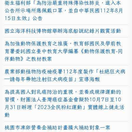
衛生福利部「為防治嚴重特殊傳染性肺炎，進入本
公告所示場所應佩戴口罩，並自中華民國112年8月
15日生效」公告
國立海洋科技博物館舉辦海底船說紀錄片觀賞活動
為加強動物保護教育之推廣，教育部國民及學前教
育署委託國立臺中教育大學編纂《動物保護教育-同
伴動物》之教材教案
農業部動植物防疫檢疫署112年度製作「杜絕狂犬病
—請每年帶牠注射狂犬病疫苗」宣導海報
為提高國人對乳癌防治的重視，並養成規律運動的
習慣，財團法人臺灣癌症基金會擬於10月7日至10
月31日辦理「2023全民粉紅運動」實體線上健走活
動
桃園市凍卵營養金補助計畫擴大補助對象一案