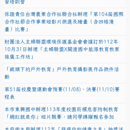
習培訓營
保證責任台灣農業合作社聯合社辦理「第104屆國際
合作社節合作事業短影片徵選及繪畫（含四格漫
畫）比賽」
財團法人主婦聯盟環境保護基金會會謹訂於112年
10月31日辦理「主婦聯盟X關渡國中能源教育教案
推廣工作坊」
「鏡頭下的戶外教育」戶外教育攝影展作品徵件活
動
第51屆校慶暨運動會預賽(11/08)、決賽(11/10)賽
程表
本市東興國中辦理113年度校園菸檳危害防制教育
「網紅就是你」短片競賽，請同學踴躍報名參加
本府衛生局辦理112年「發現你的健康之美」抽獎活