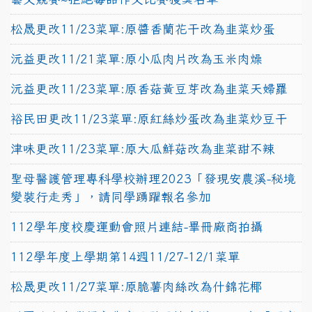
松晟更改11/23菜單:原醬香蘭花干改為韭菜炒蛋
沅益更改11/21菜單:原小瓜肉片改為玉米肉燥
沅益更改11/23菜單:原香菇黃豆芽改為韭菜天婦羅
裕民田更改11/23菜單:原紅絲炒蛋改為韭菜炒豆干
津味更改11/23菜單:原大瓜鮮菇改為韭菜甜不辣
聖母醫護管理專科學校辦理2023「發現安農溪-秘境
變裝行走秀」，請同學踴躍報名參加
112學年度校慶運動會照片連結-畢冊廠商拍攝
112學年度上學期第14週11/27-12/1菜單
松晟更改11/27菜單:原脆薯肉絲改為什錦花椰