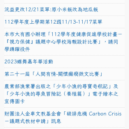
沅益更改12/21菜單:原小米飯改為地瓜飯
112學年度上學期第12週11/13-11/17菜單
本市大有國小辦理「112學年度健康促進學校計畫－
『視力保健』議題中心學校海報設計比賽」，請同
學踴躍投件
2023蝶舞嘉年華活動
第二十一屆「人間有情-關懷癲癇徵文比賽」
農業部漁業署出版之「少年小漁的尋寶奇航記」及
「少年小漁的尋魚冒險記（養殖篇）」電子繪本之
宣傳圖卡
財團法人金車文教基金會「碳排危機 Carbon Crisis
－議題式教材申請」訊息