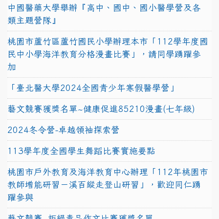
中國醫藥大學舉辦『高中、國中、國小醫學營及各
類主題營隊』
桃園市蘆竹區蘆竹國民小學辦理本市「112學年度國
民中小學海洋教育分格漫畫比賽」，請同學踴躍參
加
「臺北醫大學2024全國青少年寒假醫學營」
藝文競賽獲獎名單~健康促進85210漫畫(七年級)
2024冬令營-卓越領袖探索營
113學年度全國學生舞蹈比賽實施要點
桃園市戶外教育及海洋教育中心辦理「112年桃園市
教師增能研習－溪百縱走登山研習」，歡迎同仁踴
躍參與
藝文競賽~拒絕毒品作文比賽獲獎名單