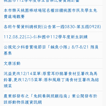
桃園市112學年度學生音樂比賽實施計畫
本市樂天桃園棒球場冠名權回饋桃園市民及學生免
費進場觀賽
各班午餐資料請核對(公告第一週0830-第五週0928)
112.08.22(二)-仁和國中112學年度新生訓練
公視兒少科普實境節目「鹹魚小隊」8/7-8/21 隊員
募集
文康活動
沅益更改12/14菜單:原雲耳炒脆薯食材豆薯改為馬
鈴薯,更改12/15菜單:原和風雞丁湯食材豆薯改為結
頭菜
農業部發布之「兔飼養與照顧指南」業公開發布於
該部動物保護資訊網