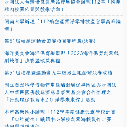
財團法人台灣優良農產品發展協會辦理112年「國產
豬肉校園佈置與教學活動」
開南大學辦理「112航空產業淨零排放產官學高峰論
壇」
第51屆校慶運動會田賽項目賽程表(決賽)
海洋委員會海洋保育署舉辦「2023海洋保育創意戲
劇競賽」決賽暨頒獎典禮
第51屆校慶暨運動會九年級男生組鉛球決賽成績
國立自然科學博物館車籠埔斷層保存園區與財團法
人中華民國佛教慈濟慈善事業基金會合作辦理之
「行動環保教育車2.0 淨零未來館」活動
本市高榮國小辦理「112學年度健康促進學校計畫
─『口腔衛生』議題中心學校創意海報製作比賽，
請同學踴躍投件