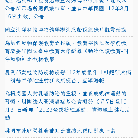
衛生福利部「為防治嚴重特殊傳染性肺炎，進入本
公告所示場所應佩戴口罩，並自中華民國112年8月
15日生效」公告
國立海洋科技博物館舉辦海底船說紀錄片觀賞活動
為加強動物保護教育之推廣，教育部國民及學前教
育署委託國立臺中教育大學編纂《動物保護教育-同
伴動物》之教材教案
農業部動植物防疫檢疫署112年度製作「杜絕狂犬病
—請每年帶牠注射狂犬病疫苗」宣導海報
為提高國人對乳癌防治的重視，並養成規律運動的
習慣，財團法人臺灣癌症基金會擬於10月7日至10
月31日辦理「2023全民粉紅運動」實體線上健走活
動
桃園市凍卵營養金補助計畫擴大補助對象一案