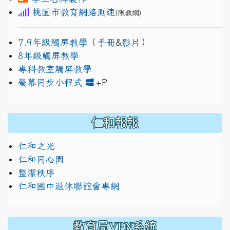
桃園市教育網路測速
(限教網)
7.9年級觸屏教學
（
手冊
&
影片
）
8年級觸屏教學
專科教室觸屏教學
link to https://www.jh
link to https://drive.googl
螢幕同步小程式
+P
仁和報報
仁和之光
仁和同心園
整潔秩序
仁和國中退休聯誼會專網
教育局VPN系統