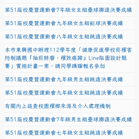
第51屆校慶暨運動會7年級女生組壘球擲遠決賽成績
第51屆校慶暨運動會九年級女生組鉛球決賽成績
第51屆校慶暨運動會八年級女生組跳遠決賽成績
本市東興國中辦理112學年度「健康促進學校菸檳害
防制議題『抽菸肺廢、檳致癌歸』Line貼圖設計競
賽」實施計畫一案，請同學踴躍報名參加
第51屆校慶暨運動會九年級男生組跳遠決賽成績
第51屆校慶暨運動會九年級女生組跳遠決賽成績
有關向上追查校園檳榔來源及介入處理機制
第51屆校慶暨運動會7年級男生組壘球擲遠決賽成績
第51屆校慶暨運動會七年級女生組跳遠決賽成績