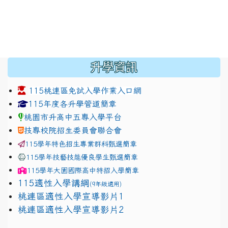
:::
升學資訊
115桃連區免試入學作業入口網
link to https://www.jhjhs.tyc.edu.tw/modules/tadnew
link to http://tyc.entry.ed
link to http://tyc.entry.ed
115年度各升學管道簡章
桃園市升高中五專入學平台
技專校院招生委員會聯合會
115學年特色招生專業群科甄選簡章
115學年技藝技能優良學生甄選簡章
115學年
大園國際高中
特招入學簡章
115適性入學講綱
(9年級適用)
link to https://docs.google.com/presentation/
桃連區適性入學宣導影片1
link to https://docs.google.com/presentation/
114適性入學講綱
1111
桃連區適性入學宣導影片2
(