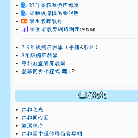
班群書箱輪換回報單
電動板擦機保養說明
學生名牌製作
桃園市教育網路測速
(限教網)
7.9年級觸屏教學
（
手冊
&
影片
）
8年級觸屏教學
專科教室觸屏教學
link to https://www
link to https://drive.g
螢幕同步小程式
+P
仁和報報
仁和之光
仁和同心園
整潔秩序
仁和國中退休聯誼會專網