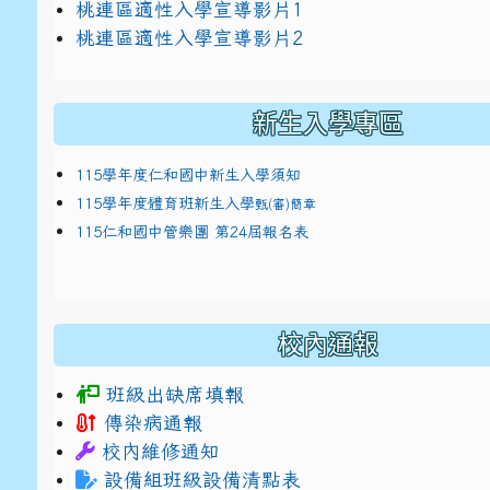
link to https://docs.google.com/presentat
桃連區適性入學宣導影片1
link to https://docs.google.com/presentat
114適性入學講綱
1
桃連區適性入學宣導影片2
(
新生入學專區
115學年度仁和國中新生入學須知
115學年度體育班新生入學
甄(審)簡章
115仁和國中管樂團 第24屆報名表
校內通報
班級出缺席填報
傳染病通報
校內維修通知
設備組班級設備清點表