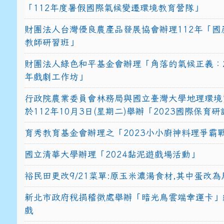
「112年度暑假國際氣候變遷環境教育營隊」
財團法人台灣優良農產品發展協會辦理112年「國
教師研習班」
財團法人綠色和平基金會辦理「角落的氣候正義：2
年戲劇工作坊」
行政院農業委員會林務局與國立臺灣大學地理環境
於112年10月3日(星期二)舉辦「2023國際保育
育秀教育基金會辦理之「2023小小廚神料理爭霸
國立清華大學辦理「2024黏泥遊戲場活動」
裕民田更改9/21菜單:原玉米濃湯食材,其中蛋改為
新北市政府稅捐稽徵處舉辦「暗光鳥雲端幸運卡」
戲