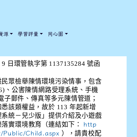
資源
學習評量
同心園
年認識公害污染相關知能，環境
 9 日環管執字第 1137135284 號函
供民眾檢舉陳情環境污染情事，包含
/ChooseSys?s=05 style=font-size: 1rem; background-color:
/ChooseSys?s=05 style=font-size: 1rem; background-color:
6666)、公害陳情網路受理系統、手機
面、電子郵件、傳真等多元陳情管道；
悉該類權益，故於 113 年起新增
理系統－兒少版」提供介紹及小遊戲
樂落實環境教育（連結如下：
http
/Public/Child.aspx
），請貴校配