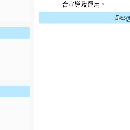
ion/d/1x3bih9gNpRNolaz0znBOn--g7OisECve/edit?usp=
合宣導及運用。
ion/d/1x3bih9gNpRNolaz0znBOn--g7OisECve/edit?usp=
111ㄅㄅ
link to https://docs.go114適性入學講綱
ogle.co
(
Goo