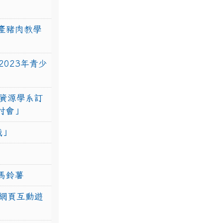
產豬肉教學
023年青少
資源學系訂
研討會」
戰」
馬鈴薯
網頁互動遊