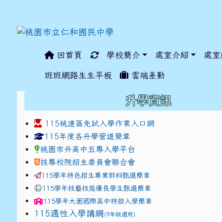
回首頁
學校簡介
處室介紹
處室
:::
班班網路生生平板
雲端差勤
:::
升學資訊
115桃連區免試入學作業入口網
link to https://www.jhjhs.tyc.edu.tw/modules/ta
link to http://tyc.entr
link to http://tyc.entr
115年度各升學管道簡章
桃園市升高中五專入學平台
技專校院招生委員會聯合會
115學年特色招生專業群科甄選簡章
115學年技藝技能優良學生甄選簡章
115學年
大園國際高中
特招入學簡章
115適性入學講綱
(9年級適用)