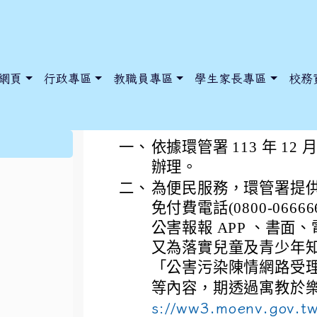
網頁
行政專區
教職員專區
學生家長專區
校務
為推廣增進兒童及青少
:::
一、
依據環管署 113 年 12 月
辦理。
二、
為便民服務，環管署提
dnews/index.php?nsn=5425
y.edu.tw/NoExamImitate_TL/NoExamImitateHome/Page/Public
y.edu.tw/NoExamImitate_TL/NoExamImitateHome/Page/Public
免付費電話(0800-06
公害報報 APP 、書
又為落實兒童及青少年知
「公害污染陳情網路受
等內容，期透過寓教於
s://ww3.moenv.gov.tw