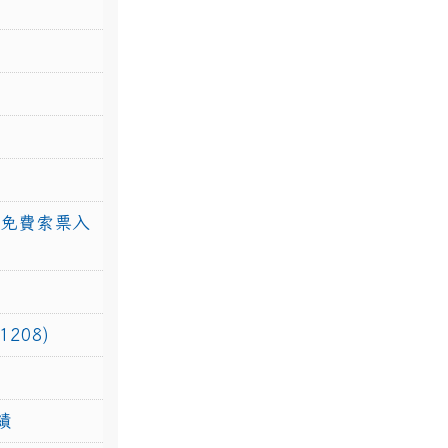
館免費索票入
208)
績