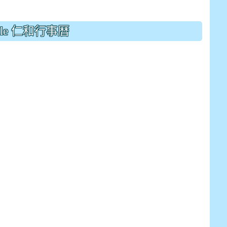
drive_link&ouid=115921082145615632562&rtpof=true&
drive_link&ouid=115921082145615632562&rtpof=true&
m/presentation/d/14fN7FrCDS9g9keYgSUmfVbCTNGSK
gle 仁和行事曆