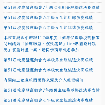
第51屆校慶暨運動會7年級女生組壘球擲遠決賽成績
第51屆校慶暨運動會九年級女生組鉛球決賽成績
第51屆校慶暨運動會八年級女生組跳遠決賽成績
本市東興國中辦理112學年度「健康促進學校菸檳害
防制議題『抽菸肺廢、檳致癌歸』Line貼圖設計競
賽」實施計畫一案，請同學踴躍報名參加
第51屆校慶暨運動會九年級男生組跳遠決賽成績
第51屆校慶暨運動會九年級女生組跳遠決賽成績
有關向上追查校園檳榔來源及介入處理機制
第51屆校慶暨運動會7年級男生組壘球擲遠決賽成績
第51屆校慶暨運動會七年級女生組跳遠決賽成績