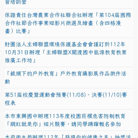
習培訓營
保證責任台灣農業合作社聯合社辦理「第104屆國際
合作社節合作事業短影片徵選及繪畫（含四格漫
畫）比賽」
財團法人主婦聯盟環境保護基金會會謹訂於112年
10月31日辦理「主婦聯盟X關渡國中能源教育教案
推廣工作坊」
「鏡頭下的戶外教育」戶外教育攝影展作品徵件活
動
第51屆校慶暨運動會預賽(11/08)、決賽(11/10)賽
程表
本市東興國中辦理113年度校園菸檳危害防制教育
「網紅就是你」短片競賽，請同學踴躍報名參加
本府衛生局辦理112年「發現你的健康之美」抽獎活