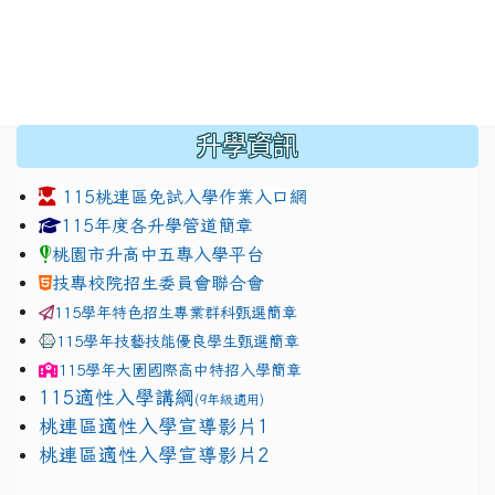
:::
升學資訊
115桃連區免試入學作業入口網
link to https://www.jhjhs.tyc.edu.tw/modules/tadnew
link to http://tyc.entry.ed
link to http://tyc.entry.ed
115年度各升學管道簡章
桃園市升高中五專入學平台
技專校院招生委員會聯合會
115學年特色招生專業群科甄選簡章
115學年技藝技能優良學生甄選簡章
115學年
大園國際高中
特招入學簡章
115適性入學講綱
(9年級適用)
link to https://docs.google.com/presentation/
桃連區適性入學宣導影片1
link to https://docs.google.com/presentation/
114適性入學講綱
1111
桃連區適性入學宣導影片2
(