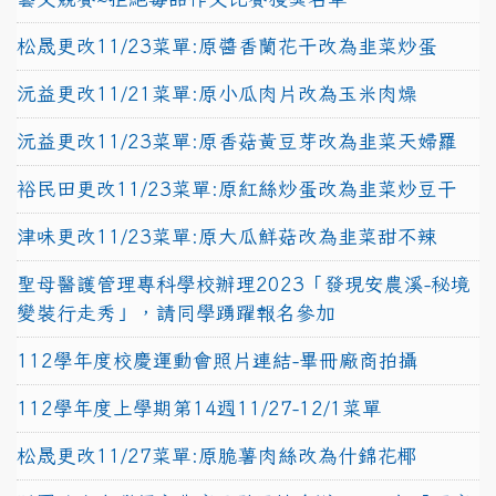
松晟更改11/23菜單:原醬香蘭花干改為韭菜炒蛋
沅益更改11/21菜單:原小瓜肉片改為玉米肉燥
沅益更改11/23菜單:原香菇黃豆芽改為韭菜天婦羅
裕民田更改11/23菜單:原紅絲炒蛋改為韭菜炒豆干
津味更改11/23菜單:原大瓜鮮菇改為韭菜甜不辣
聖母醫護管理專科學校辦理2023「發現安農溪-秘境
變裝行走秀」，請同學踴躍報名參加
112學年度校慶運動會照片連結-畢冊廠商拍攝
112學年度上學期第14週11/27-12/1菜單
松晟更改11/27菜單:原脆薯肉絲改為什錦花椰