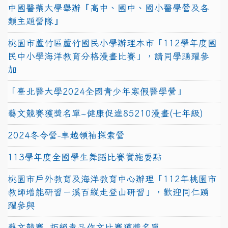
中國醫藥大學舉辦『高中、國中、國小醫學營及各
類主題營隊』
桃園市蘆竹區蘆竹國民小學辦理本市「112學年度國
民中小學海洋教育分格漫畫比賽」，請同學踴躍參
加
「臺北醫大學2024全國青少年寒假醫學營」
藝文競賽獲獎名單~健康促進85210漫畫(七年級)
2024冬令營-卓越領袖探索營
113學年度全國學生舞蹈比賽實施要點
桃園市戶外教育及海洋教育中心辦理「112年桃園市
教師增能研習－溪百縱走登山研習」，歡迎同仁踴
躍參與
藝文競賽~拒絕毒品作文比賽獲獎名單