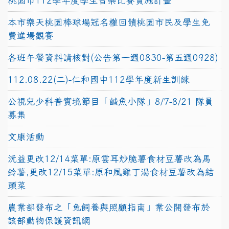
桃園市112學年度學生音樂比賽實施計畫
本市樂天桃園棒球場冠名權回饋桃園市民及學生免
費進場觀賽
各班午餐資料請核對(公告第一週0830-第五週0928)
112.08.22(二)-仁和國中112學年度新生訓練
公視兒少科普實境節目「鹹魚小隊」8/7-8/21 隊員
募集
文康活動
沅益更改12/14菜單:原雲耳炒脆薯食材豆薯改為馬
鈴薯,更改12/15菜單:原和風雞丁湯食材豆薯改為結
頭菜
農業部發布之「兔飼養與照顧指南」業公開發布於
該部動物保護資訊網