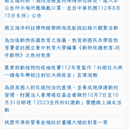
衛生福利部「為防治嚴重特殊傳染性肺炎，進入本
公告所示場所應佩戴口罩，並自中華民國112年8月
15日生效」公告
國立海洋科技博物館舉辦海底船說紀錄片觀賞活動
為加強動物保護教育之推廣，教育部國民及學前教
育署委託國立臺中教育大學編纂《動物保護教育-同
伴動物》之教材教案
農業部動植物防疫檢疫署112年度製作「杜絕狂犬病
—請每年帶牠注射狂犬病疫苗」宣導海報
為提高國人對乳癌防治的重視，並養成規律運動的
習慣，財團法人臺灣癌症基金會擬於10月7日至10
月31日辦理「2023全民粉紅運動」實體線上健走活
動
桃園市凍卵營養金補助計畫擴大補助對象一案