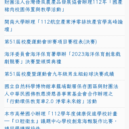
財團法人台灣優良農產品發展協會辦理112年「國產
豬肉校園佈置與教學活動」
開南大學辦理「112航空產業淨零排放產官學高峰論
壇」
第51屆校慶運動會田賽項目賽程表(決賽)
海洋委員會海洋保育署舉辦「2023海洋保育創意戲
劇競賽」決賽暨頒獎典禮
第51屆校慶暨運動會九年級男生組鉛球決賽成績
國立自然科學博物館車籠埔斷層保存園區與財團法
人中華民國佛教慈濟慈善事業基金會合作辦理之
「行動環保教育車2.0 淨零未來館」活動
本市高榮國小辦理「112學年度健康促進學校計畫
─『口腔衛生』議題中心學校創意海報製作比賽，
請同學踴躍投件