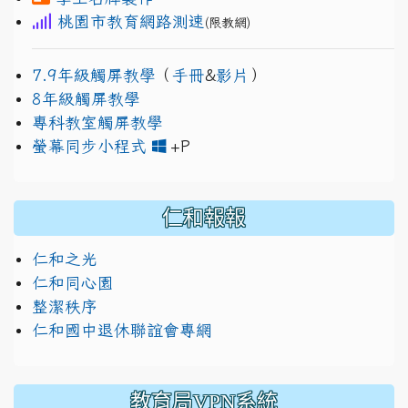
桃園市教育網路測速
(限教網)
7.9年級觸屏教學
（
手冊
&
影片
）
8年級觸屏教學
專科教室觸屏教學
link to https://www.jh
link to https://drive.googl
螢幕同步小程式
+P
仁和報報
仁和之光
仁和同心園
整潔秩序
仁和國中退休聯誼會專網
教育局VPN系統