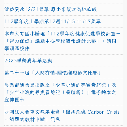
沅益更改12/21菜單:原小米飯改為地瓜飯
112學年度上學期第12週11/13-11/17菜單
本市大有國小辦理「112學年度健康促進學校計畫－
『視力保健』議題中心學校海報設計比賽」，請同
學踴躍投件
2023蝶舞嘉年華活動
第二十一屆「人間有情-關懷癲癇徵文比賽」
農業部漁業署出版之「少年小漁的尋寶奇航記」及
「少年小漁的尋魚冒險記（養殖篇）」電子繪本之
宣傳圖卡
財團法人金車文教基金會「碳排危機 Carbon Crisis
－議題式教材申請」訊息