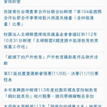
習培訓營
保證責任台灣農業合作社聯合社辦理「第104屆國際
合作社節合作事業短影片徵選及繪畫（含四格漫
畫）比賽」
財團法人主婦聯盟環境保護基金會會謹訂於112年
10月31日辦理「主婦聯盟X關渡國中能源教育教案
推廣工作坊」
「鏡頭下的戶外教育」戶外教育攝影展作品徵件活
動
第51屆校慶暨運動會預賽(11/08)、決賽(11/10)賽
程表
本市東興國中辦理113年度校園菸檳危害防制教育
「網紅就是你」短片競賽，請同學踴躍報名參加
本府衛生局辦理112年「發現你的健康之美」抽獎活