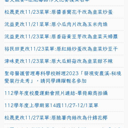
松晟更改11/23菜單:原醬香蘭花干改為韭菜炒蛋
沅益更改11/21菜單:原小瓜肉片改為玉米肉燥
沅益更改11/23菜單:原香菇黃豆芽改為韭菜天婦羅
裕民田更改11/23菜單:原紅絲炒蛋改為韭菜炒豆干
津味更改11/23菜單:原大瓜鮮菇改為韭菜甜不辣
聖母醫護管理專科學校辦理2023「發現安農溪-秘境
變裝行走秀」，請同學踴躍報名參加
112學年度校慶運動會照片連結-畢冊廠商拍攝
112學年度上學期第14週11/27-12/1菜單
松晟更改11/27菜單:原脆薯肉絲改為什錦花椰