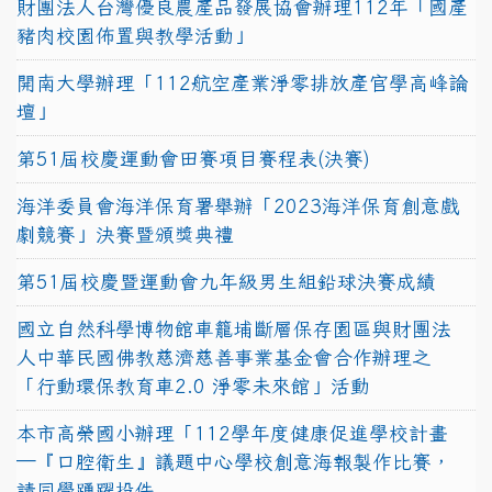
財團法人台灣優良農產品發展協會辦理112年「國產
豬肉校園佈置與教學活動」
開南大學辦理「112航空產業淨零排放產官學高峰論
壇」
第51屆校慶運動會田賽項目賽程表(決賽)
海洋委員會海洋保育署舉辦「2023海洋保育創意戲
劇競賽」決賽暨頒獎典禮
第51屆校慶暨運動會九年級男生組鉛球決賽成績
國立自然科學博物館車籠埔斷層保存園區與財團法
人中華民國佛教慈濟慈善事業基金會合作辦理之
「行動環保教育車2.0 淨零未來館」活動
本市高榮國小辦理「112學年度健康促進學校計畫
─『口腔衛生』議題中心學校創意海報製作比賽，
請同學踴躍投件