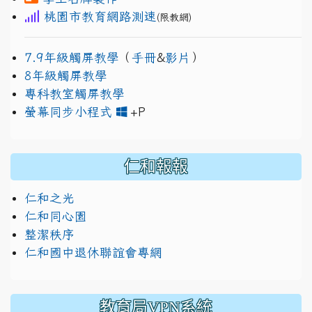
桃園市教育網路測速
(限教網)
7.9年級觸屏教學
（
手冊
&
影片
）
8年級觸屏教學
專科教室觸屏教學
link to https://www.jh
link to https://drive.googl
螢幕同步小程式
+P
仁和報報
仁和之光
仁和同心園
整潔秩序
仁和國中退休聯誼會專網
教育局VPN系統