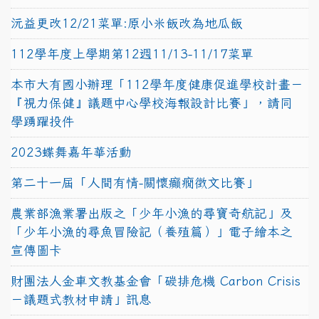
沅益更改12/21菜單:原小米飯改為地瓜飯
112學年度上學期第12週11/13-11/17菜單
本市大有國小辦理「112學年度健康促進學校計畫－
『視力保健』議題中心學校海報設計比賽」，請同
學踴躍投件
2023蝶舞嘉年華活動
第二十一屆「人間有情-關懷癲癇徵文比賽」
農業部漁業署出版之「少年小漁的尋寶奇航記」及
「少年小漁的尋魚冒險記（養殖篇）」電子繪本之
宣傳圖卡
財團法人金車文教基金會「碳排危機 Carbon Crisis
－議題式教材申請」訊息