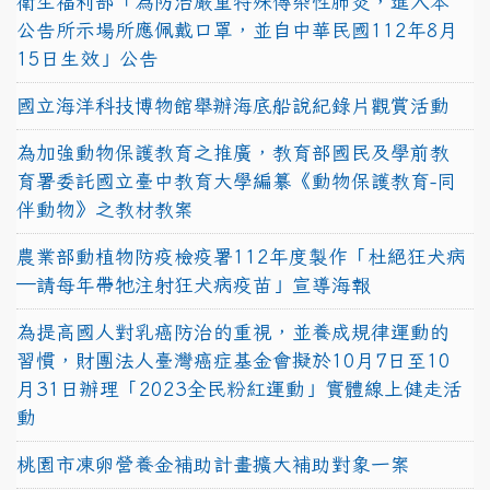
衛生福利部「為防治嚴重特殊傳染性肺炎，進入本
公告所示場所應佩戴口罩，並自中華民國112年8月
15日生效」公告
國立海洋科技博物館舉辦海底船說紀錄片觀賞活動
為加強動物保護教育之推廣，教育部國民及學前教
育署委託國立臺中教育大學編纂《動物保護教育-同
伴動物》之教材教案
農業部動植物防疫檢疫署112年度製作「杜絕狂犬病
—請每年帶牠注射狂犬病疫苗」宣導海報
為提高國人對乳癌防治的重視，並養成規律運動的
習慣，財團法人臺灣癌症基金會擬於10月7日至10
月31日辦理「2023全民粉紅運動」實體線上健走活
動
桃園市凍卵營養金補助計畫擴大補助對象一案