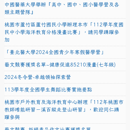
中國醫藥大學舉辦『高中、國中、國小醫學營及各
類主題營隊』
桃園市蘆竹區蘆竹國民小學辦理本市「112學年度國
民中小學海洋教育分格漫畫比賽」，請同學踴躍參
加
「臺北醫大學2024全國青少年寒假醫學營」
藝文競賽獲獎名單~健康促進85210漫畫(七年級)
2024冬令營-卓越領袖探索營
113學年度全國學生舞蹈比賽實施要點
桃園市戶外教育及海洋教育中心辦理「112年桃園市
教師增能研習－溪百縱走登山研習」，歡迎同仁踴
躍參與
藝文競賽~拒絕毒品作文比賽獲獎名單