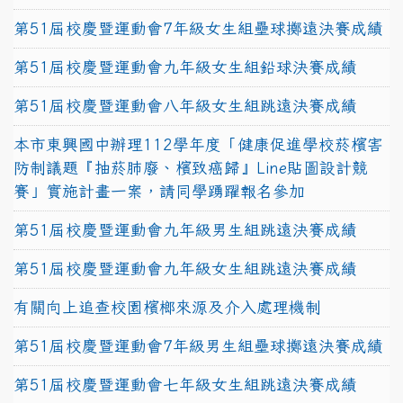
第51屆校慶暨運動會7年級女生組壘球擲遠決賽成績
第51屆校慶暨運動會九年級女生組鉛球決賽成績
第51屆校慶暨運動會八年級女生組跳遠決賽成績
本市東興國中辦理112學年度「健康促進學校菸檳害
防制議題『抽菸肺廢、檳致癌歸』Line貼圖設計競
賽」實施計畫一案，請同學踴躍報名參加
第51屆校慶暨運動會九年級男生組跳遠決賽成績
第51屆校慶暨運動會九年級女生組跳遠決賽成績
有關向上追查校園檳榔來源及介入處理機制
第51屆校慶暨運動會7年級男生組壘球擲遠決賽成績
第51屆校慶暨運動會七年級女生組跳遠決賽成績