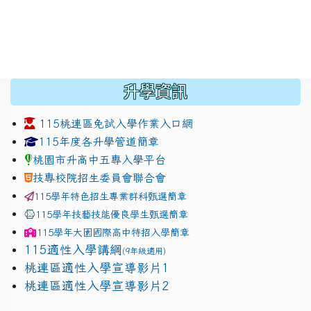
:::
升學資訊
115桃連區免試入學作業入口網
link to https://www.jhjhs.tyc.edu.tw/modules/tadnew
link to http://tyc.entry.ed
link to http://tyc.entry.ed
115年度各升學管道簡章
桃園市升高中五專入學平台
技專校院招生委員會聯合會
115學年特色招生專業群科甄選簡章
115學年技藝技能優良學生甄選簡章
115學年
大園國際高中
特招入學簡章
115適性入學講綱
(9年級適用)
link to https://docs.google.com/presentation/
桃連區適性入學宣導影片1
link to https://docs.google.com/presentation/
114適性入學講綱
1111
桃連區適性入學宣導影片2
(