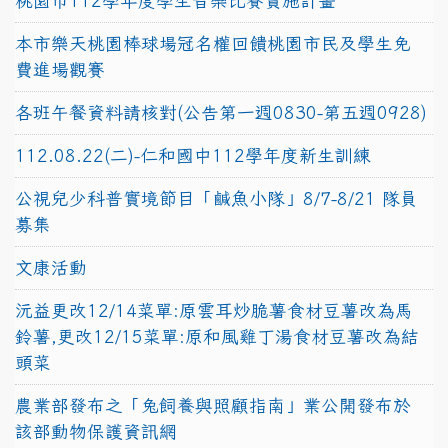
桃園市112學年度學生音樂比賽實施計畫
本市樂天桃園棒球場冠名權回饋桃園市民及學生免
費進場觀賽
各班午餐資料請核對(公告第一週0830-第五週0928)
112.08.22(二)-仁和國中112學年度新生訓練
公視兒少科普實境節目「鹹魚小隊」8/7-8/21 隊員
募集
文康活動
沅益更改12/14菜單:原雲耳炒脆薯食材豆薯改為馬
鈴薯,更改12/15菜單:原和風雞丁湯食材豆薯改為結
頭菜
農業部發布之「兔飼養與照顧指南」業公開發布於
該部動物保護資訊網