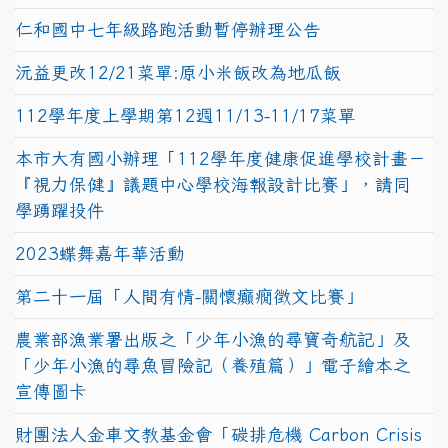
仁和國中七年級路跑活動暫停辦理公告
沅益更改12/21菜單:原小米飯改為地瓜飯
112學年度上學期第12週11/13-11/17菜單
本市大有國小辦理「112學年度健康促進學校計畫－
『視力保健』議題中心學校海報設計比賽」，請同
學踴躍投件
2023蝶舞嘉年華活動
第二十一屆「人間有情-關懷癲癇徵文比賽」
農業部漁業署出版之「少年小漁的尋寶奇航記」及
「少年小漁的尋魚冒險記（養殖篇）」電子繪本之
宣傳圖卡
財團法人金車文教基金會「碳排危機 Carbon Crisis