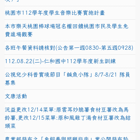
桃園市112學年度學生音樂比賽實施計畫
本市樂天桃園棒球場冠名權回饋桃園市民及學生免
費進場觀賽
各班午餐資料請核對(公告第一週0830-第五週0928)
112.08.22(二)-仁和國中112學年度新生訓練
公視兒少科普實境節目「鹹魚小隊」8/7-8/21 隊員
募集
文康活動
沅益更改12/14菜單:原雲耳炒脆薯食材豆薯改為馬
鈴薯,更改12/15菜單:原和風雞丁湯食材豆薯改為結
頭菜
農業部發布之「兔飼養與照顧指南」業公開發布於