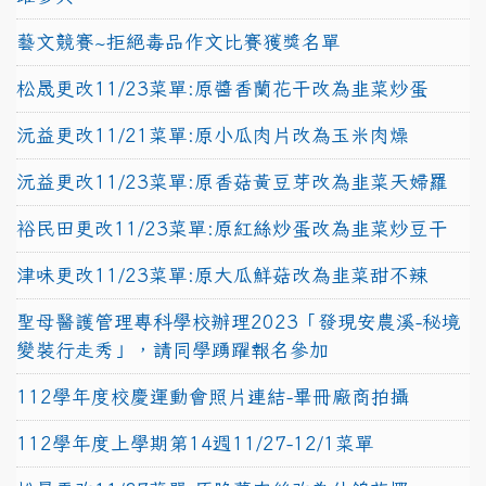
藝文競賽~拒絕毒品作文比賽獲獎名單
松晟更改11/23菜單:原醬香蘭花干改為韭菜炒蛋
沅益更改11/21菜單:原小瓜肉片改為玉米肉燥
沅益更改11/23菜單:原香菇黃豆芽改為韭菜天婦羅
裕民田更改11/23菜單:原紅絲炒蛋改為韭菜炒豆干
津味更改11/23菜單:原大瓜鮮菇改為韭菜甜不辣
聖母醫護管理專科學校辦理2023「發現安農溪-秘境
變裝行走秀」，請同學踴躍報名參加
112學年度校慶運動會照片連結-畢冊廠商拍攝
112學年度上學期第14週11/27-12/1菜單