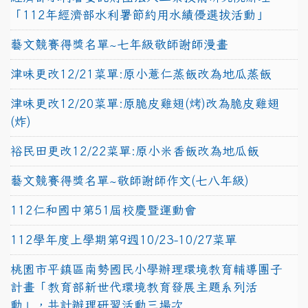
「112年經濟部水利署節約用水績優選拔活動」
藝文競賽得獎名單~七年級敬師謝師漫畫
津味更改12/21菜單:原小薏仁蒸飯改為地瓜蒸飯
津味更改12/20菜單:原脆皮雞翅(烤)改為脆皮雞翅
(炸)
裕民田更改12/22菜單:原小米香飯改為地瓜飯
藝文競賽得獎名單~敬師謝師作文(七八年級)
112仁和國中第51屆校慶暨運動會
112學年度上學期第9週10/23-10/27菜單
桃園市平鎮區南勢國民小學辦理環境教育輔導團子
計畫「教育部新世代環境教育發展主題系列活
動」，共計辦理研習活動三場次