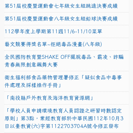
第51屆校慶暨運動會七年級女生組跳遠決賽成績
第51屆校慶暨運動會八年級女生組鉛球決賽成績
112學年度上學期第11週11/6-11/10菜單
藝文競賽得獎名單~拒絕毒品漫畫(八年級)
全民國防教育暨SHAKE OFF擺脫毒品、霸凌、詐騙
青春無限創意飆舞大賽
衛生福利部食品藥物管理署修正「疑似食品中毒事
件處理及採樣操作手冊」
「南投縣戶外教育及海洋教育資源網」
「學校人員申請環境教育人員認證之研習時數認定
原則」第3點，業經教育部於中華民國112年10月3
日以臺教資(六)字第1122703704A號令修正發布