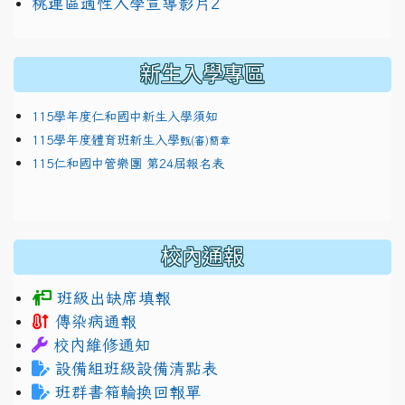
link to https://docs.google.com/presentation/
114適性入學講綱
1111
桃連區適性入學宣導影片2
(
新生入學專區
115學年度仁和國中新生入學須知
115學年度體育班新生入學
甄(審)簡章
115仁和國中管樂團 第24屆報名表
校內通報
班級出缺席填報
傳染病通報
校內維修通知
設備組班級設備清點表
班群書箱輪換回報單