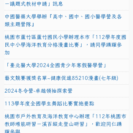
－議題式教材申請」訊息
中國醫藥大學舉辦『高中、國中、國小醫學營及各
類主題營隊』
桃園市蘆竹區蘆竹國民小學辦理本市「112學年度國
民中小學海洋教育分格漫畫比賽」，請同學踴躍參
加
「臺北醫大學2024全國青少年寒假醫學營」
藝文競賽獲獎名單~健康促進85210漫畫(七年級)
2024冬令營-卓越領袖探索營
113學年度全國學生舞蹈比賽實施要點
桃園市戶外教育及海洋教育中心辦理「112年桃園市
教師增能研習－溪百縱走登山研習」，歡迎同仁踴
躍參與