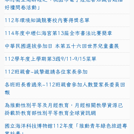
好禮問卷活動」
112年環境知識競賽校內賽得獎名單
114年度中壢仁海宮第13屆全市書法比賽簡章
中華民國選拔參加日 本第五十六回世界兒童畫展
112學年度上學期第3週9/11-9/15菜單
112班親會~誠摯邀請各位家長參加
各班班長看過來~112班親會參加人數暨家長委員回
報
為推動性別平等及月經教育，月經相關教學資源已
掛載於教育部性別平等教育全球資訊網
國立海洋科技博物館112年度「推動青年綠色旅遊專
案計畫」