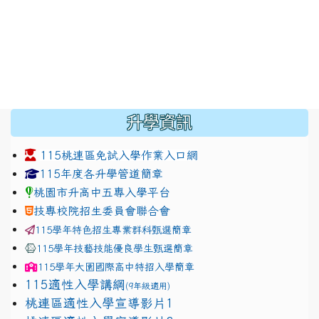
:::
升學資訊
115桃連區免試入學作業入口網
link to https://www.jhjhs.tyc.edu.tw/modules/tadnew
link to http://tyc.entry.ed
link to http://tyc.entry.ed
115年度各升學管道簡章
桃園市升高中五專入學平台
技專校院招生委員會聯合會
115學年特色招生專業群科甄選簡章
115學年技藝技能優良學生甄選簡章
115學年
大園國際高中
特招入學簡章
115適性入學講綱
(9年級適用)
link to https://docs.google.com/presentation/
桃連區適性入學宣導影片1