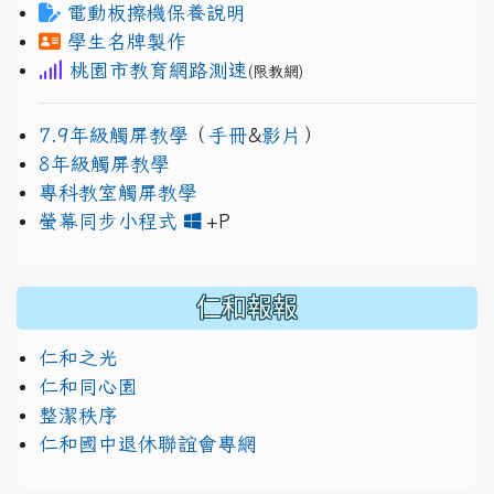
電動板擦機保養說明
學生名牌製作
桃園市教育網路測速
(限教網)
7.9年級觸屏教學
（
手冊
&
影片
）
8年級觸屏教學
專科教室觸屏教學
link to https://www.jh
link to https://drive.googl
螢幕同步小程式
+P
仁和報報
仁和之光
仁和同心園
整潔秩序
仁和國中退休聯誼會專網