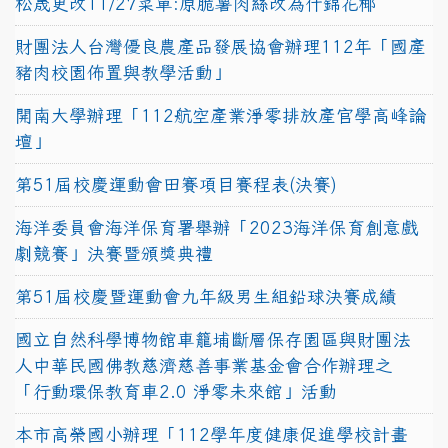
松晟更改11/27菜單:原脆薯肉絲改為什錦花椰
財團法人台灣優良農產品發展協會辦理112年「國產
豬肉校園佈置與教學活動」
開南大學辦理「112航空產業淨零排放產官學高峰論
壇」
第51屆校慶運動會田賽項目賽程表(決賽)
海洋委員會海洋保育署舉辦「2023海洋保育創意戲
劇競賽」決賽暨頒獎典禮
第51屆校慶暨運動會九年級男生組鉛球決賽成績
國立自然科學博物館車籠埔斷層保存園區與財團法
人中華民國佛教慈濟慈善事業基金會合作辦理之
「行動環保教育車2.0 淨零未來館」活動
本市高榮國小辦理「112學年度健康促進學校計畫