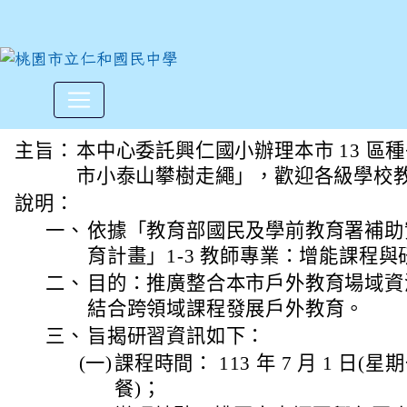
教師增能研習「都市小泰山攀
:::
主旨：
本中心委託興仁國小辦理本市 13 區
市小泰山攀樹走繩」，歡迎各級學校
說明：
一、
依據「教育部國民及學前教育署補助
育計畫」1-3 教師專業：增能課程
二、
目的：推廣整合本市戶外教育場域資
結合跨領域課程發展戶外教育。
三、
旨揭研習資訊如下：
(一)
課程時間： 113 年 7 月 1 日(星期一
餐)；