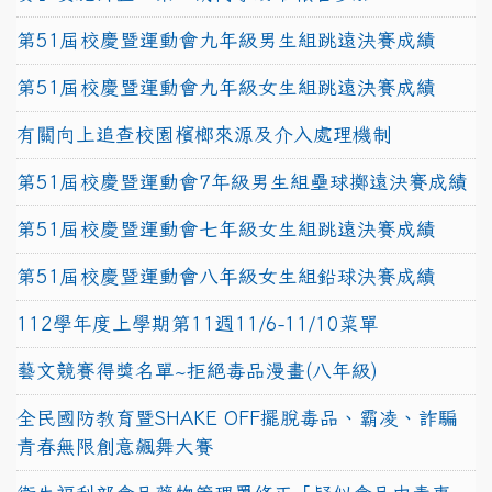
第51屆校慶暨運動會九年級男生組跳遠決賽成績
第51屆校慶暨運動會九年級女生組跳遠決賽成績
有關向上追查校園檳榔來源及介入處理機制
第51屆校慶暨運動會7年級男生組壘球擲遠決賽成績
第51屆校慶暨運動會七年級女生組跳遠決賽成績
第51屆校慶暨運動會八年級女生組鉛球決賽成績
112學年度上學期第11週11/6-11/10菜單
藝文競賽得獎名單~拒絕毒品漫畫(八年級)
全民國防教育暨SHAKE OFF擺脫毒品、霸凌、詐騙
青春無限創意飆舞大賽