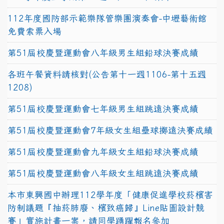
112年度國防部示範樂隊管樂團演奏會-中壢藝術館
免費索票入場
第51屆校慶暨運動會八年級男生組鉛球決賽成績
各班午餐資料請核對(公告第十一週1106-第十五週
1208)
第51屆校慶暨運動會七年級男生組跳遠決賽成績
第51屆校慶暨運動會7年級女生組壘球擲遠決賽成績
第51屆校慶暨運動會九年級女生組鉛球決賽成績
第51屆校慶暨運動會八年級女生組跳遠決賽成績
本市東興國中辦理112學年度「健康促進學校菸檳害
防制議題『抽菸肺廢、檳致癌歸』Line貼圖設計競
賽」實施計畫一案，請同學踴躍報名參加