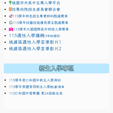
桃園市升高中五專入學平台
技專校院招生委員會聯合會
115學年特色招生專業群科甄選簡章
115學年技藝技能優良學生甄選簡章
115學年
大園國際高中
特招入學簡章
115適性入學講綱
(9年級適用)
link to https://docs.google.com/presentation/
桃連區適性入學宣導影片1
link to https://docs.google.com/presentation/
114適性入學講綱
1111
桃連區適性入學宣導影片2
(
新生入學專區
115學年度仁和國中新生入學須知
115學年度體育班新生入學
甄(審)簡章
115仁和國中管樂團 第24屆報名表