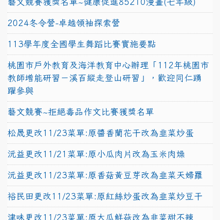
藝文競賽獲獎名單~健康促進85210漫畫(七年級)
2024冬令營-卓越領袖探索營
113學年度全國學生舞蹈比賽實施要點
桃園市戶外教育及海洋教育中心辦理「112年桃園市
教師增能研習－溪百縱走登山研習」，歡迎同仁踴
躍參與
藝文競賽~拒絕毒品作文比賽獲獎名單
松晟更改11/23菜單:原醬香蘭花干改為韭菜炒蛋
沅益更改11/21菜單:原小瓜肉片改為玉米肉燥
沅益更改11/23菜單:原香菇黃豆芽改為韭菜天婦羅
裕民田更改11/23菜單:原紅絲炒蛋改為韭菜炒豆干
津味更改11/23菜單:原大瓜鮮菇改為韭菜甜不辣