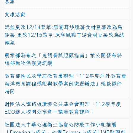
募集
文康活動
沅益更改12/14菜單:原雲耳炒脆薯食材豆薯改為馬
鈴薯,更改12/15菜單:原和風雞丁湯食材豆薯改為結
頭菜
農業部發布之「兔飼養與照顧指南」業公開發布於
該部動物保護資訊網
教育部國民及學前教育署辦理「112年度戶外教育暨
海洋教育課程模組與教學案例徵選辦法」延長徵件
時間
財團法人電路板環境公益基金會辦理「112學年度
ECO達人校園分享會－環境教育課程」
社團法人中華心理衛生協會心防疫工作小組推廣
「Drawing心疫苗，心靈Enjoy〜心疫苗LINE貼圖創