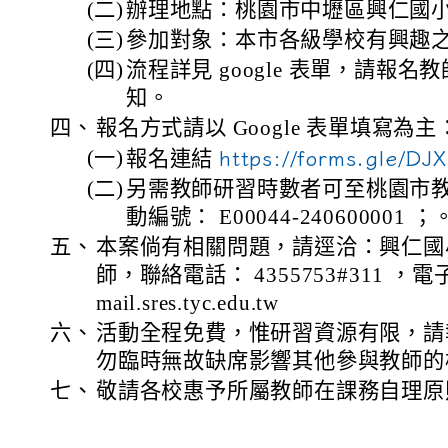
(二)
辦理地點：桃園市中壢區興仁國小
(三)
參加對象：本市各級學校有興趣之教
(四)
流程詳見 google 表單，請報名教
知。
四、
報名方式請以 Google 表單填寫為主
(一)
報名連結
https://forms.gle/D
(二)
另需教師研習時數者可至桃園市
動編號： E00044-240600001 ；
五、
本案倘有相關問題，請逕洽：興仁國
師，聯絡電話： 4355753#311 ，電子信
mail.sres.tyc.edu.tw
六、
活動全程免費，惟研習資源有限，請
勿臨時無故缺席影響其他參與教師的
七、
敬請各校惠予所屬教師在課務自理原