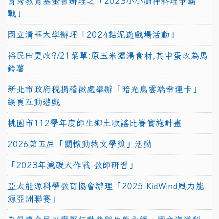
育秀教育基金會辦理之「2023小小廚神料理爭霸
戰」
國立清華大學辦理「2024黏泥遊戲場活動」
裕民田更改9/21菜單:原玉米濃湯食材,其中蛋改為馬
鈴薯
新北市政府稅捐稽徵處舉辦「暗光鳥雲端幸運卡」
網頁互動遊戲
桃園市112學年度師生鄉土歌謠比賽實施計畫
2026第五屆「關懷動物文學獎」活動
「2023年減碳大作戰-教師研習」
亞太能源科學教育協會辦理「2025 KidWind風力能
源亞洲聯賽」