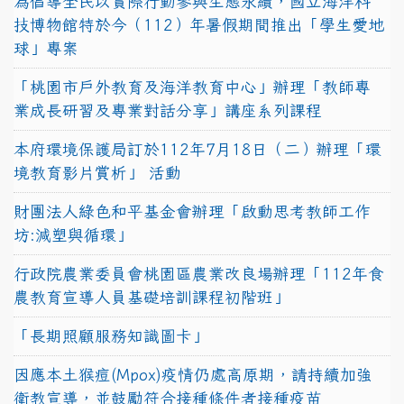
為倡導全民以實際行動參與生態永續，國立海洋科
技博物館特於今（112）年暑假期間推出「學生愛地
球」專案
「桃園市戶外教育及海洋教育中心」辦理「教師專
業成長研習及專業對話分享」講座系列課程
本府環境保護局訂於112年7月18日（二）辦理「環
境教育影片賞析」 活動
財團法人綠色和平基金會辦理「啟動思考教師工作
坊:減塑與循環」
行政院農業委員會桃園區農業改良場辦理「112年食
農教育宣導人員基礎培訓課程初階班」
「長期照顧服務知識圖卡」
因應本土猴痘(Mpox)疫情仍處高原期，請持續加強
衛教宣導，並鼓勵符合接種條件者接種疫苗