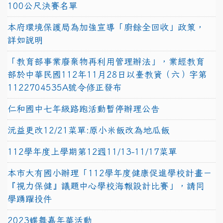
100公尺決賽名單
本府環境保護局為加強宣導「廚餘全回收」政策，
詳如說明
「教育部事業廢棄物再利用管理辦法」，業經教育
部於中華民國112年11月28日以臺教資（六）字第
1122704535A號令修正發布
仁和國中七年級路跑活動暫停辦理公告
沅益更改12/21菜單:原小米飯改為地瓜飯
112學年度上學期第12週11/13-11/17菜單
本市大有國小辦理「112學年度健康促進學校計畫－
『視力保健』議題中心學校海報設計比賽」，請同
學踴躍投件
2023蝶舞嘉年華活動