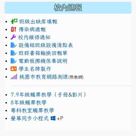
校內通報
班級出缺席填報
傳染病通報
校內維修通知
設備組班級設備清點表
班群書箱輪換回報單
電動板擦機保養說明
學生名牌製作
桃園市教育網路測速
(限教網)
7.9年級觸屏教學
（
手冊
&
影片
）
8年級觸屏教學
專科教室觸屏教學
link to https://www.jh
link to https://drive.googl
螢幕同步小程式
+P