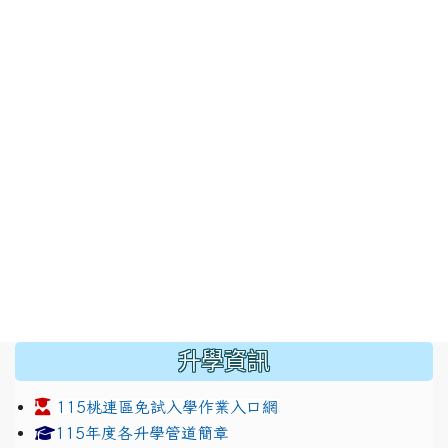
:::
升學資訊
115桃連區免試入學作業入口網
link to https://www.jhjhs.tyc.edu.tw/modules/tadnew
link to http://tyc.entry.ed
link to http://tyc.entry.ed
115年度各升學管道簡章