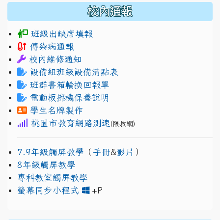
校內通報
班級出缺席填報
傳染病通報
校內維修通知
設備組班級設備清點表
班群書箱輪換回報單
電動板擦機保養說明
學生名牌製作
桃園市教育網路測速
(限教網)
7.9年級觸屏教學
（
手冊
&
影片
）
8年級觸屏教學
專科教室觸屏教學
link to https://www.jh
link to https://drive.googl
螢幕同步小程式
+P