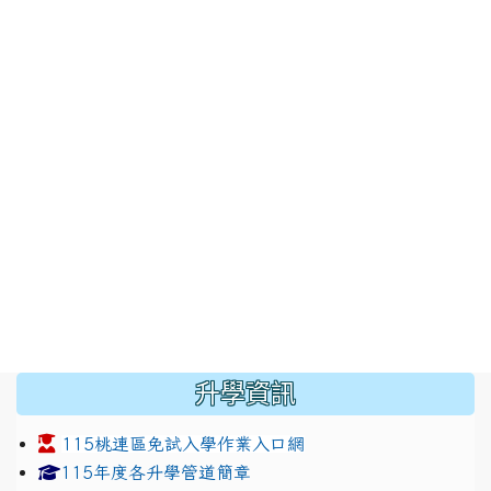
:::
升學資訊
115桃連區免試入學作業入口網
link to https://www.jhjhs.tyc.edu.tw/modules/tadnew
link to http://tyc.entry.ed
link to http://tyc.entry.ed
115年度各升學管道簡章