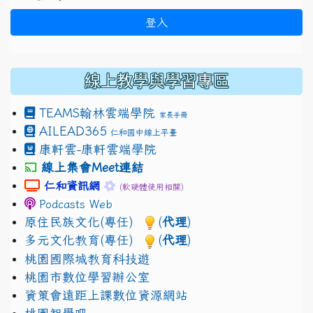
登入
線上教學與學習專區
TEAMS
翰林雲端學院
家長手冊
AILEAD365
仁和國中線上平臺
康軒雲-康軒雲端學院
線上集會Meet連結
link to https://sites.google.com/gm.jhjhs.tyc.edu.
link to https://sites.google.com/gm.
仁和資訊網
(軟硬體使用相關)
Podcasts Web
原住民族文化(專任)
(
代理
)
多元文化教育(專任)
(
代理
)
桃園國際城教育科技遊
桃園市數位學習辦公室
資策會遠距上課數位資源網站