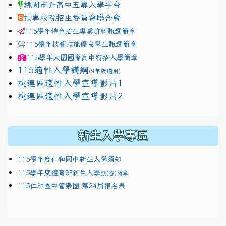
桃園市升高中五專入學平台
技專校院招生委員會聯合會
115學年特色招生專業群科甄選簡章
115學年技藝技能優良學生甄選簡章
115學年
大園國際高中
特招入學簡章
115適性入學講綱
(9年級適用)
link to https://docs.google.com/presentation/
桃連區適性入學宣導影片1
link to https://docs.google.com/presentation/
114適性入學講綱
1111
桃連區適性入學宣導影片2
(
新生入學專區
115學年度仁和國中新生入學須知
115學年度體育班新生入學
甄(審)簡章
115仁和國中管樂團 第24屆報名表