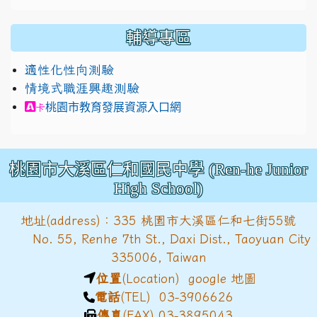
輔導專區
適性化性向測驗
情境式職涯興趣測驗
link to https://exam.career.ntnu.edu.tw/cit/in
桃園市教育發展資源入口網
卡
桃園市大溪區仁和國民中學 (Ren-he Junior
High School)
地址(address)：335 桃園市大溪區仁和七街55號
No. 55, Renhe 7th St., Daxi Dist., Taoyuan City
335006, Taiwan
位置
(Location)
google 地圖
電話
(TEL) 03-3906626
傳真
(FAX) 03-3895043