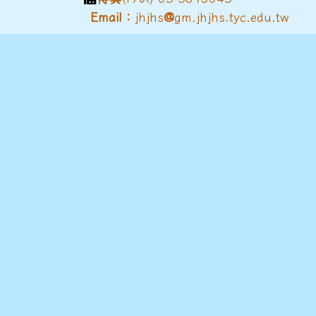
@
Email：
jhjhs
gm.jhjhs.tyc.edu.tw