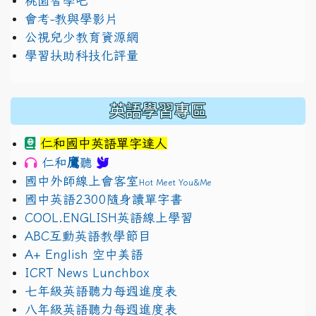
桃園智學吧
會考-教與學影片
公視兒少教育資源網
學習扶助科技化評量
英語學習專區
仁和國中英語單字達人
鷹
仁和
聽
國中外師線上會客室
Hot Meet You&Me
國中英語2300隨身讀單字書
COOL.ENGLISH英語線上學習
ABC互動英語教學節目
A+ English 空中美語
ICRT News Lunchbox
七年級英語聽力每週進度表
八年級英語聽力每週進度表