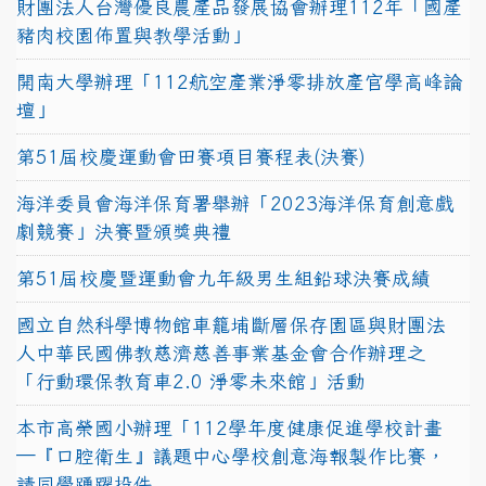
財團法人台灣優良農產品發展協會辦理112年「國產
豬肉校園佈置與教學活動」
開南大學辦理「112航空產業淨零排放產官學高峰論
壇」
第51屆校慶運動會田賽項目賽程表(決賽)
海洋委員會海洋保育署舉辦「2023海洋保育創意戲
劇競賽」決賽暨頒獎典禮
第51屆校慶暨運動會九年級男生組鉛球決賽成績
國立自然科學博物館車籠埔斷層保存園區與財團法
人中華民國佛教慈濟慈善事業基金會合作辦理之
「行動環保教育車2.0 淨零未來館」活動
本市高榮國小辦理「112學年度健康促進學校計畫
─『口腔衛生』議題中心學校創意海報製作比賽，
請同學踴躍投件