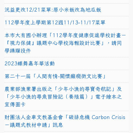
沅益更改12/21菜單:原小米飯改為地瓜飯
112學年度上學期第12週11/13-11/17菜單
本市大有國小辦理「112學年度健康促進學校計畫－
『視力保健』議題中心學校海報設計比賽」，請同
學踴躍投件
2023蝶舞嘉年華活動
第二十一屆「人間有情-關懷癲癇徵文比賽」
農業部漁業署出版之「少年小漁的尋寶奇航記」及
「少年小漁的尋魚冒險記（養殖篇）」電子繪本之
宣傳圖卡
財團法人金車文教基金會「碳排危機 Carbon Crisis
－議題式教材申請」訊息