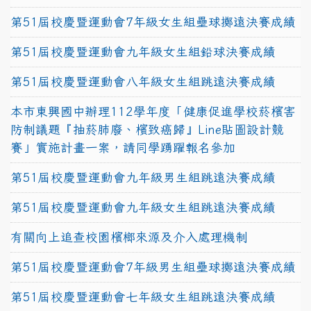
第51屆校慶暨運動會7年級女生組壘球擲遠決賽成績
第51屆校慶暨運動會九年級女生組鉛球決賽成績
第51屆校慶暨運動會八年級女生組跳遠決賽成績
本市東興國中辦理112學年度「健康促進學校菸檳害
防制議題『抽菸肺廢、檳致癌歸』Line貼圖設計競
賽」實施計畫一案，請同學踴躍報名參加
第51屆校慶暨運動會九年級男生組跳遠決賽成績
第51屆校慶暨運動會九年級女生組跳遠決賽成績
有關向上追查校園檳榔來源及介入處理機制
第51屆校慶暨運動會7年級男生組壘球擲遠決賽成績
第51屆校慶暨運動會七年級女生組跳遠決賽成績