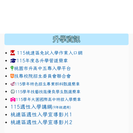
:::
升學資訊
115桃連區免試入學作業入口網
link to https://www.jhjhs.tyc.edu.tw/modules/tadnew
link to http://tyc.entry.ed
link to http://tyc.entry.ed
115年度各升學管道簡章
桃園市升高中五專入學平台
技專校院招生委員會聯合會
115學年特色招生專業群科甄選簡章
115學年技藝技能優良學生甄選簡章
115學年
大園國際高中
特招入學簡章
115適性入學講綱
(9年級適用)
link to https://docs.google.com/presentation/
桃連區適性入學宣導影片1
link to https://docs.google.com/presentation/
114適性入學講綱
1111
桃連區適性入學宣導影片2
(