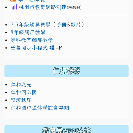
桃園市教育網路測速
(限教網)
7.9年級觸屏教學
（
手冊
&
影片
）
8年級觸屏教學
專科教室觸屏教學
link to https://www.jh
link to https://drive.googl
螢幕同步小程式
+P
仁和報報
仁和之光
仁和同心園
整潔秩序
仁和國中退休聯誼會專網
教育局VPN系統