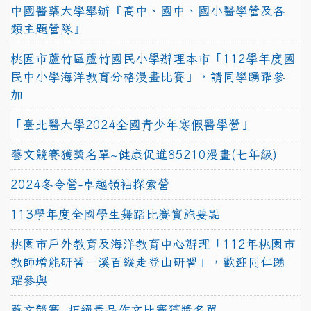
中國醫藥大學舉辦『高中、國中、國小醫學營及各
類主題營隊』
桃園市蘆竹區蘆竹國民小學辦理本市「112學年度國
民中小學海洋教育分格漫畫比賽」，請同學踴躍參
加
「臺北醫大學2024全國青少年寒假醫學營」
藝文競賽獲獎名單~健康促進85210漫畫(七年級)
2024冬令營-卓越領袖探索營
113學年度全國學生舞蹈比賽實施要點
桃園市戶外教育及海洋教育中心辦理「112年桃園市
教師增能研習－溪百縱走登山研習」，歡迎同仁踴
躍參與
藝文競賽~拒絕毒品作文比賽獲獎名單