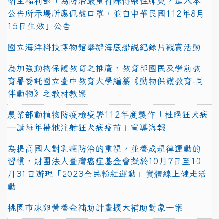
衛生福利部「為防治嚴重特殊傳染性肺炎，進入本
公告所示場所應佩戴口罩，並自中華民國112年8月
15日生效」公告
國立海洋科技博物館舉辦海底船說紀錄片觀賞活動
為加強動物保護教育之推廣，教育部國民及學前教
育署委託國立臺中教育大學編纂《動物保護教育-同
伴動物》之教材教案
農業部動植物防疫檢疫署112年度製作「杜絕狂犬病
—請每年帶牠注射狂犬病疫苗」宣導海報
為提高國人對乳癌防治的重視，並養成規律運動的
習慣，財團法人臺灣癌症基金會擬於10月7日至10
月31日辦理「2023全民粉紅運動」實體線上健走活
動
桃園市凍卵營養金補助計畫擴大補助對象一案