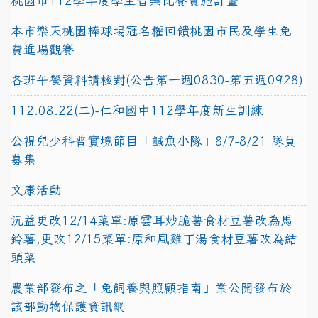
桃園市112學年度學生音樂比賽實施計畫
本市樂天桃園棒球場冠名權回饋桃園市民及學生免
費進場觀賽
各班午餐資料請核對(公告第一週0830-第五週0928)
112.08.22(二)-仁和國中112學年度新生訓練
公視兒少科普實境節目「鹹魚小隊」8/7-8/21 隊員
募集
文康活動
沅益更改12/14菜單:原雲耳炒脆薯食材豆薯改為馬
鈴薯,更改12/15菜單:原和風雞丁湯食材豆薯改為結
頭菜
農業部發布之「兔飼養與照顧指南」業公開發布於
該部動物保護資訊網