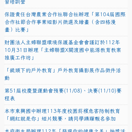
習培訓營
保證責任台灣農業合作社聯合社辦理「第104屆國際
合作社節合作事業短影片徵選及繪畫（含四格漫
畫）比賽」
財團法人主婦聯盟環境保護基金會會謹訂於112年
10月31日辦理「主婦聯盟X關渡國中能源教育教案
推廣工作坊」
「鏡頭下的戶外教育」戶外教育攝影展作品徵件活
動
第51屆校慶暨運動會預賽(11/08)、決賽(11/10)賽
程表
本市東興國中辦理113年度校園菸檳危害防制教育
「網紅就是你」短片競賽，請同學踴躍報名參加
本府衛生局辦理112年「發現你的健康之美」抽獎活