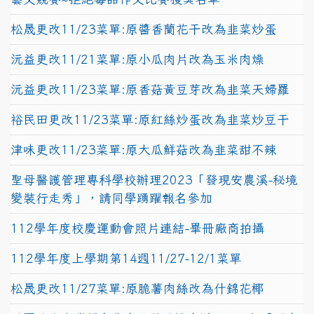
松晟更改11/23菜單:原醬香蘭花干改為韭菜炒蛋
沅益更改11/21菜單:原小瓜肉片改為玉米肉燥
沅益更改11/23菜單:原香菇黃豆芽改為韭菜天婦羅
裕民田更改11/23菜單:原紅絲炒蛋改為韭菜炒豆干
津味更改11/23菜單:原大瓜鮮菇改為韭菜甜不辣
聖母醫護管理專科學校辦理2023「發現安農溪-秘境
變裝行走秀」，請同學踴躍報名參加
112學年度校慶運動會照片連結-畢冊廠商拍攝
112學年度上學期第14週11/27-12/1菜單
松晟更改11/27菜單:原脆薯肉絲改為什錦花椰