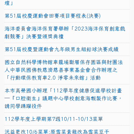
壇」
第51屆校慶運動會田賽項目賽程表(決賽)
海洋委員會海洋保育署舉辦「2023海洋保育創意戲
劇競賽」決賽暨頒獎典禮
第51屆校慶暨運動會九年級男生組鉛球決賽成績
國立自然科學博物館車籠埔斷層保存園區與財團法
人中華民國佛教慈濟慈善事業基金會合作辦理之
「行動環保教育車2.0 淨零未來館」活動
本市高榮國小辦理「112學年度健康促進學校計畫
─『口腔衛生』議題中心學校創意海報製作比賽，
請同學踴躍投件
112學年度上學期第7週10/11-10/13菜單
沅益更改10/6菜單:原雪菜素雞改為雪菜豆干