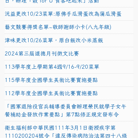
日，辦理「穀 for U 食客吃起來」活動
沅益更改10/23菜單:原佛手瓜滑蛋改為蒲瓜滑蛋
藝文競賽得獎名單~敬師謝師小卡(八九年級)
津味更改10/26菜單，原白飯改小米蒸飯
2024第三屆道德月刊徵文比賽
113學年度上學期第4週9/16-9/20菜單
115學年度全國學生美術比賽實施要點
112學年度全國學生美術比賽實施要點
「國軍退除役官兵輔導委員會辦理榮民就學子女午
餐補助金發放作業要點」第7點修正規定發布令
衛生福利部中華民國111年3月1日衛授疾字第
1110200204號令「違反傳染病防治法第四十八條