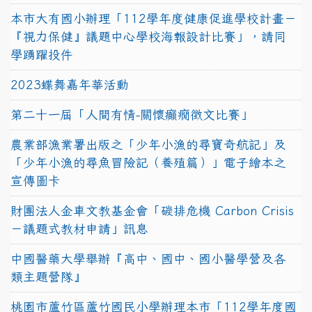
本市大有國小辦理「112學年度健康促進學校計畫－
『視力保健』議題中心學校海報設計比賽」，請同
學踴躍投件
2023蝶舞嘉年華活動
第二十一屆「人間有情-關懷癲癇徵文比賽」
農業部漁業署出版之「少年小漁的尋寶奇航記」及
「少年小漁的尋魚冒險記（養殖篇）」電子繪本之
宣傳圖卡
財團法人金車文教基金會「碳排危機 Carbon Crisis
－議題式教材申請」訊息
中國醫藥大學舉辦『高中、國中、國小醫學營及各
類主題營隊』
桃園市蘆竹區蘆竹國民小學辦理本市「112學年度國