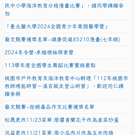
民中小學海洋教育分格漫畫比賽」，請同學踴躍參
加
「臺北醫大學2024全國青少年寒假醫學營」
藝文競賽獲獎名單~健康促進85210漫畫(七年級)
2024冬令營-卓越領袖探索營
113學年度全國學生舞蹈比賽實施要點
桃園市戶外教育及海洋教育中心辦理「112年桃園市
教師增能研習－溪百縱走登山研習」，歡迎同仁踴
躍參與
藝文競賽~拒絕毒品作文比賽獲獎名單
松晟更改11/23菜單:原醬香蘭花干改為韭菜炒蛋
沅益更改11/21菜單:原小瓜肉片改為玉米肉燥