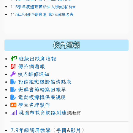
115學年度體育班新生入學
甄(審)簡章
115仁和國中管樂團 第24屆報名表
校內通報
班級出缺席填報
傳染病通報
校內維修通知
設備組班級設備清點表
班群書箱輪換回報單
電動板擦機保養說明
學生名牌製作
桃園市教育網路測速
(限教網)
7.9年級觸屏教學
（
手冊
&
影片
）