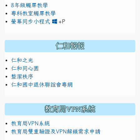
8年級觸屏教學
專科教室觸屏教學
link to https://www.jh
link to https://drive.googl
螢幕同步小程式
+P
仁和報報
仁和之光
仁和同心園
整潔秩序
仁和國中退休聯誼會專網
教育局VPN系統
教育局VPN系統
教育局雙重驗證及VPN解鎖需求申請