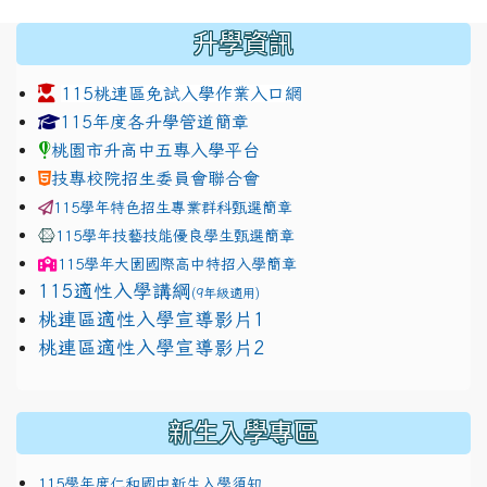
:::
升學資訊
115桃連區免試入學作業入口網
link to https://www.jhjhs.tyc.edu.tw/modules/tadnew
link to http://tyc.entry.ed
link to http://tyc.entry.ed
115年度各升學管道簡章
桃園市升高中五專入學平台
技專校院招生委員會聯合會
115學年特色招生專業群科甄選簡章
115學年技藝技能優良學生甄選簡章
115學年
大園國際高中
特招入學簡章
115適性入學講綱
(9年級適用)
link to https://docs.google.com/presentation/
桃連區適性入學宣導影片1
link to https://docs.google.com/presentation/
114適性入學講綱
1111
桃連區適性入學宣導影片2
(
新生入學專區
115學年度仁和國中新生入學須知