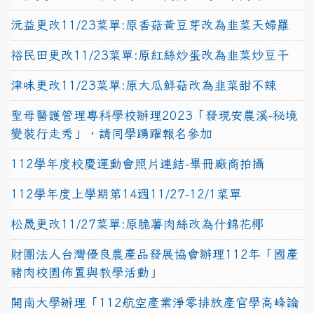
沅益更改11/23菜單:原香菇黃豆芽改為韭菜天婦羅
裕民田更改11/23菜單:原紅絲炒蛋改為韭菜炒豆干
津味更改11/23菜單:原大瓜鮮菇改為韭菜甜不辣
聖母醫護管理專科學校辦理2023「發現安農溪-秘境
變裝行走秀」，請同學踴躍報名參加
112學年度校慶運動會照片連結-畢冊廠商拍攝
112學年度上學期第14週11/27-12/1菜單
松晟更改11/27菜單:原脆薯肉絲改為什錦花椰
財團法人台灣優良農產品發展協會辦理112年「國產
豬肉校園佈置與教學活動」
開南大學辦理「112航空產業淨零排放產官學高峰論