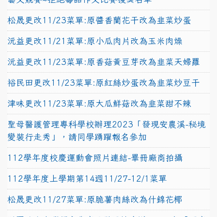
松晟更改11/23菜單:原醬香蘭花干改為韭菜炒蛋
沅益更改11/21菜單:原小瓜肉片改為玉米肉燥
沅益更改11/23菜單:原香菇黃豆芽改為韭菜天婦羅
裕民田更改11/23菜單:原紅絲炒蛋改為韭菜炒豆干
津味更改11/23菜單:原大瓜鮮菇改為韭菜甜不辣
聖母醫護管理專科學校辦理2023「發現安農溪-秘境
變裝行走秀」，請同學踴躍報名參加
112學年度校慶運動會照片連結-畢冊廠商拍攝
112學年度上學期第14週11/27-12/1菜單
松晟更改11/27菜單:原脆薯肉絲改為什錦花椰