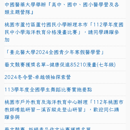
中國醫藥大學舉辦『高中、國中、國小醫學營及各
類主題營隊』
桃園市蘆竹區蘆竹國民小學辦理本市「112學年度國
民中小學海洋教育分格漫畫比賽」，請同學踴躍參
加
「臺北醫大學2024全國青少年寒假醫學營」
藝文競賽獲獎名單~健康促進85210漫畫(七年級)
2024冬令營-卓越領袖探索營
113學年度全國學生舞蹈比賽實施要點
桃園市戶外教育及海洋教育中心辦理「112年桃園市
教師增能研習－溪百縱走登山研習」，歡迎同仁踴
躍參與
藝文競賽~拒絕毒品作文比賽獲獎名單