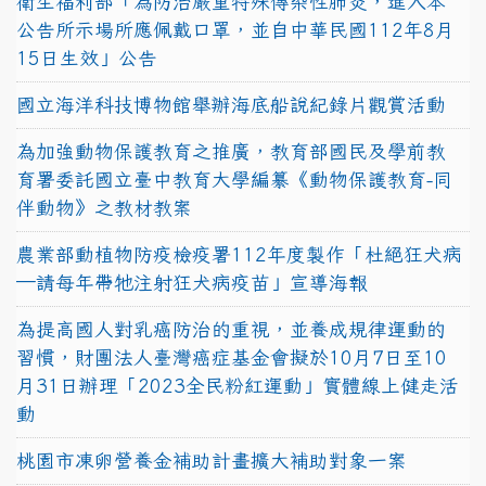
衛生福利部「為防治嚴重特殊傳染性肺炎，進入本
公告所示場所應佩戴口罩，並自中華民國112年8月
15日生效」公告
國立海洋科技博物館舉辦海底船說紀錄片觀賞活動
為加強動物保護教育之推廣，教育部國民及學前教
育署委託國立臺中教育大學編纂《動物保護教育-同
伴動物》之教材教案
農業部動植物防疫檢疫署112年度製作「杜絕狂犬病
—請每年帶牠注射狂犬病疫苗」宣導海報
為提高國人對乳癌防治的重視，並養成規律運動的
習慣，財團法人臺灣癌症基金會擬於10月7日至10
月31日辦理「2023全民粉紅運動」實體線上健走活
動
桃園市凍卵營養金補助計畫擴大補助對象一案