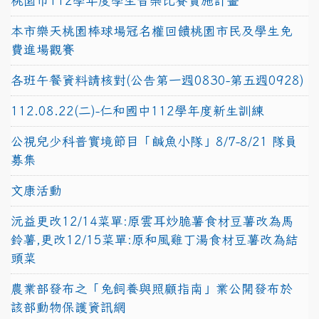
桃園市112學年度學生音樂比賽實施計畫
本市樂天桃園棒球場冠名權回饋桃園市民及學生免
費進場觀賽
各班午餐資料請核對(公告第一週0830-第五週0928)
112.08.22(二)-仁和國中112學年度新生訓練
公視兒少科普實境節目「鹹魚小隊」8/7-8/21 隊員
募集
文康活動
沅益更改12/14菜單:原雲耳炒脆薯食材豆薯改為馬
鈴薯,更改12/15菜單:原和風雞丁湯食材豆薯改為結
頭菜
農業部發布之「兔飼養與照顧指南」業公開發布於
該部動物保護資訊網