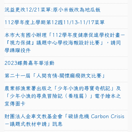
沅益更改12/21菜單:原小米飯改為地瓜飯
112學年度上學期第12週11/13-11/17菜單
本市大有國小辦理「112學年度健康促進學校計畫－
『視力保健』議題中心學校海報設計比賽」，請同
學踴躍投件
2023蝶舞嘉年華活動
第二十一屆「人間有情-關懷癲癇徵文比賽」
農業部漁業署出版之「少年小漁的尋寶奇航記」及
「少年小漁的尋魚冒險記（養殖篇）」電子繪本之
宣傳圖卡
財團法人金車文教基金會「碳排危機 Carbon Crisis
－議題式教材申請」訊息