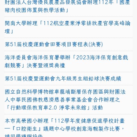
財團法人台灣優良農產品發展協會辦理112年「國產
豬肉校園佈置與教學活動」
開南大學辦理「112航空產業淨零排放產官學高峰論
壇」
第51屆校慶運動會田賽項目賽程表(決賽)
海洋委員會海洋保育署舉辦「2023海洋保育創意戲
劇競賽」決賽暨頒獎典禮
第51屆校慶暨運動會九年級男生組鉛球決賽成績
國立自然科學博物館車籠埔斷層保存園區與財團法
人中華民國佛教慈濟慈善事業基金會合作辦理之
「行動環保教育車2.0 淨零未來館」活動
本市高榮國小辦理「112學年度健康促進學校計畫
─『口腔衛生』議題中心學校創意海報製作比賽，
請同學踴躍投件