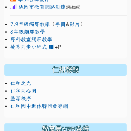
桃園市教育網路測速
(限教網)
7.9年級觸屏教學
（
手冊
&
影片
）
8年級觸屏教學
專科教室觸屏教學
link to https://www.jh
link to https://drive.googl
螢幕同步小程式
+P
仁和報報
仁和之光
仁和同心園
整潔秩序
仁和國中退休聯誼會專網
教育局VPN系統