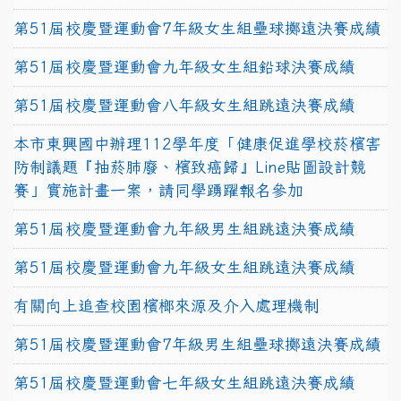
第51屆校慶暨運動會7年級女生組壘球擲遠決賽成績
第51屆校慶暨運動會九年級女生組鉛球決賽成績
第51屆校慶暨運動會八年級女生組跳遠決賽成績
本市東興國中辦理112學年度「健康促進學校菸檳害
防制議題『抽菸肺廢、檳致癌歸』Line貼圖設計競
賽」實施計畫一案，請同學踴躍報名參加
第51屆校慶暨運動會九年級男生組跳遠決賽成績
第51屆校慶暨運動會九年級女生組跳遠決賽成績
有關向上追查校園檳榔來源及介入處理機制
第51屆校慶暨運動會7年級男生組壘球擲遠決賽成績
第51屆校慶暨運動會七年級女生組跳遠決賽成績