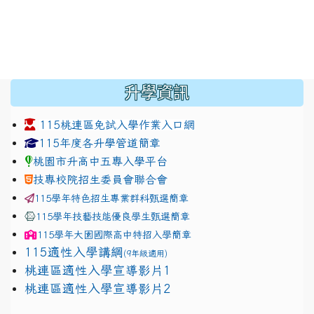
:::
升學資訊
115桃連區免試入學作業入口網
link to https://www.jhjhs.tyc.edu.tw/modules/tadnew
link to http://tyc.entry.ed
link to http://tyc.entry.ed
115年度各升學管道簡章
桃園市升高中五專入學平台
技專校院招生委員會聯合會
115學年特色招生專業群科甄選簡章
115學年技藝技能優良學生甄選簡章
115學年
大園國際高中
特招入學簡章
115適性入學講綱
(9年級適用)
link to https://docs.google.com/presentation/
桃連區適性入學宣導影片1
link to https://docs.google.com/presentation/
114適性入學講綱
1111
桃連區適性入學宣導影片2
(