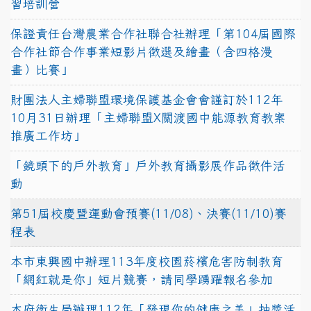
習培訓營
保證責任台灣農業合作社聯合社辦理「第104屆國際
合作社節合作事業短影片徵選及繪畫（含四格漫
畫）比賽」
財團法人主婦聯盟環境保護基金會會謹訂於112年
10月31日辦理「主婦聯盟X關渡國中能源教育教案
推廣工作坊」
「鏡頭下的戶外教育」戶外教育攝影展作品徵件活
動
第51屆校慶暨運動會預賽(11/08)、決賽(11/10)賽
程表
本市東興國中辦理113年度校園菸檳危害防制教育
「網紅就是你」短片競賽，請同學踴躍報名參加
本府衛生局辦理112年「發現你的健康之美」抽獎活