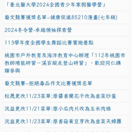
「臺北醫大學2024全國青少年寒假醫學營」
藝文競賽獲獎名單~健康促進85210漫畫(七年級)
2024冬令營-卓越領袖探索營
113學年度全國學生舞蹈比賽實施要點
桃園市戶外教育及海洋教育中心辦理「112年桃園市
教師增能研習－溪百縱走登山研習」，歡迎同仁踴
躍參與
藝文競賽~拒絕毒品作文比賽獲獎名單
松晟更改11/23菜單:原醬香蘭花干改為韭菜炒蛋
沅益更改11/21菜單:原小瓜肉片改為玉米肉燥
沅益更改11/23菜單:原香菇黃豆芽改為韭菜天婦羅