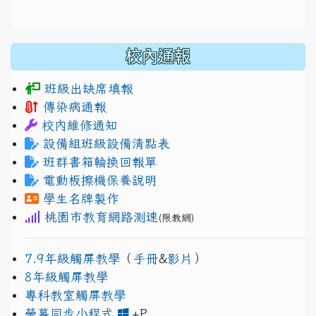
校內通報
班級出缺席填報
傳染病通報
校內維修通知
設備組班級設備清點表
班群書箱輪換回報單
電動板擦機保養說明
學生名牌製作
桃園市教育網路測速
(限教網)
7.9年級觸屏教學
（
手冊
&
影片
）
8年級觸屏教學
專科教室觸屏教學
link to https://www.jh
link to https://drive.googl
螢幕同步小程式
+P