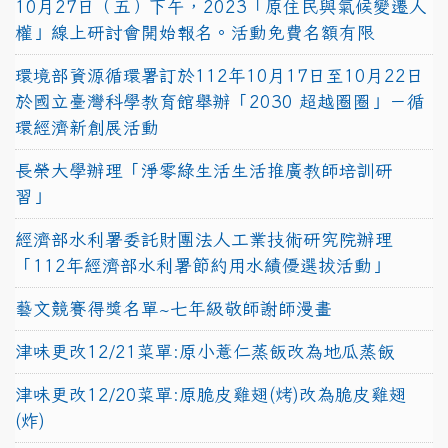
10月27日（五）下午，2023「原住民與氣候變遷人
權」線上研討會開始報名。活動免費名額有限
環境部資源循環署訂於112年10月17日至10月22日
於國立臺灣科學教育館舉辦「2030 超越圈圈」－循
環經濟新創展活動
長榮大學辦理「淨零綠生活生活推廣教師培訓研
習」
經濟部水利署委託財團法人工業技術研究院辦理
「112年經濟部水利署節約用水績優選拔活動」
藝文競賽得獎名單~七年級敬師謝師漫畫
津味更改12/21菜單:原小薏仁蒸飯改為地瓜蒸飯
津味更改12/20菜單:原脆皮雞翅(烤)改為脆皮雞翅
(炸)