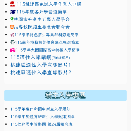
115桃連區免試入學作業入口網
link to https://www.jhjhs.tyc.edu.tw/modules/tadnew
link to http://tyc.entry.ed
link to http://tyc.entry.ed
115年度各升學管道簡章
桃園市升高中五專入學平台
技專校院招生委員會聯合會
115學年特色招生專業群科甄選簡章
115學年技藝技能優良學生甄選簡章
115學年
大園國際高中
特招入學簡章
115適性入學講綱
(9年級適用)
link to https://docs.google.com/presentation/
桃連區適性入學宣導影片1
link to https://docs.google.com/presentation/
114適性入學講綱
1111
桃連區適性入學宣導影片2
(
新生入學專區
115學年度仁和國中新生入學須知
115學年度體育班新生入學
甄(審)簡章
115仁和國中管樂團 第24屆報名表