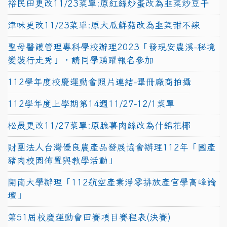
裕民田更改11/23菜單:原紅絲炒蛋改為韭菜炒豆干
津味更改11/23菜單:原大瓜鮮菇改為韭菜甜不辣
聖母醫護管理專科學校辦理2023「發現安農溪-秘境
變裝行走秀」，請同學踴躍報名參加
112學年度校慶運動會照片連結-畢冊廠商拍攝
112學年度上學期第14週11/27-12/1菜單
松晟更改11/27菜單:原脆薯肉絲改為什錦花椰
財團法人台灣優良農產品發展協會辦理112年「國產
豬肉校園佈置與教學活動」
開南大學辦理「112航空產業淨零排放產官學高峰論
壇」
第51屆校慶運動會田賽項目賽程表(決賽)