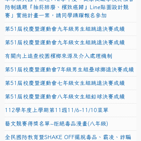
防制議題『抽菸肺廢、檳致癌歸』Line貼圖設計競
賽」實施計畫一案，請同學踴躍報名參加
第51屆校慶暨運動會九年級男生組跳遠決賽成績
第51屆校慶暨運動會九年級女生組跳遠決賽成績
有關向上追查校園檳榔來源及介入處理機制
第51屆校慶暨運動會7年級男生組壘球擲遠決賽成績
第51屆校慶暨運動會七年級女生組跳遠決賽成績
第51屆校慶暨運動會八年級女生組鉛球決賽成績
112學年度上學期第11週11/6-11/10菜單
藝文競賽得獎名單~拒絕毒品漫畫(八年級)
全民國防教育暨SHAKE OFF擺脫毒品、霸凌、詐騙