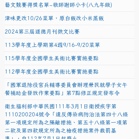
藝文競賽得獎名單~敬師謝師小卡(八九年級)
津味更改10/26菜單，原白飯改小米蒸飯
2024第三屆道德月刊徵文比賽
113學年度上學期第4週9/16-9/20菜單
115學年度全國學生美術比賽實施要點
112學年度全國學生美術比賽實施要點
「國軍退除役官兵輔導委員會辦理榮民就學子女午
餐補助金發放作業要點」第7點修正規定發布令
衛生福利部中華民國111年3月1日衛授疾字第
1110200204號令「違反傳染病防治法第四十八條
第一項規定所為之隔離措施、第五十八條第一項第
二款及第四款規定所為之檢疫措施案件裁罰基
準」，自112年7月1日起廢止