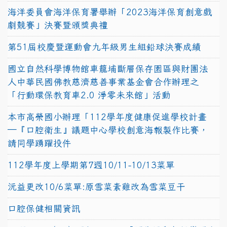
海洋委員會海洋保育署舉辦「2023海洋保育創意戲
劇競賽」決賽暨頒獎典禮
第51屆校慶暨運動會九年級男生組鉛球決賽成績
國立自然科學博物館車籠埔斷層保存園區與財團法
人中華民國佛教慈濟慈善事業基金會合作辦理之
「行動環保教育車2.0 淨零未來館」活動
本市高榮國小辦理「112學年度健康促進學校計畫
─『口腔衛生』議題中心學校創意海報製作比賽，
請同學踴躍投件
112學年度上學期第7週10/11-10/13菜單
沅益更改10/6菜單:原雪菜素雞改為雪菜豆干
口腔保健相關資訊