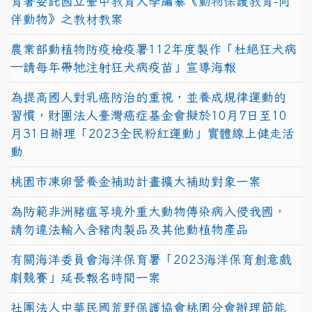
育署委託國立臺中教育大學編纂《動物保護教育-同
伴動物》之教材教案
農業部動植物防疫檢疫署112年度製作「杜絕狂犬病
—請每年帶牠注射狂犬病疫苗」宣導海報
為提高國人對乳癌防治的重視，並養成規律運動的
習慣，財團法人臺灣癌症基金會擬於10月7日至10
月31日辦理「2023全民粉紅運動」實體線上健走活
動
桃園市凍卵營養金補助計畫擴大補助對象一案
為防範非洲豬瘟等境外重大動物傳染病入侵我國，
請勿違法輸入含豬肉製品及其他動植物產品
有關海洋委員會海洋保育署「2023海洋保育創意戲
劇競賽」延長報名時間一案
社團法人中華民國荒野保護協會桃園分會辦理節能