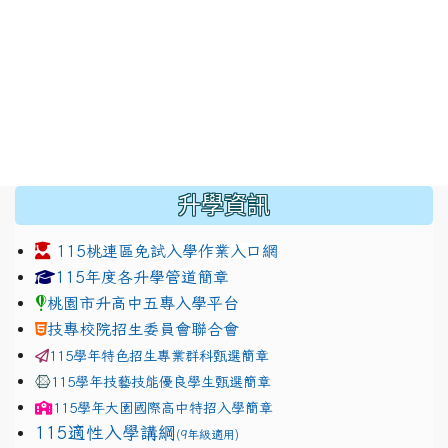
:::
升學資訊
115桃連區免試入學作業入口網
link to https://www.jhjhs.tyc.edu.tw/modules/tadnew
link to http://tyc.entry.ed
link to http://tyc.entry.ed
115年度各升學管道簡章
桃園市升高中五專入學平台
技專校院招生委員會聯合會
115學年特色招生專業群科甄選簡章
115學年技藝技能優良學生甄選簡章
115學年
大園國際高中
特招入學簡章
115適性入學講綱
(9年級適用)