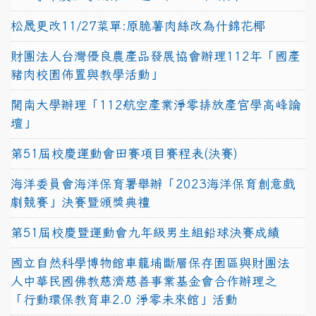
松晟更改11/27菜單:原脆薯肉絲改為什錦花椰
財團法人台灣優良農產品發展協會辦理112年「國產
豬肉校園佈置與教學活動」
開南大學辦理「112航空產業淨零排放產官學高峰論
壇」
第51屆校慶運動會田賽項目賽程表(決賽)
海洋委員會海洋保育署舉辦「2023海洋保育創意戲
劇競賽」決賽暨頒獎典禮
第51屆校慶暨運動會九年級男生組鉛球決賽成績
國立自然科學博物館車籠埔斷層保存園區與財團法
人中華民國佛教慈濟慈善事業基金會合作辦理之
「行動環保教育車2.0 淨零未來館」活動