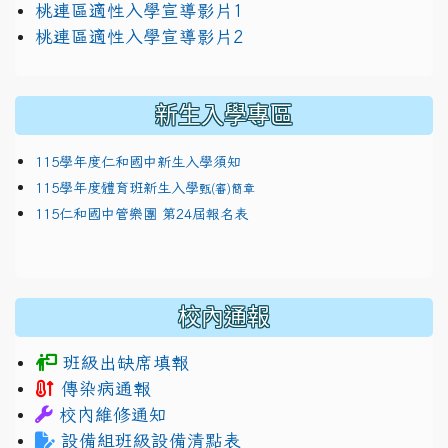
link to https://docs.google.com/presentation/
桃連區適性入學宣導影片1
link to https://docs.google.com/presentation/
114適性入學講綱
1111
桃連區適性入學宣導影片2
(
新生入學專區
115學年度仁和國中新生入學須知
115學年度體育班新生入學
甄(審)簡章
115仁和國中管樂團 第24屆報名表
校內通報
班級出缺席填報
傳染病通報
校內維修通知
設備組班級設備清點表