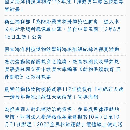
國立海洋科技博物館112年度「推動青年綠色旅遊專
案計畫」
衛生福利部「為防治嚴重特殊傳染性肺炎，進入本
公告所示場所應佩戴口罩，並自中華民國112年8月
15日生效」公告
國立海洋科技博物館舉辦海底船說紀錄片觀賞活動
為加強動物保護教育之推廣，教育部國民及學前教
育署委託國立臺中教育大學編纂《動物保護教育-同
伴動物》之教材教案
農業部動植物防疫檢疫署112年度製作「杜絕狂犬病
—請每年帶牠注射狂犬病疫苗」宣導海報
為提高國人對乳癌防治的重視，並養成規律運動的
習慣，財團法人臺灣癌症基金會擬於10月7日至10
月31日辦理「2023全民粉紅運動」實體線上健走活