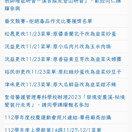
教師增能研習－溪百縱走登山研習」，歡迎同仁踴
躍參與
藝文競賽~拒絕毒品作文比賽獲獎名單
松晟更改11/23菜單:原醬香蘭花干改為韭菜炒蛋
沅益更改11/21菜單:原小瓜肉片改為玉米肉燥
沅益更改11/23菜單:原香菇黃豆芽改為韭菜天婦羅
裕民田更改11/23菜單:原紅絲炒蛋改為韭菜炒豆干
津味更改11/23菜單:原大瓜鮮菇改為韭菜甜不辣
聖母醫護管理專科學校辦理2023「發現安農溪-秘境
變裝行走秀」，請同學踴躍報名參加
112學年度校慶運動會照片連結-畢冊廠商拍攝
112學年度上學期第14週11/27-12/1菜單