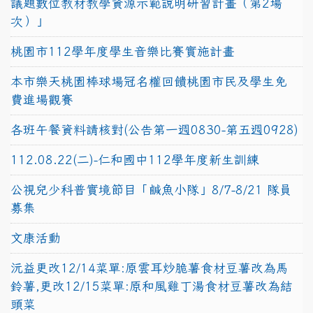
議題數位教材教學資源示範說明研習計畫（第2場
次）」
桃園市112學年度學生音樂比賽實施計畫
本市樂天桃園棒球場冠名權回饋桃園市民及學生免
費進場觀賽
各班午餐資料請核對(公告第一週0830-第五週0928)
112.08.22(二)-仁和國中112學年度新生訓練
公視兒少科普實境節目「鹹魚小隊」8/7-8/21 隊員
募集
文康活動
沅益更改12/14菜單:原雲耳炒脆薯食材豆薯改為馬
鈴薯,更改12/15菜單:原和風雞丁湯食材豆薯改為結
頭菜