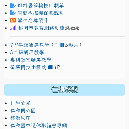
班群書箱輪換回報單
電動板擦機保養說明
學生名牌製作
桃園市教育網路測速
(限教網)
7.9年級觸屏教學
（
手冊
&
影片
）
8年級觸屏教學
專科教室觸屏教學
link to https://www.jh
link to https://drive.googl
螢幕同步小程式
+P
仁和報報
仁和之光
仁和同心園
整潔秩序
仁和國中退休聯誼會專網