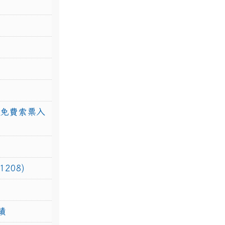
館免費索票入
208)
績