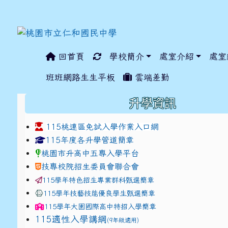
回首頁
學校簡介
處室介紹
處室
:::
班班網路生生平板
雲端差勤
:::
升學資訊
115桃連區免試入學作業入口網
link to https://www.jhjhs.tyc.edu.tw/modules/ta
link to http://tyc.entr
link to http://tyc.entr
115年度各升學管道簡章
桃園市升高中五專入學平台
技專校院招生委員會聯合會
115學年特色招生專業群科甄選簡章
115學年技藝技能優良學生甄選簡章
115學年
大園國際高中
特招入學簡章
115適性入學講綱
(9年級適用)