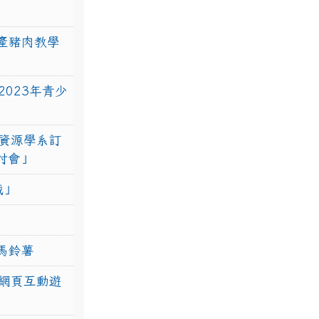
產豬肉教學
023年青少
資源學系訂
研討會」
戰」
馬鈴薯
網頁互動遊