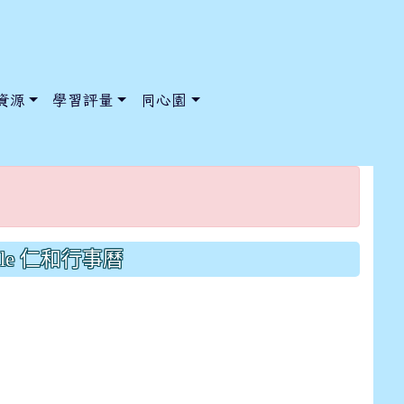
資源
學習評量
同心園
/ChooseSys?s=05 style=font-size: 1rem; background-color:
/ChooseSys?s=05 style=font-size: 1rem; background-color:
gle 仁和行事曆