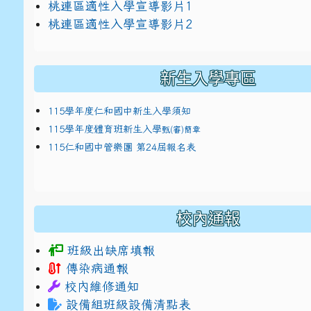
link to https://docs.google.com/presentat
桃連區適性入學宣導影片1
link to https://docs.google.com/presentat
114適性入學講綱
1
桃連區適性入學宣導影片2
(
新生入學專區
115學年度仁和國中新生入學須知
115學年度體育班新生入學
甄(審)簡章
115仁和國中管樂團 第24屆報名表
校內通報
班級出缺席填報
傳染病通報
校內維修通知
設備組班級設備清點表