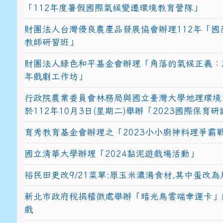
「112年度暑假國際氣候變遷環境教育營隊」
財團法人台灣優良農產品發展協會辦理112年「國
教師研習班」
財團法人綠色和平基金會辦理「角落的氣候正義：2
年戲劇工作坊」
行政院農業委員會林務局與國立臺灣大學地理環境
於112年10月3日(星期二)舉辦「2023國際保育
育秀教育基金會辦理之「2023小小廚神料理爭霸
國立清華大學辦理「2024黏泥遊戲場活動」
裕民田更改9/21菜單:原玉米濃湯食材,其中蛋改為
新北市政府稅捐稽徵處舉辦「暗光鳥雲端幸運卡」
戲