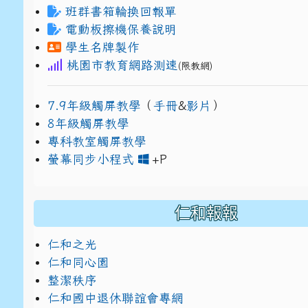
班群書箱輪換回報單
電動板擦機保養說明
學生名牌製作
桃園市教育網路測速
(限教網)
7.9年級觸屏教學
（
手冊
&
影片
）
8年級觸屏教學
專科教室觸屏教學
link to https://www
link to https://drive.g
螢幕同步小程式
+P
仁和報報
仁和之光
仁和同心園
整潔秩序
仁和國中退休聯誼會專網