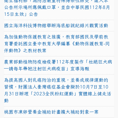
衛生福利部「為防治嚴重特殊傳染性肺炎，進入本
公告所示場所應佩戴口罩，並自中華民國112年8月
15日生效」公告
國立海洋科技博物館舉辦海底船說紀錄片觀賞活動
為加強動物保護教育之推廣，教育部國民及學前教
育署委託國立臺中教育大學編纂《動物保護教育-同
伴動物》之教材教案
農業部動植物防疫檢疫署112年度製作「杜絕狂犬病
—請每年帶牠注射狂犬病疫苗」宣導海報
為提高國人對乳癌防治的重視，並養成規律運動的
習慣，財團法人臺灣癌症基金會擬於10月7日至10
月31日辦理「2023全民粉紅運動」實體線上健走活
動
桃園市凍卵營養金補助計畫擴大補助對象一案