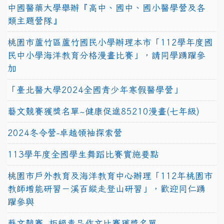
中國醫藥大學舉辦『高中、國中、國小醫學營及各
類主題營隊』
桃園市蘆竹區蘆竹國民小學辦理本市「112學年度國
民中小學海洋教育分格漫畫比賽」，請同學踴躍參
加
「臺北醫大學2024全國青少年寒假醫學營」
藝文競賽獲獎名單~健康促進85210漫畫(七年級)
2024冬令營-卓越領袖探索營
113學年度全國學生舞蹈比賽實施要點
桃園市戶外教育及海洋教育中心辦理「112年桃園市
教師增能研習－溪百縱走登山研習」，歡迎同仁踴
躍參與
藝文競賽~拒絕毒品作文比賽獲獎名單