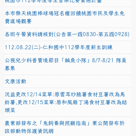
桃園市112學年度學生音樂比賽實施計畫
本市樂天桃園棒球場冠名權回饋桃園市民及學生免
費進場觀賽
各班午餐資料請核對(公告第一週0830-第五週0928)
112.08.22(二)-仁和國中112學年度新生訓練
公視兒少科普實境節目「鹹魚小隊」8/7-8/21 隊員
募集
文康活動
沅益更改12/14菜單:原雲耳炒脆薯食材豆薯改為馬
鈴薯,更改12/15菜單:原和風雞丁湯食材豆薯改為結
頭菜
農業部發布之「兔飼養與照顧指南」業公開發布於
該部動物保護資訊網