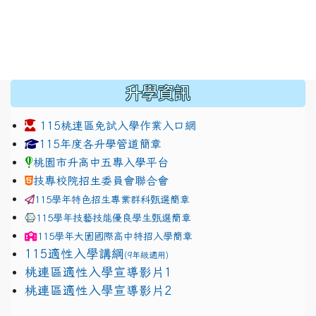
:::
升學資訊
115桃連區免試入學作業入口網
link to https://www.jhjhs.tyc.edu.tw/modules/tadnew
link to http://tyc.entry.ed
link to http://tyc.entry.ed
115年度各升學管道簡章
桃園市升高中五專入學平台
技專校院招生委員會聯合會
115學年特色招生專業群科甄選簡章
115學年技藝技能優良學生甄選簡章
115學年
大園國際高中
特招入學簡章
115適性入學講綱
(9年級適用)
link to https://docs.google.com/presentation/
桃連區適性入學宣導影片1
link to https://docs.google.com/presentation/
114適性入學講綱
1111
桃連區適性入學宣導影片2
(