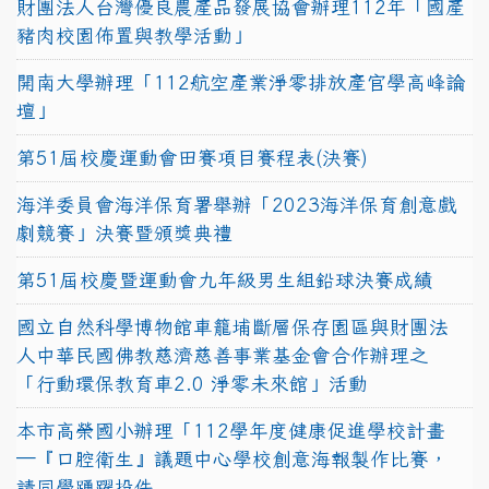
財團法人台灣優良農產品發展協會辦理112年「國產
豬肉校園佈置與教學活動」
開南大學辦理「112航空產業淨零排放產官學高峰論
壇」
第51屆校慶運動會田賽項目賽程表(決賽)
海洋委員會海洋保育署舉辦「2023海洋保育創意戲
劇競賽」決賽暨頒獎典禮
第51屆校慶暨運動會九年級男生組鉛球決賽成績
國立自然科學博物館車籠埔斷層保存園區與財團法
人中華民國佛教慈濟慈善事業基金會合作辦理之
「行動環保教育車2.0 淨零未來館」活動
本市高榮國小辦理「112學年度健康促進學校計畫
─『口腔衛生』議題中心學校創意海報製作比賽，
請同學踴躍投件