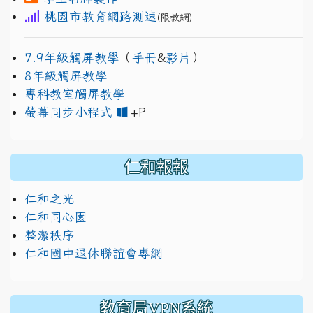
桃園市教育網路測速
(限教網)
7.9年級觸屏教學
（
手冊
&
影片
）
8年級觸屏教學
專科教室觸屏教學
link to https://www.jh
link to https://drive.googl
螢幕同步小程式
+P
仁和報報
仁和之光
仁和同心園
整潔秩序
仁和國中退休聯誼會專網
教育局VPN系統