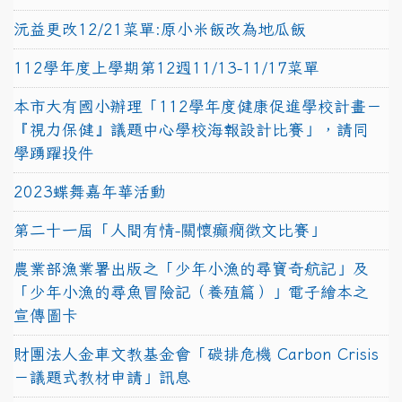
沅益更改12/21菜單:原小米飯改為地瓜飯
112學年度上學期第12週11/13-11/17菜單
本市大有國小辦理「112學年度健康促進學校計畫－
『視力保健』議題中心學校海報設計比賽」，請同
學踴躍投件
2023蝶舞嘉年華活動
第二十一屆「人間有情-關懷癲癇徵文比賽」
農業部漁業署出版之「少年小漁的尋寶奇航記」及
「少年小漁的尋魚冒險記（養殖篇）」電子繪本之
宣傳圖卡
財團法人金車文教基金會「碳排危機 Carbon Crisis
－議題式教材申請」訊息