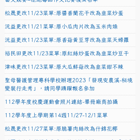
松晟更改11/23菜單:原醬香蘭花干改為韭菜炒蛋
沅益更改11/21菜單:原小瓜肉片改為玉米肉燥
沅益更改11/23菜單:原香菇黃豆芽改為韭菜天婦羅
裕民田更改11/23菜單:原紅絲炒蛋改為韭菜炒豆干
津味更改11/23菜單:原大瓜鮮菇改為韭菜甜不辣
聖母醫護管理專科學校辦理2023「發現安農溪-秘境
變裝行走秀」，請同學踴躍報名參加
112學年度校慶運動會照片連結-畢冊廠商拍攝
112學年度上學期第14週11/27-12/1菜單
松晟更改11/27菜單:原脆薯肉絲改為什錦花椰