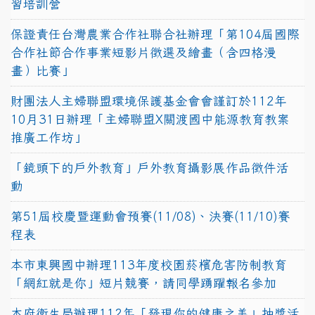
習培訓營
保證責任台灣農業合作社聯合社辦理「第104屆國際
合作社節合作事業短影片徵選及繪畫（含四格漫
畫）比賽」
財團法人主婦聯盟環境保護基金會會謹訂於112年
10月31日辦理「主婦聯盟X關渡國中能源教育教案
推廣工作坊」
「鏡頭下的戶外教育」戶外教育攝影展作品徵件活
動
第51屆校慶暨運動會預賽(11/08)、決賽(11/10)賽
程表
本市東興國中辦理113年度校園菸檳危害防制教育
「網紅就是你」短片競賽，請同學踴躍報名參加
本府衛生局辦理112年「發現你的健康之美」抽獎活