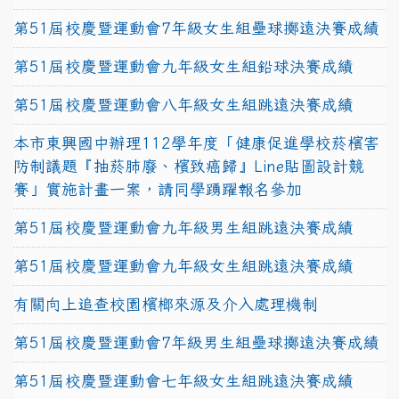
第51屆校慶暨運動會7年級女生組壘球擲遠決賽成績
第51屆校慶暨運動會九年級女生組鉛球決賽成績
第51屆校慶暨運動會八年級女生組跳遠決賽成績
本市東興國中辦理112學年度「健康促進學校菸檳害
防制議題『抽菸肺廢、檳致癌歸』Line貼圖設計競
賽」實施計畫一案，請同學踴躍報名參加
第51屆校慶暨運動會九年級男生組跳遠決賽成績
第51屆校慶暨運動會九年級女生組跳遠決賽成績
有關向上追查校園檳榔來源及介入處理機制
第51屆校慶暨運動會7年級男生組壘球擲遠決賽成績
第51屆校慶暨運動會七年級女生組跳遠決賽成績