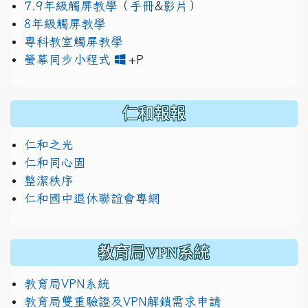
7.9年級觸屏教學
（
手冊
&
影片
）
8年級觸屏教學
專科教室觸屏教學
link to https://www.jh
link to https://drive.googl
螢幕同步小程式
+P
仁和報報
仁和之光
仁和同心園
整潔秩序
仁和國中退休聯誼會專網
教育局VPN系統
教育局VPN系統
教育局雙重驗證及VPN解鎖需求申請