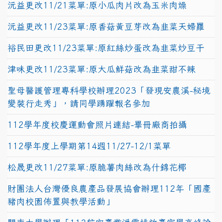
沅益更改11/21菜單:原小瓜肉片改為玉米肉燥
沅益更改11/23菜單:原香菇黃豆芽改為韭菜天婦羅
裕民田更改11/23菜單:原紅絲炒蛋改為韭菜炒豆干
津味更改11/23菜單:原大瓜鮮菇改為韭菜甜不辣
聖母醫護管理專科學校辦理2023「發現安農溪-秘境
變裝行走秀」，請同學踴躍報名參加
112學年度校慶運動會照片連結-畢冊廠商拍攝
112學年度上學期第14週11/27-12/1菜單
松晟更改11/27菜單:原脆薯肉絲改為什錦花椰
財團法人台灣優良農產品發展協會辦理112年「國產
豬肉校園佈置與教學活動」