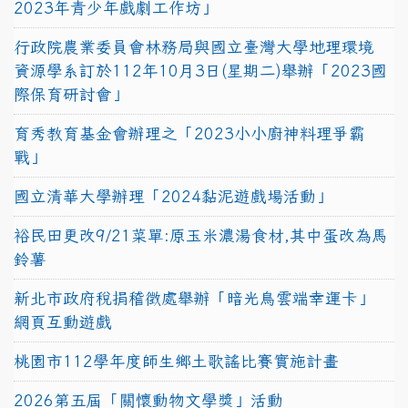
2023年青少年戲劇工作坊」
行政院農業委員會林務局與國立臺灣大學地理環境
資源學系訂於112年10月3日(星期二)舉辦「2023國
際保育研討會」
育秀教育基金會辦理之「2023小小廚神料理爭霸
戰」
國立清華大學辦理「2024黏泥遊戲場活動」
裕民田更改9/21菜單:原玉米濃湯食材,其中蛋改為馬
鈴薯
新北市政府稅捐稽徵處舉辦「暗光鳥雲端幸運卡」
網頁互動遊戲
桃園市112學年度師生鄉土歌謠比賽實施計畫
2026第五屆「關懷動物文學獎」活動