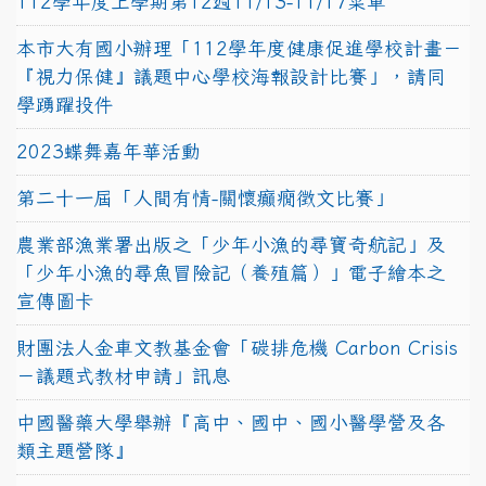
112學年度上學期第12週11/13-11/17菜單
本市大有國小辦理「112學年度健康促進學校計畫－
『視力保健』議題中心學校海報設計比賽」，請同
學踴躍投件
2023蝶舞嘉年華活動
第二十一屆「人間有情-關懷癲癇徵文比賽」
農業部漁業署出版之「少年小漁的尋寶奇航記」及
「少年小漁的尋魚冒險記（養殖篇）」電子繪本之
宣傳圖卡
財團法人金車文教基金會「碳排危機 Carbon Crisis
－議題式教材申請」訊息
中國醫藥大學舉辦『高中、國中、國小醫學營及各
類主題營隊』