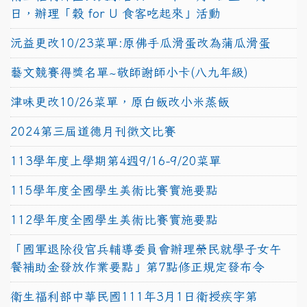
日，辦理「穀 for U 食客吃起來」活動
沅益更改10/23菜單:原佛手瓜滑蛋改為蒲瓜滑蛋
藝文競賽得獎名單~敬師謝師小卡(八九年級)
津味更改10/26菜單，原白飯改小米蒸飯
2024第三屆道德月刊徵文比賽
113學年度上學期第4週9/16-9/20菜單
115學年度全國學生美術比賽實施要點
112學年度全國學生美術比賽實施要點
「國軍退除役官兵輔導委員會辦理榮民就學子女午
餐補助金發放作業要點」第7點修正規定發布令
衛生福利部中華民國111年3月1日衛授疾字第