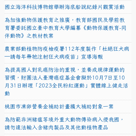
國立海洋科技博物館舉辦海底船說紀錄片觀賞活動
為加強動物保護教育之推廣，教育部國民及學前教
育署委託國立臺中教育大學編纂《動物保護教育-同
伴動物》之教材教案
農業部動植物防疫檢疫署112年度製作「杜絕狂犬病
—請每年帶牠注射狂犬病疫苗」宣導海報
為提高國人對乳癌防治的重視，並養成規律運動的
習慣，財團法人臺灣癌症基金會擬於10月7日至10
月31日辦理「2023全民粉紅運動」實體線上健走活
動
桃園市凍卵營養金補助計畫擴大補助對象一案
為防範非洲豬瘟等境外重大動物傳染病入侵我國，
請勿違法輸入含豬肉製品及其他動植物產品