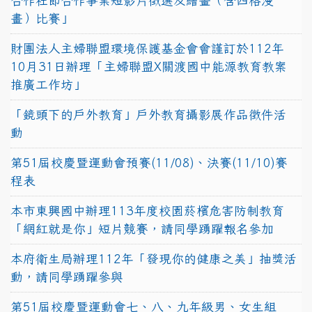
合作社節合作事業短影片徵選及繪畫（含四格漫
畫）比賽」
財團法人主婦聯盟環境保護基金會會謹訂於112年
10月31日辦理「主婦聯盟X關渡國中能源教育教案
推廣工作坊」
「鏡頭下的戶外教育」戶外教育攝影展作品徵件活
動
第51屆校慶暨運動會預賽(11/08)、決賽(11/10)賽
程表
本市東興國中辦理113年度校園菸檳危害防制教育
「網紅就是你」短片競賽，請同學踴躍報名參加
本府衛生局辦理112年「發現你的健康之美」抽獎活
動，請同學踴躍參與
第51屆校慶暨運動會七、八、九年級男、女生組