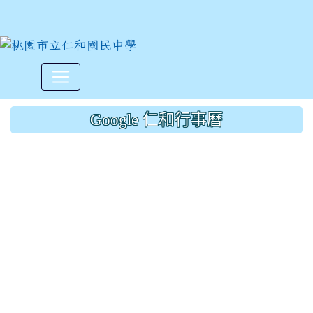
沅益更改11/18菜單:原鮮菇花
:::
Google 仁和行事曆