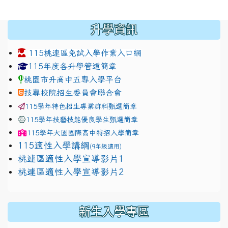
:::
升學資訊
115桃連區免試入學作業入口網
link to https://www.jhjhs.tyc.edu.tw/modules/tadnew
link to http://tyc.entry.ed
link to http://tyc.entry.ed
115年度各升學管道簡章
桃園市升高中五專入學平台
技專校院招生委員會聯合會
115學年特色招生專業群科甄選簡章
115學年技藝技能優良學生甄選簡章
115學年
大園國際高中
特招入學簡章
115適性入學講綱
(9年級適用)
link to https://docs.google.com/presentation/
桃連區適性入學宣導影片1
link to https://docs.google.com/presentation/
114適性入學講綱
1111
桃連區適性入學宣導影片2
(
新生入學專區