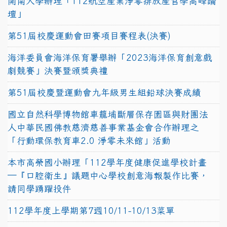
開南大學辦理「112航空產業淨零排放產官學高峰論
壇」
第51屆校慶運動會田賽項目賽程表(決賽)
海洋委員會海洋保育署舉辦「2023海洋保育創意戲
劇競賽」決賽暨頒獎典禮
第51屆校慶暨運動會九年級男生組鉛球決賽成績
國立自然科學博物館車籠埔斷層保存園區與財團法
人中華民國佛教慈濟慈善事業基金會合作辦理之
「行動環保教育車2.0 淨零未來館」活動
本市高榮國小辦理「112學年度健康促進學校計畫
─『口腔衛生』議題中心學校創意海報製作比賽，
請同學踴躍投件
112學年度上學期第7週10/11-10/13菜單