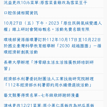
沅益更改10/6菜單:原雪菜素雞改為雪菜豆干
口腔保健相關資訊
10月27日（五）下午，2023「原住民與氣候變遷人
權」線上研討會開始報名。活動免費名額有限
環境部資源循環署訂於112年10月17日至10月22日
於國立臺灣科學教育館舉辦「2030 超越圈圈」－循
環經濟新創展活動
長榮大學辦理「淨零綠生活生活推廣教師培訓研
習」
經濟部水利署委託財團法人工業技術研究院辦理
「112年經濟部水利署節約用水績優選拔活動」
藝文競賽得獎名單~七年級敬師謝師漫畫
津味更改12/21菜單:原小薏仁蒸飯改為地瓜蒸飯