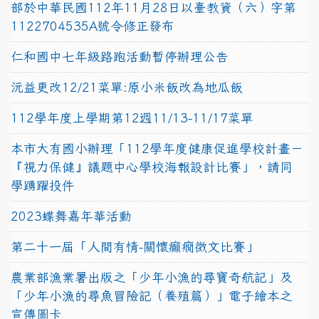
部於中華民國112年11月28日以臺教資（六）字第
1122704535A號令修正發布
仁和國中七年級路跑活動暫停辦理公告
沅益更改12/21菜單:原小米飯改為地瓜飯
112學年度上學期第12週11/13-11/17菜單
本市大有國小辦理「112學年度健康促進學校計畫－
『視力保健』議題中心學校海報設計比賽」，請同
學踴躍投件
2023蝶舞嘉年華活動
第二十一屆「人間有情-關懷癲癇徵文比賽」
農業部漁業署出版之「少年小漁的尋寶奇航記」及
「少年小漁的尋魚冒險記（養殖篇）」電子繪本之
宣傳圖卡