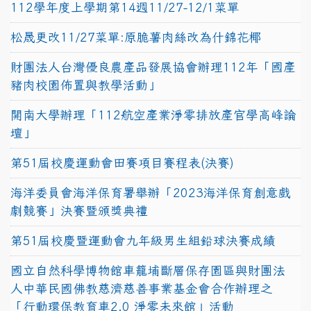
112學年度上學期第14週11/27-12/1菜單
松晟更改11/27菜單:原脆薯肉絲改為什錦花椰
財團法人台灣優良農產品發展協會辦理112年「國產
豬肉校園佈置與教學活動」
開南大學辦理「112航空產業淨零排放產官學高峰論
壇」
第51屆校慶運動會田賽項目賽程表(決賽)
海洋委員會海洋保育署舉辦「2023海洋保育創意戲
劇競賽」決賽暨頒獎典禮
第51屆校慶暨運動會九年級男生組鉛球決賽成績
國立自然科學博物館車籠埔斷層保存園區與財團法
人中華民國佛教慈濟慈善事業基金會合作辦理之
「行動環保教育車2.0 淨零未來館」活動