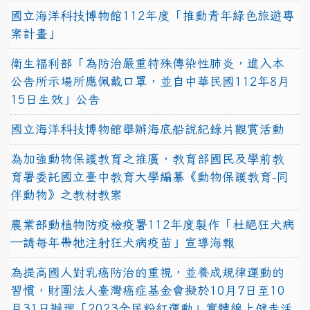
國立海洋科技博物館112年度「推動青年綠色旅遊專
案計畫」
衛生福利部「為防治嚴重特殊傳染性肺炎，進入本
公告所示場所應佩戴口罩，並自中華民國112年8月
15日生效」公告
國立海洋科技博物館舉辦海底船說紀錄片觀賞活動
為加強動物保護教育之推廣，教育部國民及學前教
育署委託國立臺中教育大學編纂《動物保護教育-同
伴動物》之教材教案
農業部動植物防疫檢疫署112年度製作「杜絕狂犬病
—請每年帶牠注射狂犬病疫苗」宣導海報
為提高國人對乳癌防治的重視，並養成規律運動的
習慣，財團法人臺灣癌症基金會擬於10月7日至10
月31日辦理「2023全民粉紅運動」實體線上健走活