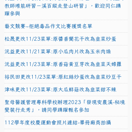
教師增能研習－溪百縱走登山研習」，歡迎同仁踴
躍參與
藝文競賽~拒絕毒品作文比賽獲獎名單
松晟更改11/23菜單:原醬香蘭花干改為韭菜炒蛋
沅益更改11/21菜單:原小瓜肉片改為玉米肉燥
沅益更改11/23菜單:原香菇黃豆芽改為韭菜天婦羅
裕民田更改11/23菜單:原紅絲炒蛋改為韭菜炒豆干
津味更改11/23菜單:原大瓜鮮菇改為韭菜甜不辣
聖母醫護管理專科學校辦理2023「發現安農溪-秘境
變裝行走秀」，請同學踴躍報名參加
112學年度校慶運動會照片連結-畢冊廠商拍攝