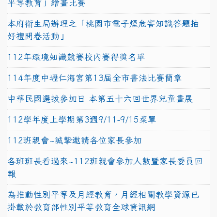
平等教育」繪畫比賽
本府衛生局辦理之「桃園市電子煙危害知識答題抽
好禮問卷活動」
112年環境知識競賽校內賽得獎名單
114年度中壢仁海宮第13屆全市書法比賽簡章
中華民國選拔參加日 本第五十六回世界兒童畫展
112學年度上學期第3週9/11-9/15菜單
112班親會~誠摯邀請各位家長參加
各班班長看過來~112班親會參加人數暨家長委員回
報
為推動性別平等及月經教育，月經相關教學資源已
掛載於教育部性別平等教育全球資訊網