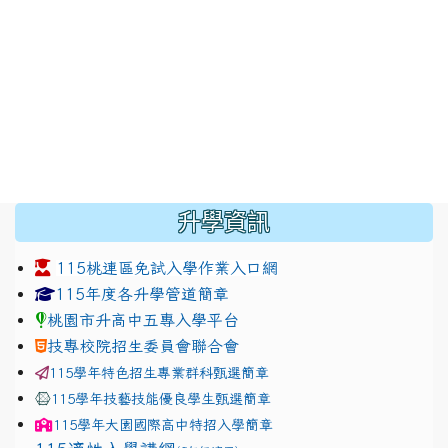
:::
升學資訊
115桃連區免試入學作業入口網
link to https://www.jhjhs.tyc.edu.tw/modules/tadnew
link to http://tyc.entry.ed
link to http://tyc.entry.ed
115年度各升學管道簡章
桃園市升高中五專入學平台
技專校院招生委員會聯合會
115學年特色招生專業群科甄選簡章
115學年技藝技能優良學生甄選簡章
115學年
大園國際高中
特招入學簡章