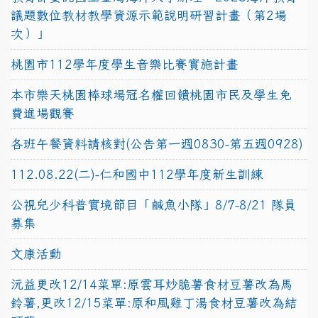
議題數位教材教學資源示範說明研習計畫（第2場
次）」
桃園市112學年度學生音樂比賽實施計畫
本市樂天桃園棒球場冠名權回饋桃園市民及學生免
費進場觀賽
各班午餐資料請核對(公告第一週0830-第五週0928)
112.08.22(二)-仁和國中112學年度新生訓練
公視兒少科普實境節目「鹹魚小隊」8/7-8/21 隊員
募集
文康活動
沅益更改12/14菜單:原雲耳炒脆薯食材豆薯改為馬
鈴薯,更改12/15菜單:原和風雞丁湯食材豆薯改為結