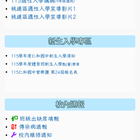
115適性入學講綱
(9年級適用)
link to https://docs.google.com/presentation/
桃連區適性入學宣導影片1
link to https://docs.google.com/presentation/
114適性入學講綱
1111
桃連區適性入學宣導影片2
(
新生入學專區
115學年度仁和國中新生入學須知
115學年度體育班新生入學
甄(審)簡章
115仁和國中管樂團 第24屆報名表
校內通報
班級出缺席填報
傳染病通報
校內維修通知