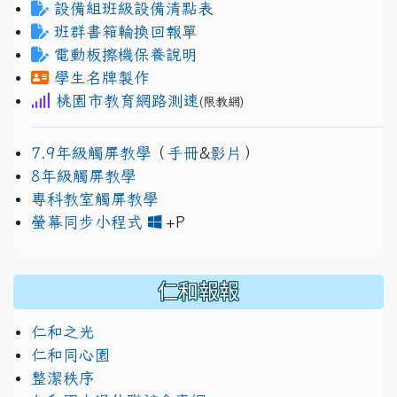
設備組班級設備清點表
班群書箱輪換回報單
電動板擦機保養說明
學生名牌製作
桃園市教育網路測速
(限教網)
7.9年級觸屏教學
（
手冊
&
影片
）
8年級觸屏教學
專科教室觸屏教學
link to https://www.jh
link to https://drive.googl
螢幕同步小程式
+P
仁和報報
仁和之光
仁和同心園
整潔秩序