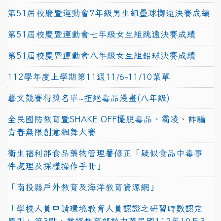
第51屆校慶暨運動會7年級男生組壘球擲遠決賽成績
第51屆校慶暨運動會七年級女生組跳遠決賽成績
第51屆校慶暨運動會八年級女生組鉛球決賽成績
112學年度上學期第11週11/6-11/10菜單
藝文競賽得獎名單~拒絕毒品漫畫(八年級)
全民國防教育暨SHAKE OFF擺脫毒品、霸凌、詐騙
青春無限創意飆舞大賽
衛生福利部食品藥物管理署修正「疑似食品中毒事
件處理及採樣操作手冊」
「南投縣戶外教育及海洋教育資源網」
「學校人員申請環境教育人員認證之研習時數認定