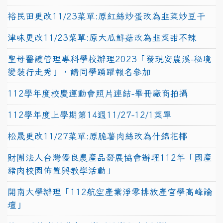
裕民田更改11/23菜單:原紅絲炒蛋改為韭菜炒豆干
津味更改11/23菜單:原大瓜鮮菇改為韭菜甜不辣
聖母醫護管理專科學校辦理2023「發現安農溪-秘境
變裝行走秀」，請同學踴躍報名參加
112學年度校慶運動會照片連結-畢冊廠商拍攝
112學年度上學期第14週11/27-12/1菜單
松晟更改11/27菜單:原脆薯肉絲改為什錦花椰
財團法人台灣優良農產品發展協會辦理112年「國產
豬肉校園佈置與教學活動」
開南大學辦理「112航空產業淨零排放產官學高峰論
壇」