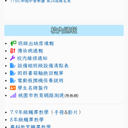
115仁和國中管樂團 第24屆報名表
校內通報
班級出缺席填報
傳染病通報
校內維修通知
設備組班級設備清點表
班群書箱輪換回報單
電動板擦機保養說明
學生名牌製作
桃園市教育網路測速
(限教網)
7.9年級觸屏教學
（
手冊
&
影片
）
8年級觸屏教學
專科教室觸屏教學