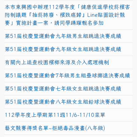
本市東興國中辦理112學年度「健康促進學校菸檳害
防制議題『抽菸肺廢、檳致癌歸』Line貼圖設計競
賽」實施計畫一案，請同學踴躍報名參加
第51屆校慶暨運動會九年級男生組跳遠決賽成績
第51屆校慶暨運動會九年級女生組跳遠決賽成績
有關向上追查校園檳榔來源及介入處理機制
第51屆校慶暨運動會7年級男生組壘球擲遠決賽成績
第51屆校慶暨運動會七年級女生組跳遠決賽成績
第51屆校慶暨運動會八年級女生組鉛球決賽成績
112學年度上學期第11週11/6-11/10菜單
藝文競賽得獎名單~拒絕毒品漫畫(八年級)