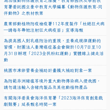
為加強動物保護教育之推廣，教育部國民及學前教
育署委託國立臺中教育大學編纂《動物保護教育-同
伴動物》之教材教案
農業部動植物防疫檢疫署112年度製作「杜絕狂犬病
—請每年帶牠注射狂犬病疫苗」宣導海報
為提高國人對乳癌防治的重視，並養成規律運動的
習慣，財團法人臺灣癌症基金會擬於10月7日至10
月31日辦理「2023全民粉紅運動」實體線上健走活
動
桃園市凍卵營養金補助計畫擴大補助對象一案
為防範非洲豬瘟等境外重大動物傳染病入侵我國，
請勿違法輸入含豬肉製品及其他動植物產品
有關海洋委員會海洋保育署「2023海洋保育創意戲
劇競賽」延長報名時間一案