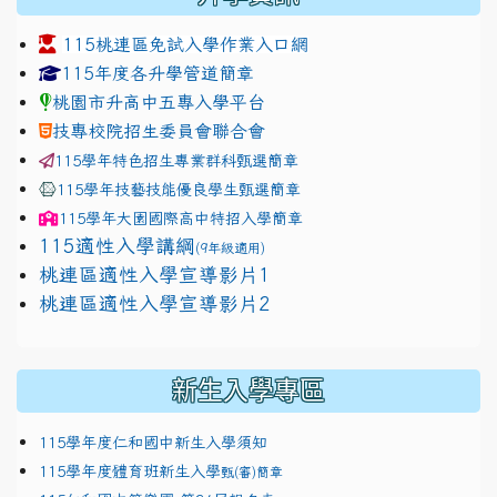
115桃連區免試入學作業入口網
link to https://www.jhjhs.tyc.edu.tw/modules/tadnew
link to http://tyc.entry.ed
link to http://tyc.entry.ed
115年度各升學管道簡章
桃園市升高中五專入學平台
技專校院招生委員會聯合會
115學年特色招生專業群科甄選簡章
115學年技藝技能優良學生甄選簡章
115學年
大園國際高中
特招入學簡章
115適性入學講綱
(9年級適用)
link to https://docs.google.com/presentation/
桃連區適性入學宣導影片1
link to https://docs.google.com/presentation/
114適性入學講綱
1111
桃連區適性入學宣導影片2
(
新生入學專區
115學年度仁和國中新生入學須知
115學年度體育班新生入學
甄(審)簡章