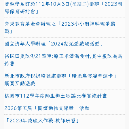
資源學系訂於112年10月3日(星期二)舉辦「2023國
際保育研討會」
育秀教育基金會辦理之「2023小小廚神料理爭霸
戰」
國立清華大學辦理「2024黏泥遊戲場活動」
裕民田更改9/21菜單:原玉米濃湯食材,其中蛋改為馬
鈴薯
新北市政府稅捐稽徵處舉辦「暗光鳥雲端幸運卡」
網頁互動遊戲
桃園市112學年度師生鄉土歌謠比賽實施計畫
2026第五屆「關懷動物文學獎」活動
「2023年減碳大作戰-教師研習」