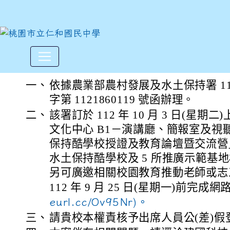
農業部農村發展及水土保持署「
:::
一、
依據農業部農村發展及水土保持署 112 
字第 1121860119 號函辦理。
二、
該署訂於 112 年 10 月 3 日(星期
文化中心 B1－演講廳、簡報室及視聽
保持酷學校授證及教育論壇暨交流營」並
水土保持酷學校及 5 所推廣示範基
另可廣邀相關校園教育推動老師或志
112 年 9 月 25 日(星期一)前完成
eurl.cc/Ov95Nr)。
三、
請貴校本權責核予出席人員公(差)假