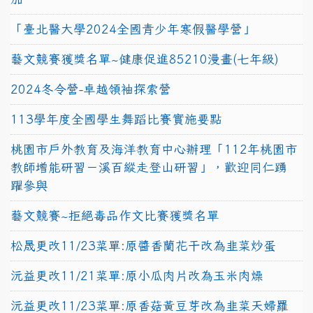
「臺北醫大學2024全國青少年寒假醫學營」
藝文競賽獲獎名單~健康促進85210漫畫(七年級)
2024冬令營-卓越領袖探索營
113學年度全國學生舞蹈比賽實施要點
桃園市戶外教育及海洋教育中心辦理「112年桃園市
教師增能研習－溪百縱走登山研習」，歡迎同仁踴
躍參與
藝文競賽~拒絕毒品作文比賽獲獎名單
松晟更改11/23菜單:原醬香蘭花干改為韭菜炒蛋
沅益更改11/21菜單:原小瓜肉片改為玉米肉燥
沅益更改11/23菜單:原香菇黃豆芽改為韭菜天婦羅