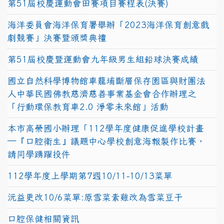
第51屆校慶運動會田賽項目賽程表(決賽)
海洋委員會海洋保育署舉辦「2023海洋保育創意戲
劇競賽」決賽暨頒獎典禮
第51屆校慶暨運動會九年級男生組鉛球決賽成績
國立自然科學博物館車籠埔斷層保存園區與財團法
人中華民國佛教慈濟慈善事業基金會合作辦理之
「行動環保教育車2.0 淨零未來館」活動
本市高榮國小辦理「112學年度健康促進學校計畫
─『口腔衛生』議題中心學校創意海報製作比賽，
請同學踴躍投件
112學年度上學期第7週10/11-10/13菜單
沅益更改10/6菜單:原雪菜素雞改為雪菜豆干
口腔保健相關資訊