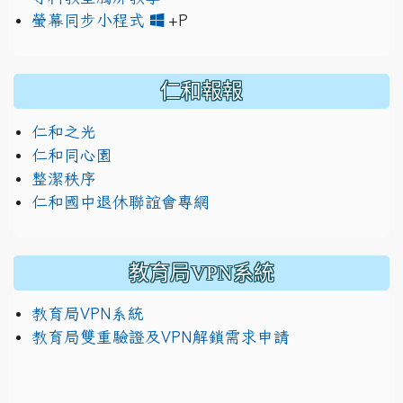
link to https://www.jh
link to https://drive.googl
螢幕同步小程式
+P
仁和報報
仁和之光
仁和同心園
整潔秩序
仁和國中退休聯誼會專網
教育局VPN系統
教育局VPN系統
教育局雙重驗證及VPN解鎖需求申請