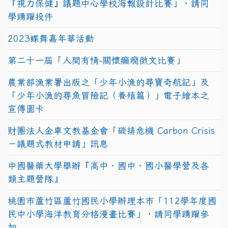
『視力保健』議題中心學校海報設計比賽」，請同
學踴躍投件
2023蝶舞嘉年華活動
第二十一屆「人間有情-關懷癲癇徵文比賽」
農業部漁業署出版之「少年小漁的尋寶奇航記」及
「少年小漁的尋魚冒險記（養殖篇）」電子繪本之
宣傳圖卡
財團法人金車文教基金會「碳排危機 Carbon Crisis
－議題式教材申請」訊息
中國醫藥大學舉辦『高中、國中、國小醫學營及各
類主題營隊』
桃園市蘆竹區蘆竹國民小學辦理本市「112學年度國
民中小學海洋教育分格漫畫比賽」，請同學踴躍參
加