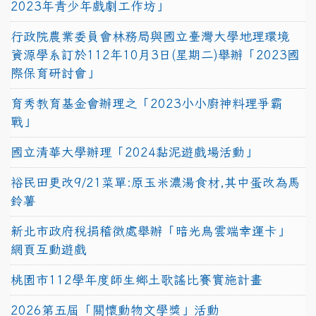
2023年青少年戲劇工作坊」
行政院農業委員會林務局與國立臺灣大學地理環境
資源學系訂於112年10月3日(星期二)舉辦「2023國
際保育研討會」
育秀教育基金會辦理之「2023小小廚神料理爭霸
戰」
國立清華大學辦理「2024黏泥遊戲場活動」
裕民田更改9/21菜單:原玉米濃湯食材,其中蛋改為馬
鈴薯
新北市政府稅捐稽徵處舉辦「暗光鳥雲端幸運卡」
網頁互動遊戲
桃園市112學年度師生鄉土歌謠比賽實施計畫
2026第五屆「關懷動物文學獎」活動