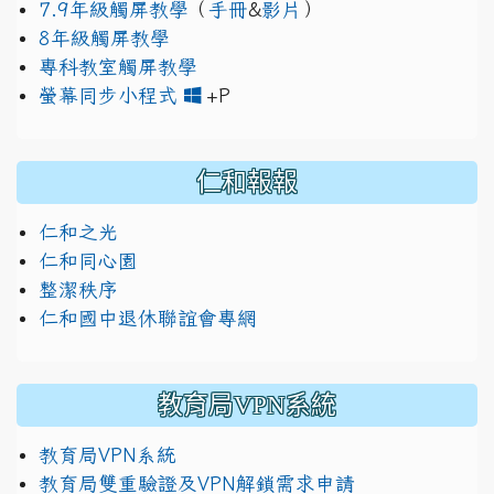
7.9年級觸屏教學
（
手冊
&
影片
）
8年級觸屏教學
專科教室觸屏教學
link to https://www.jh
link to https://drive.googl
螢幕同步小程式
+P
仁和報報
仁和之光
仁和同心園
整潔秩序
仁和國中退休聯誼會專網
教育局VPN系統
教育局VPN系統
教育局雙重驗證及VPN解鎖需求申請