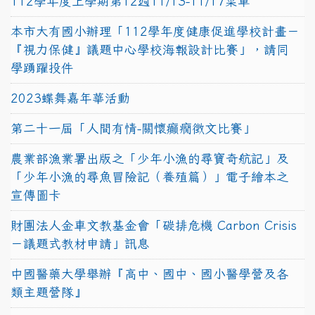
112學年度上學期第12週11/13-11/17菜單
本市大有國小辦理「112學年度健康促進學校計畫－
『視力保健』議題中心學校海報設計比賽」，請同
學踴躍投件
2023蝶舞嘉年華活動
第二十一屆「人間有情-關懷癲癇徵文比賽」
農業部漁業署出版之「少年小漁的尋寶奇航記」及
「少年小漁的尋魚冒險記（養殖篇）」電子繪本之
宣傳圖卡
財團法人金車文教基金會「碳排危機 Carbon Crisis
－議題式教材申請」訊息
中國醫藥大學舉辦『高中、國中、國小醫學營及各
類主題營隊』