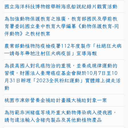
國立海洋科技博物館舉辦海底船說紀錄片觀賞活動
為加強動物保護教育之推廣，教育部國民及學前教
育署委託國立臺中教育大學編纂《動物保護教育-同
伴動物》之教材教案
農業部動植物防疫檢疫署112年度製作「杜絕狂犬病
—請每年帶牠注射狂犬病疫苗」宣導海報
為提高國人對乳癌防治的重視，並養成規律運動的
習慣，財團法人臺灣癌症基金會擬於10月7日至10
月31日辦理「2023全民粉紅運動」實體線上健走活
動
桃園市凍卵營養金補助計畫擴大補助對象一案
為防範非洲豬瘟等境外重大動物傳染病入侵我國，
請勿違法輸入含豬肉製品及其他動植物產品