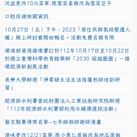
沅益更改10/6菜單:原雪菜素雞改為雪菜豆干
口腔保健相關資訊
10月27日（五）下午，2023「原住民與氣候變遷人
權」線上研討會開始報名。活動免費名額有限
環境部資源循環署訂於112年10月17日至10月22日
於國立臺灣科學教育館舉辦「2030 超越圈圈」－循
環經濟新創展活動
長榮大學辦理「淨零綠生活生活推廣教師培訓研
習」
經濟部水利署委託財團法人工業技術研究院辦理
「112年經濟部水利署節約用水績優選拔活動」
藝文競賽得獎名單~七年級敬師謝師漫畫
津味更改12/21菜單:原小薏仁蒸飯改為地瓜蒸飯