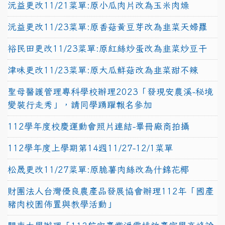
沅益更改11/21菜單:原小瓜肉片改為玉米肉燥
沅益更改11/23菜單:原香菇黃豆芽改為韭菜天婦羅
裕民田更改11/23菜單:原紅絲炒蛋改為韭菜炒豆干
津味更改11/23菜單:原大瓜鮮菇改為韭菜甜不辣
聖母醫護管理專科學校辦理2023「發現安農溪-秘境
變裝行走秀」，請同學踴躍報名參加
112學年度校慶運動會照片連結-畢冊廠商拍攝
112學年度上學期第14週11/27-12/1菜單
松晟更改11/27菜單:原脆薯肉絲改為什錦花椰
財團法人台灣優良農產品發展協會辦理112年「國產
豬肉校園佈置與教學活動」