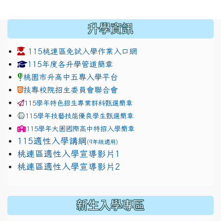
:::
升學資訊
115桃連區免試入學作業入口網
link to https://www.jhjhs.tyc.edu.tw/modules/tadnew
link to http://tyc.entry.ed
link to http://tyc.entry.ed
115年度各升學管道簡章
桃園市升高中五專入學平台
技專校院招生委員會聯合會
115學年特色招生專業群科甄選簡章
115學年技藝技能優良學生甄選簡章
115學年
大園國際高中
特招入學簡章
115適性入學講綱
(9年級適用)
link to https://docs.google.com/presentation/
桃連區適性入學宣導影片1
link to https://docs.google.com/presentation/
114適性入學講綱
1111
桃連區適性入學宣導影片2
(
新生入學專區