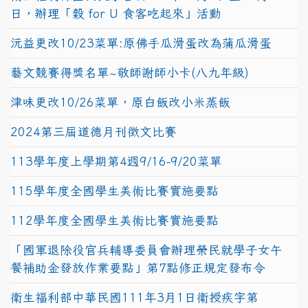
日，辦理「穀 for U 食客吃起來」活動
沅益更改10/23菜單:原佛手瓜滑蛋改為蒲瓜滑蛋
藝文競賽得獎名單~敬師謝師小卡(八九年級)
津味更改10/26菜單，原白飯改小米蒸飯
2024第三屆道德月刊徵文比賽
113學年度上學期第4週9/16-9/20菜單
115學年度全國學生美術比賽實施要點
112學年度全國學生美術比賽實施要點
「國軍退除役官兵輔導委員會辦理榮民就學子女午
餐補助金發放作業要點」第7點修正規定發布令
衛生福利部中華民國111年3月1日衛授疾字第