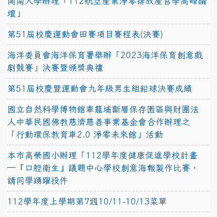
開南大學辦理「112航空產業淨零排放產官學高峰論
壇」
第51屆校慶運動會田賽項目賽程表(決賽)
海洋委員會海洋保育署舉辦「2023海洋保育創意戲
劇競賽」決賽暨頒獎典禮
第51屆校慶暨運動會九年級男生組鉛球決賽成績
國立自然科學博物館車籠埔斷層保存園區與財團法
人中華民國佛教慈濟慈善事業基金會合作辦理之
「行動環保教育車2.0 淨零未來館」活動
本市高榮國小辦理「112學年度健康促進學校計畫
─『口腔衛生』議題中心學校創意海報製作比賽，
請同學踴躍投件
112學年度上學期第7週10/11-10/13菜單