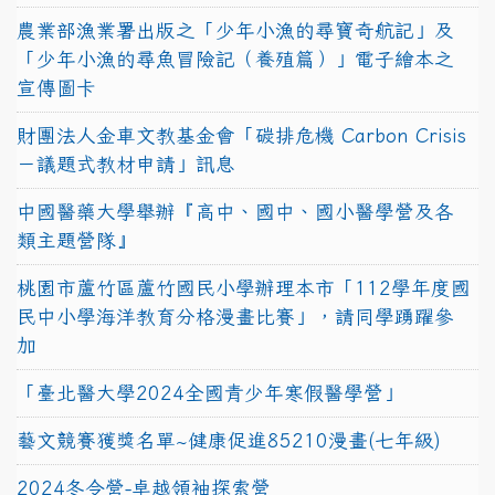
農業部漁業署出版之「少年小漁的尋寶奇航記」及
「少年小漁的尋魚冒險記（養殖篇）」電子繪本之
宣傳圖卡
財團法人金車文教基金會「碳排危機 Carbon Crisis
－議題式教材申請」訊息
中國醫藥大學舉辦『高中、國中、國小醫學營及各
類主題營隊』
桃園市蘆竹區蘆竹國民小學辦理本市「112學年度國
民中小學海洋教育分格漫畫比賽」，請同學踴躍參
加
「臺北醫大學2024全國青少年寒假醫學營」
藝文競賽獲獎名單~健康促進85210漫畫(七年級)
2024冬令營-卓越領袖探索營