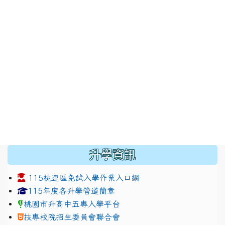
:::
升學資訊
115桃連區免試入學作業入口網
link to https://www.jhjhs.tyc.edu.tw/modules/tadnew
link to http://tyc.entry.ed
link to http://tyc.entry.ed
115年度各升學管道簡章
桃園市升高中五專入學平台
技專校院招生委員會聯合會