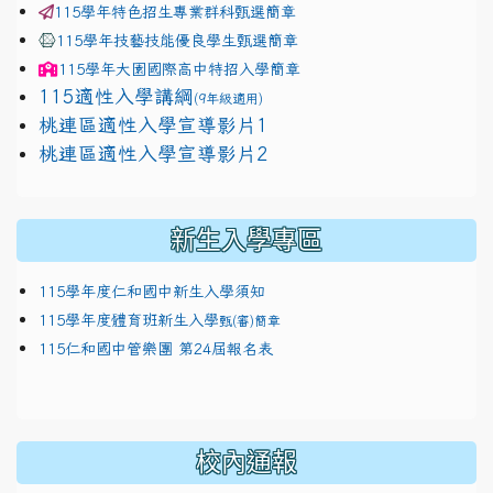
115學年特色招生專業群科甄選簡章
115學年技藝技能優良學生甄選簡章
115學年
大園國際高中
特招入學簡章
115適性入學講綱
(9年級適用)
link to https://docs.google.com/presentation/
桃連區適性入學宣導影片1
link to https://docs.google.com/presentation/
114適性入學講綱
1111
桃連區適性入學宣導影片2
(
新生入學專區
115學年度仁和國中新生入學須知
115學年度體育班新生入學
甄(審)簡章
115仁和國中管樂團 第24屆報名表
校內通報