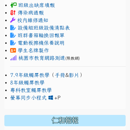
班級出缺席填報
傳染病通報
校內維修通知
設備組班級設備清點表
班群書箱輪換回報單
電動板擦機保養說明
學生名牌製作
桃園市教育網路測速
(限教網)
7.9年級觸屏教學
（
手冊
&
影片
）
8年級觸屏教學
專科教室觸屏教學
link to https://www.jh
link to https://drive.googl
螢幕同步小程式
+P
仁和報報