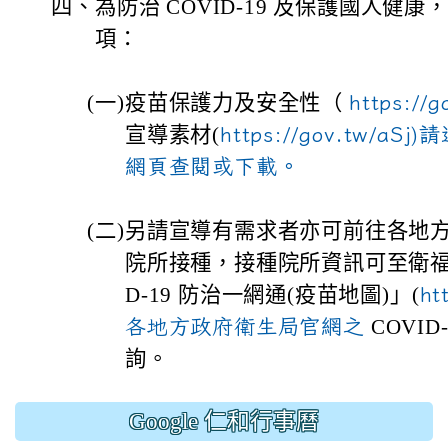
四、
為防治 COVID-19 及保護國人健
項：
(
一)
疫苗保護力及安全性（
https://
宣導素材(
https://gov.tw/
網頁查閱或下載。
(
二)
另請宣導有需求者亦可前往各地
院所接種，接種院所資訊可至衛福
D-19 防治一網通(疫苗地圖)」(
ht
各地方政府衛生局官網之
COVID
詢。
Google 仁和行事曆