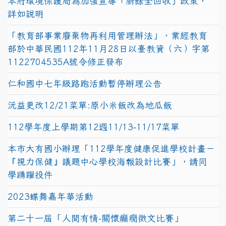
本府環境保護局為加強宣導「廚餘全回收」政策，
詳如說明
「教育部事業廢棄物再利用管理辦法」，業經教育
部於中華民國112年11月28日以臺教資（六）字第
1122704535A號令修正發布
仁和國中七年級路跑活動暫停辦理公告
沅益更改12/21菜單:原小米飯改為地瓜飯
112學年度上學期第12週11/13-11/17菜單
本市大有國小辦理「112學年度健康促進學校計畫－
『視力保健』議題中心學校海報設計比賽」，請同
學踴躍投件
2023蝶舞嘉年華活動
第二十一屆「人間有情-關懷癲癇徵文比賽」