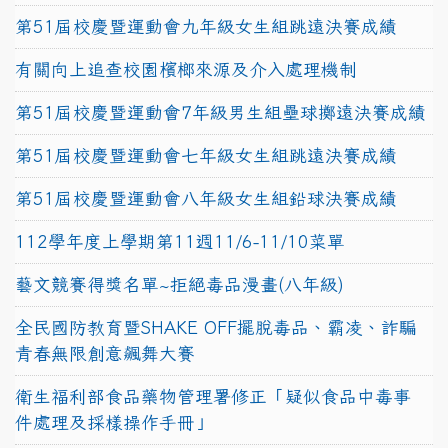
第51屆校慶暨運動會九年級女生組跳遠決賽成績
有關向上追查校園檳榔來源及介入處理機制
第51屆校慶暨運動會7年級男生組壘球擲遠決賽成績
第51屆校慶暨運動會七年級女生組跳遠決賽成績
第51屆校慶暨運動會八年級女生組鉛球決賽成績
112學年度上學期第11週11/6-11/10菜單
藝文競賽得獎名單~拒絕毒品漫畫(八年級)
全民國防教育暨SHAKE OFF擺脫毒品、霸凌、詐騙
青春無限創意飆舞大賽
衛生福利部食品藥物管理署修正「疑似食品中毒事
件處理及採樣操作手冊」