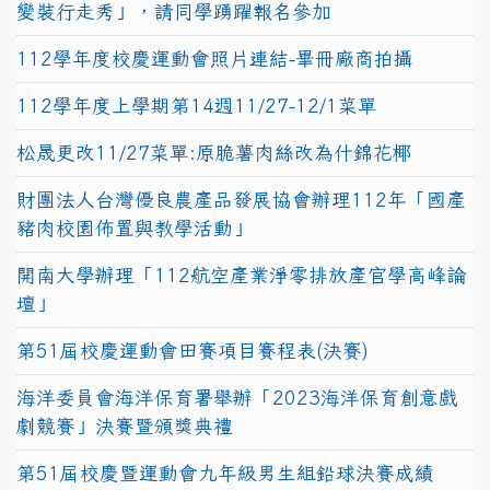
變裝行走秀」，請同學踴躍報名參加
112學年度校慶運動會照片連結-畢冊廠商拍攝
112學年度上學期第14週11/27-12/1菜單
松晟更改11/27菜單:原脆薯肉絲改為什錦花椰
財團法人台灣優良農產品發展協會辦理112年「國產
豬肉校園佈置與教學活動」
開南大學辦理「112航空產業淨零排放產官學高峰論
壇」
第51屆校慶運動會田賽項目賽程表(決賽)
海洋委員會海洋保育署舉辦「2023海洋保育創意戲
劇競賽」決賽暨頒獎典禮
第51屆校慶暨運動會九年級男生組鉛球決賽成績