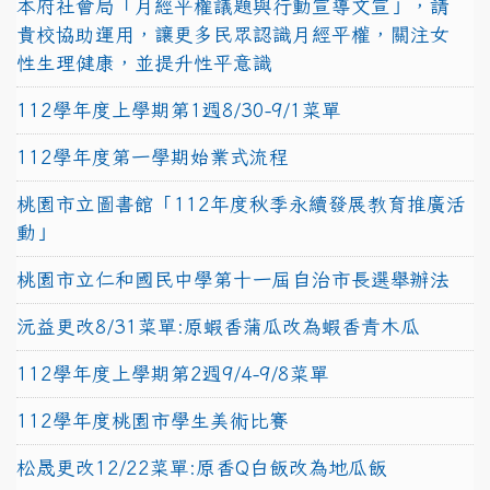
本府社會局「月經平權議題與行動宣導文宣」，請
貴校協助運用，讓更多民眾認識月經平權，關注女
性生理健康，並提升性平意識
112學年度上學期第1週8/30-9/1菜單
112學年度第一學期始業式流程
桃園市立圖書館「112年度秋季永續發展教育推廣活
動」
桃園市立仁和國民中學第十一屆自治市長選舉辦法
沅益更改8/31菜單:原蝦香蒲瓜改為蝦香青木瓜
112學年度上學期第2週9/4-9/8菜單
112學年度桃園市學生美術比賽
松晟更改12/22菜單:原香Q白飯改為地瓜飯