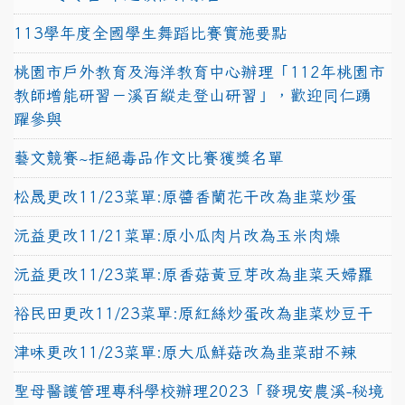
113學年度全國學生舞蹈比賽實施要點
桃園市戶外教育及海洋教育中心辦理「112年桃園市
教師增能研習－溪百縱走登山研習」，歡迎同仁踴
躍參與
藝文競賽~拒絕毒品作文比賽獲獎名單
松晟更改11/23菜單:原醬香蘭花干改為韭菜炒蛋
沅益更改11/21菜單:原小瓜肉片改為玉米肉燥
沅益更改11/23菜單:原香菇黃豆芽改為韭菜天婦羅
裕民田更改11/23菜單:原紅絲炒蛋改為韭菜炒豆干
津味更改11/23菜單:原大瓜鮮菇改為韭菜甜不辣
聖母醫護管理專科學校辦理2023「發現安農溪-秘境