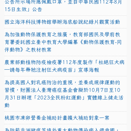
公告所示場所應佩戴口罩，並自中華民國112年8月
15日生效」公告
國立海洋科技博物館舉辦海底船說紀錄片觀賞活動
為加強動物保護教育之推廣，教育部國民及學前教
育署委託國立臺中教育大學編纂《動物保護教育-同
伴動物》之教材教案
農業部動植物防疫檢疫署112年度製作「杜絕狂犬病
—請每年帶牠注射狂犬病疫苗」宣導海報
為提高國人對乳癌防治的重視，並養成規律運動的
習慣，財團法人臺灣癌症基金會擬於10月7日至10
月31日辦理「2023全民粉紅運動」實體線上健走活
動
桃園市凍卵營養金補助計畫擴大補助對象一案
為防範非洲豬瘟等境外重大動物傳染病入侵我國，