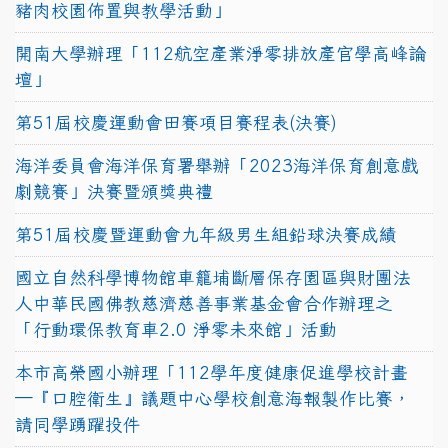
豬肉校園佈置與教學活動」
開南大學辦理「112航空產業淨零排放產官學高峰論
壇」
第51屆校慶運動會田賽項目賽程表(決賽)
海洋委員會海洋保育署舉辦「2023海洋保育創意戲
劇競賽」決賽暨頒獎典禮
第51屆校慶暨運動會九年級男生組鉛球決賽成績
國立自然科學博物館車籠埔斷層保存園區與財團法
人中華民國佛教慈濟慈善事業基金會合作辦理之
「行動環保教育車2.0 淨零未來館」活動
本市高榮國小辦理「112學年度健康促進學校計畫
─『口腔衛生』議題中心學校創意海報製作比賽，
請同學踴躍投件