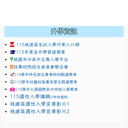
:::
升學資訊
115桃連區免試入學作業入口網
link to https://www.jhjhs.tyc.edu.tw/modules/tadnew
link to http://tyc.entry.ed
link to http://tyc.entry.ed
115年度各升學管道簡章
桃園市升高中五專入學平台
技專校院招生委員會聯合會
115學年特色招生專業群科甄選簡章
115學年技藝技能優良學生甄選簡章
115學年
大園國際高中
特招入學簡章
115適性入學講綱
(9年級適用)
link to https://docs.google.com/presentation/
桃連區適性入學宣導影片1
link to https://docs.google.com/presentation/
114適性入學講綱
1111
桃連區適性入學宣導影片2
(