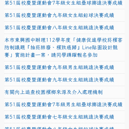
第51屆校慶暨運動會7年級女生組壘球擲遠決賽成績
第51屆校慶暨運動會九年級女生組鉛球決賽成績
第51屆校慶暨運動會八年級女生組跳遠決賽成績
本市東興國中辦理112學年度「健康促進學校菸檳害
防制議題『抽菸肺廢、檳致癌歸』Line貼圖設計競
賽」實施計畫一案，請同學踴躍報名參加
第51屆校慶暨運動會九年級男生組跳遠決賽成績
第51屆校慶暨運動會九年級女生組跳遠決賽成績
有關向上追查校園檳榔來源及介入處理機制
第51屆校慶暨運動會7年級男生組壘球擲遠決賽成績
第51屆校慶暨運動會七年級女生組跳遠決賽成績