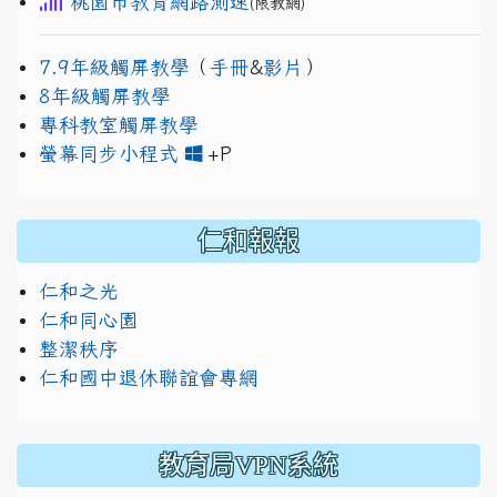
桃園市教育網路測速
(限教網)
7.9年級觸屏教學
（
手冊
&
影片
）
8年級觸屏教學
專科教室觸屏教學
link to https://www.jh
link to https://drive.googl
螢幕同步小程式
+P
仁和報報
仁和之光
仁和同心園
整潔秩序
仁和國中退休聯誼會專網
教育局VPN系統