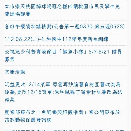
本市樂天桃園棒球場冠名權回饋桃園市民及學生免
費進場觀賽
各班午餐資料請核對(公告第一週0830-第五週0928)
112.08.22(二)-仁和國中112學年度新生訓練
公視兒少科普實境節目「鹹魚小隊」8/7-8/21 隊員
募集
文康活動
沅益更改12/14菜單:原雲耳炒脆薯食材豆薯改為馬
鈴薯,更改12/15菜單:原和風雞丁湯食材豆薯改為結
頭菜
農業部發布之「兔飼養與照顧指南」業公開發布於
該部動物保護資訊網