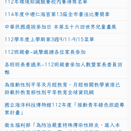
112年環境知識競賽校內賽得獎名單
114年度中壢仁海宮第13屆全市書法比賽簡章
中華民國選拔參加日 本第五十六回世界兒童畫展
112學年度上學期第3週9/11-9/15菜單
112班親會~誠摯邀請各位家長參加
各班班長看過來~112班親會參加人數暨家長委員回
報
為推動性別平等及月經教育，月經相關教學資源已
掛載於教育部性別平等教育全球資訊網
國立海洋科技博物館112年度「推動青年綠色旅遊專
案計畫」
衛生福利部「為防治嚴重特殊傳染性肺炎，進入本