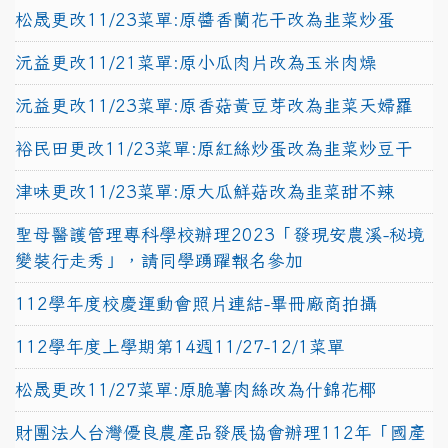
松晟更改11/23菜單:原醬香蘭花干改為韭菜炒蛋
沅益更改11/21菜單:原小瓜肉片改為玉米肉燥
沅益更改11/23菜單:原香菇黃豆芽改為韭菜天婦羅
裕民田更改11/23菜單:原紅絲炒蛋改為韭菜炒豆干
津味更改11/23菜單:原大瓜鮮菇改為韭菜甜不辣
聖母醫護管理專科學校辦理2023「發現安農溪-秘境
變裝行走秀」，請同學踴躍報名參加
112學年度校慶運動會照片連結-畢冊廠商拍攝
112學年度上學期第14週11/27-12/1菜單
松晟更改11/27菜單:原脆薯肉絲改為什錦花椰
財團法人台灣優良農產品發展協會辦理112年「國產