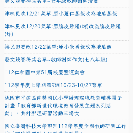
藝文競賽得獎名單~七年級敬師謝師漫畫
津味更改12/21菜單:原小薏仁蒸飯改為地瓜蒸飯
津味更改12/20菜單:原脆皮雞翅(烤)改為脆皮雞翅
(炸)
裕民田更改12/22菜單:原小米香飯改為地瓜飯
藝文競賽得獎名單~敬師謝師作文(七八年級)
112仁和國中第51屆校慶暨運動會
112學年度上學期第9週10/23-10/27菜單
桃園市平鎮區南勢國民小學辦理環境教育輔導團子
計畫「教育部新世代環境教育發展主題系列活
動」，共計辦理研習活動三場次
國立臺灣科技大學辦理112學年度全國教師研習工作