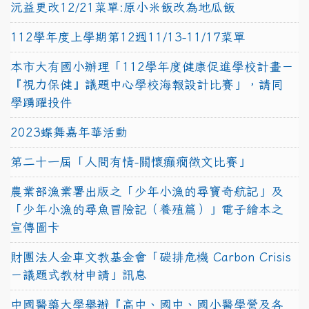
沅益更改12/21菜單:原小米飯改為地瓜飯
112學年度上學期第12週11/13-11/17菜單
本市大有國小辦理「112學年度健康促進學校計畫－
『視力保健』議題中心學校海報設計比賽」，請同
學踴躍投件
2023蝶舞嘉年華活動
第二十一屆「人間有情-關懷癲癇徵文比賽」
農業部漁業署出版之「少年小漁的尋寶奇航記」及
「少年小漁的尋魚冒險記（養殖篇）」電子繪本之
宣傳圖卡
財團法人金車文教基金會「碳排危機 Carbon Crisis
－議題式教材申請」訊息
中國醫藥大學舉辦『高中、國中、國小醫學營及各