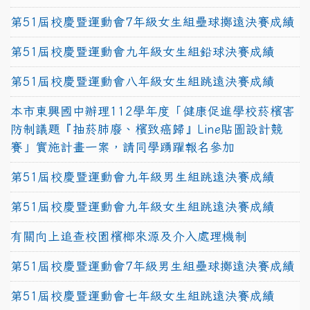
第51屆校慶暨運動會7年級女生組壘球擲遠決賽成績
第51屆校慶暨運動會九年級女生組鉛球決賽成績
第51屆校慶暨運動會八年級女生組跳遠決賽成績
本市東興國中辦理112學年度「健康促進學校菸檳害
防制議題『抽菸肺廢、檳致癌歸』Line貼圖設計競
賽」實施計畫一案，請同學踴躍報名參加
第51屆校慶暨運動會九年級男生組跳遠決賽成績
第51屆校慶暨運動會九年級女生組跳遠決賽成績
有關向上追查校園檳榔來源及介入處理機制
第51屆校慶暨運動會7年級男生組壘球擲遠決賽成績
第51屆校慶暨運動會七年級女生組跳遠決賽成績