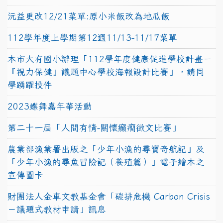
沅益更改12/21菜單:原小米飯改為地瓜飯
112學年度上學期第12週11/13-11/17菜單
本市大有國小辦理「112學年度健康促進學校計畫－
『視力保健』議題中心學校海報設計比賽」，請同
學踴躍投件
2023蝶舞嘉年華活動
第二十一屆「人間有情-關懷癲癇徵文比賽」
農業部漁業署出版之「少年小漁的尋寶奇航記」及
「少年小漁的尋魚冒險記（養殖篇）」電子繪本之
宣傳圖卡
財團法人金車文教基金會「碳排危機 Carbon Crisis
－議題式教材申請」訊息