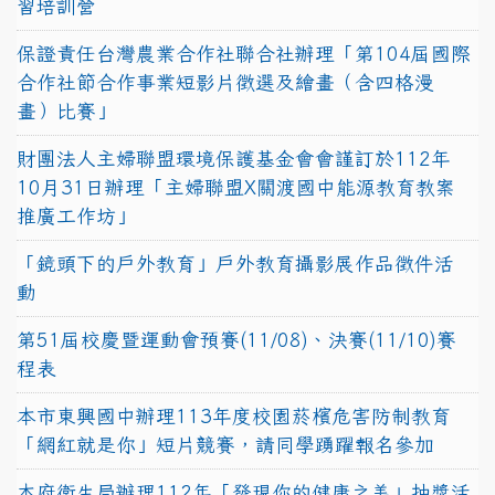
習培訓營
保證責任台灣農業合作社聯合社辦理「第104屆國際
合作社節合作事業短影片徵選及繪畫（含四格漫
畫）比賽」
財團法人主婦聯盟環境保護基金會會謹訂於112年
10月31日辦理「主婦聯盟X關渡國中能源教育教案
推廣工作坊」
「鏡頭下的戶外教育」戶外教育攝影展作品徵件活
動
第51屆校慶暨運動會預賽(11/08)、決賽(11/10)賽
程表
本市東興國中辦理113年度校園菸檳危害防制教育
「網紅就是你」短片競賽，請同學踴躍報名參加
本府衛生局辦理112年「發現你的健康之美」抽獎活