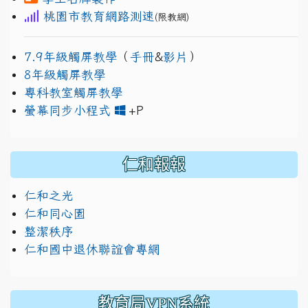
桃園市教育網路測速
(限教網)
7.9年級觸屏教學
（
手冊
&
影片
）
8年級觸屏教學
專科教室觸屏教學
link to https://www.jh
link to https://drive.googl
螢幕同步小程式
+P
仁和報報
仁和之光
仁和同心園
整潔秩序
仁和國中退休聯誼會專網
教育局VPN系統