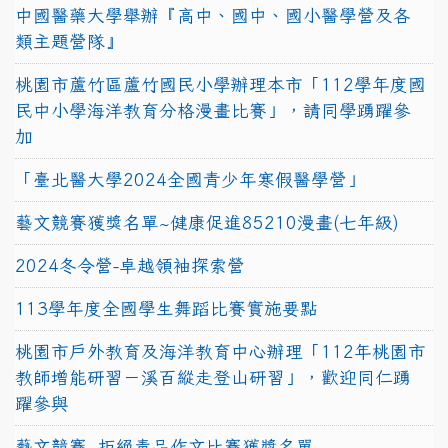
中國醫藥大學舉辦『高中、國中、國小醫學營及各
類主題營隊』
桃園市蘆竹區蘆竹國民小學辦理本市「112學年度國
民中小學海洋教育分格漫畫比賽」，請同學踴躍參
加
「臺北醫大學2024全國青少年寒假醫學營」
藝文競賽獲獎名單~健康促進85210漫畫(七年級)
2024冬令營-卓越領袖探索營
113學年度全國學生舞蹈比賽實施要點
桃園市戶外教育及海洋教育中心辦理「112年桃園市
教師增能研習－溪百縱走登山研習」，歡迎同仁踴
躍參與
藝文競賽~拒絕毒品作文比賽獲獎名單