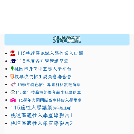
:::
升學資訊
115桃連區免試入學作業入口網
link to https://www.jhjhs.tyc.edu.tw/modules/tadnew
link to http://tyc.entry.ed
link to http://tyc.entry.ed
115年度各升學管道簡章
桃園市升高中五專入學平台
技專校院招生委員會聯合會
115學年特色招生專業群科甄選簡章
115學年技藝技能優良學生甄選簡章
115學年
大園國際高中
特招入學簡章
115適性入學講綱
(9年級適用)
link to https://docs.google.com/presentation/
桃連區適性入學宣導影片1
link to https://docs.google.com/presentation/
114適性入學講綱
1111
桃連區適性入學宣導影片2
(