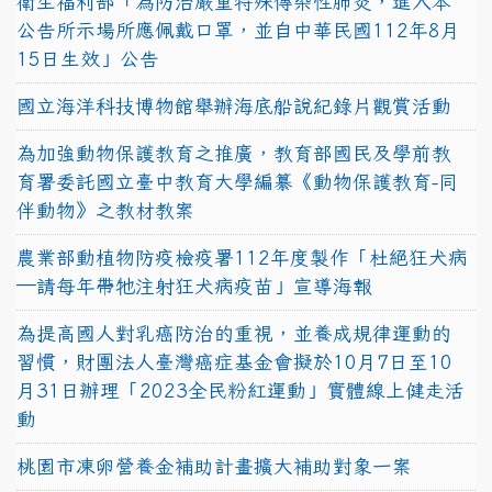
衛生福利部「為防治嚴重特殊傳染性肺炎，進入本
公告所示場所應佩戴口罩，並自中華民國112年8月
15日生效」公告
國立海洋科技博物館舉辦海底船說紀錄片觀賞活動
為加強動物保護教育之推廣，教育部國民及學前教
育署委託國立臺中教育大學編纂《動物保護教育-同
伴動物》之教材教案
農業部動植物防疫檢疫署112年度製作「杜絕狂犬病
—請每年帶牠注射狂犬病疫苗」宣導海報
為提高國人對乳癌防治的重視，並養成規律運動的
習慣，財團法人臺灣癌症基金會擬於10月7日至10
月31日辦理「2023全民粉紅運動」實體線上健走活
動
桃園市凍卵營養金補助計畫擴大補助對象一案