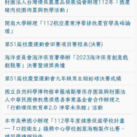
財團法人台灣優良農產品發展協會辦理112年「國產
豬肉校園佈置與教學活動」
開南大學辦理「112航空產業淨零排放產官學高峰論
壇」
第51屆校慶運動會田賽項目賽程表(決賽)
海洋委員會海洋保育署舉辦「2023海洋保育創意戲
劇競賽」決賽暨頒獎典禮
第51屆校慶暨運動會九年級男生組鉛球決賽成績
國立自然科學博物館車籠埔斷層保存園區與財團法
人中華民國佛教慈濟慈善事業基金會合作辦理之
「行動環保教育車2.0 淨零未來館」活動
本市高榮國小辦理「112學年度健康促進學校計畫
─『口腔衛生』議題中心學校創意海報製作比賽，
請同學踴躍投件