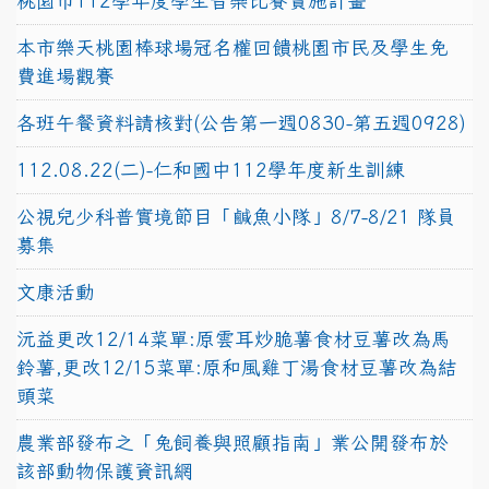
桃園市112學年度學生音樂比賽實施計畫
本市樂天桃園棒球場冠名權回饋桃園市民及學生免
費進場觀賽
各班午餐資料請核對(公告第一週0830-第五週0928)
112.08.22(二)-仁和國中112學年度新生訓練
公視兒少科普實境節目「鹹魚小隊」8/7-8/21 隊員
募集
文康活動
沅益更改12/14菜單:原雲耳炒脆薯食材豆薯改為馬
鈴薯,更改12/15菜單:原和風雞丁湯食材豆薯改為結
頭菜
農業部發布之「兔飼養與照顧指南」業公開發布於
該部動物保護資訊網