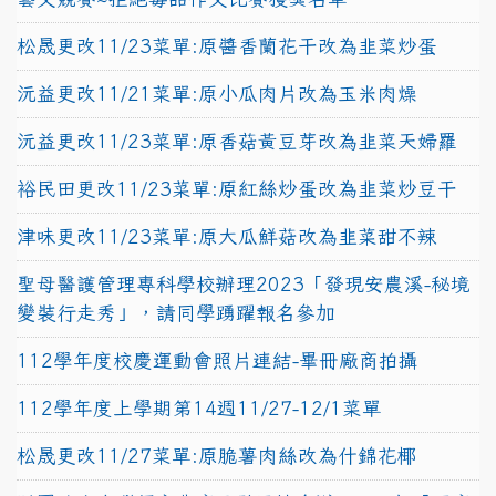
松晟更改11/23菜單:原醬香蘭花干改為韭菜炒蛋
沅益更改11/21菜單:原小瓜肉片改為玉米肉燥
沅益更改11/23菜單:原香菇黃豆芽改為韭菜天婦羅
裕民田更改11/23菜單:原紅絲炒蛋改為韭菜炒豆干
津味更改11/23菜單:原大瓜鮮菇改為韭菜甜不辣
聖母醫護管理專科學校辦理2023「發現安農溪-秘境
變裝行走秀」，請同學踴躍報名參加
112學年度校慶運動會照片連結-畢冊廠商拍攝
112學年度上學期第14週11/27-12/1菜單
松晟更改11/27菜單:原脆薯肉絲改為什錦花椰