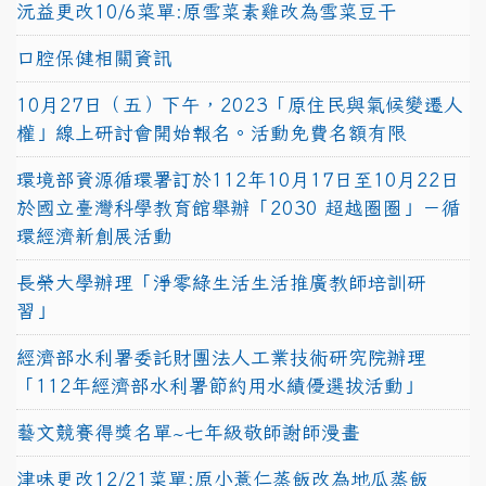
沅益更改10/6菜單:原雪菜素雞改為雪菜豆干
口腔保健相關資訊
10月27日（五）下午，2023「原住民與氣候變遷人
權」線上研討會開始報名。活動免費名額有限
環境部資源循環署訂於112年10月17日至10月22日
於國立臺灣科學教育館舉辦「2030 超越圈圈」－循
環經濟新創展活動
長榮大學辦理「淨零綠生活生活推廣教師培訓研
習」
經濟部水利署委託財團法人工業技術研究院辦理
「112年經濟部水利署節約用水績優選拔活動」
藝文競賽得獎名單~七年級敬師謝師漫畫
津味更改12/21菜單:原小薏仁蒸飯改為地瓜蒸飯