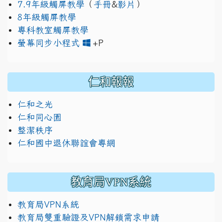
7.9年級觸屏教學
（
手冊
&
影片
）
8年級觸屏教學
專科教室觸屏教學
link to https://www.jh
link to https://drive.googl
螢幕同步小程式
+P
仁和報報
仁和之光
仁和同心園
整潔秩序
仁和國中退休聯誼會專網
教育局VPN系統
教育局VPN系統
教育局雙重驗證及VPN解鎖需求申請