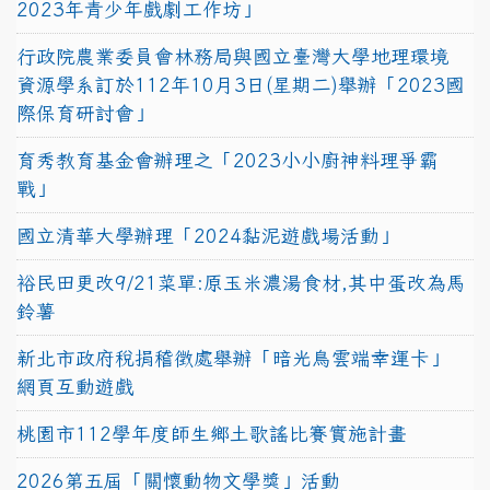
2023年青少年戲劇工作坊」
行政院農業委員會林務局與國立臺灣大學地理環境
資源學系訂於112年10月3日(星期二)舉辦「2023國
際保育研討會」
育秀教育基金會辦理之「2023小小廚神料理爭霸
戰」
國立清華大學辦理「2024黏泥遊戲場活動」
裕民田更改9/21菜單:原玉米濃湯食材,其中蛋改為馬
鈴薯
新北市政府稅捐稽徵處舉辦「暗光鳥雲端幸運卡」
網頁互動遊戲
桃園市112學年度師生鄉土歌謠比賽實施計畫
2026第五屆「關懷動物文學獎」活動