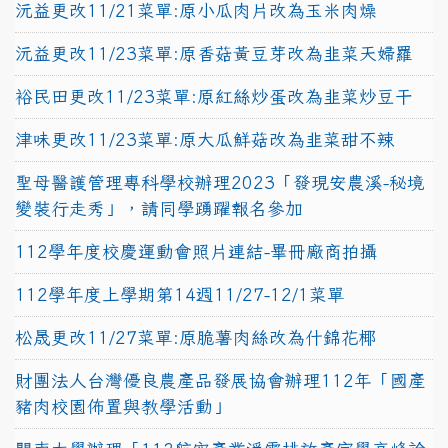
沅益更改11/21菜單:原小瓜肉片改為玉米肉燥
沅益更改11/23菜單:原香菇黃豆芽改為韭菜天婦羅
裕民田更改11/23菜單:原紅絲炒蛋改為韭菜炒豆干
津味更改11/23菜單:原大瓜鮮菇改為韭菜甜不辣
聖母醫護管理專科學校辦理2023「發現安農溪-秘境
變裝行走秀」，請同學踴躍報名參加
112學年度校慶運動會照片連結-畢冊廠商拍攝
112學年度上學期第14週11/27-12/1菜單
松晟更改11/27菜單:原脆薯肉絲改為什錦花椰
財團法人台灣優良農產品發展協會辦理112年「國產
豬肉校園佈置與教學活動」