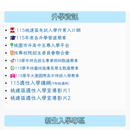
:::
升學資訊
115桃連區免試入學作業入口網
link to https://www.jhjhs.tyc.edu.tw/modules/tadnew
link to http://tyc.entry.ed
link to http://tyc.entry.ed
115年度各升學管道簡章
桃園市升高中五專入學平台
技專校院招生委員會聯合會
115學年特色招生專業群科甄選簡章
115學年技藝技能優良學生甄選簡章
115學年
大園國際高中
特招入學簡章
115適性入學講綱
(9年級適用)
link to https://docs.google.com/presentation/
桃連區適性入學宣導影片1
link to https://docs.google.com/presentation/
114適性入學講綱
1111
桃連區適性入學宣導影片2
(
新生入學專區