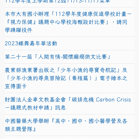
112學年度上學期第12週11/13-11/17菜單
本市大有國小辦理「112學年度健康促進學校計畫－
『視力保健』議題中心學校海報設計比賽」，請同
學踴躍投件
2023蝶舞嘉年華活動
第二十一屆「人間有情-關懷癲癇徵文比賽」
農業部漁業署出版之「少年小漁的尋寶奇航記」及
「少年小漁的尋魚冒險記（養殖篇）」電子繪本之
宣傳圖卡
財團法人金車文教基金會「碳排危機 Carbon Crisis
－議題式教材申請」訊息
中國醫藥大學舉辦『高中、國中、國小醫學營及各
類主題營隊』