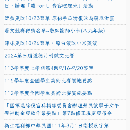
日，辦理「穀 for U 食客吃起來」活動
沅益更改10/23菜單:原佛手瓜滑蛋改為蒲瓜滑蛋
藝文競賽得獎名單~敬師謝師小卡(八九年級)
津味更改10/26菜單，原白飯改小米蒸飯
2024第三屆道德月刊徵文比賽
113學年度上學期第4週9/16-9/20菜單
115學年度全國學生美術比賽實施要點
112學年度全國學生美術比賽實施要點
「國軍退除役官兵輔導委員會辦理榮民就學子女午
餐補助金發放作業要點」第7點修正規定發布令
衛生福利部中華民國111年3月1日衛授疾字第