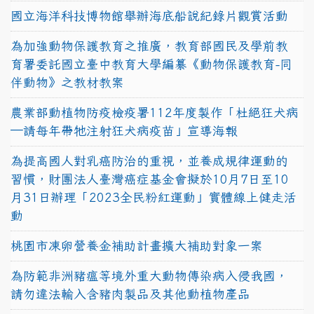
國立海洋科技博物館舉辦海底船說紀錄片觀賞活動
為加強動物保護教育之推廣，教育部國民及學前教
育署委託國立臺中教育大學編纂《動物保護教育-同
伴動物》之教材教案
農業部動植物防疫檢疫署112年度製作「杜絕狂犬病
—請每年帶牠注射狂犬病疫苗」宣導海報
為提高國人對乳癌防治的重視，並養成規律運動的
習慣，財團法人臺灣癌症基金會擬於10月7日至10
月31日辦理「2023全民粉紅運動」實體線上健走活
動
桃園市凍卵營養金補助計畫擴大補助對象一案
為防範非洲豬瘟等境外重大動物傳染病入侵我國，
請勿違法輸入含豬肉製品及其他動植物產品