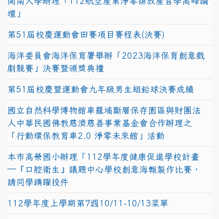
開南大學辦理「112航空產業淨零排放產官學高峰論
壇」
第51屆校慶運動會田賽項目賽程表(決賽)
海洋委員會海洋保育署舉辦「2023海洋保育創意戲
劇競賽」決賽暨頒獎典禮
第51屆校慶暨運動會九年級男生組鉛球決賽成績
國立自然科學博物館車籠埔斷層保存園區與財團法
人中華民國佛教慈濟慈善事業基金會合作辦理之
「行動環保教育車2.0 淨零未來館」活動
本市高榮國小辦理「112學年度健康促進學校計畫
─『口腔衛生』議題中心學校創意海報製作比賽，
請同學踴躍投件
112學年度上學期第7週10/11-10/13菜單