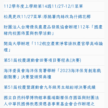
112學年度上學期第14週11/27-12/1菜單
松晟更改11/27菜單:原脆薯肉絲改為什錦花椰
財團法人台灣優良農產品發展協會辦理112年「國產
豬肉校園佈置與教學活動」
開南大學辦理「112航空產業淨零排放產官學高峰論
壇」
第51屆校慶運動會田賽項目賽程表(決賽)
海洋委員會海洋保育署舉辦「2023海洋保育創意戲
劇競賽」決賽暨頒獎典禮
第51屆校慶暨運動會九年級男生組鉛球決賽成績
國立自然科學博物館車籠埔斷層保存園區與財團法
人中華民國佛教慈濟慈善事業基金會合作辦理之