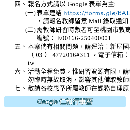
四、
報名方式請以 Google 表單為主:
(一)
表單連結
https://forms.gle/
，請報名教師留意 Mail 錄取通知
(二)
需教師研習時數者可至桃園市教
編號： E00166-250400001
五、
本案倘有相關問題，請逕洽：新屋國
（ 03 ） 4772016#311 ，電子信箱： tn
tw
六、
活動全程免費，惟研習資源有限，請
勿臨時無故取消，影響其他備取教師
七、
敬請各校惠予所屬教師在課務自理原
Google 仁和行事曆