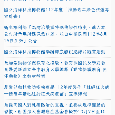
國立海洋科技博物館112年度「推動青年綠色旅遊專
案計畫」
衛生福利部「為防治嚴重特殊傳染性肺炎，進入本
公告所示場所應佩戴口罩，並自中華民國112年8月
15日生效」公告
國立海洋科技博物館舉辦海底船說紀錄片觀賞活動
為加強動物保護教育之推廣，教育部國民及學前教
育署委託國立臺中教育大學編纂《動物保護教育-同
伴動物》之教材教案
農業部動植物防疫檢疫署112年度製作「杜絕狂犬病
—請每年帶牠注射狂犬病疫苗」宣導海報
為提高國人對乳癌防治的重視，並養成規律運動的
習慣，財團法人臺灣癌症基金會擬於10月7日至10