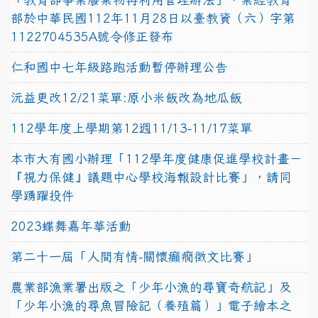
部於中華民國112年11月28日以臺教資（六）字第
1122704535A號令修正發布
仁和國中七年級路跑活動暫停辦理公告
沅益更改12/21菜單:原小米飯改為地瓜飯
112學年度上學期第12週11/13-11/17菜單
本市大有國小辦理「112學年度健康促進學校計畫－
『視力保健』議題中心學校海報設計比賽」，請同
學踴躍投件
2023蝶舞嘉年華活動
第二十一屆「人間有情-關懷癲癇徵文比賽」
農業部漁業署出版之「少年小漁的尋寶奇航記」及
「少年小漁的尋魚冒險記（養殖篇）」電子繪本之