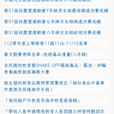
第51屆校慶暨運動會7年級男生組壘球擲遠決賽成績
第51屆校慶暨運動會七年級女生組跳遠決賽成績
第51屆校慶暨運動會八年級女生組鉛球決賽成績
112學年度上學期第11週11/6-11/10菜單
藝文競賽得獎名單~拒絕毒品漫畫(八年級)
全民國防教育暨SHAKE OFF擺脫毒品、霸凌、詐騙
青春無限創意飆舞大賽
衛生福利部食品藥物管理署修正「疑似食品中毒事
件處理及採樣操作手冊」
「南投縣戶外教育及海洋教育資源網」
「學校人員申請環境教育人員認證之研習時數認定