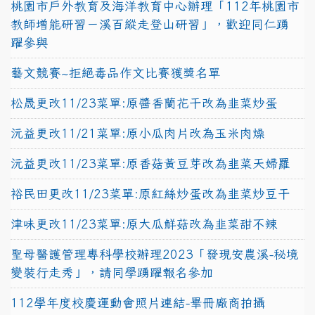
桃園市戶外教育及海洋教育中心辦理「112年桃園市
教師增能研習－溪百縱走登山研習」，歡迎同仁踴
躍參與
藝文競賽~拒絕毒品作文比賽獲獎名單
松晟更改11/23菜單:原醬香蘭花干改為韭菜炒蛋
沅益更改11/21菜單:原小瓜肉片改為玉米肉燥
沅益更改11/23菜單:原香菇黃豆芽改為韭菜天婦羅
裕民田更改11/23菜單:原紅絲炒蛋改為韭菜炒豆干
津味更改11/23菜單:原大瓜鮮菇改為韭菜甜不辣
聖母醫護管理專科學校辦理2023「發現安農溪-秘境
變裝行走秀」，請同學踴躍報名參加
112學年度校慶運動會照片連結-畢冊廠商拍攝