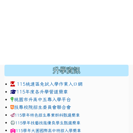
:::
升學資訊
115桃連區免試入學作業入口網
link to https://www.jhjhs.tyc.edu.tw/modules/tadnew
link to http://tyc.entry.ed
link to http://tyc.entry.ed
115年度各升學管道簡章
桃園市升高中五專入學平台
技專校院招生委員會聯合會
115學年特色招生專業群科甄選簡章
115學年技藝技能優良學生甄選簡章
115學年
大園國際高中
特招入學簡章