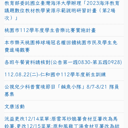
教育部委託國立臺灣海洋大學辦理「2023海洋教育
議題數位教材教學資源示範說明研習計畫（第2場
次）」
桃園市112學年度學生音樂比賽實施計畫
本市樂天桃園棒球場冠名權回饋桃園市民及學生免
費進場觀賽
各班午餐資料請核對(公告第一週0830-第五週0928)
112.08.22(二)-仁和國中112學年度新生訓練
公視兒少科普實境節目「鹹魚小隊」8/7-8/21 隊員
募集
文康活動
沅益更改12/14菜單:原雲耳炒脆薯食材豆薯改為馬
鈴薯,更改12/15菜單:原和風雞丁湯食材豆薯改為結