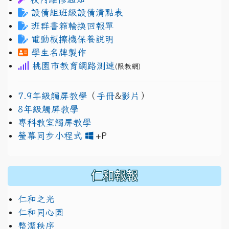
設備組班級設備清點表
班群書箱輪換回報單
電動板擦機保養說明
學生名牌製作
桃園市教育網路測速
(限教網)
7.9年級觸屏教學
（
手冊
&
影片
）
8年級觸屏教學
專科教室觸屏教學
link to https://www.jh
link to https://drive.googl
螢幕同步小程式
+P
仁和報報
仁和之光
仁和同心園
整潔秩序