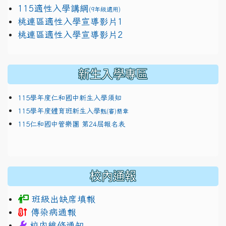
115適性入學講綱
(9年級適用)
link to https://docs.google.com/presentation/
桃連區適性入學宣導影片1
link to https://docs.google.com/presentation/
114適性入學講綱
1111
桃連區適性入學宣導影片2
(
新生入學專區
115學年度仁和國中新生入學須知
115學年度體育班新生入學
甄(審)簡章
115仁和國中管樂團 第24屆報名表
校內通報
班級出缺席填報
傳染病通報
校內維修通知