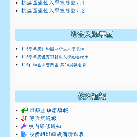
link to https://docs.google.com/presentat
桃連區適性入學宣導影片1
link to https://docs.google.com/presentat
114適性入學講綱
1
桃連區適性入學宣導影片2
(
新生入學專區
115學年度仁和國中新生入學須知
115學年度體育班新生入學
甄(審)簡章
115仁和國中管樂團 第24屆報名表
校內通報
班級出缺席填報
傳染病通報
校內維修通知
設備組班級設備清點表