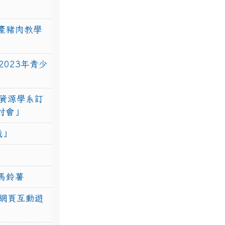
產豬肉教學
023年青少
資源學系訂
研討會」
戰」
馬鈴薯
網頁互動遊