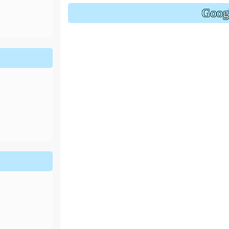
ion/d/1x3bih9gNpRNolaz0znBOn--g7OisECve/edit?usp=
Goo
ion/d/1x3bih9gNpRNolaz0znBOn--g7OisECve/edit?usp=
111ㄅㄅ
link to https://docs.go114適性入學講綱
ogle.co
(