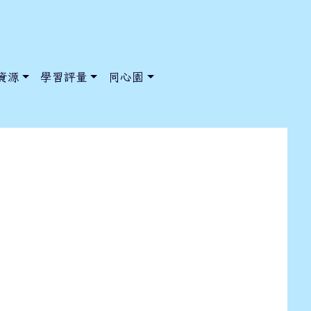
資源
學習評量
同心園
第二學期體育班轉班(校)甄選簡章
/ChooseSys?s=05 style=font-size: 1rem; background-color:
/ChooseSys?s=05 style=font-size: 1rem; background-color: