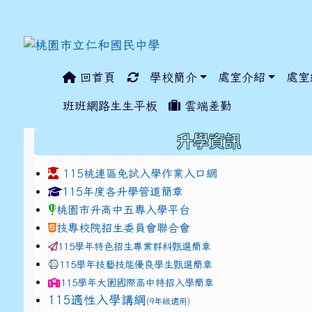
回首頁
學校簡介
處室介紹
處室
:::
班班網路生生平板
雲端差勤
:::
升學資訊
115桃連區免試入學作業入口網
link to https://www.jhjhs.tyc.edu.tw/modules/ta
link to http://tyc.entr
link to http://tyc.entr
115年度各升學管道簡章
桃園市升高中五專入學平台
技專校院招生委員會聯合會
115學年特色招生專業群科甄選簡章
115學年技藝技能優良學生甄選簡章
115學年
大園國際高中
特招入學簡章
115適性入學講綱
(9年級適用)