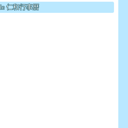
drive_link&ouid=115921082145615632562&rtpof=true&
gle 仁和行事曆
drive_link&ouid=115921082145615632562&rtpof=true&
m/presentation/d/14fN7FrCDS9g9keYgSUmfVbCTNGSK