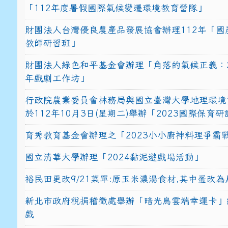
「112年度暑假國際氣候變遷環境教育營隊」
財團法人台灣優良農產品發展協會辦理112年「國
教師研習班」
財團法人綠色和平基金會辦理「角落的氣候正義：2
年戲劇工作坊」
行政院農業委員會林務局與國立臺灣大學地理環境
於112年10月3日(星期二)舉辦「2023國際保育
育秀教育基金會辦理之「2023小小廚神料理爭霸
國立清華大學辦理「2024黏泥遊戲場活動」
裕民田更改9/21菜單:原玉米濃湯食材,其中蛋改為
新北市政府稅捐稽徵處舉辦「暗光鳥雲端幸運卡」
戲