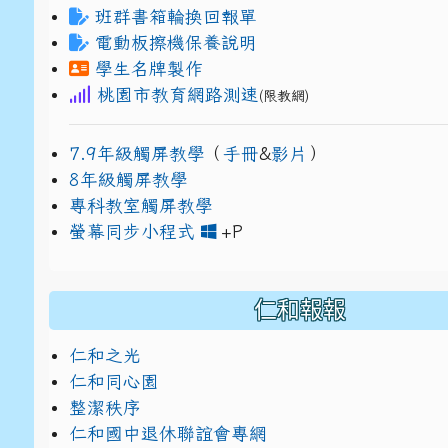
班群書箱輪換回報單
電動板擦機保養說明
學生名牌製作
桃園市教育網路測速
(限教網)
7.9年級觸屏教學
（
手冊
&
影片
）
8年級觸屏教學
專科教室觸屏教學
link to https://www
link to https://drive.g
螢幕同步小程式
+P
仁和報報
仁和之光
仁和同心園
整潔秩序
仁和國中退休聯誼會專網