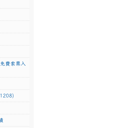
館免費索票入
208)
績