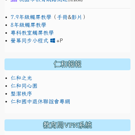
7.9年級觸屏教學
（
手冊
&
影片
）
8年級觸屏教學
專科教室觸屏教學
link to https://www.jh
link to https://drive.googl
螢幕同步小程式
+P
仁和報報
仁和之光
仁和同心園
整潔秩序
仁和國中退休聯誼會專網
教育局VPN系統