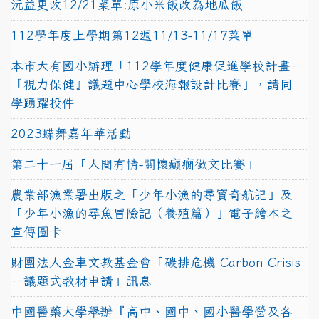
沅益更改12/21菜單:原小米飯改為地瓜飯
112學年度上學期第12週11/13-11/17菜單
本市大有國小辦理「112學年度健康促進學校計畫－
『視力保健』議題中心學校海報設計比賽」，請同
學踴躍投件
2023蝶舞嘉年華活動
第二十一屆「人間有情-關懷癲癇徵文比賽」
農業部漁業署出版之「少年小漁的尋寶奇航記」及
「少年小漁的尋魚冒險記（養殖篇）」電子繪本之
宣傳圖卡
財團法人金車文教基金會「碳排危機 Carbon Crisis
－議題式教材申請」訊息
中國醫藥大學舉辦『高中、國中、國小醫學營及各