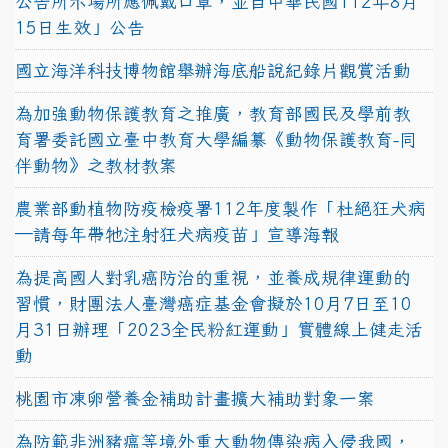
公告所示場所應佩戴口罩，並自中華民國112年8月
15日生效」公告
國立海洋科技博物館舉辦海底船說紀錄片觀賞活動
為加強動物保護教育之推廣，教育部國民及學前教
育署委託國立臺中教育大學編纂《動物保護教育-同
伴動物》之教材教案
農業部動植物防疫檢疫署112年度製作「杜絕狂犬病
—請每年帶牠注射狂犬病疫苗」宣導海報
為提高國人對乳癌防治的重視，並養成規律運動的
習慣，財團法人臺灣癌症基金會擬於10月7日至10
月31日辦理「2023全民粉紅運動」實體線上健走活
動
桃園市凍卵營養金補助計畫擴大補助對象一案
為防範非洲豬瘟等境外重大動物傳染病入侵我國，