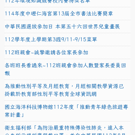
112年環境知識競賽校內賽得獎名單
114年度中壢仁海宮第13屆全市書法比賽簡章
中華民國選拔參加日 本第五十六回世界兒童畫展
112學年度上學期第3週9/11-9/15菜單
112班親會~誠摯邀請各位家長參加
各班班長看過來~112班親會參加人數暨家長委員回
報
為推動性別平等及月經教育，月經相關教學資源已
掛載於教育部性別平等教育全球資訊網
國立海洋科技博物館112年度「推動青年綠色旅遊專
案計畫」
衛生福利部「為防治嚴重特殊傳染性肺炎，進入本