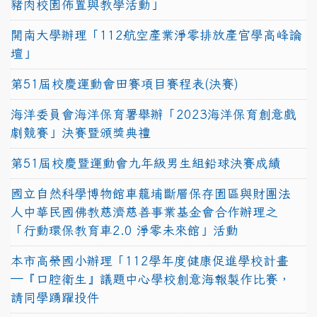
豬肉校園佈置與教學活動」
開南大學辦理「112航空產業淨零排放產官學高峰論
壇」
第51屆校慶運動會田賽項目賽程表(決賽)
海洋委員會海洋保育署舉辦「2023海洋保育創意戲
劇競賽」決賽暨頒獎典禮
第51屆校慶暨運動會九年級男生組鉛球決賽成績
國立自然科學博物館車籠埔斷層保存園區與財團法
人中華民國佛教慈濟慈善事業基金會合作辦理之
「行動環保教育車2.0 淨零未來館」活動
本市高榮國小辦理「112學年度健康促進學校計畫
─『口腔衛生』議題中心學校創意海報製作比賽，
請同學踴躍投件