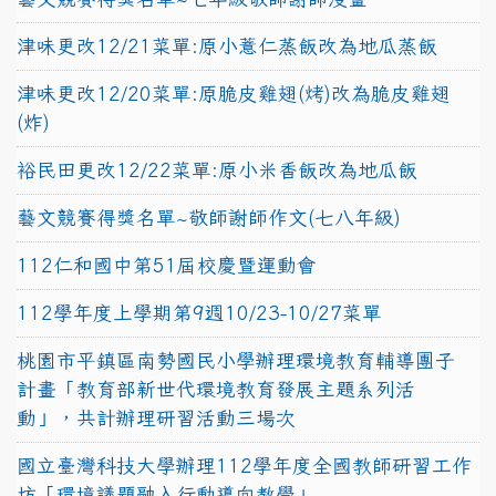
津味更改12/21菜單:原小薏仁蒸飯改為地瓜蒸飯
津味更改12/20菜單:原脆皮雞翅(烤)改為脆皮雞翅
(炸)
裕民田更改12/22菜單:原小米香飯改為地瓜飯
藝文競賽得獎名單~敬師謝師作文(七八年級)
112仁和國中第51屆校慶暨運動會
112學年度上學期第9週10/23-10/27菜單
桃園市平鎮區南勢國民小學辦理環境教育輔導團子
計畫「教育部新世代環境教育發展主題系列活
動」，共計辦理研習活動三場次
國立臺灣科技大學辦理112學年度全國教師研習工作
坊「環境議題融入行動導向教學」