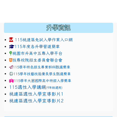
:::
升學資訊
115桃連區免試入學作業入口網
link to https://www.jhjhs.tyc.edu.tw/modules/tadnew
link to http://tyc.entry.ed
link to http://tyc.entry.ed
115年度各升學管道簡章
桃園市升高中五專入學平台
技專校院招生委員會聯合會
115學年特色招生專業群科甄選簡章
115學年技藝技能優良學生甄選簡章
115學年
大園國際高中
特招入學簡章
115適性入學講綱
(9年級適用)
link to https://docs.google.com/presentation/
桃連區適性入學宣導影片1
link to https://docs.google.com/presentation/
114適性入學講綱
1111
桃連區適性入學宣導影片2
(