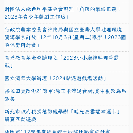
財團法人綠色和平基金會辦理「角落的氣候正義：
2023年青少年戲劇工作坊」
行政院農業委員會林務局與國立臺灣大學地理環境
資源學系訂於112年10月3日(星期二)舉辦「2023國
際保育研討會」
育秀教育基金會辦理之「2023小小廚神料理爭霸
戰」
國立清華大學辦理「2024黏泥遊戲場活動」
裕民田更改9/21菜單:原玉米濃湯食材,其中蛋改為馬
鈴薯
新北市政府稅捐稽徵處舉辦「暗光鳥雲端幸運卡」
網頁互動遊戲
桃園市112學年度師生鄉土歌謠比賽實施計畫