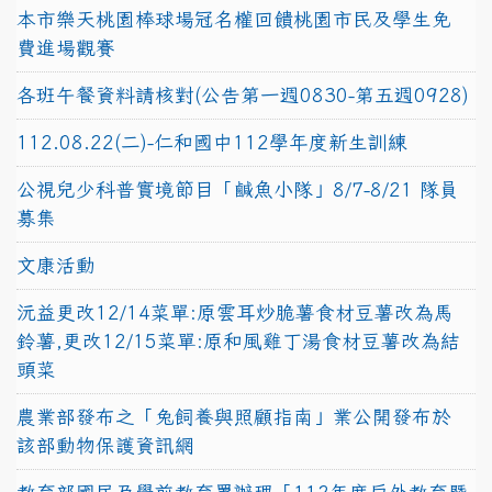
本市樂天桃園棒球場冠名權回饋桃園市民及學生免
費進場觀賽
各班午餐資料請核對(公告第一週0830-第五週0928)
112.08.22(二)-仁和國中112學年度新生訓練
公視兒少科普實境節目「鹹魚小隊」8/7-8/21 隊員
募集
文康活動
沅益更改12/14菜單:原雲耳炒脆薯食材豆薯改為馬
鈴薯,更改12/15菜單:原和風雞丁湯食材豆薯改為結
頭菜
農業部發布之「兔飼養與照顧指南」業公開發布於
該部動物保護資訊網