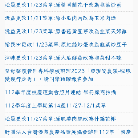
松晟更改11/23菜單:原醬香蘭花干改為韭菜炒蛋
沅益更改11/21菜單:原小瓜肉片改為玉米肉燥
沅益更改11/23菜單:原香菇黃豆芽改為韭菜天婦羅
裕民田更改11/23菜單:原紅絲炒蛋改為韭菜炒豆干
津味更改11/23菜單:原大瓜鮮菇改為韭菜甜不辣
聖母醫護管理專科學校辦理2023「發現安農溪-秘境
變裝行走秀」，請同學踴躍報名參加
112學年度校慶運動會照片連結-畢冊廠商拍攝
112學年度上學期第14週11/27-12/1菜單
松晟更改11/27菜單:原脆薯肉絲改為什錦花椰
財團法人台灣優良農產品發展協會辦理112年「國產