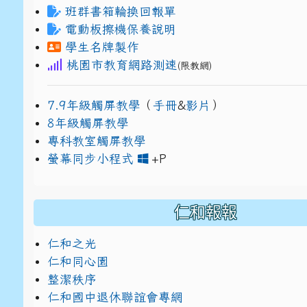
班群書箱輪換回報單
電動板擦機保養說明
學生名牌製作
桃園市教育網路測速
(限教網)
7.9年級觸屏教學
（
手冊
&
影片
）
8年級觸屏教學
專科教室觸屏教學
link to https://www
link to https://drive.g
螢幕同步小程式
+P
仁和報報
仁和之光
仁和同心園
整潔秩序
仁和國中退休聯誼會專網