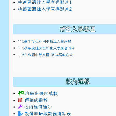
link to https://docs.google.com/presentat
桃連區適性入學宣導影片1
link to https://docs.google.com/presentat
114適性入學講綱
1
桃連區適性入學宣導影片2
(
新生入學專區
115學年度仁和國中新生入學須知
115學年度體育班新生入學
甄(審)簡章
115仁和國中管樂團 第24屆報名表
校內通報
班級出缺席填報
傳染病通報
校內維修通知
設備組班級設備清點表