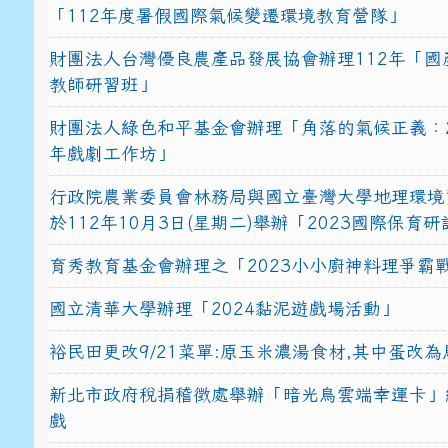
「112年度暑假國際氣候變遷環境教育營隊」
財團法人台灣優良農產品發展協會辦理112年「國
教師研習班」
財團法人綠色和平基金會辦理「角落的氣候正義：2
年戲劇工作坊」
行政院農業委員會林務局與國立臺灣大學地理環境
於112年10月3日(星期二)舉辦「2023國際保育
育秀教育基金會辦理之「2023小小廚神料理爭霸
國立清華大學辦理「2024黏泥遊戲場活動」
裕民田更改9/21菜單:原玉米濃湯食材,其中蛋改為
新北市政府稅捐稽徵處舉辦「暗光鳥雲端幸運卡」
戲