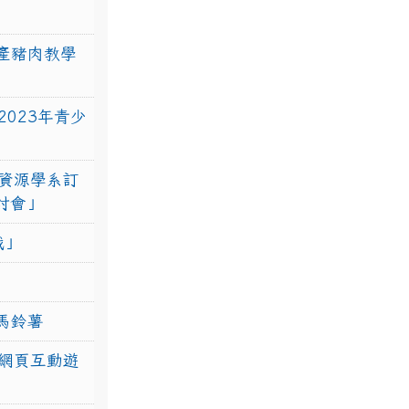
產豬肉教學
023年青少
資源學系訂
研討會」
戰」
馬鈴薯
網頁互動遊