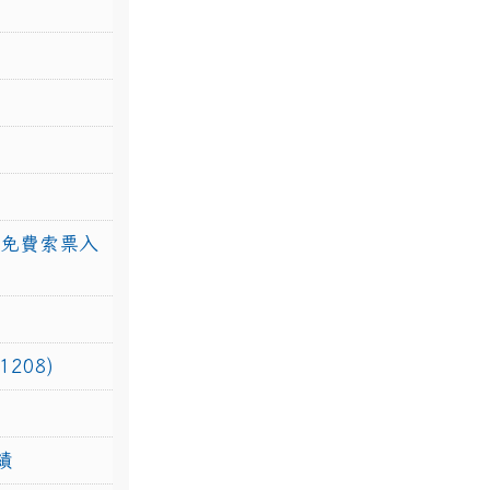
館免費索票入
208)
績