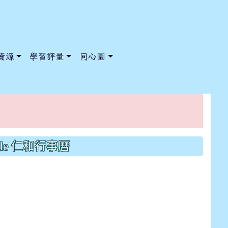
資源
學習評量
同心園
/ChooseSys?s=05 style=font-size: 1rem; background-color:
/ChooseSys?s=05 style=font-size: 1rem; background-color:
gle 仁和行事曆