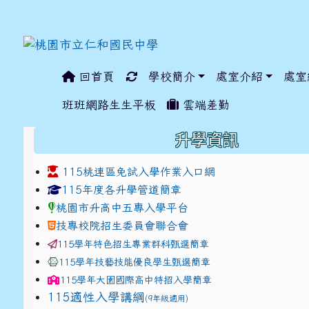
回首頁
學校簡介
處室介紹
處室
:::
班班網路生生平板
雲端差勤
:::
升學資訊
115桃連區免試入學作業入口網
link to https://www.jhjhs.tyc.edu.tw/modules/ta
link to http://tyc.entr
link to http://tyc.entr
115年度各升學管道簡章
桃園市升高中五專入學平台
技專校院招生委員會聯合會
115學年特色招生專業群科甄選簡章
115學年技藝技能優良學生甄選簡章
115學年
大園國際高中
特招入學簡章
115適性入學講綱
(9年級適用)