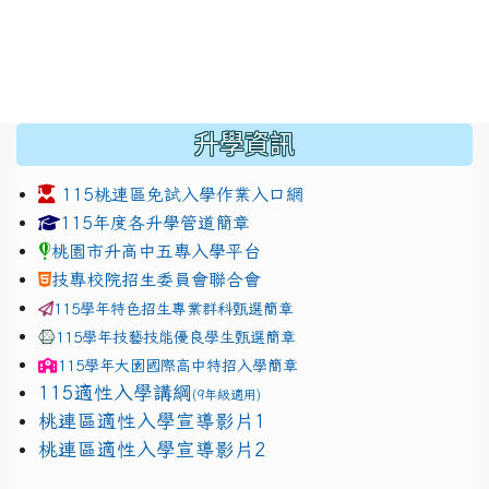
:::
升學資訊
115桃連區免試入學作業入口網
link to https://www.jhjhs.tyc.edu.tw/modules/tadnew
link to http://tyc.entry.ed
link to http://tyc.entry.ed
115年度各升學管道簡章
桃園市升高中五專入學平台
技專校院招生委員會聯合會
115學年特色招生專業群科甄選簡章
115學年技藝技能優良學生甄選簡章
115學年
大園國際高中
特招入學簡章
115適性入學講綱
(9年級適用)
link to https://docs.google.com/presentation/
桃連區適性入學宣導影片1
link to https://docs.google.com/presentation/
114適性入學講綱
1111
桃連區適性入學宣導影片2
(