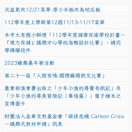
沅益更改12/21菜單:原小米飯改為地瓜飯
112學年度上學期第12週11/13-11/17菜單
本市大有國小辦理「112學年度健康促進學校計畫－
『視力保健』議題中心學校海報設計比賽」，請同
學踴躍投件
2023蝶舞嘉年華活動
第二十一屆「人間有情-關懷癲癇徵文比賽」
農業部漁業署出版之「少年小漁的尋寶奇航記」及
「少年小漁的尋魚冒險記（養殖篇）」電子繪本之
宣傳圖卡
財團法人金車文教基金會「碳排危機 Carbon Crisis
－議題式教材申請」訊息