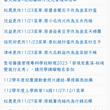
松晟更改11/23菜單:原醬香蘭花干改為韭菜炒蛋
沅益更改11/21菜單:原小瓜肉片改為玉米肉燥
沅益更改11/23菜單:原香菇黃豆芽改為韭菜天婦羅
裕民田更改11/23菜單:原紅絲炒蛋改為韭菜炒豆干
津味更改11/23菜單:原大瓜鮮菇改為韭菜甜不辣
聖母醫護管理專科學校辦理2023「發現安農溪-秘境
變裝行走秀」，請同學踴躍報名參加
112學年度校慶運動會照片連結-畢冊廠商拍攝
112學年度上學期第14週11/27-12/1菜單
松晟更改11/27菜單:原脆薯肉絲改為什錦花椰