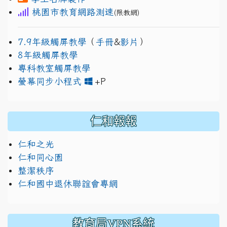
桃園市教育網路測速
(限教網)
7.9年級觸屏教學
（
手冊
&
影片
）
8年級觸屏教學
專科教室觸屏教學
link to https://www.jh
link to https://drive.googl
螢幕同步小程式
+P
仁和報報
仁和之光
仁和同心園
整潔秩序
仁和國中退休聯誼會專網
教育局VPN系統