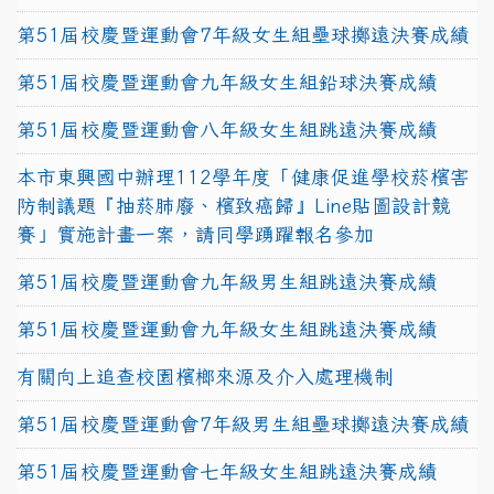
第51屆校慶暨運動會7年級女生組壘球擲遠決賽成績
第51屆校慶暨運動會九年級女生組鉛球決賽成績
第51屆校慶暨運動會八年級女生組跳遠決賽成績
本市東興國中辦理112學年度「健康促進學校菸檳害
防制議題『抽菸肺廢、檳致癌歸』Line貼圖設計競
賽」實施計畫一案，請同學踴躍報名參加
第51屆校慶暨運動會九年級男生組跳遠決賽成績
第51屆校慶暨運動會九年級女生組跳遠決賽成績
有關向上追查校園檳榔來源及介入處理機制
第51屆校慶暨運動會7年級男生組壘球擲遠決賽成績
第51屆校慶暨運動會七年級女生組跳遠決賽成績