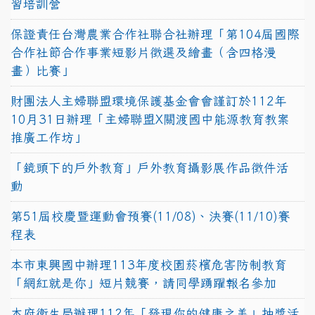
習培訓營
保證責任台灣農業合作社聯合社辦理「第104屆國際
合作社節合作事業短影片徵選及繪畫（含四格漫
畫）比賽」
財團法人主婦聯盟環境保護基金會會謹訂於112年
10月31日辦理「主婦聯盟X關渡國中能源教育教案
推廣工作坊」
「鏡頭下的戶外教育」戶外教育攝影展作品徵件活
動
第51屆校慶暨運動會預賽(11/08)、決賽(11/10)賽
程表
本市東興國中辦理113年度校園菸檳危害防制教育
「網紅就是你」短片競賽，請同學踴躍報名參加
本府衛生局辦理112年「發現你的健康之美」抽獎活