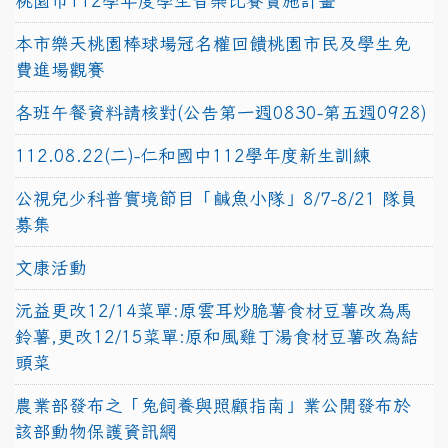
桃園市112學年度學生音樂比賽實施計畫
本市樂天桃園棒球場冠名權回饋桃園市民及學生免
費進場觀賽
各班午餐資料請核對(公告第一週0830-第五週0928)
112.08.22(二)-仁和國中112學年度新生訓練
公視兒少科普實境節目「鹹魚小隊」8/7-8/21 隊員
募集
文康活動
沅益更改12/14菜單:原雲耳炒脆薯食材豆薯改為馬
鈴薯,更改12/15菜單:原和風雞丁湯食材豆薯改為結
頭菜
農業部發布之「兔飼養與照顧指南」業公開發布於
該部動物保護資訊網