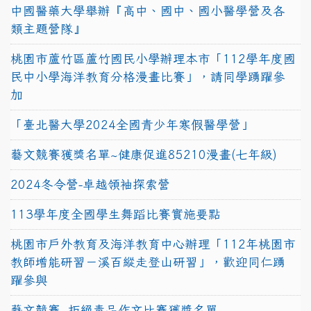
中國醫藥大學舉辦『高中、國中、國小醫學營及各
類主題營隊』
桃園市蘆竹區蘆竹國民小學辦理本市「112學年度國
民中小學海洋教育分格漫畫比賽」，請同學踴躍參
加
「臺北醫大學2024全國青少年寒假醫學營」
藝文競賽獲獎名單~健康促進85210漫畫(七年級)
2024冬令營-卓越領袖探索營
113學年度全國學生舞蹈比賽實施要點
桃園市戶外教育及海洋教育中心辦理「112年桃園市
教師增能研習－溪百縱走登山研習」，歡迎同仁踴
躍參與
藝文競賽~拒絕毒品作文比賽獲獎名單