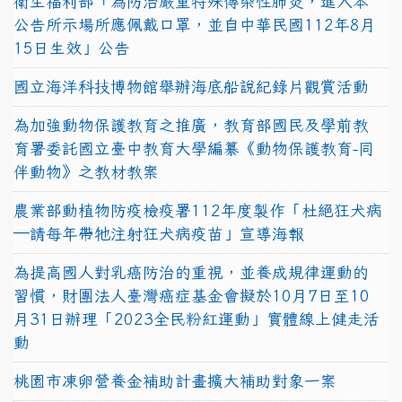
衛生福利部「為防治嚴重特殊傳染性肺炎，進入本
公告所示場所應佩戴口罩，並自中華民國112年8月
15日生效」公告
國立海洋科技博物館舉辦海底船說紀錄片觀賞活動
為加強動物保護教育之推廣，教育部國民及學前教
育署委託國立臺中教育大學編纂《動物保護教育-同
伴動物》之教材教案
農業部動植物防疫檢疫署112年度製作「杜絕狂犬病
—請每年帶牠注射狂犬病疫苗」宣導海報
為提高國人對乳癌防治的重視，並養成規律運動的
習慣，財團法人臺灣癌症基金會擬於10月7日至10
月31日辦理「2023全民粉紅運動」實體線上健走活
動
桃園市凍卵營養金補助計畫擴大補助對象一案