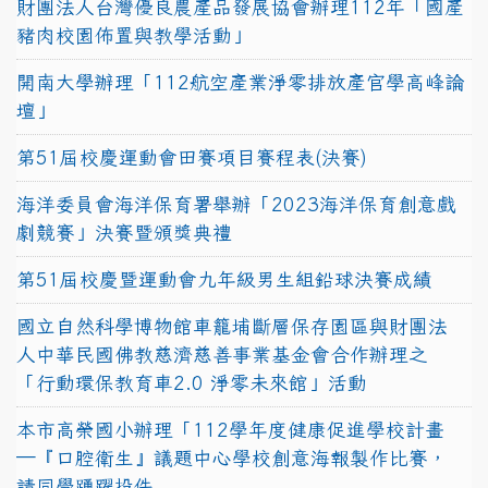
財團法人台灣優良農產品發展協會辦理112年「國產
豬肉校園佈置與教學活動」
開南大學辦理「112航空產業淨零排放產官學高峰論
壇」
第51屆校慶運動會田賽項目賽程表(決賽)
海洋委員會海洋保育署舉辦「2023海洋保育創意戲
劇競賽」決賽暨頒獎典禮
第51屆校慶暨運動會九年級男生組鉛球決賽成績
國立自然科學博物館車籠埔斷層保存園區與財團法
人中華民國佛教慈濟慈善事業基金會合作辦理之
「行動環保教育車2.0 淨零未來館」活動
本市高榮國小辦理「112學年度健康促進學校計畫
─『口腔衛生』議題中心學校創意海報製作比賽，
請同學踴躍投件