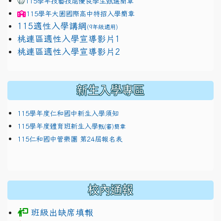
115學年技藝技能優良學生甄選簡章
115學年
大園國際高中
特招入學簡章
115適性入學講綱
(9年級適用)
link to https://docs.google.com/presentation/
桃連區適性入學宣導影片1
link to https://docs.google.com/presentation/
114適性入學講綱
1111
桃連區適性入學宣導影片2
(
新生入學專區
115學年度仁和國中新生入學須知
115學年度體育班新生入學
甄(審)簡章
115仁和國中管樂團 第24屆報名表
校內通報
班級出缺席填報