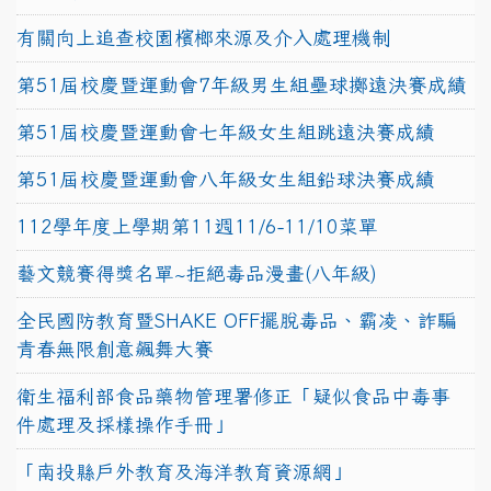
有關向上追查校園檳榔來源及介入處理機制
第51屆校慶暨運動會7年級男生組壘球擲遠決賽成績
第51屆校慶暨運動會七年級女生組跳遠決賽成績
第51屆校慶暨運動會八年級女生組鉛球決賽成績
112學年度上學期第11週11/6-11/10菜單
藝文競賽得獎名單~拒絕毒品漫畫(八年級)
全民國防教育暨SHAKE OFF擺脫毒品、霸凌、詐騙
青春無限創意飆舞大賽
衛生福利部食品藥物管理署修正「疑似食品中毒事
件處理及採樣操作手冊」
「南投縣戶外教育及海洋教育資源網」