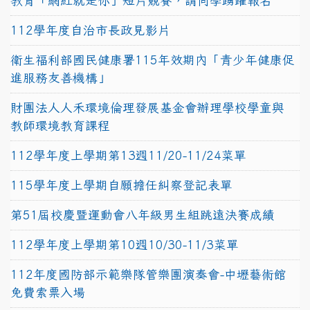
教育「網紅就是你」短片競賽，請同學踴躍報名
112學年度自治市長政見影片
衛生福利部國民健康署115年效期內「青少年健康促
進服務友善機構」
財團法人人禾環境倫理發展基金會辦理學校學童與
教師環境教育課程
112學年度上學期第13週11/20-11/24菜單
115學年度上學期自願擔任糾察登記表單
第51屆校慶暨運動會八年級男生組跳遠決賽成績
112學年度上學期第10週10/30-11/3菜單
112年度國防部示範樂隊管樂團演奏會-中壢藝術館
免費索票入場