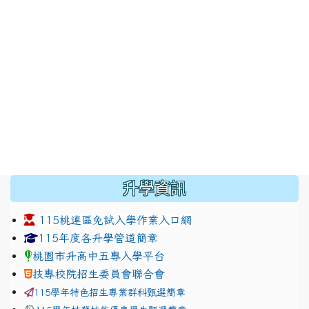
:::
升學資訊
115桃連區免試入學作業入口網
link to https://www.jhjhs.tyc.edu.tw/modules/tadnew
link to http://tyc.entry.ed
link to http://tyc.entry.ed
115年度各升學管道簡章
桃園市升高中五專入學平台
技專校院招生委員會聯合會
115學年特色招生專業群科甄選簡章