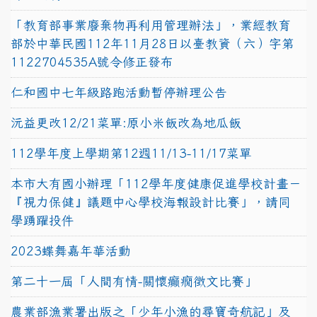
「教育部事業廢棄物再利用管理辦法」，業經教育
部於中華民國112年11月28日以臺教資（六）字第
1122704535A號令修正發布
仁和國中七年級路跑活動暫停辦理公告
沅益更改12/21菜單:原小米飯改為地瓜飯
112學年度上學期第12週11/13-11/17菜單
本市大有國小辦理「112學年度健康促進學校計畫－
『視力保健』議題中心學校海報設計比賽」，請同
學踴躍投件
2023蝶舞嘉年華活動
第二十一屆「人間有情-關懷癲癇徵文比賽」
農業部漁業署出版之「少年小漁的尋寶奇航記」及