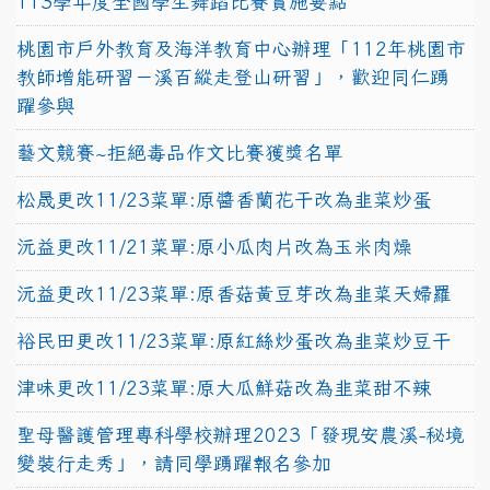
113學年度全國學生舞蹈比賽實施要點
桃園市戶外教育及海洋教育中心辦理「112年桃園市
教師增能研習－溪百縱走登山研習」，歡迎同仁踴
躍參與
藝文競賽~拒絕毒品作文比賽獲獎名單
松晟更改11/23菜單:原醬香蘭花干改為韭菜炒蛋
沅益更改11/21菜單:原小瓜肉片改為玉米肉燥
沅益更改11/23菜單:原香菇黃豆芽改為韭菜天婦羅
裕民田更改11/23菜單:原紅絲炒蛋改為韭菜炒豆干
津味更改11/23菜單:原大瓜鮮菇改為韭菜甜不辣
聖母醫護管理專科學校辦理2023「發現安農溪-秘境
變裝行走秀」，請同學踴躍報名參加