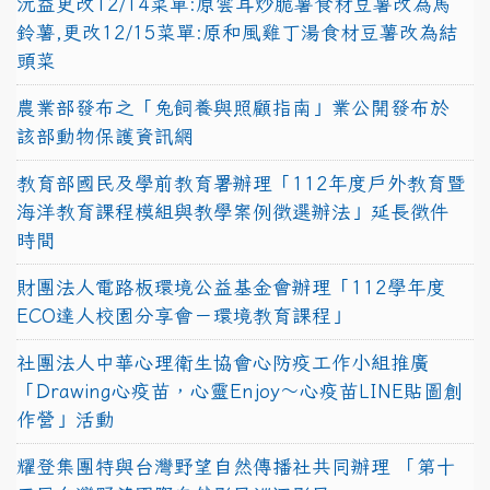
沅益更改12/14菜單:原雲耳炒脆薯食材豆薯改為馬
鈴薯,更改12/15菜單:原和風雞丁湯食材豆薯改為結
頭菜
農業部發布之「兔飼養與照顧指南」業公開發布於
該部動物保護資訊網
教育部國民及學前教育署辦理「112年度戶外教育暨
海洋教育課程模組與教學案例徵選辦法」延長徵件
時間
財團法人電路板環境公益基金會辦理「112學年度
ECO達人校園分享會－環境教育課程」
社團法人中華心理衛生協會心防疫工作小組推廣
「Drawing心疫苗，心靈Enjoy〜心疫苗LINE貼圖創
作營」活動
耀登集團特與台灣野望自然傳播社共同辦理 「第十