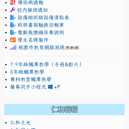
傳染病通報
校內維修通知
設備組班級設備清點表
班群書箱輪換回報單
電動板擦機保養說明
學生名牌製作
桃園市教育網路測速
(限教網)
7.9年級觸屏教學
（
手冊
&
影片
）
8年級觸屏教學
專科教室觸屏教學
link to https://www.jh
link to https://drive.googl
螢幕同步小程式
+P
仁和報報
仁和之光