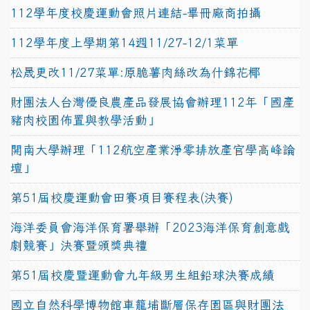
112學年度校慶運動會照片連結-畢冊廠商拍攝
112學年度上學期第14週11/27-12/1菜單
松晟更改11/27菜單:原脆薯肉絲改為什錦花椰
財團法人台灣優良農產品發展協會辦理112年「國產
豬肉校園佈置與教學活動」
開南大學辦理「112航空產業淨零排放產官學高峰論
壇」
第51屆校慶運動會田賽項目賽程表(決賽)
海洋委員會海洋保育署舉辦「2023海洋保育創意戲
劇競賽」決賽暨頒獎典禮
第51屆校慶暨運動會九年級男生組鉛球決賽成績
國立自然科學博物館車籠埔斷層保存園區與財團法