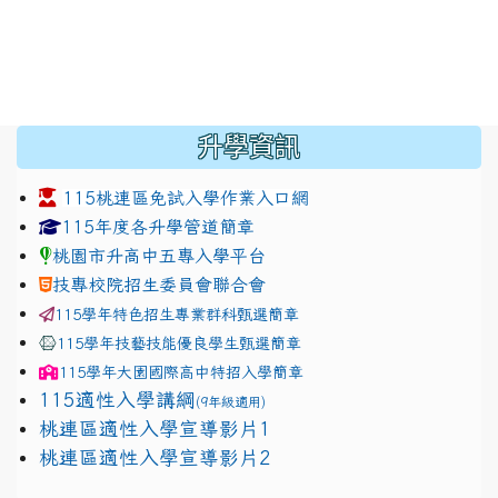
:::
升學資訊
115桃連區免試入學作業入口網
link to https://www.jhjhs.tyc.edu.tw/modules/tadnew
link to http://tyc.entry.ed
link to http://tyc.entry.ed
115年度各升學管道簡章
桃園市升高中五專入學平台
技專校院招生委員會聯合會
115學年特色招生專業群科甄選簡章
115學年技藝技能優良學生甄選簡章
115學年
大園國際高中
特招入學簡章
115適性入學講綱
(9年級適用)
link to https://docs.google.com/presentation/
桃連區適性入學宣導影片1
link to https://docs.google.com/presentation/
114適性入學講綱
1111
桃連區適性入學宣導影片2
(