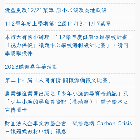
沅益更改12/21菜單:原小米飯改為地瓜飯
112學年度上學期第12週11/13-11/17菜單
本市大有國小辦理「112學年度健康促進學校計畫－
『視力保健』議題中心學校海報設計比賽」，請同
學踴躍投件
2023蝶舞嘉年華活動
第二十一屆「人間有情-關懷癲癇徵文比賽」
農業部漁業署出版之「少年小漁的尋寶奇航記」及
「少年小漁的尋魚冒險記（養殖篇）」電子繪本之
宣傳圖卡
財團法人金車文教基金會「碳排危機 Carbon Crisis
－議題式教材申請」訊息