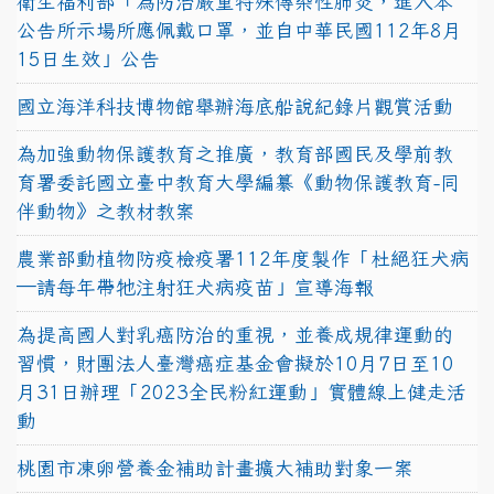
衛生福利部「為防治嚴重特殊傳染性肺炎，進入本
公告所示場所應佩戴口罩，並自中華民國112年8月
15日生效」公告
國立海洋科技博物館舉辦海底船說紀錄片觀賞活動
為加強動物保護教育之推廣，教育部國民及學前教
育署委託國立臺中教育大學編纂《動物保護教育-同
伴動物》之教材教案
農業部動植物防疫檢疫署112年度製作「杜絕狂犬病
—請每年帶牠注射狂犬病疫苗」宣導海報
為提高國人對乳癌防治的重視，並養成規律運動的
習慣，財團法人臺灣癌症基金會擬於10月7日至10
月31日辦理「2023全民粉紅運動」實體線上健走活
動
桃園市凍卵營養金補助計畫擴大補助對象一案