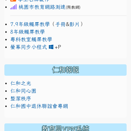
桃園市教育網路測速
(限教網)
7.9年級觸屏教學
（
手冊
&
影片
）
8年級觸屏教學
專科教室觸屏教學
link to https://www.jh
link to https://drive.googl
螢幕同步小程式
+P
仁和報報
仁和之光
仁和同心園
整潔秩序
仁和國中退休聯誼會專網
教育局VPN系統