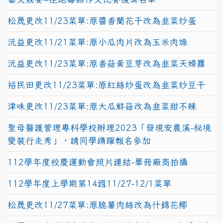
松晟更改11/23菜單:原醬香蘭花干改為韭菜炒蛋
沅益更改11/21菜單:原小瓜肉片改為玉米肉燥
沅益更改11/23菜單:原香菇黃豆芽改為韭菜天婦羅
裕民田更改11/23菜單:原紅絲炒蛋改為韭菜炒豆干
津味更改11/23菜單:原大瓜鮮菇改為韭菜甜不辣
聖母醫護管理專科學校辦理2023「發現安農溪-秘境
變裝行走秀」，請同學踴躍報名參加
112學年度校慶運動會照片連結-畢冊廠商拍攝
112學年度上學期第14週11/27-12/1菜單
松晟更改11/27菜單:原脆薯肉絲改為什錦花椰