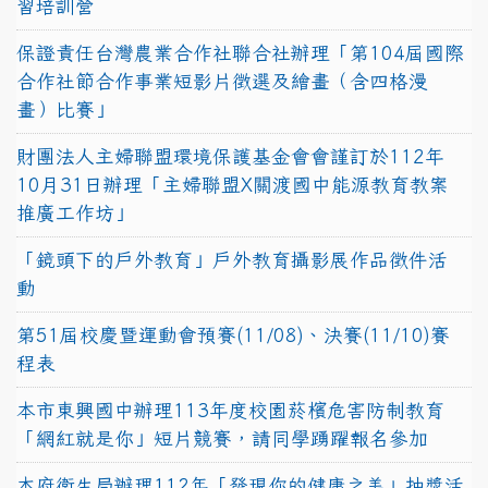
習培訓營
保證責任台灣農業合作社聯合社辦理「第104屆國際
合作社節合作事業短影片徵選及繪畫（含四格漫
畫）比賽」
財團法人主婦聯盟環境保護基金會會謹訂於112年
10月31日辦理「主婦聯盟X關渡國中能源教育教案
推廣工作坊」
「鏡頭下的戶外教育」戶外教育攝影展作品徵件活
動
第51屆校慶暨運動會預賽(11/08)、決賽(11/10)賽
程表
本市東興國中辦理113年度校園菸檳危害防制教育
「網紅就是你」短片競賽，請同學踴躍報名參加
本府衛生局辦理112年「發現你的健康之美」抽獎活