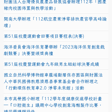
財團法人台灣優良農產品發展協會辦理112年「國產
豬肉校園佈置與教學活動」
開南大學辦理「112航空產業淨零排放產官學高峰論
壇」
第51屆校慶運動會田賽項目賽程表(決賽)
海洋委員會海洋保育署舉辦「2023海洋保育創意戲
劇競賽」決賽暨頒獎典禮
第51屆校慶暨運動會九年級男生組鉛球決賽成績
國立自然科學博物館車籠埔斷層保存園區與財團法
人中華民國佛教慈濟慈善事業基金會合作辦理之
「行動環保教育車2.0 淨零未來館」活動
本市高榮國小辦理「112學年度健康促進學校計畫
─『口腔衛生』議題中心學校創意海報製作比賽，
請同學踴躍投件