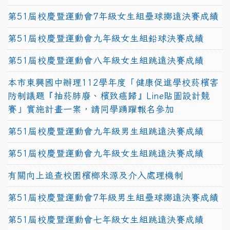
第51屆校慶暨運動會7年級女生組壘球擲遠決賽成績
第51屆校慶暨運動會九年級女生組鉛球決賽成績
第51屆校慶暨運動會八年級女生組跳遠決賽成績
本市東興國中辦理112學年度「健康促進學校菸檳害
防制議題『抽菸肺廢、檳致癌歸』Line貼圖設計競
賽」實施計畫一案，請同學踴躍報名參加
第51屆校慶暨運動會九年級男生組跳遠決賽成績
第51屆校慶暨運動會九年級女生組跳遠決賽成績
有關向上追查校園檳榔來源及介入處理機制
第51屆校慶暨運動會7年級男生組壘球擲遠決賽成績
第51屆校慶暨運動會七年級女生組跳遠決賽成績