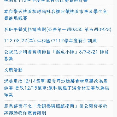
桃園市112學年度學生音樂比賽實施計畫
本市樂天桃園棒球場冠名權回饋桃園市民及學生免
費進場觀賽
各班午餐資料請核對(公告第一週0830-第五週0928)
112.08.22(二)-仁和國中112學年度新生訓練
公視兒少科普實境節目「鹹魚小隊」8/7-8/21 隊員
募集
文康活動
沅益更改12/14菜單:原雲耳炒脆薯食材豆薯改為馬
鈴薯,更改12/15菜單:原和風雞丁湯食材豆薯改為結
頭菜
農業部發布之「兔飼養與照顧指南」業公開發布於
該部動物保護資訊網