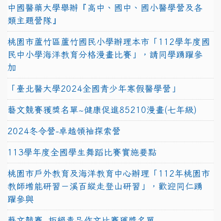
中國醫藥大學舉辦『高中、國中、國小醫學營及各
類主題營隊』
桃園市蘆竹區蘆竹國民小學辦理本市「112學年度國
民中小學海洋教育分格漫畫比賽」，請同學踴躍參
加
「臺北醫大學2024全國青少年寒假醫學營」
藝文競賽獲獎名單~健康促進85210漫畫(七年級)
2024冬令營-卓越領袖探索營
113學年度全國學生舞蹈比賽實施要點
桃園市戶外教育及海洋教育中心辦理「112年桃園市
教師增能研習－溪百縱走登山研習」，歡迎同仁踴
躍參與
藝文競賽~拒絕毒品作文比賽獲獎名單