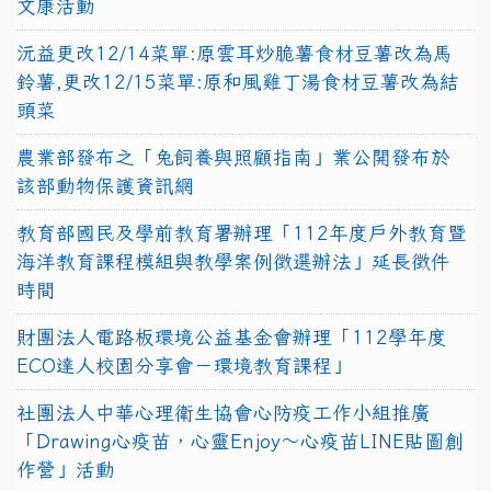
文康活動
沅益更改12/14菜單:原雲耳炒脆薯食材豆薯改為馬
鈴薯,更改12/15菜單:原和風雞丁湯食材豆薯改為結
頭菜
農業部發布之「兔飼養與照顧指南」業公開發布於
該部動物保護資訊網
教育部國民及學前教育署辦理「112年度戶外教育暨
海洋教育課程模組與教學案例徵選辦法」延長徵件
時間
財團法人電路板環境公益基金會辦理「112學年度
ECO達人校園分享會－環境教育課程」
社團法人中華心理衛生協會心防疫工作小組推廣
「Drawing心疫苗，心靈Enjoy〜心疫苗LINE貼圖創
作營」活動