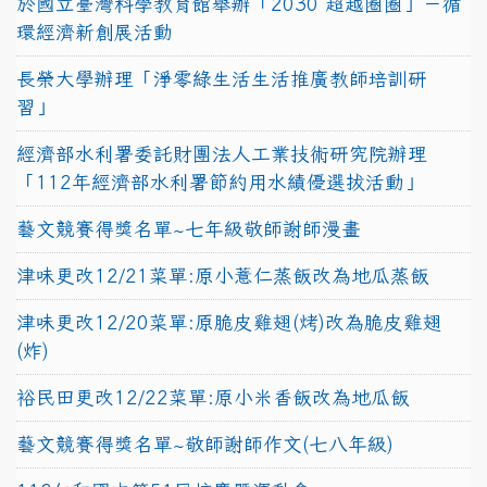
於國立臺灣科學教育館舉辦「2030 超越圈圈」－循
環經濟新創展活動
長榮大學辦理「淨零綠生活生活推廣教師培訓研
習」
經濟部水利署委託財團法人工業技術研究院辦理
「112年經濟部水利署節約用水績優選拔活動」
藝文競賽得獎名單~七年級敬師謝師漫畫
津味更改12/21菜單:原小薏仁蒸飯改為地瓜蒸飯
津味更改12/20菜單:原脆皮雞翅(烤)改為脆皮雞翅
(炸)
裕民田更改12/22菜單:原小米香飯改為地瓜飯
藝文競賽得獎名單~敬師謝師作文(七八年級)