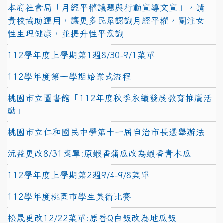
本府社會局「月經平權議題與行動宣導文宣」，請
貴校協助運用，讓更多民眾認識月經平權，關注女
性生理健康，並提升性平意識
112學年度上學期第1週8/30-9/1菜單
112學年度第一學期始業式流程
桃園市立圖書館「112年度秋季永續發展教育推廣活
動」
桃園市立仁和國民中學第十一屆自治市長選舉辦法
沅益更改8/31菜單:原蝦香蒲瓜改為蝦香青木瓜
112學年度上學期第2週9/4-9/8菜單
112學年度桃園市學生美術比賽
松晟更改12/22菜單:原香Q白飯改為地瓜飯