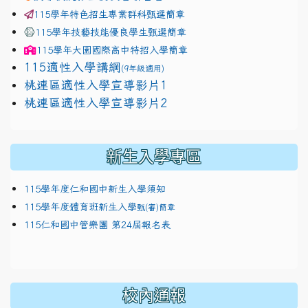
115學年特色招生專業群科甄選簡章
115學年技藝技能優良學生甄選簡章
115學年
大園國際高中
特招入學簡章
115適性入學講綱
(9年級適用)
link to https://docs.google.com/presentation/
桃連區適性入學宣導影片1
link to https://docs.google.com/presentation/
114適性入學講綱
1111
桃連區適性入學宣導影片2
(
新生入學專區
115學年度仁和國中新生入學須知
115學年度體育班新生入學
甄(審)簡章
115仁和國中管樂團 第24屆報名表
校內通報