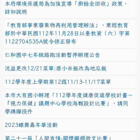
本府環境保護局為加強宣導「廚餘全回收」政策，
詳如說明
「教育部事業廢棄物再利用管理辦法」，業經教育
部於中華民國112年11月28日以臺教資（六）字第
1122704535A號令修正發布
仁和國中七年級路跑活動暫停辦理公告
沅益更改12/21菜單:原小米飯改為地瓜飯
112學年度上學期第12週11/13-11/17菜單
本市大有國小辦理「112學年度健康促進學校計畫－
『視力保健』議題中心學校海報設計比賽」，請同
學踴躍投件
2023蝶舞嘉年華活動
第二十一屆「人間有情-關懷癲癇徵文比賽」