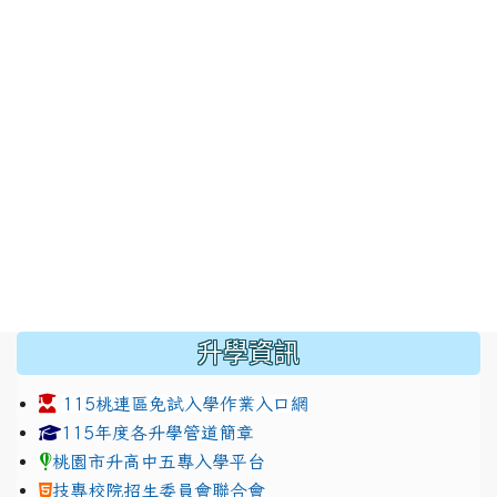
:::
升學資訊
115桃連區免試入學作業入口網
link to https://www.jhjhs.tyc.edu.tw/modules/tadnew
link to http://tyc.entry.ed
link to http://tyc.entry.ed
115年度各升學管道簡章
桃園市升高中五專入學平台
技專校院招生委員會聯合會