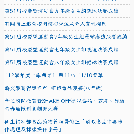
第51屆校慶暨運動會九年級女生組跳遠決賽成績
有關向上追查校園檳榔來源及介入處理機制
第51屆校慶暨運動會7年級男生組壘球擲遠決賽成績
第51屆校慶暨運動會七年級女生組跳遠決賽成績
第51屆校慶暨運動會八年級女生組鉛球決賽成績
112學年度上學期第11週11/6-11/10菜單
藝文競賽得獎名單~拒絕毒品漫畫(八年級)
全民國防教育暨SHAKE OFF擺脫毒品、霸凌、詐騙
青春無限創意飆舞大賽
衛生福利部食品藥物管理署修正「疑似食品中毒事
件處理及採樣操作手冊」