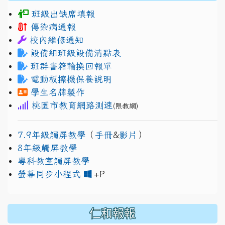
班級出缺席填報
傳染病通報
校內維修通知
設備組班級設備清點表
班群書箱輪換回報單
電動板擦機保養說明
學生名牌製作
桃園市教育網路測速
(限教網)
7.9年級觸屏教學
（
手冊
&
影片
）
8年級觸屏教學
專科教室觸屏教學
link to https://www.jh
link to https://drive.googl
螢幕同步小程式
+P
仁和報報