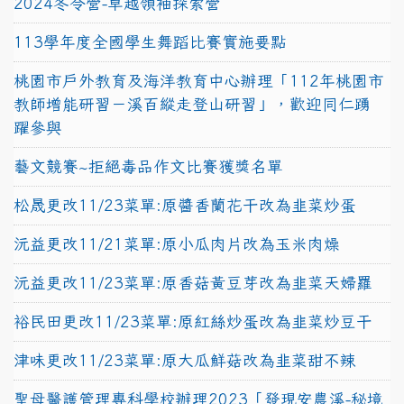
2024冬令營-卓越領袖探索營
113學年度全國學生舞蹈比賽實施要點
桃園市戶外教育及海洋教育中心辦理「112年桃園市
教師增能研習－溪百縱走登山研習」，歡迎同仁踴
躍參與
藝文競賽~拒絕毒品作文比賽獲獎名單
松晟更改11/23菜單:原醬香蘭花干改為韭菜炒蛋
沅益更改11/21菜單:原小瓜肉片改為玉米肉燥
沅益更改11/23菜單:原香菇黃豆芽改為韭菜天婦羅
裕民田更改11/23菜單:原紅絲炒蛋改為韭菜炒豆干
津味更改11/23菜單:原大瓜鮮菇改為韭菜甜不辣
聖母醫護管理專科學校辦理2023「發現安農溪-秘境