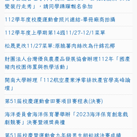
變裝行走秀」，請同學踴躍報名參加
112學年度校慶運動會照片連結-畢冊廠商拍攝
112學年度上學期第14週11/27-12/1菜單
松晟更改11/27菜單:原脆薯肉絲改為什錦花椰
財團法人台灣優良農產品發展協會辦理112年「國產
豬肉校園佈置與教學活動」
開南大學辦理「112航空產業淨零排放產官學高峰論
壇」
第51屆校慶運動會田賽項目賽程表(決賽)
海洋委員會海洋保育署舉辦「2023海洋保育創意戲
劇競賽」決賽暨頒獎典禮
第51屆校慶暨運動會九年級男生組鉛球決賽成績