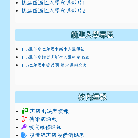
link to https://docs.google.com/presentat
桃連區適性入學宣導影片1
link to https://docs.google.com/presentat
114適性入學講綱
1
桃連區適性入學宣導影片2
(
新生入學專區
115學年度仁和國中新生入學須知
115學年度體育班新生入學
甄(審)簡章
115仁和國中管樂團 第24屆報名表
校內通報
班級出缺席填報
傳染病通報
校內維修通知
設備組班級設備清點表