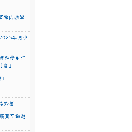
產豬肉教學
023年青少
資源學系訂
研討會」
戰」
馬鈴薯
網頁互動遊