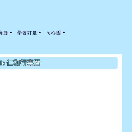
資源
學習評量
同心園
:原香Q白飯改為地瓜飯
gle 仁和行事曆
/ChooseSys?s=05 style=font-size: 1rem; background-color:
/ChooseSys?s=05 style=font-size: 1rem; background-color: