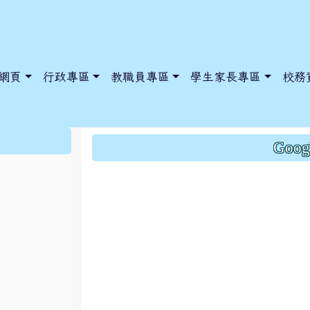
網頁
行政專區
教職員專區
學生家長專區
校務
松晟更改12/22菜單
:::
Goo
dnews/index.php?nsn=5425
y.edu.tw/NoExamImitate_TL/NoExamImitateHome/Page/Public
y.edu.tw/NoExamImitate_TL/NoExamImitateHome/Page/Public