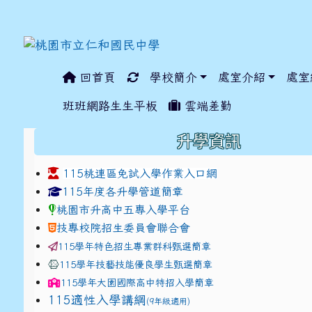
回首頁
學校簡介
處室介紹
處室
:::
班班網路生生平板
雲端差勤
:::
升學資訊
115桃連區免試入學作業入口網
link to https://www.jhjhs.tyc.edu.tw/modules/ta
link to http://tyc.entr
link to http://tyc.entr
115年度各升學管道簡章
桃園市升高中五專入學平台
技專校院招生委員會聯合會
115學年特色招生專業群科甄選簡章
115學年技藝技能優良學生甄選簡章
115學年
大園國際高中
特招入學簡章
115適性入學講綱
(9年級適用)