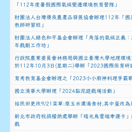
「112年度暑假國際氣候變遷環境教育營隊」
財團法人台灣優良農產品發展協會辦理112年「國
教師研習班」
財團法人綠色和平基金會辦理「角落的氣候正義：2
年戲劇工作坊」
行政院農業委員會林務局與國立臺灣大學地理環境
於112年10月3日(星期二)舉辦「2023國際保育
育秀教育基金會辦理之「2023小小廚神料理爭霸
國立清華大學辦理「2024黏泥遊戲場活動」
裕民田更改9/21菜單:原玉米濃湯食材,其中蛋改為
新北市政府稅捐稽徵處舉辦「暗光鳥雲端幸運卡」
戲