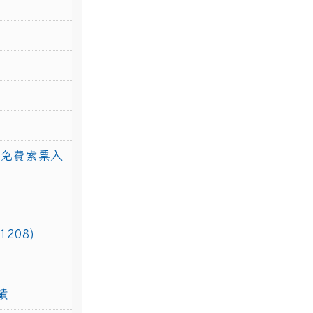
館免費索票入
208)
績