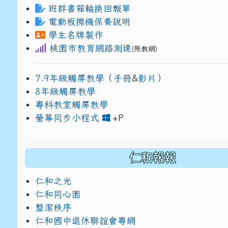
班群書箱輪換回報單
電動板擦機保養說明
學生名牌製作
桃園市教育網路測速
(限教網)
7.9年級觸屏教學
（
手冊
&
影片
）
8年級觸屏教學
專科教室觸屏教學
link to https://www
link to https://drive.g
螢幕同步小程式
+P
仁和報報
仁和之光
仁和同心園
整潔秩序
仁和國中退休聯誼會專網