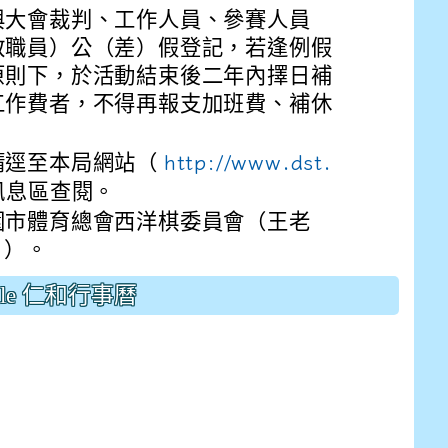
drive_link&ouid=115921082145615632562&rtpof=true&
與大會裁判、工作人員、參賽人員
drive_link&ouid=115921082145615632562&rtpof=true&
m/presentation/d/14fN7FrCDS9g9keYgSUmfVbCTNGSK
教職員）公（差）假登記，若逢例假
原則下，於活動結束後二年內擇日補
工作費者，不得再報支加班費、補休
請逕至本局網站（
http://www.dst.
訊息區查閱。
園市體育總會西洋棋委員會（王老
1 ）。
gle 仁和行事曆