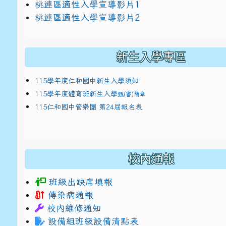
link to https://docs.google.com/presentat
桃連區適性入學宣導影片1
link to https://docs.google.com/presentat
114適性入學講綱
1
桃連區適性入學宣導影片2
(
新生入學專區
115學年度仁和國中新生入學須知
115學年度體育班新生入學
甄(審)簡章
115仁和國中管樂團 第24屆報名表
校內通報
班級出缺席填報
傳染病通報
校內維修通知
設備組班級設備清點表