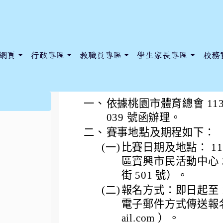
網頁
行政專區
教職員專區
學生家長專區
校務
「113年桃園市運動
:::
一、
依據桃園市體育總會 113 年
039 號函辦理。
二、
賽事地點及期程如下：
dnews/index.php?nsn=5425
y.edu.tw/NoExamImitate_TL/NoExamImitateHome/Page/Public
y.edu.tw/NoExamImitate_TL/NoExamImitateHome/Page/Public
(一)
比賽日期及地點： 113
區寶興市民活動中心 
街 501 號）。
(二)
報名方式：即日起至 11
電子郵件方式傳送報名表（ E
ail.com ）。