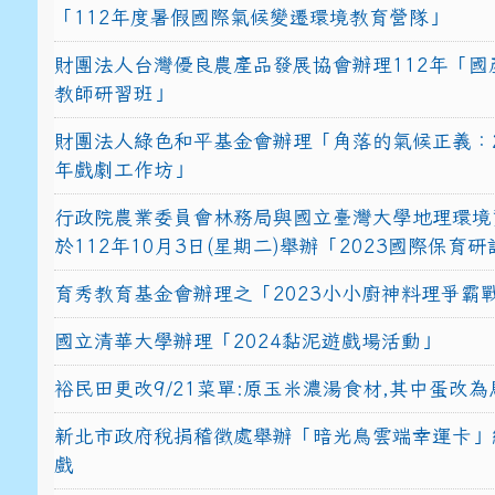
「112年度暑假國際氣候變遷環境教育營隊」
財團法人台灣優良農產品發展協會辦理112年「國
教師研習班」
財團法人綠色和平基金會辦理「角落的氣候正義：2
年戲劇工作坊」
行政院農業委員會林務局與國立臺灣大學地理環境
於112年10月3日(星期二)舉辦「2023國際保育
育秀教育基金會辦理之「2023小小廚神料理爭霸
國立清華大學辦理「2024黏泥遊戲場活動」
裕民田更改9/21菜單:原玉米濃湯食材,其中蛋改為
新北市政府稅捐稽徵處舉辦「暗光鳥雲端幸運卡」
戲