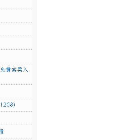
館免費索票入
208)
績