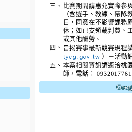
ion/d/1x3bih9gNpRNolaz0znBOn--g7OisECve/edit?usp=
三、
比賽期間請惠允實際參
ion/d/1x3bih9gNpRNolaz0znBOn--g7OisECve/edit?usp=
111ㄅㄅ
link to https://docs.go114適性入學講綱
ogle.co
(
（含選手、教練、帶隊
日，同意在不影響課務
休；如已支領裁判費、
或其他酬勞。
四、
旨揭賽事最新競賽規程
tycg.gov.tw
）－活動
五、
本案相關資訊請逕洽桃
師，電話： 093201776
Goo