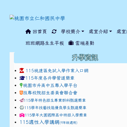
回首頁
學校簡介
處室介紹
處室
:::
班班網路生生平板
雲端差勤
:::
升學資訊
115桃連區免試入學作業入口網
link to https://www.jhjhs.tyc.edu.tw/modules/ta
link to http://tyc.entr
link to http://tyc.entr
115年度各升學管道簡章
桃園市升高中五專入學平台
技專校院招生委員會聯合會
115學年特色招生專業群科甄選簡章
115學年技藝技能優良學生甄選簡章
115學年
大園國際高中
特招入學簡章
115適性入學講綱
(9年級適用)