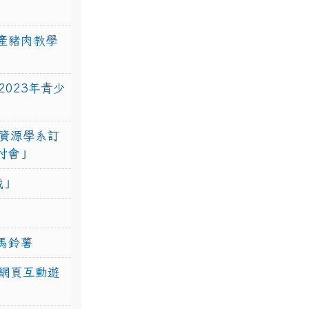
產豬肉教學
023年青少
資源學系訂
研討會」
戰」
馬鈴薯
網頁互動遊