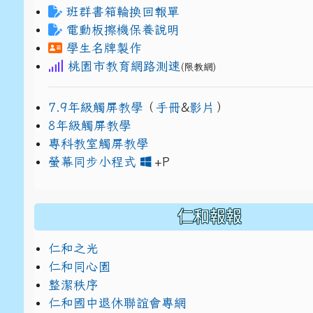
班群書箱輪換回報單
電動板擦機保養說明
學生名牌製作
桃園市教育網路測速
(限教網)
7.9年級觸屏教學
（
手冊
&
影片
）
8年級觸屏教學
專科教室觸屏教學
link to https://www
link to https://drive.g
螢幕同步小程式
+P
仁和報報
仁和之光
仁和同心園
整潔秩序
仁和國中退休聯誼會專網