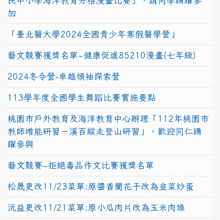
民中小學海洋教育分格漫畫比賽」，請同學踴躍參
加
「臺北醫大學2024全國青少年寒假醫學營」
藝文競賽獲獎名單~健康促進85210漫畫(七年級)
2024冬令營-卓越領袖探索營
113學年度全國學生舞蹈比賽實施要點
桃園市戶外教育及海洋教育中心辦理「112年桃園市
教師增能研習－溪百縱走登山研習」，歡迎同仁踴
躍參與
藝文競賽~拒絕毒品作文比賽獲獎名單
松晟更改11/23菜單:原醬香蘭花干改為韭菜炒蛋
沅益更改11/21菜單:原小瓜肉片改為玉米肉燥