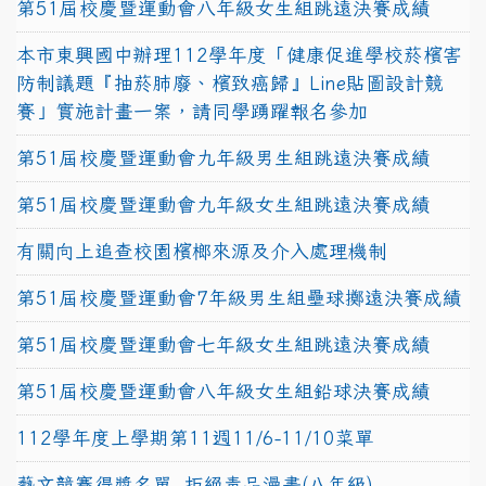
第51屆校慶暨運動會八年級女生組跳遠決賽成績
本市東興國中辦理112學年度「健康促進學校菸檳害
防制議題『抽菸肺廢、檳致癌歸』Line貼圖設計競
賽」實施計畫一案，請同學踴躍報名參加
第51屆校慶暨運動會九年級男生組跳遠決賽成績
第51屆校慶暨運動會九年級女生組跳遠決賽成績
有關向上追查校園檳榔來源及介入處理機制
第51屆校慶暨運動會7年級男生組壘球擲遠決賽成績
第51屆校慶暨運動會七年級女生組跳遠決賽成績
第51屆校慶暨運動會八年級女生組鉛球決賽成績
112學年度上學期第11週11/6-11/10菜單
藝文競賽得獎名單~拒絕毒品漫畫(八年級)