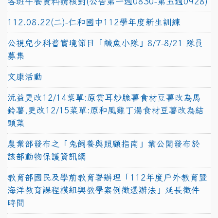
各班午餐資料請核對(公告第一週0830-第五週0928)
112.08.22(二)-仁和國中112學年度新生訓練
公視兒少科普實境節目「鹹魚小隊」8/7-8/21 隊員
募集
文康活動
沅益更改12/14菜單:原雲耳炒脆薯食材豆薯改為馬
鈴薯,更改12/15菜單:原和風雞丁湯食材豆薯改為結
頭菜
農業部發布之「兔飼養與照顧指南」業公開發布於
該部動物保護資訊網
教育部國民及學前教育署辦理「112年度戶外教育暨
海洋教育課程模組與教學案例徵選辦法」延長徵件
時間