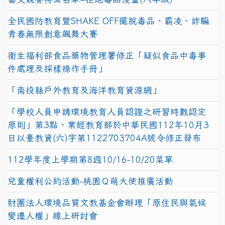
全民國防教育暨SHAKE OFF擺脫毒品、霸凌、詐騙
青春無限創意飆舞大賽
衛生福利部食品藥物管理署修正「疑似食品中毒事
件處理及採樣操作手冊」
「南投縣戶外教育及海洋教育資源網」
「學校人員申請環境教育人員認證之研習時數認定
原則」第3點，業經教育部於中華民國112年10月3
日以臺教資(六)字第1122703704A號令修正發布
112學年度上學期第8週10/16-10/20菜單
兒童權利公約活動-桃園Ｑ萌大使推廣活動
財團法人環境品質文教基金會辦理「原住民與氣候
變遷人權」線上研討會