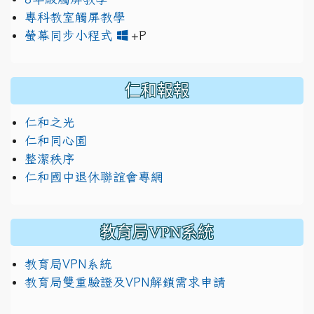
專科教室觸屏教學
link to https://www.jh
link to https://drive.googl
螢幕同步小程式
+P
仁和報報
仁和之光
仁和同心園
整潔秩序
仁和國中退休聯誼會專網
教育局VPN系統
教育局VPN系統
教育局雙重驗證及VPN解鎖需求申請