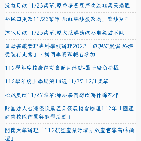
沅益更改11/23菜單:原香菇黃豆芽改為韭菜天婦羅
裕民田更改11/23菜單:原紅絲炒蛋改為韭菜炒豆干
津味更改11/23菜單:原大瓜鮮菇改為韭菜甜不辣
聖母醫護管理專科學校辦理2023「發現安農溪-秘境
變裝行走秀」，請同學踴躍報名參加
112學年度校慶運動會照片連結-畢冊廠商拍攝
112學年度上學期第14週11/27-12/1菜單
松晟更改11/27菜單:原脆薯肉絲改為什錦花椰
財團法人台灣優良農產品發展協會辦理112年「國產
豬肉校園佈置與教學活動」
開南大學辦理「112航空產業淨零排放產官學高峰論
壇」