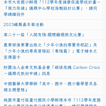
本市大有國小辦理「112學年度健康促進學校計畫－
『視力保健』議題中心學校海報設計比賽」，請同
學踴躍投件
2023蝶舞嘉年華活動
第二十一屆「人間有情-關懷癲癇徵文比賽」
農業部漁業署出版之「少年小漁的尋寶奇航記」及
「少年小漁的尋魚冒險記（養殖篇）」電子繪本之
宣傳圖卡
財團法人金車文教基金會「碳排危機 Carbon Crisis
－議題式教材申請」訊息
中國醫藥大學舉辦『高中、國中、國小醫學營及各
類主題營隊』
桃園市蘆竹區蘆竹國民小學辦理本市「112學年度國