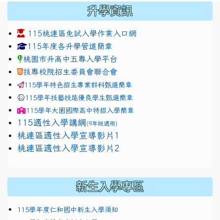
:::
升學資訊
115桃連區免試入學作業入口網
link to https://www.jhjhs.tyc.edu.tw/modules/tadnew
link to http://tyc.entry.ed
link to http://tyc.entry.ed
115年度各升學管道簡章
桃園市升高中五專入學平台
技專校院招生委員會聯合會
115學年特色招生專業群科甄選簡章
115學年技藝技能優良學生甄選簡章
115學年
大園國際高中
特招入學簡章
115適性入學講綱
(9年級適用)
link to https://docs.google.com/presentation/
桃連區適性入學宣導影片1
link to https://docs.google.com/presentation/
114適性入學講綱
1111
桃連區適性入學宣導影片2
(
新生入學專區
115學年度仁和國中新生入學須知