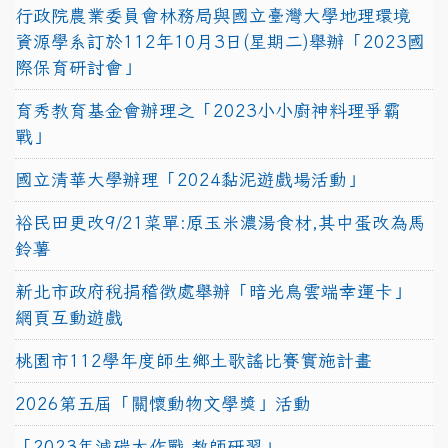
行政院農業委員會林務局與國立臺灣大學地理環境
資源學系訂於112年10月3日(星期二)舉辦「2023國
際保育研討會」
育秀教育基金會辦理之「2023小小廚神料理爭霸
戰」
國立清華大學辦理「2024黏泥遊戲場活動」
裕民田更改9/21菜單:原玉米濃湯食材,其中蛋改為馬
鈴薯
新北市政府稅捐稽徵處舉辦「暗光鳥雲端幸運卡」
網頁互動遊戲
桃園市112學年度師生鄉土歌謠比賽實施計畫
2026第五屆「關懷動物文學獎」活動
「2023年減碳大作戰-教師研習」