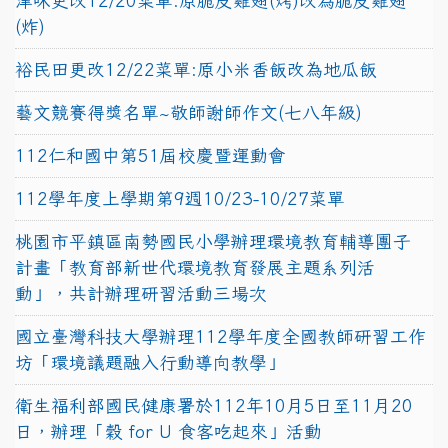
津味更改12/20菜單:原脆皮雞翅(烤)改為脆皮雞翅
(炸)
裕民田更改12/22菜單:原小米香飯改為地瓜飯
藝文競賽得獎名單~敬師謝師作文(七八年級)
112仁和國中第51屆校慶暨運動會
112學年度上學期第9週10/23-10/27菜單
桃園市平鎮區南勢國民小學辦理環境教育輔導團子
計畫「教育部新世代環境教育發展主題系列活
動」，共計辦理研習活動三場次
國立臺灣科技大學辦理112學年度全國教師研習工作
坊「環境議題融入行動導向教學」
衛生福利部國民健康署於112年10月5日至11月20
日，辦理「穀 for U 食客吃起來」活動