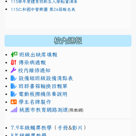
115學年度體育班新生入學
甄(審)簡章
115仁和國中管樂團 第24屆報名表
校內通報
班級出缺席填報
傳染病通報
校內維修通知
設備組班級設備清點表
班群書箱輪換回報單
電動板擦機保養說明
學生名牌製作
桃園市教育網路測速
(限教網)
7.9年級觸屏教學
（
手冊
&
影片
）
8年級觸屏教學