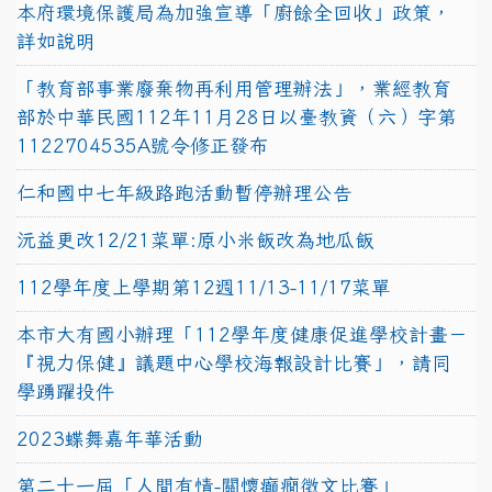
本府環境保護局為加強宣導「廚餘全回收」政策，
詳如說明
「教育部事業廢棄物再利用管理辦法」，業經教育
部於中華民國112年11月28日以臺教資（六）字第
1122704535A號令修正發布
仁和國中七年級路跑活動暫停辦理公告
沅益更改12/21菜單:原小米飯改為地瓜飯
112學年度上學期第12週11/13-11/17菜單
本市大有國小辦理「112學年度健康促進學校計畫－
『視力保健』議題中心學校海報設計比賽」，請同
學踴躍投件
2023蝶舞嘉年華活動
第二十一屆「人間有情-關懷癲癇徵文比賽」