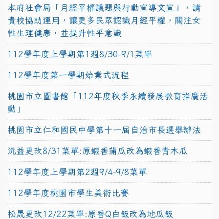
本府社會局「月經平權議題與行動宣導文宣」，請
貴校協助運用，讓更多民眾認識月經平權，關注女
性生理健康，並提升性平意識
112學年度上學期第1週8/30-9/1菜單
112學年度第一學期始業式流程
桃園市立圖書館「112年度秋季永續發展教育推廣活
動」
桃園市立仁和國民中學第十一屆自治市長選舉辦法
沅益更改8/31菜單:原蝦香蒲瓜改為蝦香青木瓜
112學年度上學期第2週9/4-9/8菜單
112學年度桃園市學生美術比賽
松晟更改12/22菜單:原香Q白飯改為地瓜飯