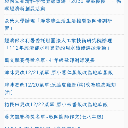
於國立臺灣科學教育館舉辦「2030 超越圈圈」－循
環經濟新創展活動
長榮大學辦理「淨零綠生活生活推廣教師培訓研
習」
經濟部水利署委託財團法人工業技術研究院辦理
「112年經濟部水利署節約用水績優選拔活動」
藝文競賽得獎名單~七年級敬師謝師漫畫
津味更改12/21菜單:原小薏仁蒸飯改為地瓜蒸飯
津味更改12/20菜單:原脆皮雞翅(烤)改為脆皮雞翅
(炸)
裕民田更改12/22菜單:原小米香飯改為地瓜飯
藝文競賽得獎名單~敬師謝師作文(七八年級)