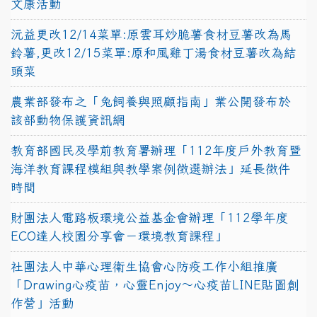
文康活動
沅益更改12/14菜單:原雲耳炒脆薯食材豆薯改為馬
鈴薯,更改12/15菜單:原和風雞丁湯食材豆薯改為結
頭菜
農業部發布之「兔飼養與照顧指南」業公開發布於
該部動物保護資訊網
教育部國民及學前教育署辦理「112年度戶外教育暨
海洋教育課程模組與教學案例徵選辦法」延長徵件
時間
財團法人電路板環境公益基金會辦理「112學年度
ECO達人校園分享會－環境教育課程」
社團法人中華心理衛生協會心防疫工作小組推廣
「Drawing心疫苗，心靈Enjoy〜心疫苗LINE貼圖創
作營」活動