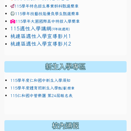
115學年特色招生專業群科甄選簡章
115學年技藝技能優良學生甄選簡章
115學年
大園國際高中
特招入學簡章
115適性入學講綱
(9年級適用)
link to https://docs.google.com/presentation/
桃連區適性入學宣導影片1
link to https://docs.google.com/presentation/
114適性入學講綱
1111
桃連區適性入學宣導影片2
(
新生入學專區
115學年度仁和國中新生入學須知
115學年度體育班新生入學
甄(審)簡章
115仁和國中管樂團 第24屆報名表
校內通報