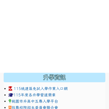
:::
升學資訊
115桃連區免試入學作業入口網
link to https://www.jhjhs.tyc.edu.tw/modules/tadnew
link to http://tyc.entry.ed
link to http://tyc.entry.ed
115年度各升學管道簡章
桃園市升高中五專入學平台
技專校院招生委員會聯合會