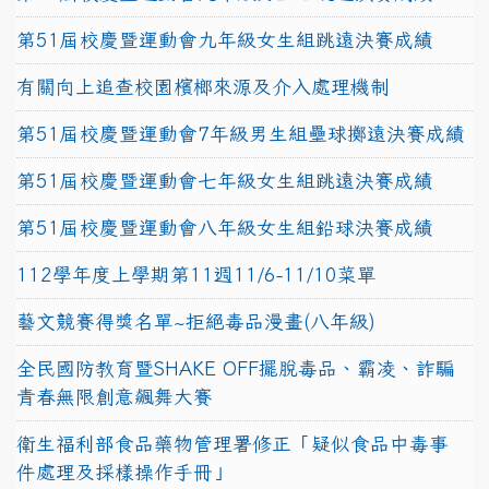
第51屆校慶暨運動會九年級女生組跳遠決賽成績
有關向上追查校園檳榔來源及介入處理機制
第51屆校慶暨運動會7年級男生組壘球擲遠決賽成績
第51屆校慶暨運動會七年級女生組跳遠決賽成績
第51屆校慶暨運動會八年級女生組鉛球決賽成績
112學年度上學期第11週11/6-11/10菜單
藝文競賽得獎名單~拒絕毒品漫畫(八年級)
全民國防教育暨SHAKE OFF擺脫毒品、霸凌、詐騙
青春無限創意飆舞大賽
衛生福利部食品藥物管理署修正「疑似食品中毒事
件處理及採樣操作手冊」