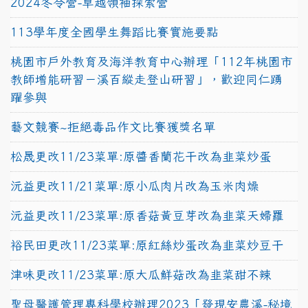
2024冬令營-卓越領袖探索營
113學年度全國學生舞蹈比賽實施要點
桃園市戶外教育及海洋教育中心辦理「112年桃園市
教師增能研習－溪百縱走登山研習」，歡迎同仁踴
躍參與
藝文競賽~拒絕毒品作文比賽獲獎名單
松晟更改11/23菜單:原醬香蘭花干改為韭菜炒蛋
沅益更改11/21菜單:原小瓜肉片改為玉米肉燥
沅益更改11/23菜單:原香菇黃豆芽改為韭菜天婦羅
裕民田更改11/23菜單:原紅絲炒蛋改為韭菜炒豆干
津味更改11/23菜單:原大瓜鮮菇改為韭菜甜不辣
聖母醫護管理專科學校辦理2023「發現安農溪-秘境