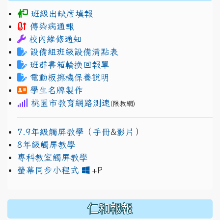
班級出缺席填報
傳染病通報
校內維修通知
設備組班級設備清點表
班群書箱輪換回報單
電動板擦機保養說明
學生名牌製作
桃園市教育網路測速
(限教網)
7.9年級觸屏教學
（
手冊
&
影片
）
8年級觸屏教學
專科教室觸屏教學
link to https://www.jh
link to https://drive.googl
螢幕同步小程式
+P
仁和報報