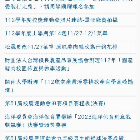
變裝行走秀」，請同學踴躍報名參加
112學年度校慶運動會照片連結-畢冊廠商拍攝
112學年度上學期第14週11/27-12/1菜單
松晟更改11/27菜單:原脆薯肉絲改為什錦花椰
財團法人台灣優良農產品發展協會辦理112年「國產
豬肉校園佈置與教學活動」
開南大學辦理「112航空產業淨零排放產官學高峰論
壇」
第51屆校慶運動會田賽項目賽程表(決賽)
海洋委員會海洋保育署舉辦「2023海洋保育創意戲
劇競賽」決賽暨頒獎典禮
第51屆校慶暨運動會九年級男生組鉛球決賽成績