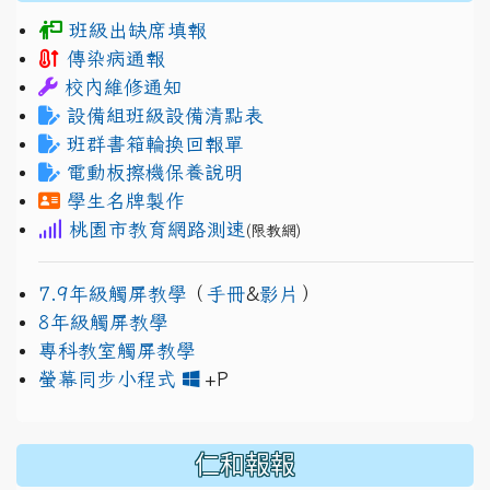
班級出缺席填報
傳染病通報
校內維修通知
設備組班級設備清點表
班群書箱輪換回報單
電動板擦機保養說明
學生名牌製作
桃園市教育網路測速
(限教網)
7.9年級觸屏教學
（
手冊
&
影片
）
8年級觸屏教學
專科教室觸屏教學
link to https://www.jh
link to https://drive.googl
螢幕同步小程式
+P
仁和報報