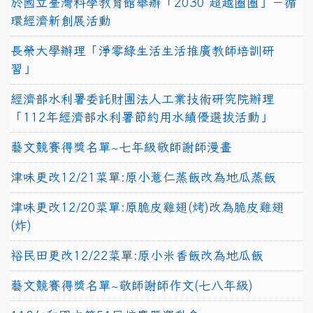
於國立臺灣科學教育館舉辦「2030 超越圈圈」－循
環經濟新創展活動
長榮大學辦理「淨零綠生活生活推廣教師培訓研
習」
經濟部水利署委託財團法人工業技術研究院辦理
「112年經濟部水利署節約用水績優選拔活動」
藝文競賽得獎名單~七年級敬師謝師漫畫
津味更改12/21菜單:原小薏仁蒸飯改為地瓜蒸飯
津味更改12/20菜單:原脆皮雞翅(烤)改為脆皮雞翅
(炸)
裕民田更改12/22菜單:原小米香飯改為地瓜飯
藝文競賽得獎名單~敬師謝師作文(七八年級)