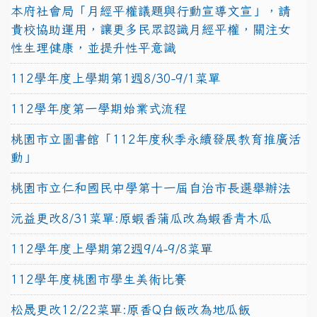
本府社會局「月經平權議題與行動宣導文宣」，請
貴校協助運用，讓更多民眾認識月經平權，關注女
性生理健康，並提升性平意識
112學年度上學期第1週8/30-9/1菜單
112學年度第一學期始業式流程
桃園市立圖書館「112年度秋季永續發展教育推廣活
動」
桃園市立仁和國民中學第十一屆自治市長選舉辦法
沅益更改8/31菜單:原蝦香蒲瓜改為蝦香青木瓜
112學年度上學期第2週9/4-9/8菜單
112學年度桃園市學生美術比賽
松晟更改12/22菜單:原香Q白飯改為地瓜飯