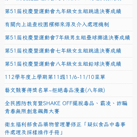
第51屆校慶暨運動會九年級女生組跳遠決賽成績
有關向上追查校園檳榔來源及介入處理機制
第51屆校慶暨運動會7年級男生組壘球擲遠決賽成績
第51屆校慶暨運動會七年級女生組跳遠決賽成績
第51屆校慶暨運動會八年級女生組鉛球決賽成績
112學年度上學期第11週11/6-11/10菜單
藝文競賽得獎名單~拒絕毒品漫畫(八年級)
全民國防教育暨SHAKE OFF擺脫毒品、霸凌、詐騙
青春無限創意飆舞大賽
衛生福利部食品藥物管理署修正「疑似食品中毒事
件處理及採樣操作手冊」