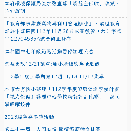
本府環境保護局為加強宣導「廚餘全回收」政策，
詳如說明
「教育部事業廢棄物再利用管理辦法」，業經教育
部於中華民國112年11月28日以臺教資（六）字第
1122704535A號令修正發布
仁和國中七年級路跑活動暫停辦理公告
沅益更改12/21菜單:原小米飯改為地瓜飯
112學年度上學期第12週11/13-11/17菜單
本市大有國小辦理「112學年度健康促進學校計畫－
『視力保健』議題中心學校海報設計比賽」，請同
學踴躍投件
2023蝶舞嘉年華活動
第二十一屆「人間有情-關懷癲癇徵文比賽」