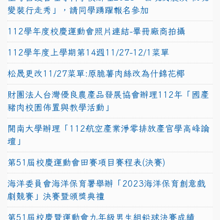
變裝行走秀」，請同學踴躍報名參加
112學年度校慶運動會照片連結-畢冊廠商拍攝
112學年度上學期第14週11/27-12/1菜單
松晟更改11/27菜單:原脆薯肉絲改為什錦花椰
財團法人台灣優良農產品發展協會辦理112年「國產
豬肉校園佈置與教學活動」
開南大學辦理「112航空產業淨零排放產官學高峰論
壇」
第51屆校慶運動會田賽項目賽程表(決賽)
海洋委員會海洋保育署舉辦「2023海洋保育創意戲
劇競賽」決賽暨頒獎典禮
第51屆校慶暨運動會九年級男生組鉛球決賽成績