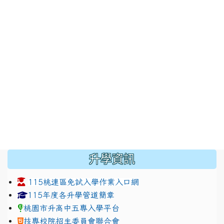
:::
升學資訊
115桃連區免試入學作業入口網
link to https://www.jhjhs.tyc.edu.tw/modules/tadnew
link to http://tyc.entry.ed
link to http://tyc.entry.ed
115年度各升學管道簡章
桃園市升高中五專入學平台
技專校院招生委員會聯合會