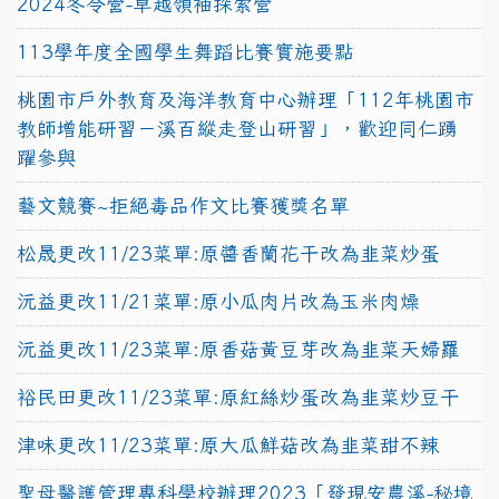
2024冬令營-卓越領袖探索營
113學年度全國學生舞蹈比賽實施要點
桃園市戶外教育及海洋教育中心辦理「112年桃園市
教師增能研習－溪百縱走登山研習」，歡迎同仁踴
躍參與
藝文競賽~拒絕毒品作文比賽獲獎名單
松晟更改11/23菜單:原醬香蘭花干改為韭菜炒蛋
沅益更改11/21菜單:原小瓜肉片改為玉米肉燥
沅益更改11/23菜單:原香菇黃豆芽改為韭菜天婦羅
裕民田更改11/23菜單:原紅絲炒蛋改為韭菜炒豆干
津味更改11/23菜單:原大瓜鮮菇改為韭菜甜不辣
聖母醫護管理專科學校辦理2023「發現安農溪-秘境