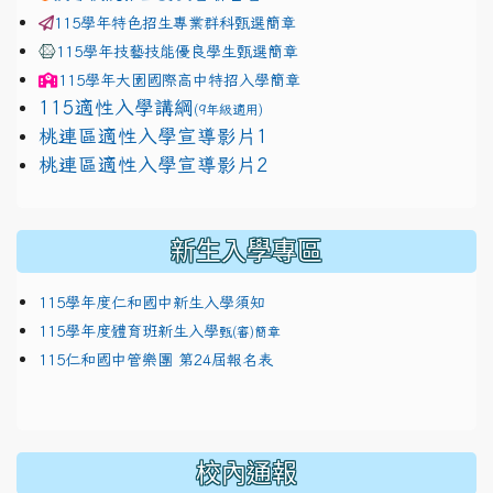
115學年特色招生專業群科甄選簡章
115學年技藝技能優良學生甄選簡章
115學年
大園國際高中
特招入學簡章
115適性入學講綱
(9年級適用)
link to https://docs.google.com/presentation/
桃連區適性入學宣導影片1
link to https://docs.google.com/presentation/
114適性入學講綱
1111
桃連區適性入學宣導影片2
(
新生入學專區
115學年度仁和國中新生入學須知
115學年度體育班新生入學
甄(審)簡章
115仁和國中管樂團 第24屆報名表
校內通報