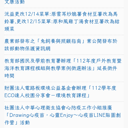
文康活動
沅益更改12/14菜單:原雲耳炒脆薯食材豆薯改為馬
鈴薯,更改12/15菜單:原和風雞丁湯食材豆薯改為結
頭菜
農業部發布之「兔飼養與照顧指南」業公開發布於
該部動物保護資訊網
教育部國民及學前教育署辦理「112年度戶外教育暨
海洋教育課程模組與教學案例徵選辦法」延長徵件
時間
財團法人電路板環境公益基金會辦理「112學年度
ECO達人校園分享會－環境教育課程」
社團法人中華心理衛生協會心防疫工作小組推廣
「Drawing心疫苗，心靈Enjoy〜心疫苗LINE貼圖創
作營」活動