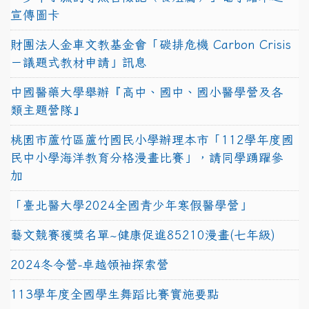
宣傳圖卡
財團法人金車文教基金會「碳排危機 Carbon Crisis
－議題式教材申請」訊息
中國醫藥大學舉辦『高中、國中、國小醫學營及各
類主題營隊』
桃園市蘆竹區蘆竹國民小學辦理本市「112學年度國
民中小學海洋教育分格漫畫比賽」，請同學踴躍參
加
「臺北醫大學2024全國青少年寒假醫學營」
藝文競賽獲獎名單~健康促進85210漫畫(七年級)
2024冬令營-卓越領袖探索營
113學年度全國學生舞蹈比賽實施要點