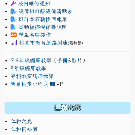
校內維修通知
設備組班級設備清點表
班群書箱輪換回報單
電動板擦機保養說明
學生名牌製作
桃園市教育網路測速
(限教網)
7.9年級觸屏教學
（
手冊
&
影片
）
8年級觸屏教學
專科教室觸屏教學
link to https://www.jh
link to https://drive.googl
螢幕同步小程式
+P
仁和報報
仁和之光
仁和同心園