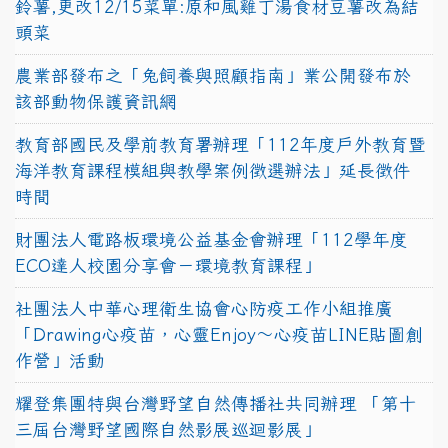
鈴薯,更改12/15菜單:原和風雞丁湯食材豆薯改為結
頭菜
農業部發布之「兔飼養與照顧指南」業公開發布於
該部動物保護資訊網
教育部國民及學前教育署辦理「112年度戶外教育暨
海洋教育課程模組與教學案例徵選辦法」延長徵件
時間
財團法人電路板環境公益基金會辦理「112學年度
ECO達人校園分享會－環境教育課程」
社團法人中華心理衛生協會心防疫工作小組推廣
「Drawing心疫苗，心靈Enjoy〜心疫苗LINE貼圖創
作營」活動
耀登集團特與台灣野望自然傳播社共同辦理 「第十
三屆台灣野望國際自然影展巡迴影展」