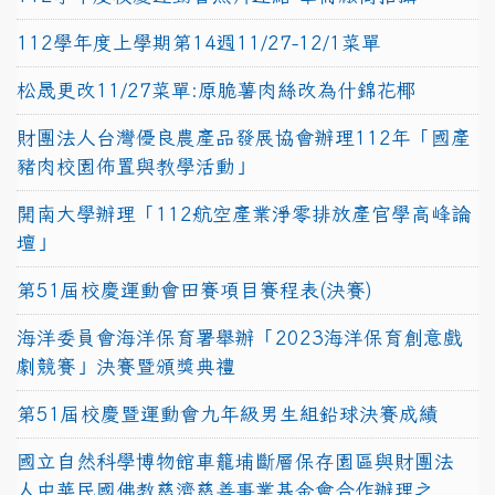
112學年度上學期第14週11/27-12/1菜單
松晟更改11/27菜單:原脆薯肉絲改為什錦花椰
財團法人台灣優良農產品發展協會辦理112年「國產
豬肉校園佈置與教學活動」
開南大學辦理「112航空產業淨零排放產官學高峰論
壇」
第51屆校慶運動會田賽項目賽程表(決賽)
海洋委員會海洋保育署舉辦「2023海洋保育創意戲
劇競賽」決賽暨頒獎典禮
第51屆校慶暨運動會九年級男生組鉛球決賽成績
國立自然科學博物館車籠埔斷層保存園區與財團法
人中華民國佛教慈濟慈善事業基金會合作辦理之