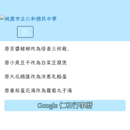
津味更改11/1菜單如說明
:::
原京醬豬柳改為塔香三杯雞,
原小魚豆干改為白菜豆腐煲
原大瓜總匯改為洋蔥乳酪蛋
原番茄蛋花湯改為蘿蔔丸子湯
Google 仁和行事曆