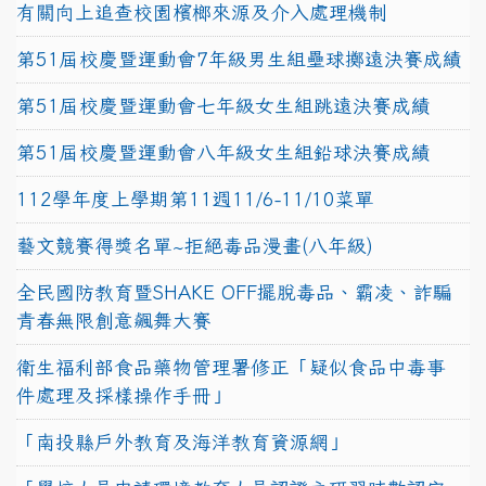
有關向上追查校園檳榔來源及介入處理機制
第51屆校慶暨運動會7年級男生組壘球擲遠決賽成績
第51屆校慶暨運動會七年級女生組跳遠決賽成績
第51屆校慶暨運動會八年級女生組鉛球決賽成績
112學年度上學期第11週11/6-11/10菜單
藝文競賽得獎名單~拒絕毒品漫畫(八年級)
全民國防教育暨SHAKE OFF擺脫毒品、霸凌、詐騙
青春無限創意飆舞大賽
衛生福利部食品藥物管理署修正「疑似食品中毒事
件處理及採樣操作手冊」
「南投縣戶外教育及海洋教育資源網」