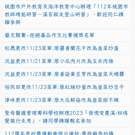
桃園市戶外教育及海洋教育中心辦理「112年桃園市
教師增能研習－溪百縱走登山研習」，歡迎同仁踴
躍參與
藝文競賽~拒絕毒品作文比賽獲獎名單
松晟更改11/23菜單:原醬香蘭花干改為韭菜炒蛋
沅益更改11/21菜單:原小瓜肉片改為玉米肉燥
沅益更改11/23菜單:原香菇黃豆芽改為韭菜天婦羅
裕民田更改11/23菜單:原紅絲炒蛋改為韭菜炒豆干
津味更改11/23菜單:原大瓜鮮菇改為韭菜甜不辣
聖母醫護管理專科學校辦理2023「發現安農溪-秘境
變裝行走秀」，請同學踴躍報名參加
112學年度校慶運動會照片連結-畢冊廠商拍攝