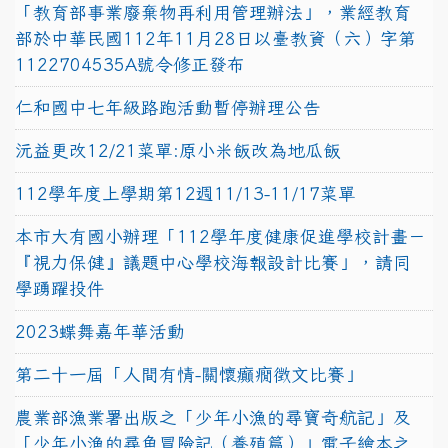
「教育部事業廢棄物再利用管理辦法」，業經教育
部於中華民國112年11月28日以臺教資（六）字第
1122704535A號令修正發布
仁和國中七年級路跑活動暫停辦理公告
沅益更改12/21菜單:原小米飯改為地瓜飯
112學年度上學期第12週11/13-11/17菜單
本市大有國小辦理「112學年度健康促進學校計畫－
『視力保健』議題中心學校海報設計比賽」，請同
學踴躍投件
2023蝶舞嘉年華活動
第二十一屆「人間有情-關懷癲癇徵文比賽」
農業部漁業署出版之「少年小漁的尋寶奇航記」及
「少年小漁的尋魚冒險記（養殖篇）」電子繪本之