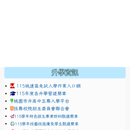
:::
升學資訊
115桃連區免試入學作業入口網
link to https://www.jhjhs.tyc.edu.tw/modules/tadnew
link to http://tyc.entry.ed
link to http://tyc.entry.ed
115年度各升學管道簡章
桃園市升高中五專入學平台
技專校院招生委員會聯合會
115學年特色招生專業群科甄選簡章
115學年技藝技能優良學生甄選簡章