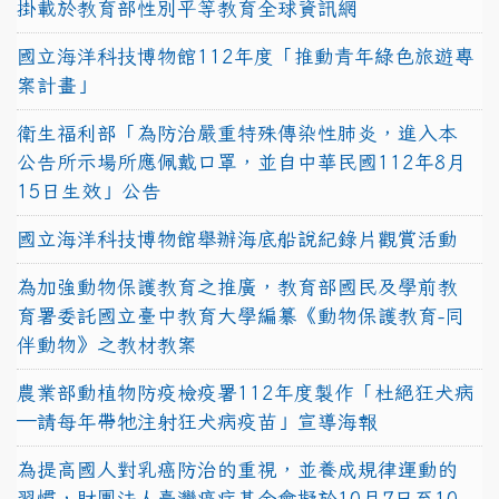
掛載於教育部性別平等教育全球資訊網
國立海洋科技博物館112年度「推動青年綠色旅遊專
案計畫」
衛生福利部「為防治嚴重特殊傳染性肺炎，進入本
公告所示場所應佩戴口罩，並自中華民國112年8月
15日生效」公告
國立海洋科技博物館舉辦海底船說紀錄片觀賞活動
為加強動物保護教育之推廣，教育部國民及學前教
育署委託國立臺中教育大學編纂《動物保護教育-同
伴動物》之教材教案
農業部動植物防疫檢疫署112年度製作「杜絕狂犬病
—請每年帶牠注射狂犬病疫苗」宣導海報
為提高國人對乳癌防治的重視，並養成規律運動的
習慣，財團法人臺灣癌症基金會擬於10月7日至10