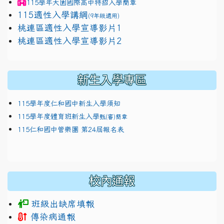
115學年
大園國際高中
特招入學簡章
115適性入學講綱
(9年級適用)
link to https://docs.google.com/presentation/
桃連區適性入學宣導影片1
link to https://docs.google.com/presentation/
114適性入學講綱
1111
桃連區適性入學宣導影片2
(
新生入學專區
115學年度仁和國中新生入學須知
115學年度體育班新生入學
甄(審)簡章
115仁和國中管樂團 第24屆報名表
校內通報
班級出缺席填報
傳染病通報