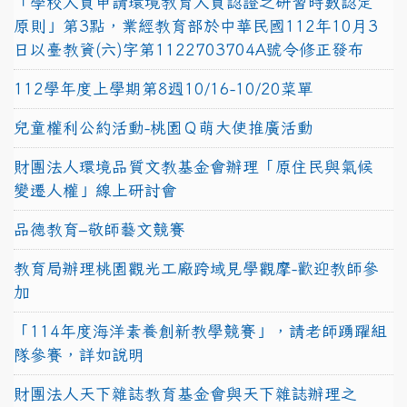
「學校人員申請環境教育人員認證之研習時數認定
原則」第3點，業經教育部於中華民國112年10月3
日以臺教資(六)字第1122703704A號令修正發布
112學年度上學期第8週10/16-10/20菜單
兒童權利公約活動-桃園Ｑ萌大使推廣活動
財團法人環境品質文教基金會辦理「原住民與氣候
變遷人權」線上研討會
品德教育–敬師藝文競賽
教育局辦理桃園觀光工廠跨域見學觀摩-歡迎教師參
加
「114年度海洋素養創新教學競賽」，請老師踴躍組
隊參賽，詳如說明
財團法人天下雜誌教育基金會與天下雜誌辦理之